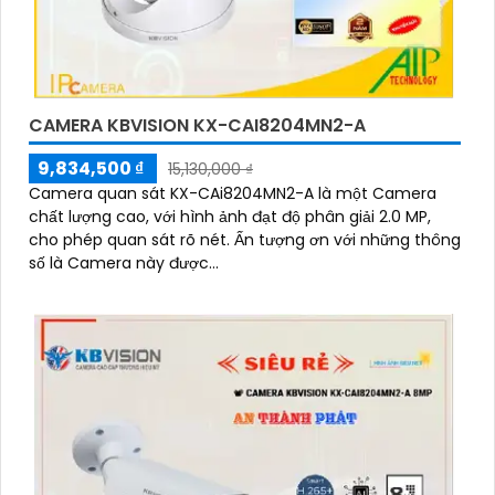
CAMERA KBVISION KX-CAI8204MN2-A
9,834,500 ₫
15,130,000 ₫
Camera quan sát KX-CAi8204MN2-A là một Camera
chất lượng cao, với hình ảnh đạt độ phân giải 2.0 MP,
cho phép quan sát rõ nét. Ấn tượng ơn với những thông
số là Camera này được...