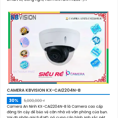
CAMERA KBVISION KX-CAI2204N-B
30%
5,000,000 ₫
Camera An Ninh KX-CAi2204N-B là Camera cao cấp
đáng tin cậy để bảo vệ căn nhà và văn phòng của bạn.
Với độ phân giải Full HD, nó cung cấp hình ảnh sắc nét