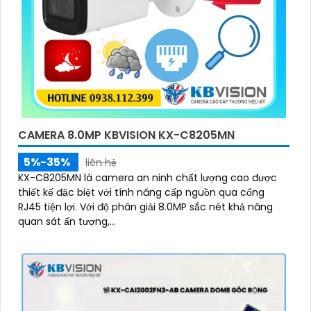
CAMERA 8.0MP KBVISION KX-C8205MN
5%-35%
liên hệ
KX-C8205MN là camera an ninh chất lượng cao được
thiết kế đặc biệt với tính năng cấp nguồn qua cổng
RJ45 tiện lợi. Với độ phân giải 8.0MP sắc nét khả năng
quan sát ấn tượng,...