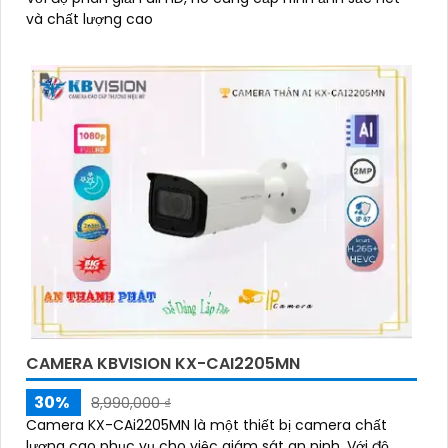
và chất lượng cao
CAMERA KBVISION KX-CAI2205MN
30%
8,990,000 ₫
Camera KX-CAi2205MN là một thiết bị camera chất
lượng cao phục vụ cho việc giám sát an ninh. Với độ