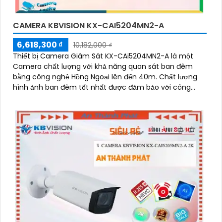
CAMERA KBVISION KX-CAI5204MN2-A
6,618,300 ₫
10,182,000 ₫
Thiết bị Camera Giám Sát KX-CAi5204MN2-A là một
Camera chất lượng với khả năng quan sát ban đêm
bằng công nghệ Hồng Ngoại lên đến 40m. Chất lượng
hình ảnh ban đêm tốt nhất được đảm bảo với công
nghệ hình ảnh sắc nét Ultra 4k lite của hãng IP POE