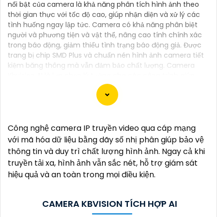
nổi bật của camera là khả năng phân tích hình ảnh theo
thời gian thực với tốc độ cao, giúp nhận diện và xử lý các
tình huống ngay lập tức. Camera có khả năng phân biệt
người và phương tiện và vật thể, nâng cao tính chính xác
trong báo động, giảm thiểu tình trạng báo động giả. Được
trang bị chip SMD Plus và chuẩn nén hình ảnh camera tiết
kiệm băng thông mà vẫn đảm bảo chất lượng. Camera
Kbvision AI là lựa chọn lý tưởng cho các công trình giúp
giám sát hiệu quả và bảo vệ an ninh.
Công nghệ camera IP truyền video qua cáp mạng
Chào bạn, dưới đây là một số câu giới thiệu cho việc
với mã hóa dữ liệu bằng dãy số nhị phân giúp bảo vệ
mua Camera Kbvision với chiết khấu cao và giải
thông tin và duy trì chất lượng hình ảnh. Ngay cả khi
pháp phù hợp trong ngữ cảnh của một đại lý công
truyền tải xa, hình ảnh vẫn sắc nét, hỗ trợ giám sát
nghệ:
hiệu quả và an toàn trong mọi điều kiện.
🛃
1:
"Chào anh/chị! Bạn đang tìm kiếm Camera
Kbvision với chiết khấu hấp dẫn? Hãy đến với chúng
CAMERA KBVISION TÍCH HỢP AI
tôi để nhận ưu đãi đặc biệt và được tư vấn về giải