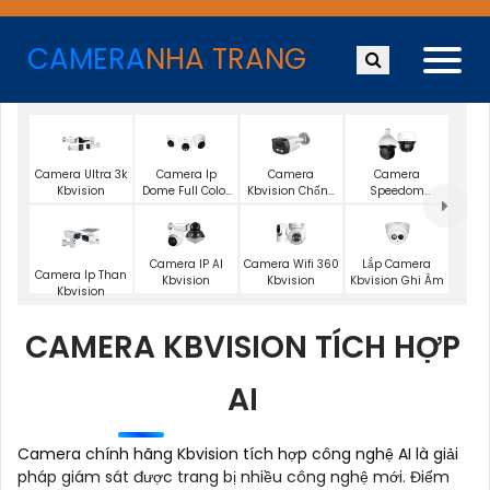
CAMERA
NHA TRANG
Camera Ultra 3k
Camera Ip
Camera
Camera
Kbvision
Dome Full Color
Kbvision Chống
Speedom
Kbvision
Trộm
Kbvision
Camera Wifi 360
Lắp Camera
Camera IP AI
Camera Ip Than
Kbvision
Kbvision Ghi Âm
Kbvision
Kbvision
CAMERA KBVISION TÍCH HỢP
AI
Camera chính hãng Kbvision tích hợp công nghệ AI là giải
pháp giám sát được trang bị nhiều công nghệ mới. Điểm