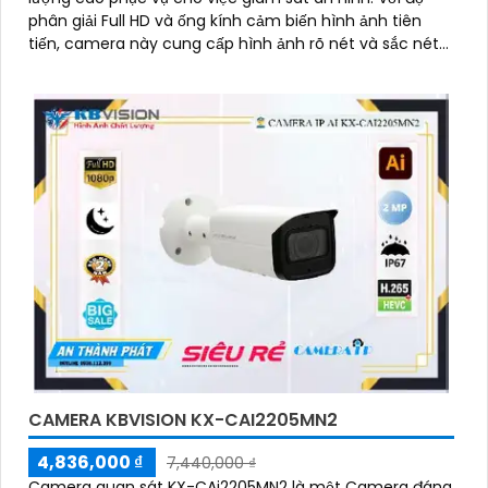
phân giải Full HD và ống kính cảm biến hình ảnh tiên
tiến, camera này cung cấp hình ảnh rõ nét và sắc nét
ngay cả trong điều kiện ánh sáng yếu
CAMERA KBVISION KX-CAI2205MN2
4,836,000 ₫
7,440,000 ₫
Camera quan sát KX-CAi2205MN2 là một Camera đáng