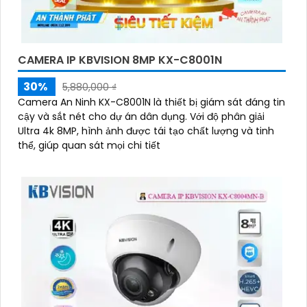
CAMERA IP KBVISION 8MP KX-C8001N
30%
5,880,000 ₫
Camera An Ninh KX-C8001N là thiết bị giám sát đáng tin
cậy và sắt nét cho dự án dân dụng. Với độ phân giải
Ultra 4k 8MP, hình ảnh được tái tạo chất lượng và tinh
thể, giúp quan sát mọi chi tiết