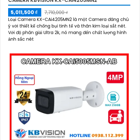
CAMERA KBVISION KX-CAI4205MN2
5,011,500 ₫
7,710,000 ₫
Loại Camera KX-CAi4205MN2 là một Camera đáng chú
ý với thiết kế chống bụi tinh tế và thân kim loại sắt nét.
Với độ phân giải Ultra 2k, nó mang đến chất lượng hình
ảnh sắc nét