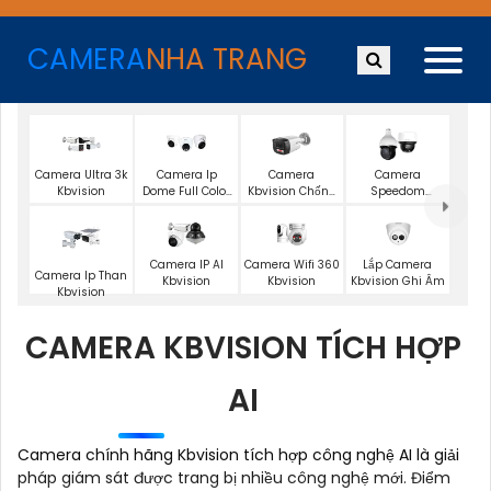
CAMERA
NHA TRANG
Camera Ultra 3k
Camera Ip
Camera
Camera
Kbvision
Dome Full Color
Kbvision Chống
Speedom
Kbvision
Trộm
Kbvision
Camera Wifi 360
Lắp Camera
Camera IP AI
Camera Ip Than
Kbvision
Kbvision Ghi Âm
Kbvision
Kbvision
CAMERA KBVISION TÍCH HỢP
AI
Camera chính hãng Kbvision tích hợp công nghệ AI là giải
pháp giám sát được trang bị nhiều công nghệ mới. Điểm