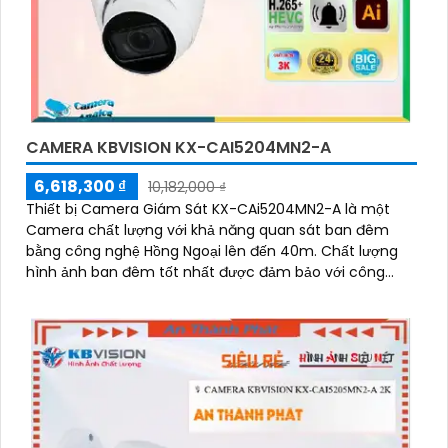
CAMERA KBVISION KX-CAI5204MN2-A
6,618,300 ₫
10,182,000 ₫
Thiết bị Camera Giám Sát KX-CAi5204MN2-A là một
Camera chất lượng với khả năng quan sát ban đêm
bằng công nghệ Hồng Ngoại lên đến 40m. Chất lượng
hình ảnh ban đêm tốt nhất được đảm bảo với công
nghệ hình ảnh sắc nét Ultra 4k lite của hãng IP POE