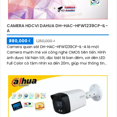
CAMERA HDCVI DAHUA DH-HAC-HFW1239CP-IL-
A
880,000 ₫
1,250,000 ₫
Camera quan sát DH-HAC-HFW1239CP-IL-A là một
Camera mạnh mẽ với công nghệ CMOS tiên tiến. Hình
ảnh được tái hiện tốt, đặc biệt là ban đêm, với đèn LED
Full Color có tầm nhìn xa đến 20m, giúp mọi thông tin
được ghi lại rõ ràng như ban ngày