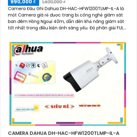
990,000 ₫
1,400,000 ₫
Camera Đầu Ghi Dahua DH-HAC-HFW1200TLMP-IL-A là
một Camera giá rẻ được trang bị công nghệ giám sát
ban đêm Hồng Ngoại 40m, dẫn đến khả năng giám sát
tốt nhất trong điều kiện ánh sáng yếu. Độ phân giải FULL
HD 1080P cho hình ảnh sắc nét
CAMERA DAHUA DH-HAC-HFW1200TLMP-IL-A