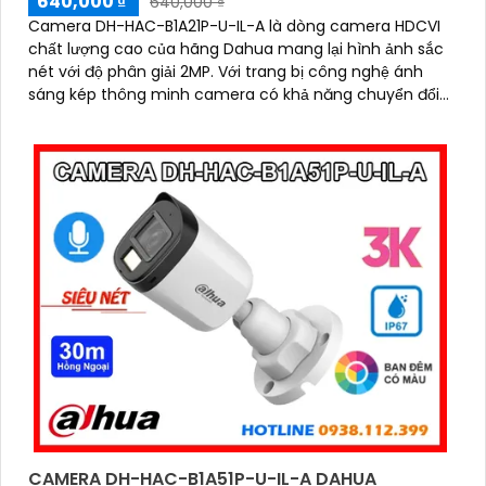
640,000 ₫
640,000 ₫
Camera DH-HAC-B1A21P-U-IL-A là dòng camera HDCVI
chất lượng cao của hãng Dahua mang lại hình ảnh sắc
nét với độ phân giải 2MP. Với trang bị công nghệ ánh
sáng kép thông minh camera có khả năng chuyển đổi
linh hoạt chế độ hồng ngoại 30m và chế độ có màu ban
đêm tầm xa lên đến 20m đảm bảo an ninh hiệu quả
CAMERA DH-HAC-B1A51P-U-IL-A DAHUA