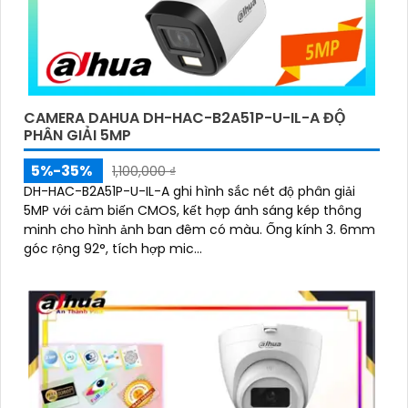
CAMERA DAHUA DH-HAC-B2A51P-U-IL-A ĐỘ
PHÂN GIẢI 5MP
5%-35%
1,100,000 ₫
DH-HAC-B2A51P-U-IL-A ghi hình sắc nét độ phân giải
5MP với cảm biến CMOS, kết hợp ánh sáng kép thông
minh cho hình ảnh ban đêm có màu. Ống kính 3. 6mm
góc rộng 92°, tích hợp mic...