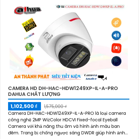
CAMERA HD DH-HAC-HDW1249XP-IL-A-PRO
DAHUA CHẤT LƯỢNG
1,102,500 ₫
1,575,000 ₫
Camera DH-HAC-HDW1249XP-IL-A-PRO là loại camera
công nghệ 2MP WizColor HDCVI Fixed-focal Eyeball
Camera với khả năng thu âm và hình ảnh màu ban
đêm. Trang bị chống ngược sáng DWDR giúp hình ảnh