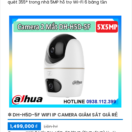
quét 355° trong nhà 5MP hỗ trợ Wi-Fi 6 băng tần
✲ DH-H5D-5F WIFI IP CAMERA GIÁM SÁT GIÁ RẺ
1,499,000 ₫
Liên h₫