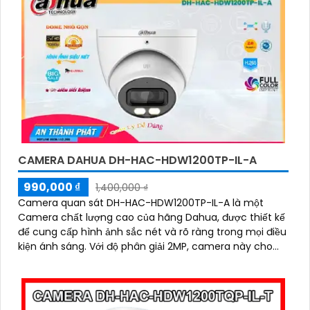
CAMERA DAHUA DH-HAC-HDW1200TP-IL-A
990,000 ₫
1,400,000 ₫
Camera quan sát DH-HAC-HDW1200TP-IL-A là một
Camera chất lượng cao của hãng Dahua, được thiết kế
để cung cấp hình ảnh sắc nét và rõ ràng trong mọi điều
kiện ánh sáng. Với độ phân giải 2MP, camera này cho
phép bạn xem và ghi lại chi tiết tốt hơn