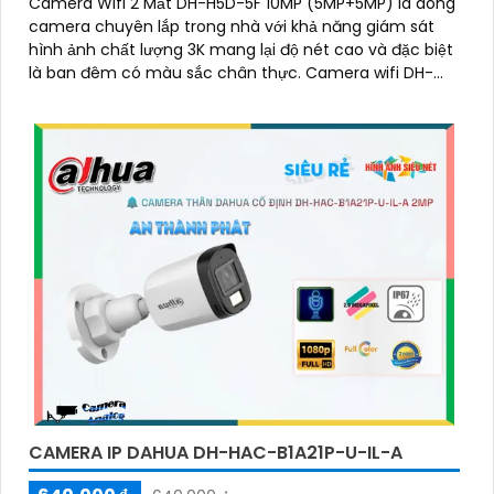
Camera Wifi 2 Mắt DH-H5D-5F 10MP (5MP+5MP) là dòng
camera chuyên lắp trong nhà với khả năng giám sát
hình ảnh chất lượng 3K mang lại độ nét cao và đặc biệt
là ban đêm có màu sắc chân thực. Camera wifi DH-
H5D-5F còn giúp đảm bảo an ninh hiệu quả với tính
năng phát hiện người và thú cưng với độ chính xác cao
CAMERA IP DAHUA DH-HAC-B1A21P-U-IL-A