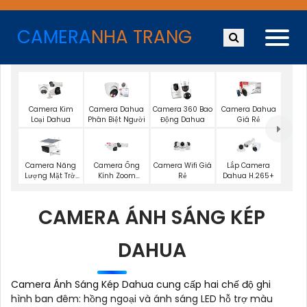
CAMERA
NHA TRANG
Camera Kim
Camera Dahua
Camera 360 Bao
Camera Dahua
Loại Dahua
Phân Biệt Người
Động Dahua
Giá Rẻ
Camera Năng
Camera Wifi Giá
Camera Ống
Lắp Camera
Lượng Mặt Trời
Rẻ
Kính Zoom
Dahua H.265+
Dahua
Dahua
CAMERA ÁNH SÁNG KÉP
DAHUA
Camera Ánh Sáng Kép Dahua cung cấp hai chế độ ghi
hình ban đêm: hồng ngoại và ánh sáng LED hỗ trợ màu