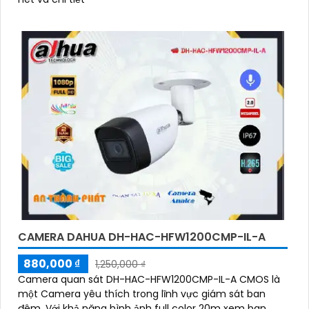
CAMERA DAHUA DH-HAC-HFW1200CMP-IL-A
880,000 ₫
1,250,000 ₫
Camera quan sát DH-HAC-HFW1200CMP-IL-A CMOS là
một Camera yêu thích trong lĩnh vực giám sát ban
đêm. Với khả năng hình ảnh full color 20m xem ban