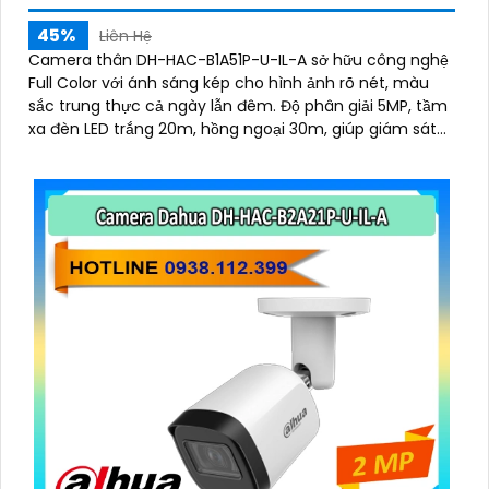
45%
Liên Hệ
Camera thân DH-HAC-B1A51P-U-IL-A sở hữu công nghệ
Full Color với ánh sáng kép cho hình ảnh rõ nét, màu
sắc trung thực cả ngày lẫn đêm. Độ phân giải 5MP, tầm
xa đèn LED trắng 20m, hồng ngoại 30m, giúp giám sát
hiệu quả trong mọi môi trường