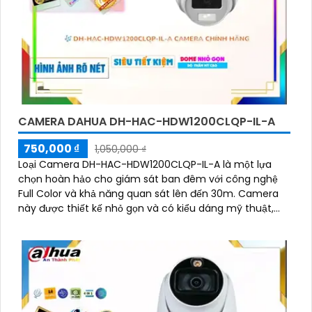
CAMERA DAHUA DH-HAC-HDW1200CLQP-IL-A
750,000 ₫
1,050,000 ₫
Loại Camera DH-HAC-HDW1200CLQP-IL-A là một lựa
chọn hoàn hảo cho giám sát ban đêm với công nghệ
Full Color và khả năng quan sát lên đến 30m. Camera
này được thiết kế nhỏ gọn và có kiểu dáng mỹ thuật,
phù hợp để lắp đặt trong những địa điểm nhỏ hẹp