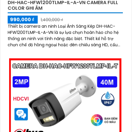
DH-HAC-HFW1200TLMP-IL-A-VN CAMERA FULL
COLOR GHI ÂM
990,000 ₫
1,400,000 ₫
Thiết bị camera an ninh Loại Ánh Sáng Kép DH-HAC-
HFW1200TLMP-IL-A-VN là sự lựa chọn hoàn hảo cho hệ
thống an ninh với tính năng đặc biệt. Thiết kế hỗ trợ
chọn chế độ hồng ngoại hoặc đèn chiếu sáng HD, cấu
hình tiết kiệm điện 12V