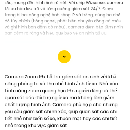
sắc, mang đến hình ảnh rõ nét. Với chip Wizsense, camera
tối ưu hóa lưu trữ và tăng cường giám sát 24/7. Được
trang bị hai công nghệ ánh sáng IR và trắng, cùng ba chế
độ tùy chỉnh (hồng ngoại, phát hiện chuyển động có màu
và ghi hình ban đêm có màu), camera đảm bảo tầm nhìn
ban đêm rõ ràng và hiệu quả bảo vệ an ninh tối ưu.
Camera Xoay 360 Trong Nhà Chuyên nghiệp là sự
lựa chọn đáng tin cậy cho dự án của bạn. Với khả
Camera Zoom 16x hỗ trợ giám sát an ninh với khả
năng quay xung quanh 360 độ, camera này giúp bao
năng phóng to và thu nhỏ hình ảnh từ xa. Nhờ vào
quát toàn bộ không gian trong nhà một cách chi tiết
tính năng zoom quang học 16x, người dùng có thể
và rõ ràng. Thiết bị này cung cấp hình ảnh chất
quan sát các đối tượng ở xa mà không làm giảm
lượng cao và hỗ trợ theo dõi và ghi lại mọi hoạt động
chất lượng hình ảnh. Camera phù hợp cho những
xảy ra trong nhà đến từng góc khuất.
yêu cầu giám sát chính xác, giúp quan sát các chi
Camera Xoay 360 Trong Nhà Chuyên nghiệp được
tiết nhỏ như biển số xe, khuôn mặt hay các chi tiết
thiết kế để đáp ứng nhu cầu an ninh và giám sát hiệu
nhỏ trong khu vực giám sát
quả cho dự án của bạn. Khả năng điều chỉnh góc