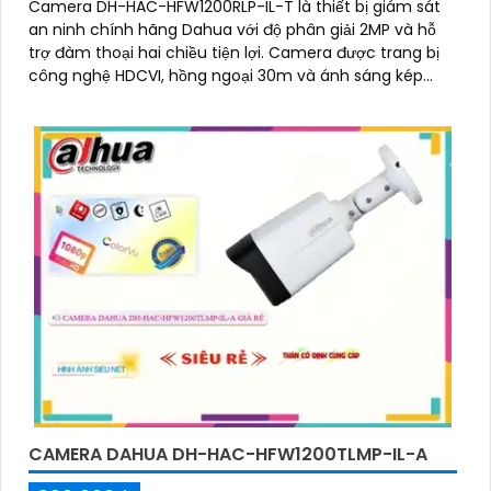
Camera DH-HAC-HFW1200RLP-IL-T là thiết bị giám sát
an ninh chính hãng Dahua với độ phân giải 2MP và hỗ
trợ đàm thoại hai chiều tiện lợi. Camera được trang bị
công nghệ HDCVI, hồng ngoại 30m và ánh sáng kép
thông minh giúp quan sát rõ cả ngày lẫn đêm cho hình
ảnh có màu vào ban đêm
CAMERA DAHUA DH-HAC-HFW1200TLMP-IL-A