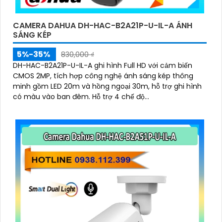
CAMERA DAHUA DH-HAC-B2A21P-U-IL-A ÁNH
SÁNG KÉP
5%-35%
830,000 ₫
DH-HAC-B2A21P-U-IL-A ghi hình Full HD với cảm biến
CMOS 2MP, tích hợp công nghệ ánh sáng kép thông
minh gồm LED 20m và hồng ngoại 30m, hỗ trợ ghi hình
có màu vào ban đêm. Hỗ trợ 4 chế độ
CVI/TVI/AHD/Analog, micro tích hợp, vỏ kim loại IP67,
hoạt động từ -40°C đến +60°C