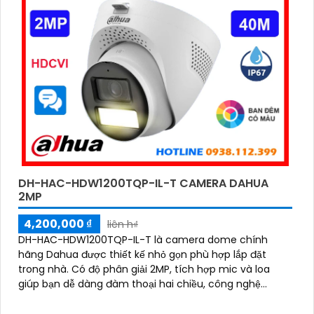
DH-HAC-HDW1200TQP-IL-T CAMERA DAHUA
2MP
4,200,000 ₫
liên h₫
DH-HAC-HDW1200TQP-IL-T là camera dome chính
hãng Dahua được thiết kế nhỏ gọn phù hợp lắp đặt
trong nhà. Có độ phân giải 2MP, tích hợp mic và loa
giúp bạn dễ dàng đàm thoại hai chiều, công nghệ
HDCVI và hồng ngoại thông minh tầm xa lên đến 40m