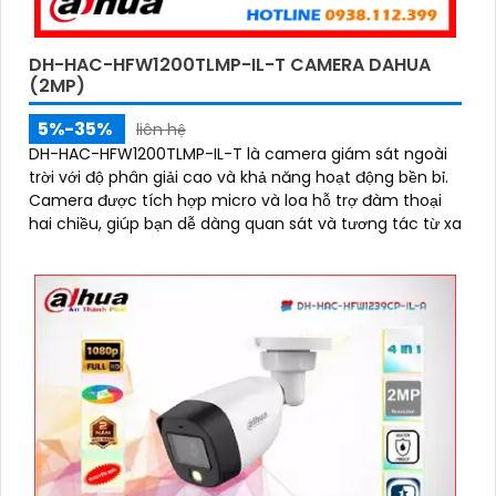
DH-HAC-HFW1200TLMP-IL-T CAMERA DAHUA
(2MP)
5%-35%
liên hệ
DH-HAC-HFW1200TLMP-IL-T là camera giám sát ngoài
trời với độ phân giải cao và khả năng hoạt động bền bỉ.
Camera được tích hợp micro và loa hỗ trợ đàm thoại
hai chiều, giúp bạn dễ dàng quan sát và tương tác từ xa