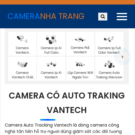
CAMERA
NHA TRANG
Camera PoE
Camera
Camera Ip AI
Camera Ip Full
Vantech
Vantech
Full Color
Color Vantech
Starlight
Vantech
Lắp Camera Wifi
Camera
Camera Ip AI
Camera Auto
Ngoài Trời
Vantech Chất
Vantech
Traking Hikvision
Lượng 4K
CAMERA CÓ AUTO TRAKING
VANTECH
Camera Auto Tracking Vantech là dòng camera công
nghệ tân tiến hỗ trợ người dùng giám sát các đối tượng