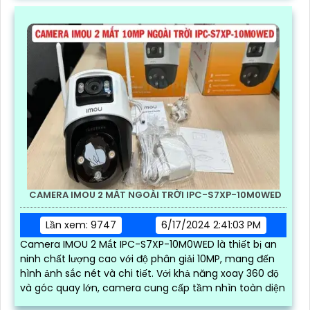
CAMERA IMOU 2 MẮT NGOÀI TRỜI IPC-S7XP-10M0WED
Lần xem: 9747
6/17/2024 2:41:03 PM
Camera IMOU 2 Mắt IPC-S7XP-10M0WED là thiết bị an
ninh chất lượng cao với độ phân giải 10MP, mang đến
hình ảnh sắc nét và chi tiết. Với khả năng xoay 360 độ
và góc quay lớn, camera cung cấp tầm nhìn toàn diện