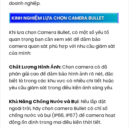
doanh nghiệp.
KINH NGHIỆM LỰA CHỌN CAMERA BULLET
Khi lựa chọn Camera Bullet, có một số yếu tố
quan trọng bạn cần xem xét để đảm bảo
camera quan sát phù hợp với nhu cầu giám sát
của mình:
Chất Lượng Hình Ảnh:
Chọn camera có độ
phân giải cao để đảm bảo hình ảnh rõ nét, đặc
biệt là trong các khu vực có nhiều chi tiết hoặc
yêu cầu giám sát trong điều kiện ánh sáng yếu.
Khả Năng Chống Nước và Bụi
: Nếu lắp đặt
ngoài trời, hãy chọn camera Bullet có chỉ số
chống nước và bụi (IP66, IP67) để camera hoạt
động ổn định trong mọi điều kiện thời tiết.