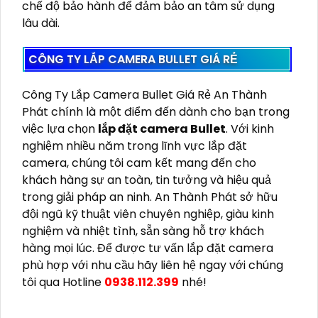
chế độ bảo hành để đảm bảo an tâm sử dụng
lâu dài.
CÔNG TY LẮP CAMERA BULLET GIÁ RẺ
Công Ty Lắp Camera Bullet Giá Rẻ An Thành
Phát chính là một điểm đến dành cho bạn trong
việc lựa chọn
lắp đặt camera Bullet
. Với kinh
nghiệm nhiều năm trong lĩnh vực lắp đặt
camera, chúng tôi cam kết mang đến cho
khách hàng sự an toàn, tin tưởng và hiệu quả
trong giải pháp an ninh. An Thành Phát sở hữu
đội ngũ kỹ thuật viên chuyên nghiệp, giàu kinh
nghiệm và nhiệt tình, sẵn sàng hỗ trợ khách
hàng mọi lúc. Để được tư vấn lắp đặt camera
phù hợp với nhu cầu hãy liên hệ ngay với chúng
tôi qua Hotline
0938.112.399
nhé!