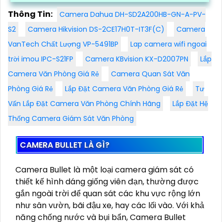
Thông Tin:
Camera Dahua DH-SD2A200HB-GN-A-PV-
S2
Camera Hikvision DS-2CE17H0T-IT3F(C)
Camera
VanTech Chất Lượng VP-5491BP
Lap camera wifi ngoai
trời imou IPC-S21FP
Camera KBvision KX-D2007PN
Lắp
Camera Văn Phòng Giá Rẻ
Camera Quan Sát Văn
Phòng Giá Rẻ
Lắp Đặt Camera Văn Phòng Giá Rẻ
Tư
Vấn Lắp Đặt Camera Văn Phòng Chính Hãng
Lắp Đặt Hệ
Thống Camera Giám Sát Văn Phòng
CAMERA BULLET LÀ GÌ?
Camera Bullet là một loại camera giám sát có
thiết kế hình dáng giống viên đạn, thường được
gắn ngoài trời để quan sát các khu vực rộng lớn
như sân vườn, bãi đậu xe, hay các lối vào. Với khả
năng chống nước và bụi bẩn, Camera Bullet