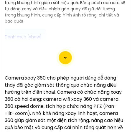
trong khung hình giám sát hiệu quả. Bằng cách camera sẽ
tự động xoay và điều chỉnh góc quay để giữ đối tượng
trong khung hình, cung cấp hình ảnh rõ ràng, chi tiết và
bao quát.
Camera Bullet là dòng camera dưới dạng hình trụ
dài, thường được sử dụng để ghi lại hình ảnh và
video ngoài trời hay những nơi có điều kiện thời tiết
khắc nghiệt. Camera Bullet thường có khả năng
Camera xoay 360 cho phép người dùng dễ dàng
quay đêm, chống nước, chống bụi, và có chất lượng
thay đổi góc giám sát thông qua chức năng điều
hình ảnh sắc nét đem đến giải pháp hiệu quả để bảo
hướng trên điện thoại. Camera có chức năng xoay
vệ an ninh cho gia đình và doanh nghiệp.
360 có hai dạng: camera wifi xoay 360 và camera
360 speed dome, tích hợp chức năng PTZ (Pan-
Tilt-Zoom). Nhờ khả năng xoay linh hoạt, camera
360 giúp giám sát một diện tích rộng, nâng cao hiệu
quả bảo mật và cung cấp cái nhìn tổng quát hơn về