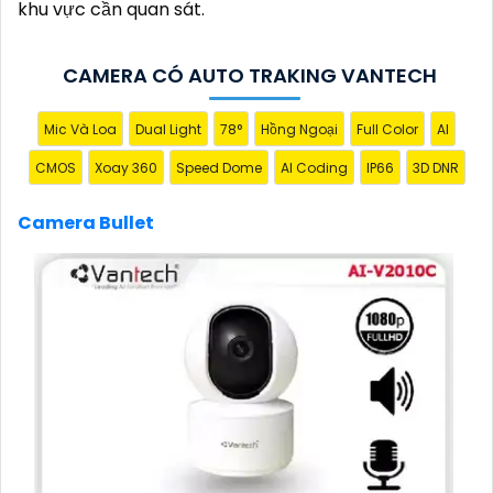
khu vực cần quan sát.
CAMERA CÓ AUTO TRAKING VANTECH
Mic Và Loa
Dual Light
78°
Hồng Ngoại
Full Color
AI
CMOS
Xoay 360
Speed Dome
AI Coding
IP66
3D DNR
'
Camera Bullet