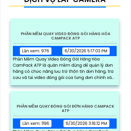
camera, chúng tôi cam kết mang đến cho
khách hàng sự an toàn, tin tưởng và hiệu quả
trong giải pháp an ninh. An Thành Phát sở hữu
đội ngũ kỹ thuật viên chuyên nghiệp, giàu kinh
nghiệm và nhiệt tình, sẵn sàng hỗ trợ khách
hàng mọi lúc. Để được tư vấn lắp đặt camera
phù hợp với nhu cầu hãy liên hệ ngay với chúng
tôi qua Hotline
0938.112.399
nhé!
DỊCH VỤ LẮP CAMERA
PHẦN MỀM QUAY VIDEO ĐÓNG GÓI HÀNG HÓA
CAMPACK ATP
Lần xem: 976
6/30/2026 5:17:03 PM