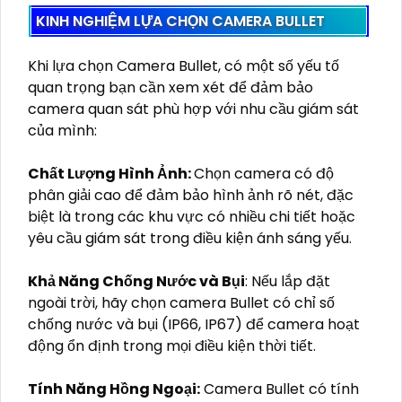
Kbvision:
Nổi bật với các sản phẩm camera
chất lượng, giá cả hợp lý và dễ dàng lắp đặt.
Kbvision là lựa chọn phổ biến cho các hệ thống
giám sát an ninh tại Việt Nam.
Dahua:
Với công nghệ tiên tiến, Dahua cung cấp
các camera Bullet có độ phân giải cao, khả năng
ghi hình tốt trong mọi điều kiện ánh sáng, đáp
ứng nhu cầu giám sát an ninh cho cả cá nhân và
doanh nghiệp.
KINH NGHIỆM LỰA CHỌN CAMERA BULLET
Khi lựa chọn Camera Bullet, có một số yếu tố
quan trọng bạn cần xem xét để đảm bảo
camera quan sát phù hợp với nhu cầu giám sát
của mình: