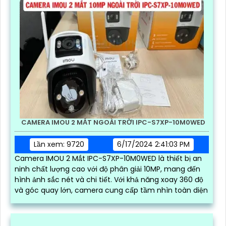
GIỚI THIỆU VỀ CAMERA WIFI DÙNG PIN IMOU IPC-K9EP-
3T0WE
Lần xem: 10345
6/25/2024 10:55:10 AM
Camera IPC-K9EP-3T0WE là sản phẩm mới ra mắt của
IMOU với những thông số kỹ thuật nổi trội như chất
lượng hình ảnh chất lượng 2k, đèn trợ sáng tích hợp
sẵn, khả năng quay xoay...