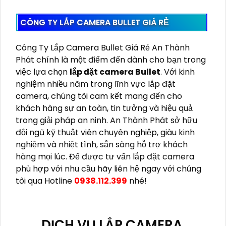
Thương Hiệu và Dịch Vụ Hậu Mãi:
Lựa chọn
camera từ các thương hiệu uy tín như Hikvision,
Dahua, Imou, Ezviz, Kbvision để đảm bảo chất
lượng và nhận được sự hỗ trợ tốt từ nhà sản
xuất.
Giá Cả và Chế Độ Bảo Hành:
Khi lựa chọn
camera cần cân nhắc ngân sách của bạn và tìm
camera có chất lượng tốt, đồng thời kiểm tra
chế độ bảo hành để đảm bảo an tâm sử dụng
lâu dài.
CÔNG TY LẮP CAMERA BULLET GIÁ RẺ
Công Ty Lắp Camera Bullet Giá Rẻ An Thành
Phát chính là một điểm đến dành cho bạn trong
việc lựa chọn
lắp đặt camera Bullet
. Với kinh
nghiệm nhiều năm trong lĩnh vực lắp đặt