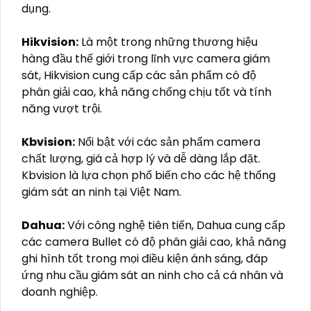
Kbvision và Dahua.
Imou:
Là thương hiệu nổi bật với các camera
giám sát dễ sử dụng, chất lượng hình ảnh sắc
nét và tích hợp nhiều tính năng thông minh, phù
hợp cho cả gia đình và doanh nghiệp.
Ezviz:
Chuyên cung cấp các dòng camera an
ninh thông minh với công nghệ hiện đại, hình ảnh
rõ nét và khả năng kết nối linh hoạt qua ứng
dụng di động, mang đến sự tiện lợi cho người sử
dụng.
Hikvision:
Là một trong những thương hiệu
hàng đầu thế giới trong lĩnh vực camera giám
sát, Hikvision cung cấp các sản phẩm có độ
phân giải cao, khả năng chống chịu tốt và tính
năng vượt trội.