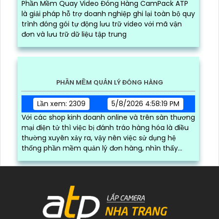
Lần xem: 1196
6/30/2026 3:16:12 PM
Phần Mềm Quay Đóng Gói Đơn Hàng CamPack
ATP là phần mềm có tích hợp công nghệ Ai nhận
diện và dọc mã QR/ bar code khi camera quay
được mã vận đơn
PHẦN MỀM QUAY VIDEO ĐÓNG HÀNG CAMPACK ATP