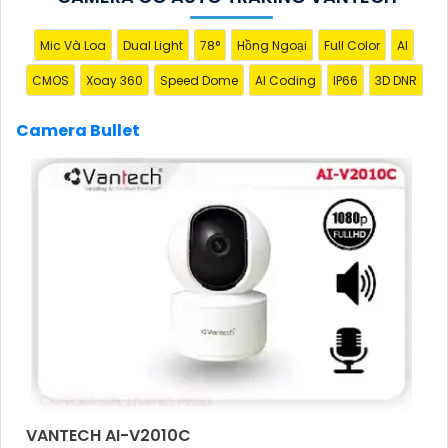
Mic Và Loa
Dual Light
78°
Hồng Ngoại
Full Color
AI
CMOS
Xoay 360
Speed Dome
AI Coding
IP66
3D DNR
Camera Bullet
'
VANTECH AI-V2010C