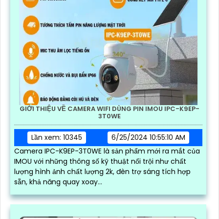
với công nghệ tiên tiến, giúp giám sát an ninh hiệu quả.
Với độ phân giải 2MP, camera này cho hình ảnh sắc nét
và chi tiết
TIN TỨC MỚI NHẤT