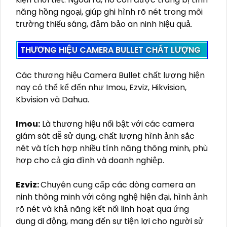
Rẻ
Công Ty Lắp Camera Quận Bình Tân Giá Rẻ Uy Tín
CAMERA BULLET LÀ GÌ?
Camera Bullet là một loại camera giám sát có
thiết kế hình dáng giống viên đạn, thường được
gắn ngoài trời để quan sát các khu vực rộng lớn
như sân vườn, bãi đậu xe, hay các lối vào. Với khả
năng chống nước và bụi bẩn, Camera Bullet
thích hợp cho việc giám sát 24/7 trong mọi điều
kiện thời tiết. Ngoài ra, nó còn được trang bị tính
năng hồng ngoại, giúp ghi hình rõ nét trong môi
trường thiếu sáng, đảm bảo an ninh hiệu quả.
THƯƠNG HIỆU CAMERA BULLET CHẤT LƯỢNG
Các thương hiệu Camera Bullet chất lượng hiện
nay có thể kể đến như Imou, Ezviz, Hikvision,