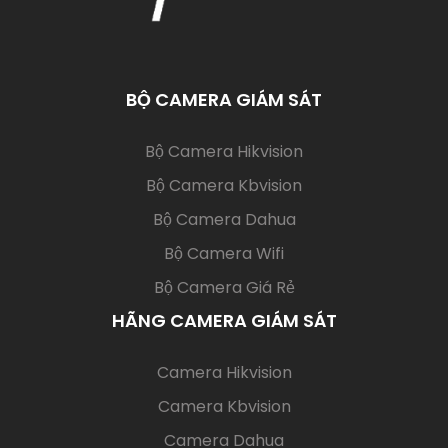
Lần xem: 737
6/30/2026 1:28:31 PM
Phần Mềm Quay Video Đóng Hàng CamPack ATP
là giải pháp hỗ trợ doanh nghiệp ghi lại toàn bộ quy
trình đóng gói tự động lưu trữ video với mã vận
đơn và lưu trữ dữ liệu tập trung
PHẦN MỀM QUẢN LÝ ĐÓNG HÀNG
Lần xem: 2309
5/8/2026 4:58:19 PM
Với các shop kinh doanh online và trên sàn thương
mại điện tử thì việc bị đánh tráo hàng hóa là điều
thường xuyên xảy ra, vậy nên việc sử dụng hệ
thống phần mềm quản lý đơn hàng, nhìn thấy
được quá trình đóng gói hàng hóa, kèm theo đấy
là quy trình đóng gói cũng được ghi lại một cách
dễ dàng