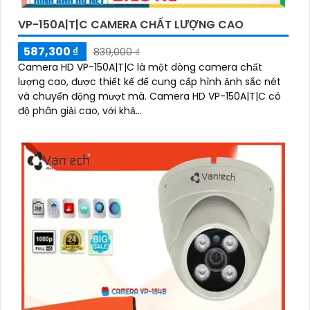
VP-150A|T|C CAMERA CHẤT LƯỢNG CAO
587,300 ₫
839,000 ₫
Camera HD VP-150A|T|C là một dòng camera chất
lượng cao, được thiết kế để cung cấp hình ảnh sắc nét
và chuyển động mượt mà. Camera HD VP-150A|T|C có
độ phân giải cao, với khả...