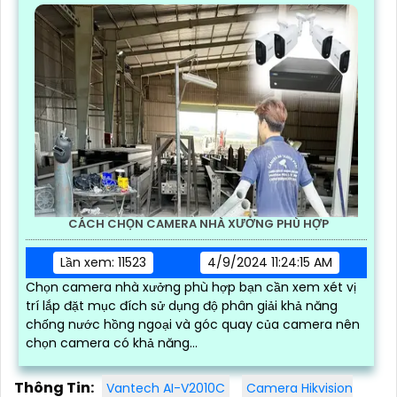
CHỌN CAMERA LẮP CHO GIA ĐÌNH PHÙ HỢP
Lần xem: 11049
4/9/2024 2:26:06 PM
Chọn camera lắp cho gia đình phải có chất lượng hình
ảnh rõ ràng góc quay rộng tính năng cảm biến báo
động chống trộm kết nối mạng báo động chống trộm
qua điện thoại và đặt biệc...