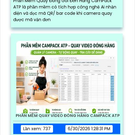
Phần Mềm Quay Video Đóng Gói Hàng Hóa
CamPack ATP là quàn mềm dùng để quản lý đơn
hàng có chức năng lưu trữ thôn tin đơn hàng, tra
cứu và tải video đóng gói của từng đơn chính xác
và nhanh chóng
PHẦN MỀM QUAY ĐÓNG GÓI ĐƠN HÀNG CAMPACK
ATP