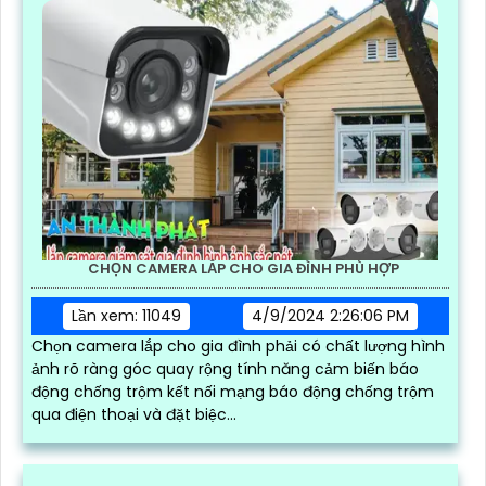
CAMERA IMOU 2 MẮT NGOÀI TRỜI IPC-S7XP-10M0WED
Lần xem: 9720
6/17/2024 2:41:03 PM
Camera IMOU 2 Mắt IPC-S7XP-10M0WED là thiết bị an
ninh chất lượng cao với độ phân giải 10MP, mang đến
hình ảnh sắc nét và chi tiết. Với khả năng xoay 360 độ
và góc quay lớn, camera cung cấp tầm nhìn toàn diện