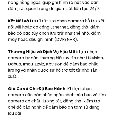
Chất Lượng Hình Ảnh:
Chọn camera có độ
phân giải cao để đảm bảo hình ảnh rõ nét, đặc
biệt là trong các khu vực có nhiều chi tiết hoặc
yêu cầu giám sát trong điều kiện ánh sáng yếu.
Khả Năng Chống Nước và Bụi
: Nếu lắp đặt
ngoài trời, hãy chọn camera Bullet có chỉ số
chống nước và bụi (IP66, IP67) để camera hoạt
động ổn định trong mọi điều kiện thời tiết.
Tính Năng Hồng Ngoại:
Camera Bullet có tính
năng hồng ngoại giúp ghi hình rõ nét vào ban
đêm, rất quan trọng để giám sát liên tục 24/7.
Kết Nối và Lưu Trữ:
Lựa chọn camera hỗ trợ kết
nối wifi hoặc có cổng Ethernet, đồng thời đảm
bảo có các tùy chọn lưu trữ như thẻ nhớ, đám
mây hoặc đầu ghi hình (DVR/NVR).