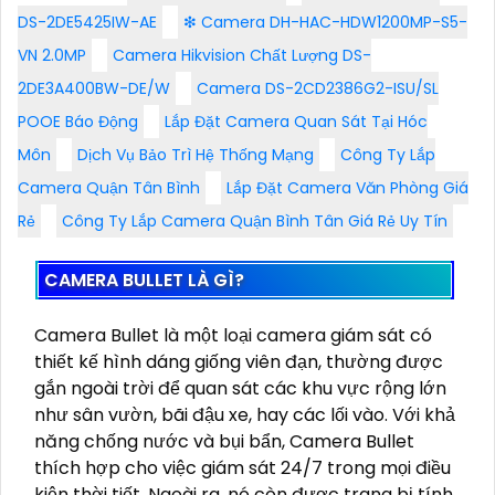
CÁCH CHỌN CAMERA NHÀ XƯỞNG PHÙ HỢP
Lần xem: 11523
4/9/2024 11:24:15 AM
Chọn camera nhà xưởng phù hợp bạn cần xem xét vị
trí lắp đặt mục đích sử dụng độ phân giải khả năng
chống nước hồng ngoại và góc quay của camera nên
chọn camera có khả năng...
Thông Tin:
Vantech AI-V2010C
Camera Hikvision
DS-2DE5425IW-AE
❇ Camera DH-HAC-HDW1200MP-S5-
VN 2.0MP
Camera Hikvision Chất Lượng DS-
2DE3A400BW-DE/W
Camera DS-2CD2386G2-ISU/SL
POOE Báo Động
Lắp Đặt Camera Quan Sát Tại Hóc
Môn
Dịch Vụ Bảo Trì Hệ Thống Mạng
Công Ty Lắp
Camera Quận Tân Bình
Lắp Đặt Camera Văn Phòng Giá