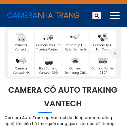
CAMERA
NHA TRANG
Camera
Camera Có Auto
Camera Ip Full
Camera Ip AI
Vantech
Traking Vantech
Color Vantech
Full Color
Starlight
Vantech
Camera
Camera
Bán Camera
Camera Full Hd
Samsung Chất
Vantech 4K
Vantech 360
1080P
Lượng 4K
CAMERA CÓ AUTO TRAKING
VANTECH
Camera Auto Tracking Vantech là dòng camera công
nghệ tân tiến hỗ trợ người dùng giám sát các đối tượng