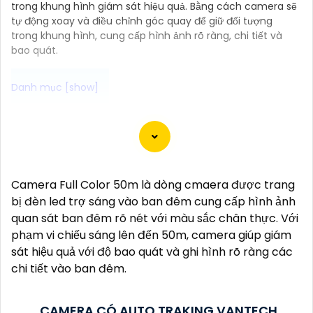
trong khung hình giám sát hiệu quả. Bằng cách camera sẽ
tự động xoay và điều chỉnh góc quay để giữ đối tượng
trong khung hình, cung cấp hình ảnh rõ ràng, chi tiết và
bao quát.
Camera Bullet là dòng camera dưới dạng hình trụ
dài, thường được sử dụng để ghi lại hình ảnh và
video ngoài trời hay những nơi có điều kiện thời tiết
khắc nghiệt. Camera Bullet thường có khả năng
Camera Full Color 50m là dòng cmaera được trang
quay đêm, chống nước, chống bụi, và có chất lượng
bị đèn led trợ sáng vào ban đêm cung cấp hình ảnh
hình ảnh sắc nét đem đến giải pháp hiệu quả để bảo
quan sát ban đêm rõ nét với màu sắc chân thực. Với
vệ an ninh cho gia đình và doanh nghiệp.
phạm vi chiếu sáng lên đến 50m, camera giúp giám
sát hiệu quả với độ bao quát và ghi hình rõ ràng các
chi tiết vào ban đêm.
CAMERA CÓ AUTO TRAKING VANTECH