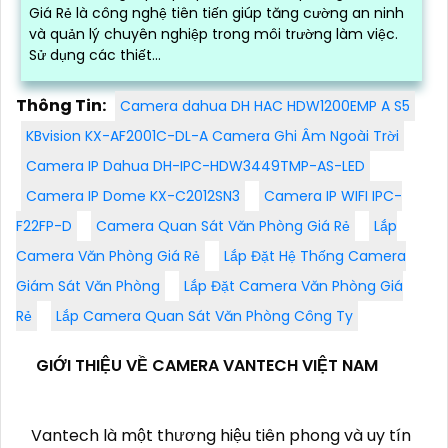
Giá Rẻ là công nghệ tiên tiến giúp tăng cường an ninh
và quản lý chuyên nghiệp trong môi trường làm việc.
Sử dụng các thiết...
Thông Tin:
Camera dahua DH HAC HDW1200EMP A S5
KBvision KX-AF2001C-DL-A Camera Ghi Âm Ngoài Trời
Camera IP Dahua DH-IPC-HDW3449TMP-AS-LED
Camera IP Dome KX-C2012SN3
Camera IP WIFI IPC-
F22FP-D
Camera Quan Sát Văn Phòng Giá Rẻ
Lắp
Camera Văn Phòng Giá Rẻ
Lắp Đặt Hệ Thống Camera
Giám Sát Văn Phòng
Lắp Đặt Camera Văn Phòng Giá
Rẻ
Lắp Camera Quan Sát Văn Phòng Công Ty
GIỚI THIỆU VỀ CAMERA VANTECH VIỆT NAM
Vantech là một thương hiệu tiên phong và uy tín