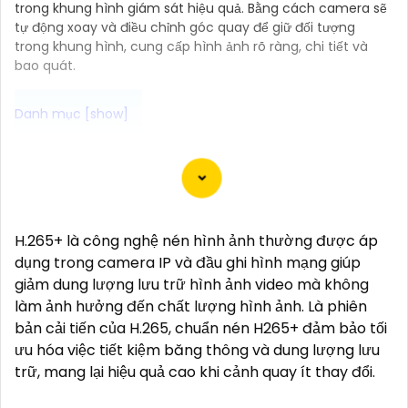
trong khung hình giám sát hiệu quả. Bằng cách camera sẽ
tự động xoay và điều chỉnh góc quay để giữ đối tượng
trong khung hình, cung cấp hình ảnh rõ ràng, chi tiết và
bao quát.
Camera Vantech là một thương hiệu camera an
ninh hàng đầu tại Việt Nam, chúng được thiết kế với
công nghệ hiện đại và chất lượng cao để khẳng định
an ninh và giám sát tốt cho ngôi nhà, cửa hàng, văn
H.265+ là công nghệ nén hình ảnh thường được áp
phòng hoặc doanh nghiệp của bạn.
dụng trong camera IP và đầu ghi hình mạng giúp
Vantech Việt Nam cung cấp các dòng sản phẩm
giảm dung lượng lưu trữ hình ảnh video mà không
camera giám sát chất lượng cao như camera IP,
làm ảnh hưởng đến chất lượng hình ảnh. Là phiên
camera HD-TVI, camera AHD, camera wifi, camera
bản cải tiến của H.265, chuẩn nén H265+ đảm bảo tối
thông minh, và nhiều hơn nữa. Các sản phẩm của
ưu hóa việc tiết kiệm băng thông và dung lượng lưu
Vantech được sản xuất theo tiêu chuẩn chất lượng
trữ, mang lại hiệu quả cao khi cảnh quay ít thay đổi.
cao, đáng tin cậy và dễ sử dụng.
Điểm mạnh của Camera Vantech là chất lượng dịch