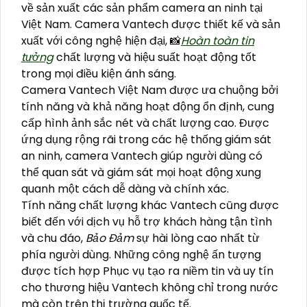
về sản xuất các sản phẩm camera an ninh tại
Việt Nam. Camera Vantech được thiết kế và sản
xuất với công nghệ hiện đại, 📸
Hoàn toàn tin
tưởng
chất lượng và hiệu suất hoạt động tốt
trong mọi điều kiện ánh sáng.
Camera Vantech Việt Nam được ưa chuộng bởi
tính năng và khả năng hoạt động ổn định, cung
cấp hình ảnh sắc nét và chất lượng cao. Được
ứng dụng rộng rãi trong các hệ thống giám sát
an ninh, camera Vantech giúp người dùng có
thể quan sát và giám sát mọi hoạt động xung
quanh một cách dễ dàng và chính xác.
Tính năng chất lượng khác Vantech cũng được
biết đến với dịch vụ hỗ trợ khách hàng tận tình
và chu đáo,
Bảo Đảm
sự hài lòng cao nhất từ
phía người dùng. Những công nghệ ấn tượng
được tích hợp Phục vụ tạo ra niềm tin và uy tín
cho thương hiệu Vantech không chỉ trong nước
mà còn trên thị trường quốc tế.