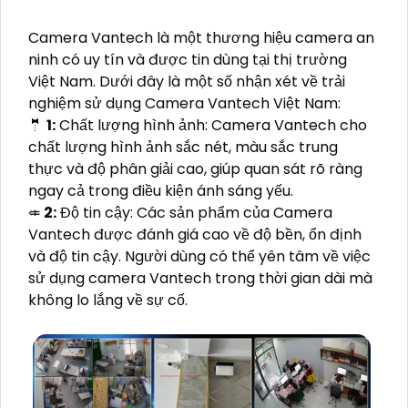
Camera Vantech là một thương hiệu camera an
ninh có uy tín và được tin dùng tại thị trường
Việt Nam. Dưới đây là một số nhận xét về trải
nghiệm sử dụng Camera Vantech Việt Nam:
🤵
1:
Chất lượng hình ảnh: Camera Vantech cho
chất lượng hình ảnh sắc nét, màu sắc trung
thực và độ phân giải cao, giúp quan sát rõ ràng
ngay cả trong điều kiện ánh sáng yếu.
⤂
2:
Độ tin cậy: Các sản phẩm của Camera
Vantech được đánh giá cao về độ bền, ổn định
và độ tin cậy. Người dùng có thể yên tâm về việc
sử dụng camera Vantech trong thời gian dài mà
không lo lắng về sự cố.