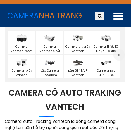
CAMERA
NHA TRANG
Camera
Camera
Camera Ultra 3k
Camera Thiết Kế
Vantech Zoom
Vantech Chất
Vantech
Nhựa Plastic
Lượng 4K
Vantech
Camera Ip 3k
Lắp Camera
Đầu Ghi NVR
Camera Đọc
Vanech
Speedom
Vantech
Biển Số Xe
Vantech
Vantech
CAMERA CÓ AUTO TRAKING
VANTECH
Camera Auto Tracking Vantech là dòng camera công
nghệ tân tiến hỗ trợ người dùng giám sát các đối tượng