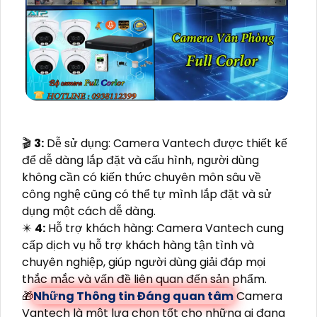
🎬
3:
Dễ sử dụng: Camera Vantech được thiết kế
để dễ dàng lắp đặt và cấu hình, người dùng
không cần có kiến thức chuyên môn sâu về
công nghệ cũng có thể tự mình lắp đặt và sử
dụng một cách dễ dàng.
✴️
4:
Hỗ trợ khách hàng: Camera Vantech cung
cấp dịch vụ hỗ trợ khách hàng tận tình và
chuyên nghiệp, giúp người dùng giải đáp mọi
thắc mắc và vấn đề liên quan đến sản phẩm.
🎁
Những Thông tin Đáng quan tâm
Camera
Vantech là một lựa chọn tốt cho những ai đang