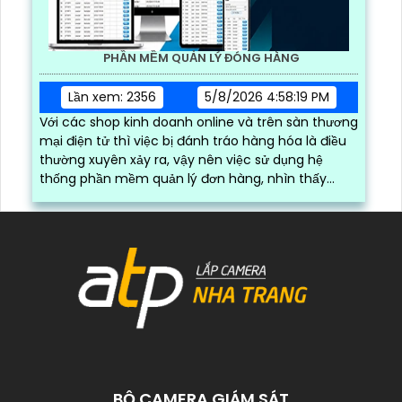
PHẦN MỀM QUẢN LÝ ĐÓNG HÀNG
Lần xem: 2356
5/8/2026 4:58:19 PM
Với các shop kinh doanh online và trên sàn thương
mại điện tử thì việc bị đánh tráo hàng hóa là điều
thường xuyên xảy ra, vậy nên việc sử dụng hệ
thống phần mềm quản lý đơn hàng, nhìn thấy
được quá trình đóng gói hàng hóa, kèm theo đấy
là quy trình đóng gói cũng được ghi lại một cách
dễ dàng
BỘ CAMERA GIÁM SÁT