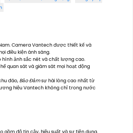
n
t Nam. Camera Vantech được thiết kế và
ọi điều kiện ánh sáng.
hình ảnh sắc nét và chất lượng cao.
hể quan sát và giám sát mọi hoạt động
chu đáo,
Bảo Đảm
sự hài lòng cao nhất từ
thương hiệu Vantech không chỉ trong nước
gồm độ tin cậy, hiệu suất và sự tiện dụng.