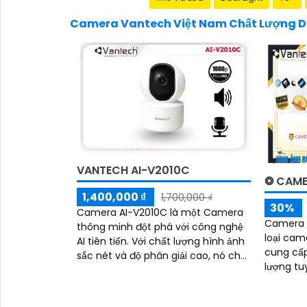
Camera Vantech Việt Nam Chất Lượng Dị
VANTECH AI-V2010C
❂ CAME
1,400,000 ₫
1,700,000 ₫
30%
Camera AI-V2010C là một Camera
Camera 
thông minh đột phá với công nghệ
loại cam
AI tiên tiến. Với chất lượng hình ảnh
cung cấp
sắc nét và độ phân giải cao, nó cho
lượng tuyệt vời. Đư
phép bạn quan sát và ghi lại mọi chi
nghệ tiê
tiết một cách rõ ràng
dùng theo