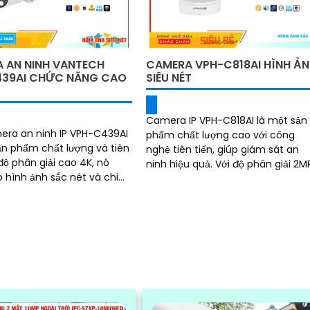
 AN NINH VANTECH
CAMERA VPH-C818AI HÌNH Ả
39AI CHỨC NĂNG CAO
SIÊU NÉT
Camera IP VPH-C818AI là một sản
era an ninh IP VPH-C439AI
phẩm chất lượng cao với công
ản phẩm chất lượng và tiên
nghệ tiên tiến, giúp giám sát an
ninh hiệu quả. Với độ phân giải 2MP,
 hình ảnh sắc nét và chi
camera này cho hình ảnh sắc né
và chi tiết