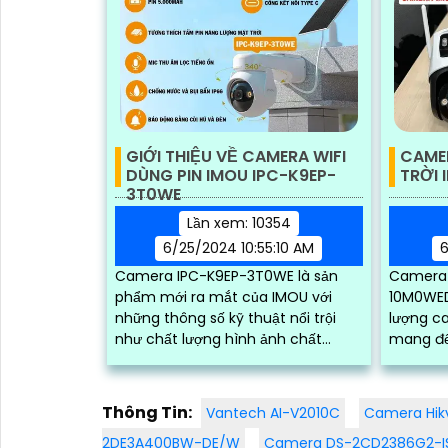
GIỚI THIỆU VỀ CAMERA WIFI
CAME
DÙNG PIN IMOU IPC-K9EP-
TRỜI
3T0WE
Lần xem: 10354
6/25/2024 10:55:10 AM
6
Camera IPC-K9EP-3T0WE là sản
Camera 
phẩm mới ra mắt của IMOU với
10M0WED 
những thông số kỹ thuật nổi trội
lượng ca
như chất lượng hình ảnh chất
mang đế
lượng 2k, đèn trợ sáng tích hợp
tiết. Với khả năng xoay 360 độ và
sẵn, khả năng quay xoay...
góc qua
tầm nhì
Thông Tin:
Vantech AI-V2010C
Camera Hik
2DE3A400BW-DE/W
Camera DS-2CD2386G2-IS