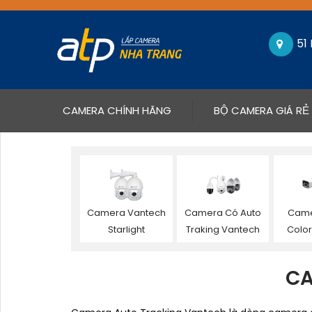
51
(CURRENT)
CAMERA CHÍNH HÃNG
BỘ CAMERA GIÁ RẺ
Camera Vantech
Camera Có Auto
Camer
Starlight
Traking Vantech
Colo
CA