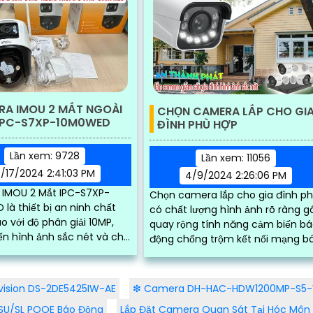
RA IMOU 2 MẮT NGOÀI
CHỌN CAMERA LẮP CHO GI
 IPC-S7XP-10M0WED
ĐÌNH PHÙ HỢP
Lần xem: 9728
Lần xem: 11056
/17/2024 2:41:03 PM
4/9/2024 2:26:06 PM
IMOU 2 Mắt IPC-S7XP-
Chọn camera lắp cho gia đình ph
là thiết bị an ninh chất
có chất lượng hình ảnh rõ ràng g
o với độ phân giải 10MP,
quay rộng tính năng cảm biến b
n hình ảnh sắc nét và chi
động chống trộm kết nối mạng b
động chống trộm qua điện thoại 
y lớn, camera cung cấp
đặt biệc...
n toàn diện
vision DS-2DE5425IW-AE
❇ Camera DH-HAC-HDW1200MP-S5-
U/SL POOE Báo Động
Lắp Đặt Camera Quan Sát Tại Hóc Môn