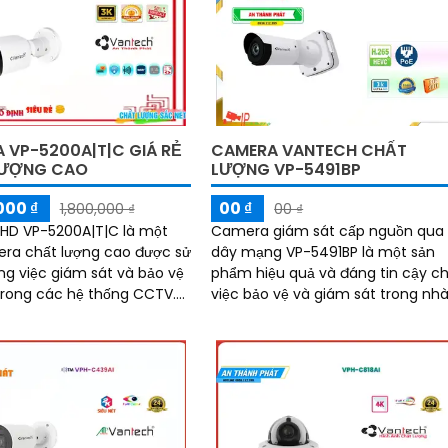
 VP-5200A|T|C GIÁ RẺ
CAMERA VANTECH CHẤT
LƯỢNG CAO
LƯỢNG VP-5491BP
000 ₫
00 ₫
1,800,000 ₫
00 ₫
HD VP-5200A|T|C là một
Camera giám sát cấp nguồn qua
era chất lượng cao được sử
dây mạng VP-5491BP là một sản
ng việc giám sát và bảo vệ
phẩm hiệu quả và đáng tin cậy c
trong các hệ thống CCTV.
việc bảo vệ và giám sát trong nhà
 lượng hình ảnh HD, camera
Với khả năng chống ngược sáng
..
DWDR 120db, camera...