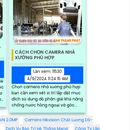
A
CÁCH CHỌN CAMERA NHÀ
XƯỞNG PHÙ HỢP
Lần xem: 11530
4/9/2024 11:24:15 AM
ải
Chọn camera nhà xưởng phù hợp
óc
bạn cần xem xét vị trí lắp đặt mục
áo
đích sử dụng độ phân giải khả năng
áo
chống nước hồng ngoại và góc
và
quay của camera nên chọn
camera có khả năng...
VN 2.0MP
Camera Hikvision Chất Lượng DS-
Dịch Vụ Bảo Trì Hệ Thống Mạng
Công Ty Lắp