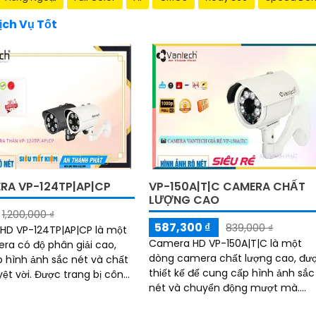
ch Vụ Tốt
RA VP-124TP|AP|CP
VP-150A|T|C CAMERA CHẤT
LƯỢNG CAO
1,200,000 ₫
587,300 ₫
839,000 ₫
HD VP-124TP|AP|CP là một
Camera HD VP-150A|T|C là một
era có độ phân giải cao,
dòng camera chất lượng cao, đư
 hình ảnh sắc nét và chất
thiết kế để cung cấp hình ảnh sắc
ợc trang bị công
nét và chuyển động mượt mà.
n tiến, nó cho phép người
Camera HD VP-150A|T|C có độ ph
...