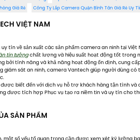
hòng Giá Rẻ
Công Ty Lắp Camera Quận Bình Tân Giá Rẻ Uy Tí
TECH VIỆT NAM
 uy tín về sản xuất các sản phẩm camera an ninh tại Việ
n tin tưởng
chất lượng và hiệu suất hoạt động tốt trong m
bởi tính năng và khả năng hoạt động ổn định, cung cấp 
g giám sát an ninh, camera Vantech giúp người dùng có t
c.
ược biết đến với dịch vụ hỗ trợ khách hàng tận tình và 
g được tích hợp Phục vụ tạo ra niềm tin và uy tín cho 
CỦA SẢN PHẨM
 một số yếu tố quan trọng cần được xem xét kỹ lưỡng bao 