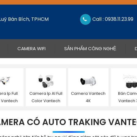
 Luỹ Bán Bích, TPHCM
Call : 0938.11.23.99
CAMERA WIFI
SẢN PHẨM CÔNG NGHỆ
a Ip Full
Camera Ip AI Full
Camera Vantech
Bán Cam
r Vantech
Color Vantech
4K
Vantech 
MERA CÓ AUTO TRAKING VANT