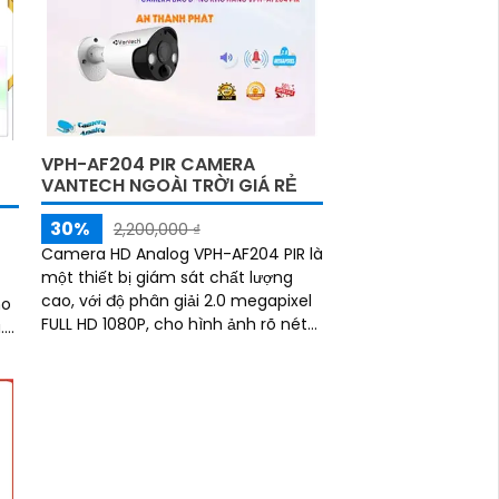
VPH-AF204 PIR CAMERA
VANTECH NGOÀI TRỜI GIÁ RẺ
30%
2,200,000 ₫
Camera HD Analog VPH-AF204 PIR là
một thiết bị giám sát chất lượng
cao, với độ phân giải 2.0 megapixel
ho
FULL HD 1080P, cho hình ảnh rõ nét
.
và sắc nét. Thiết bị này cung cấp
khả...