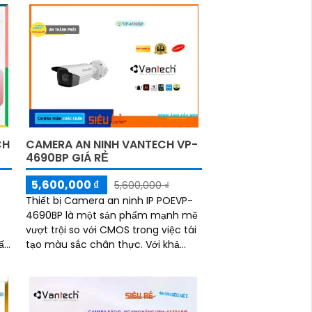
CH
CAMERA AN NINH VANTECH VP-
4690BP GIÁ RẺ
5,600,000 ₫
5,600,000 ₫
Thiết bị Camera an ninh IP POEVP-
4690BP là một sản phẩm mạnh mẽ
vượt trội so với CMOS trong việc tái
tạo màu sắc chân thực. Với khả
năng xem ban đêm bằng công
nghệ Hồng Ngoại 80m...