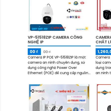
VP-51518ZIP CAMERA CÔNG
CAMERA
NGHỆ IP
CHẤT 
00 ₫
1,260,
00 ₫
Camera IP POE VP-51518ZIP là một
Camera 
camera an ninh chuyên dụng, sử
loại cam
dụng công nghệ Power Over
dụng tro
Ethernet (POE) để cung cấp nguồn
an ninh 
điện và truyền dữ liệu thông qua
Với chất
một cáp ethernet duy...
này cung.