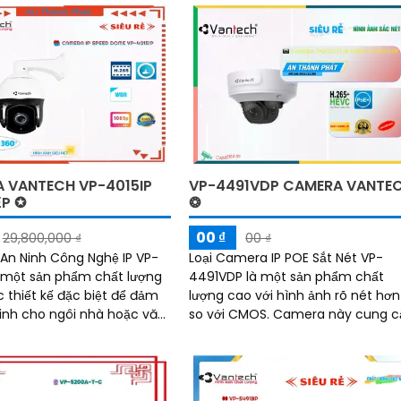
giải cao, với khả...
 VANTECH VP-4015IP
VP-4491VDP CAMERA VANTE
P ✪
❂
00 ₫
29,800,000 ₫
00 ₫
n Ninh Công Nghệ IP VP-
Loại Camera IP POE Sắt Nét VP-
à một sản phẩm chất lượng
4491VDP là một sản phẩm chất
 thiết kế đặc biệt để đảm
lượng cao với hình ảnh rõ nét hơn
inh cho ngôi nhà hoặc văn
so với CMOS. Camera này cung cấp
 độ phân giải 4
hình ảnh sinh động và mượt giúp
l, nó cung cấp hình ảnh rõ
bạn theo dõi qua mạng LAN hoặc
sắc nét
Internet