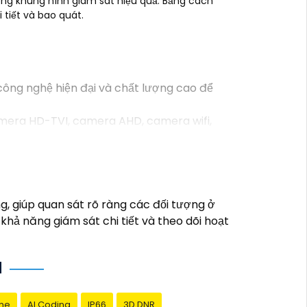
ng khung hình giám sát hiệu quả. Bằng cách
 tiết và bao quát.
ông nghệ hiện đại và chất lượng cao để
mera HD-TVI, camera AHD, camera wifi,
 lượng cao, đáng tin cậy và dễ sử dụng.
ân viên kỹ thuật chuyên nghiệp của Vantech
h, Camera Vantech Việt Nam là một lựa chọn
 giúp quan sát rõ ràng các đối tượng ở
hả năng giám sát chi tiết và theo dõi hoạt
H
me
AI Coding
IP66
3D DNR