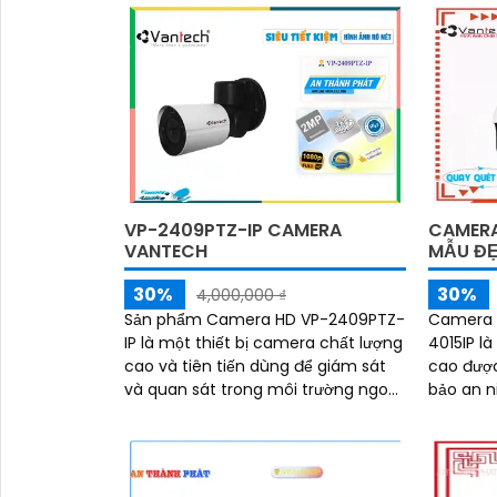
'
VP-2409PTZ-IP CAMERA
CAMERA
VANTECH
MẪU ĐẸ
30%
30%
4,000,000 ₫
Sản phẩm Camera HD VP-2409PTZ-
Camera A
IP là một thiết bị camera chất lượng
4015IP l
cao và tiên tiến dùng để giám sát
cao được
và quan sát trong môi trường ngoại
bảo an n
trời. Với tính năng Pan-Tilt-Zoom
phòng của bạn. Với
(PTZ),...
megapixe
ràng và 