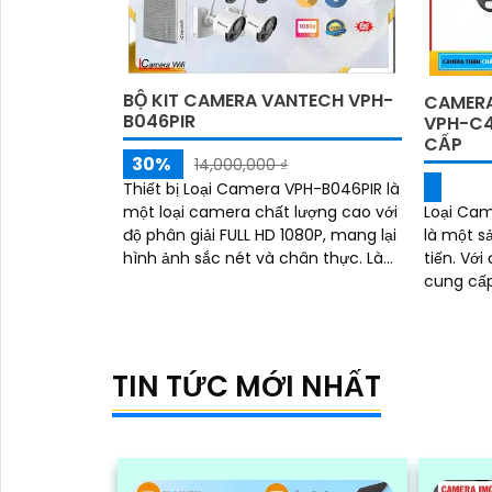
BỘ KIT CAMERA VANTECH VPH-
CAMERA
B046PIR
VPH-C4
CẤP
30%
14,000,000 ₫
Thiết bị Loại Camera VPH-B046PIR là
một loại camera chất lượng cao với
Loại Cam
độ phân giải FULL HD 1080P, mang lại
là một s
hình ảnh sắc nét và chân thực. Là
tiến. Với độ phân giải cao 4K, nó
một công nghệ giám sát ban đêm
cung cấp
thông...
tiết. Hơn nữa, tính năng công nghệ
AI...
TIN TỨC MỚI NHẤT