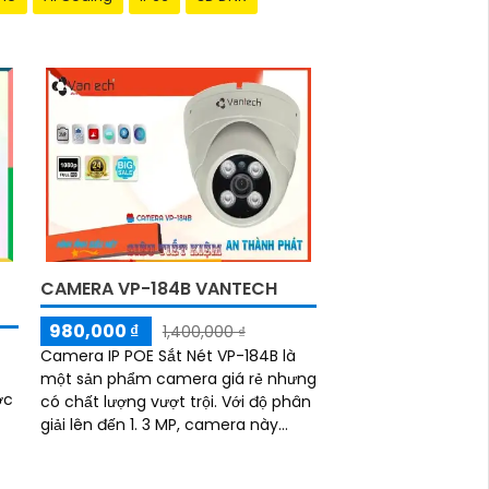
CAMERA VP-184B VANTECH
980,000 ₫
1,400,000 ₫
Camera IP POE Sắt Nét VP-184B là
một sản phẩm camera giá rẻ nhưng
ợc
có chất lượng vượt trội. Với độ phân
giải lên đến 1. 3 MP, camera này
mang lại hình ảnh rõ nét và chi tiết
ân