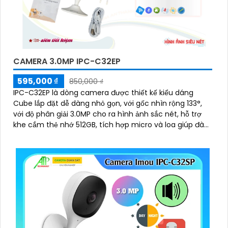
CAMERA 3.0MP IPC-C32EP
595,000 ₫
850,000 ₫
IPC-C32EP là dòng camera được thiết kế kiểu dáng
Cube lắp đặt dễ dàng nhỏ gọn, với gốc nhìn rộng 133°,
với độ phân giải 3.0MP cho ra hình ảnh sắc nét, hỗ trợ
khe cắm thẻ nhớ 512GB, tích hợp micro và loa giúp đàm
thoại 2 chiều, có thể kết nối wifi 6, chuẩn tương thích
Onvif