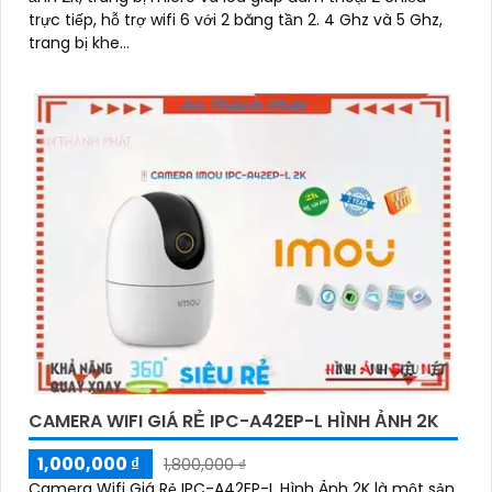
trực tiếp, hỗ trợ wifi 6 với 2 băng tần 2. 4 Ghz và 5 Ghz,
trang bị khe...
CAMERA WIFI GIÁ RẺ IPC-A42EP-L HÌNH ẢNH 2K
1,000,000 ₫
1,800,000 ₫
Camera Wifi Giá Rẻ IPC-A42EP-L Hình Ảnh 2K là một sản