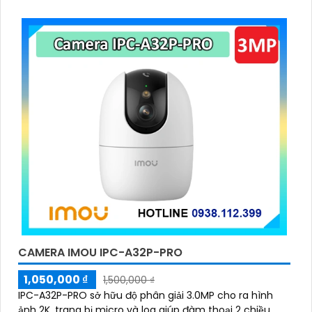
CAMERA IMOU IPC-A32P-PRO
1,050,000 ₫
1,500,000 ₫
IPC-A32P-PRO sở hữu độ phân giải 3.0MP cho ra hình
ảnh 2K, trang bị micro và loa giúp đàm thoại 2 chiều