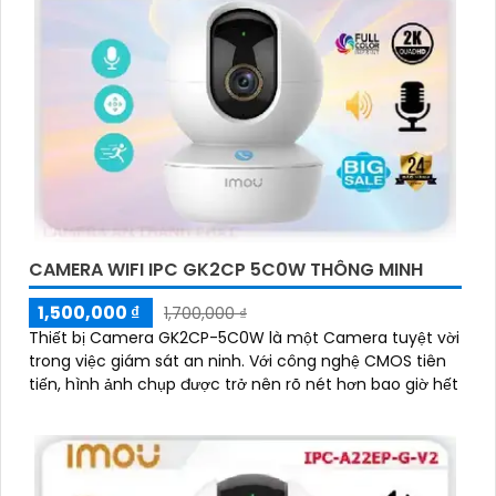
ninh chuyên nghiệp địa phương. Bạn cũng có thể
tìm hiểu về các sản phẩm camera báo động trên thị
trường và tự lắp đặt nếu bạn muốn.
Nếu bạn cần thêm thông tin hoặc muốn để lại thông
tin liên lạc, Từng công trình có thể giúp bạn tìm kiếm
các dịch vụ liên quan đến lắp đặt Camera Báo Động
Chống Trộm.
CAMERA WIFI IPC GK2CP 5C0W THÔNG MINH
1,500,000 ₫
1,700,000 ₫
Thiết bị Camera GK2CP-5C0W là một Camera tuyệt vời
trong việc giám sát an ninh. Với công nghệ CMOS tiên
tiến, hình ảnh chụp được trở nên rõ nét hơn bao giờ hết
'