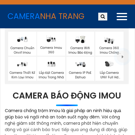
CAMERA
NHA TRANG
Camera Imou
Camera Chuẩn
Camera Wifi
Camera 360
360
Onvif Imou
Imou Báo Động
Imou Chống
Trộm
Lắp Đặt Camera
Lắp Camera
Camera Thiết Kế
Camera IP PoE
Imou Trong Nhà
UNV Full Hd
Kim Loại Imou
Dahua
1080P
CAMERA BÁO ĐỘNG IMOU
Camera chống trộm Imou là giải pháp an ninh hiệu quả
giúp bảo vệ ngôi nhà an toàn suốt ngày đêm. Với công
nghệ giám sát thông minh, camera phát hiện chuyển
động và gửi cảnh báo trực tiếp qua ứng dụng di động, giúp