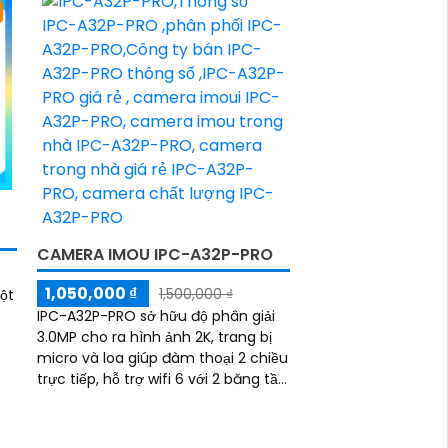
CAMERA IMOU IPC-A32P-PRO
1,050,000 ₫
1,500,000 ₫
ột
IPC-A32P-PRO sở hữu độ phân giải
3.0MP cho ra hình ảnh 2K, trang bị
micro và loa giúp đàm thoại 2 chiều
i
trực tiếp, hỗ trợ wifi 6 với 2 băng tần
ao
2. 4 Ghz và 5 Ghz, trang bị khe...