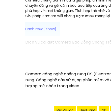
Camera chống trộm Imou là giải pháp an ninh hi
chuyển động và gửi cảnh báo trực tiếp qua ứng dụ
phù hợp với mọi không gian. Tích hợp thẻ nhớ và
Giải pháp camera wifi chống trộm Imou mang lại s
Dịch vụ cài đặt Camera Báo Động Chống Trộm
bạn theo dõi và ghi lại hình ảnh, cung cấp 
Nếu bạn quan tâm đến việc lắp đặt Camera 
ty an ninh chuyên nghiệp địa phương. Bạn c
Nếu bạn cần thêm thông tin hoặc muốn để lại 
Camera Báo Động Chống Trộm.
Camera công nghệ chống rung EIS (Electronic
rung. Công nghệ này sử dụng phần mềm và cả
tượng mờ nhòe trong video
Mic Và Loa
Dual Light
78°