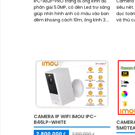
IPC-A52P-PRO trang bị ống kính độ
Camera 
phân giải 5.0MP, có đèn Led trợ sáng
siêu nét
giúp nhìn hình ảnh có màu vào ban
dọc toàn
đêm khoảng cách 10m, ống kính 3.
và thú c
6mm cho ra gốc nhìn rộng, hỗ trợ
đêm Full
công...
thoại 2 c
CAMERA IP WIFI IMOU IPC-
B46LP-WHITE
CAMERA
5M0TEA
2,800,000 ₫
3,100,000 ₫