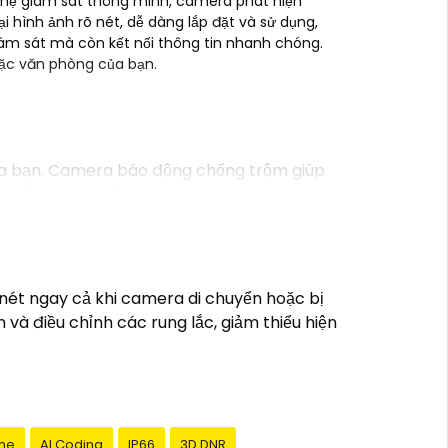
ghệ giám sát thông minh, camera phát hiện
 hình ảnh rõ nét, dễ dàng lắp đặt và sử dụng,
iám sát mà còn kết nối thông tin nhanh chóng.
hoặc văn phòng của bạn.
của bạn. Camera báo động chống trộm giúp
ng ngờ trong không gian được giám sát.
 cung cấp dịch vụ lắp đặt camera hoặc công
n thị trường và tự lắp đặt nếu bạn muốn.
iếm các dịch vụ liên quan đến lắp đặt
 nét ngay cả khi camera di chuyển hoặc bị
à điều chỉnh các rung lắc, giảm thiểu hiện
me
AI Coding
IP66
3D DNR