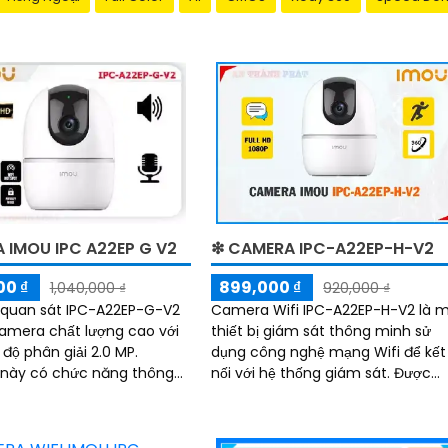
 IMOU IPC A22EP G V2
❇ CAMERA IPC-A22EP-H-V2
00 ₫
899,000 ₫
1,040,000 ₫
920,000 ₫
quan sát IPC-A22EP-G-V2
Camera Wifi IPC-A22EP-H-V2 là 
amera chất lượng cao với
thiết bị giám sát thông minh sử
độ phân giải 2.0 MP.
dụng công nghệ mạng Wifi để kết
này có chức năng thông
nối với hệ thống giám sát. Được
 hồng ngoại SMD, giúp hình
trang bị các tính năng tiên tiến,
g đêm sáng rõ nét hơn
camera này...