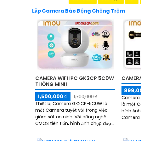
Lắp Camera Báo Động Chống Trộm
CAMERA WIFI IPC GK2CP 5C0W
CAMERA
THÔNG MINH
899,0
1,500,000 ₫
1,700,000 ₫
Camera 
Thiết bị Camera GK2CP-5C0W là
là một C
một Camera tuyệt vời trong việc
hình ảnh 
giám sát an ninh. Với công nghệ
Camera 
CMOS tiên tiến, hình ảnh chụp được
minh với
trở nên rõ nét hơn bao giờ hết
ảnh tron