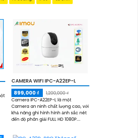
CAMERA WIFI IPC-A22EP-L
899,000 ₫
1,200,000 ₫
một
Camera IPC-A22EP-L là một
Camera an ninh chất lượng cao, với
khả năng ghi hình hình ảnh sắc nét
đến độ phân giải FULL HD 1080P.
Được trang bị công nghệ xử lý hình
ảnh thiếu sáng,...