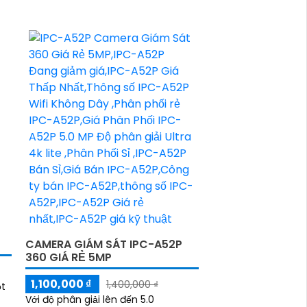
CAMERA GIÁM SÁT IPC-A52P
360 GIÁ RẺ 5MP
1,100,000 ₫
1,400,000 ₫
ột
Với độ phân giải lên đến 5.0