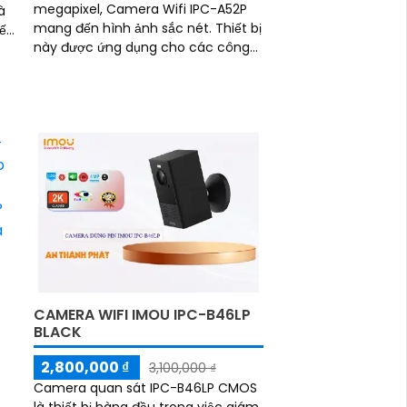
megapixel, Camera Wifi IPC-A52P
mang đến hình ảnh sắc nét. Thiết bị
đến
này được ứng dụng cho các công
trình với mức giá phải chăng, có
khả năng quan...
CAMERA WIFI IMOU IPC-B46LP
BLACK
2,800,000 ₫
3,100,000 ₫
Camera quan sát IPC-B46LP CMOS
là thiết bị hàng đầu trong việc giám