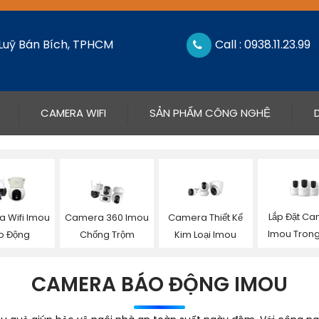
 Luỹ Bán Bích, TPHCM
Call : 0938.11.23.99
CAMERA WIFI
SẢN PHẨM CÔNG NGHỆ
Lắp Đặt C
 Wifi Imou
Camera 360 Imou
Camera Thiết Kế
Imou Tron
o Động
Chống Trộm
Kim Loại Imou
CAMERA BÁO ĐỘNG IMOU