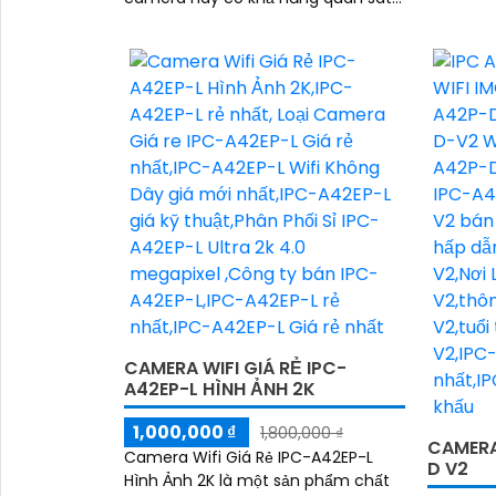
rõ nét và chi tiết. Thiết kế nhỏ gọn
và chắc...
CAMERA WIFI GIÁ RẺ IPC-
A42EP-L HÌNH ẢNH 2K
1,000,000 ₫
1,800,000 ₫
CAMERA 
Camera Wifi Giá Rẻ IPC-A42EP-L
D V2
Hình Ảnh 2K là một sản phẩm chất