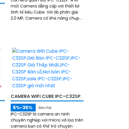
Camera quan sát IPC-C22EP-A là
một Camera đẳng cấp với thiết kế
tinh tế kiểu Cube. Với độ phân giải
2.0 MP, Camera có khả năng chụp
ảnh và quay video rõ nét
CAMERA WIFI CUBE IPC-C32SP
5%-35%
liên hệ
IPC-C32SP là camera an ninh
chuyên nghiệp với micro và loa trên
camera bạn có thể trò chuyện