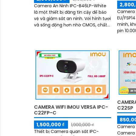
2,800,
Camera An Ninh IPC-B46LP-White
Camera 
là một thiết bị đáng tin cậy để bảo
EU/FSP14
vệ và giám sát an ninh. Với hình tươi
minh, kh
và sống động hơn nhờ CMOS, chất
pin 10.0
lượng hình ảnh ban đêm cũng được
mặt trời. Hỗ trợ WiFi/4G, AI nhậ
cải thiện nhờ công nghệ hồng ngoại
diện...
10m
CAMERA
CAMERA WIFI IMOU VERSA IPC-
C22SP
C22FP-C
850,00
1,500,000 ₫
1,900,000 ₫
Camera A
Thiết bị Camera quan sát IPC-
Camera 