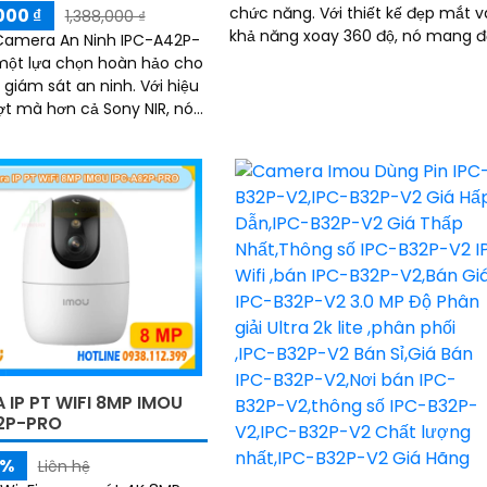
chức năng. Với thiết kế đẹp mắt và
000 ₫
1,388,000 ₫
khả năng xoay 360 độ, nó mang 
 Camera An Ninh IPC-A42P-
khả năng giám sát sắc nét với độ
một lựa chọn hoàn hảo cho
phân giải Ultra 2k
ám sát an ninh. Với hiệu
t mà hơn cả Sony NIR, nó
 khả năng giám sát tuyệt
ban đêm với công nghệ
ại 10m
IP PT WIFI 8MP IMOU
2P-PRO
5%
Liên hệ