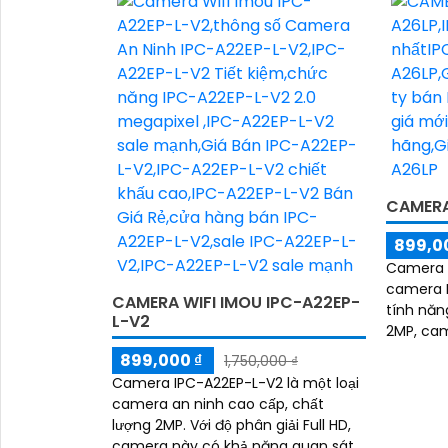
'
CAMERA
899,0
Camera I
camera I
CAMERA WIFI IMOU IPC-A22EP-
tính năng nổi bật
L-V2
2MP, cam
nét và c
899,000 ₫
1,750,000 ₫
Camera IPC-A22EP-L-V2 là một loại
camera an ninh cao cấp, chất
lượng 2MP. Với độ phân giải Full HD,
camera này có khả năng quan sát