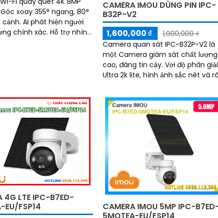
Wi-Fi quay quét 4K 8MP
CAMERA IMOU DÙNG PIN IPC-
. Góc xoay 355° ngang, 80°
B32P-V2
 cảnh. AI phát hiện người
ưng chính xác. Hỗ trợ nhìn
1,600,000 ₫
1,900,000 ₫
-color thông minh. Đàm
Camera quan sát IPC-B32P-V2 là
hiều tiện lợi từ xa
một Camera giám sát chất lượng
cao, đáng tin cậy. Với độ phân giải
Ultra 2k lite, hình ảnh sắc nét và r
ràng. Camera này được trang bị
công nghệ...
 4G LTE IPC-B7ED-
CAMERA IMOU 5MP IPC-B7ED
-EU/FSP14
5MOTEA-EU/FSP14