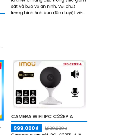
sát và bảo vệ an ninh. Với chất
lượng hình ảnh ban đêm tuyệt vời
nhờ công nghệ hồng ngoại 10m, bạn
có thể quan sát mọi khoảnh khắc
trong tối đen
õ
CAMERA WIFI IPC C22EP A
-
999,000 ₫
1,200,000 ₫