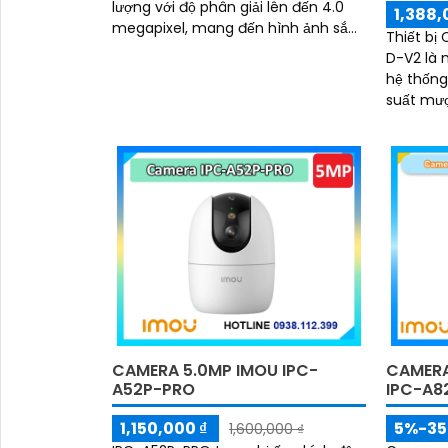
lượng với độ phân giải lên đến 4.0
1,388,
megapixel, mang đến hình ảnh sắc
Thiết bị
nét. Với khả năng xem ban đêm
D-V2 là 
thông qua công...
hệ thống gi
suất mượ
mang lại
vời vào 
hồng ngo
CAMERA 5.0MP IMOU IPC-
CAMERA 
A52P-PRO
IPC-A8
1,150,000 ₫
5%-3
1,600,000 ₫