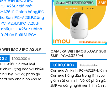
 WIFI IMOU IPC A26LP
CAMERA WIFI IMOU XOAY 360
3MP IPC-A32EP-L
00 ₫
1,000,000 ₫
PC-A26LP là một loại
1,000,000 ₫
1,300,000 ₫
P chất lượng cao với nhiều
Camera An Ninh IPC-A32EP-L là m
. Với độ phân giải
Camera hàng đầu trong lĩnh vực
era này cho hình ảnh rõ
giám sát an ninh. Với độ phân giải
hất lượng cao
2MP và công nghệ nén hình ảnh
cao, camera IPC-A32EP-L mang lạ
hình ảnh sắc nét và chất lượng c