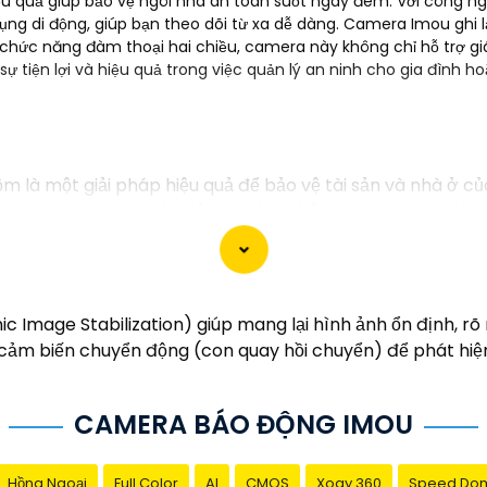
ệu quả giúp bảo vệ ngôi nhà an toàn suốt ngày đêm. Với công n
ng di động, giúp bạn theo dõi từ xa dễ dàng. Camera Imou ghi lại
 chức năng đàm thoại hai chiều, camera này không chỉ hỗ trợ g
ự tiện lợi và hiệu quả trong việc quản lý an ninh cho gia đình 
 là một giải pháp hiệu quả để bảo vệ tài sản và nhà ở 
cảnh báo ngay khi phát hiện sự xâm nhập hoặc hành vi đá
Báo Động Chống Trộm, bạn có thể liên hệ với các công ty
ũng có thể tìm hiểu về các sản phẩm camera báo động trê
thông tin liên lạc, Từng công trình có thể giúp bạn tìm k
 Image Stabilization) giúp mang lại hình ảnh ổn định, rõ
m biến chuyển động (con quay hồi chuyển) để phát hiện v
CAMERA BÁO ĐỘNG IMOU
Hồng Ngoại
Full Color
AI
CMOS
Xoay 360
Speed Do