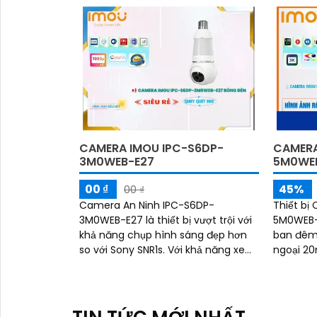
diện...
'
CAMERA IMOU IPC-S6DP-
CAMERA
3M0WEB-E27
5M0WE
00 ₫
45%
00 ₫
Camera An Ninh IPC-S6DP-
Thiết bị
3M0WEB-E27 là thiết bị vượt trội với
5M0WEB-
khả năng chụp hình sáng đẹp hơn
ban đêm 
so với Sony SNR1s. Với khả năng xem
ngoại 20m. Chất lượng hình
ban đêm qua công nghệ Hồng
nét với đ
Ngoại 20m, camera này cho ra hình
ảnh rõ nét, chất lượng cao cả trong
sáng và tối