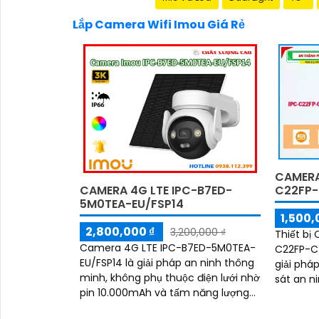
Lắp Camera Wifi Imou Giá Rẻ
CAMERA
C22FP
CAMERA 4G LTE IPC-B7ED-
5M0TEA-EU/FSP14
1,500,
2,800,000 ₫
3,200,000 ₫
Thiết bị
Camera 4G LTE IPC-B7ED-5M0TEA-
C22FP-C
EU/FSP14 là giải pháp an ninh thông
giải phá
minh, không phụ thuộc điện lưới nhờ
sát an ninh. Với chất lượn
pin 10.000mAh và tấm năng lượng
2.0 MP v
mặt trời. Hỗ trợ WiFi/4G, AI nhận
Wifi, cam