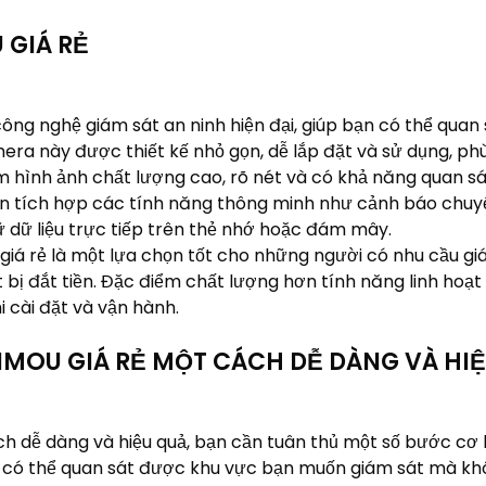
 GIÁ RẺ
ông nghệ giám sát an ninh hiện đại, giúp bạn có thể quan
mera này được thiết kế nhỏ gọn, dễ lắp đặt và sử dụng, p
m hình ảnh chất lượng cao, rõ nét và có khả năng quan sá
 tích hợp các tính năng thông minh như cảnh báo chuyển
rữ dữ liệu trực tiếp trên thẻ nhớ hoặc đám mây.
 giá rẻ là một lựa chọn tốt cho những người có nhu cầu g
 bị đắt tiền. Đặc điểm chất lượng hơn tính năng linh hoạ
i cài đặt và vận hành.
IMOU GIÁ RẺ MỘT CÁCH DỄ DÀNG VÀ HI
ch dễ dàng và hiệu quả, bạn cần tuân thủ một số bước cơ
 có thể quan sát được khu vực bạn muốn giám sát mà khô