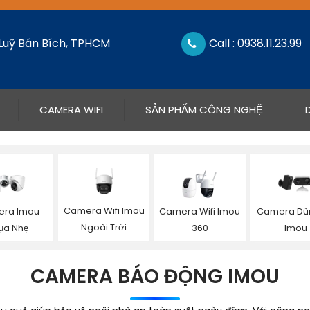
 Luỹ Bán Bích, TPHCM
Call : 0938.11.23.99
CAMERA WIFI
SẢN PHẨM CÔNG NGHỆ
Camera Wifi Imou
ra Imou
Camera Wifi Imou
Camera Dùn
Ngoài Trời
ụa Nhẹ
360
Imou
CAMERA BÁO ĐỘNG IMOU