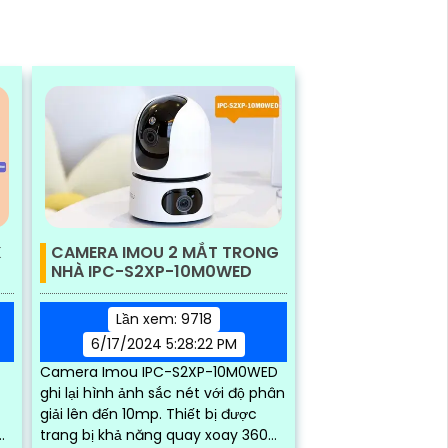
K
CAMERA IMOU 2 MẮT TRONG
NHÀ IPC-S2XP-10M0WED
Lần xem: 9718
6/17/2024 5:28:22 PM
Camera Imou IPC-S2XP-10M0WED
ghi lại hình ảnh sắc nét với độ phân
giải lên đến 10mp. Thiết bị được
trang bị khả năng quay xoay 360