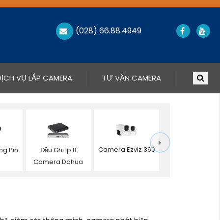
(028) 66.88.4949
DỊCH VỤ LẮP CAMERA
TƯ VẤN CAMERA
Camera Ezviz 360
g Pin
Đầu Ghi Ip 8
Camera Dahua