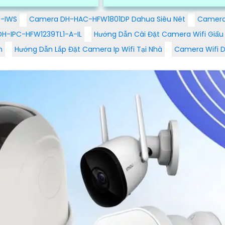
 như khả năng quay xoay
xoay 360 độ, chế độ ánh sáng hồ
ời, chống nước, quay xoay
ngoại thông minh cùng...
D-IWS
Camera DH-HAC-HFW1801DP Dahua Siêu Nét
Camera
phân giải sắc nét lên đến 2k
H-IPC-HFW1239TL1-A-IL
Hướng Dẫn Cài Đặt Camera Wifi Giấu 
kính kép
m
Hướng Dẫn Lắp Đặt Camera Ip Wifi Tại Nhà
Camera Wifi D