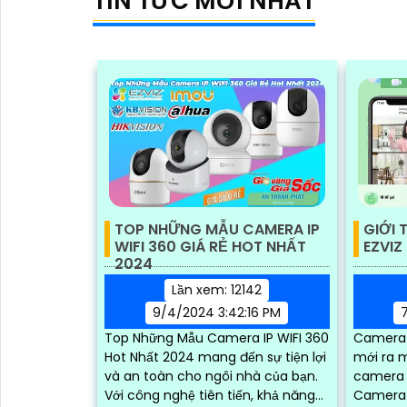
TIN TỨC MỚI NHẤT
TOP NHỮNG MẪU CAMERA IP
GIỚI 
WIFI 360 GIÁ RẺ HOT NHẤT
EZVIZ
2024
Lần xem: 12142
9/4/2024 3:42:16 PM
Top Những Mẫu Camera IP WIFI 360
Camera 
Hot Nhất 2024 mang đến sự tiện lợi
mới ra 
và an toàn cho ngôi nhà của bạn.
camera E
Với công nghệ tiên tiến, khả năng
Camera 