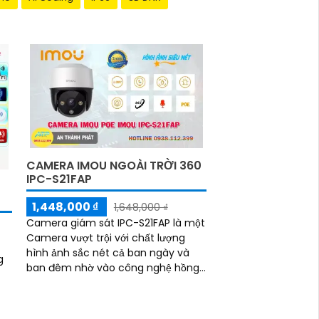
CAMERA IMOU NGOÀI TRỜI 360
IPC-S21FAP
K
1,448,000 ₫
1,648,000 ₫
Camera giám sát IPC-S21FAP là một
Camera vượt trội với chất lượng
hình ảnh sắc nét cả ban ngày và
g
ban đêm nhờ vào công nghệ hồng
ngoại có tầm quan sát lên đến 20m.
Với độ phân...