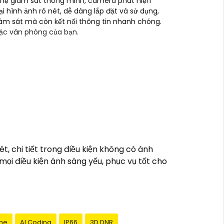
ghệ giám sát thông minh, camera phát hiện
 hình ảnh rõ nét, dễ dàng lắp đặt và sử dụng,
iám sát mà còn kết nối thông tin nhanh chóng.
hoặc văn phòng của bạn.
ng chuyển động, và chất lượng hình ảnh tốt
 không cần phải thuê dịch vụ chuyên nghiệp.
h vực an ninh và giám sát, vì vậy bạn có
 chi tiết trong điều kiện không có ánh
ệ nhân tạo, cảm biến chuyển động thông
ọi điều kiện ánh sáng yếu, phục vụ tốt cho
 bảo đảm rằng bạn sẽ có sự trợ giúp nhanh
me
AI Coding
IP66
3D DNR