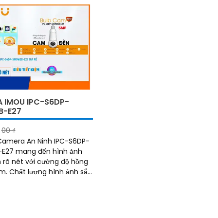
sắc nét và rõ ràng
 IMOU IPC-S6DP-
B-E27
00 ₫
 Camera An Ninh IPC-S6DP-
E27 mang đến hình ảnh
rõ nét với cường độ hồng
 ảnh sắc
ộ phân giải Ultra 4k lite