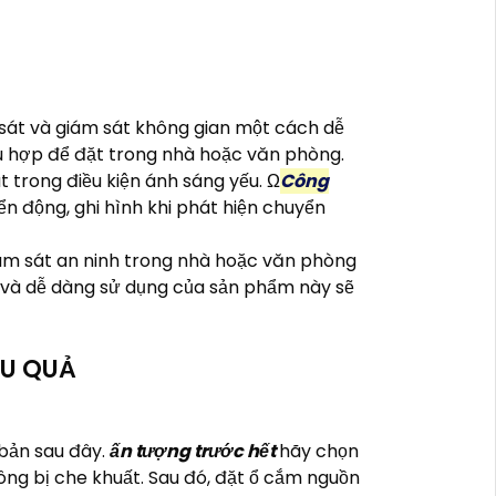
 sát và giám sát không gian một cách dễ
hù hợp để đặt trong nhà hoặc văn phòng.
t trong điều kiện ánh sáng yếu. Ω
Công
 động, ghi hình khi phát hiện chuyển
iám sát an ninh trong nhà hoặc văn phòng
t và dễ dàng sử dụng của sản phẩm này sẽ
ỆU QUẢ
 bản sau đây.
ấn tượng trước hết
hãy chọn
ng bị che khuất. Sau đó, đặt ổ cắm nguồn