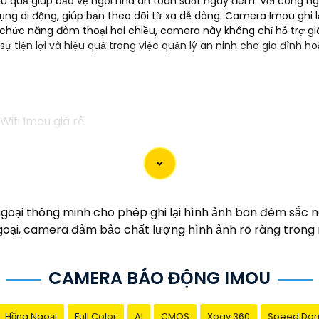
ệu quả giúp bảo vệ ngôi nhà an toàn suốt ngày đêm. Với công n
ng di động, giúp bạn theo dõi từ xa dễ dàng. Camera Imou ghi lại
 chức năng đàm thoại hai chiều, camera này không chỉ hỗ trợ g
ự tiện lợi và hiệu quả trong việc quản lý an ninh cho gia đình 
ifi Imou giá rẻ:
g cấp các tính năng hiện đại như quan sát từ xa, báo độ
 kế dễ dàng lắp đặt, bạn có thể tự cài đặt và sử dụng mà
 sản xuất bởi một trong những công ty hàng đầu trong lĩn
ại thông minh cho phép ghi lại hình ảnh ban đêm sắc nét,
Imou thường được tích hợp các công nghệ mới như trí tu
goại, camera đảm bảo chất lượng hình ảnh rõ ràng trong m
cấp dịch vụ hỗ trợ khách hàng tốt sau khi mua sản phẩm,
CAMERA BÁO ĐỘNG IMOU
được lựa chọn hoàn hảo cho Camera Wifi Imou giá rẻ.
Hồng Ngoại
Full Color
AI
CMOS
Xoay 360
Speed Do