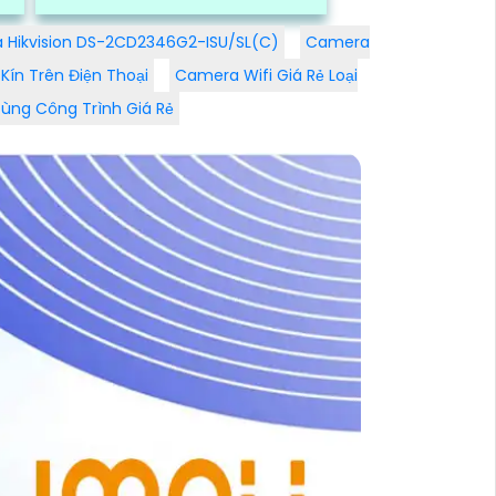
ng
độ, tích hợp loa và âm thanh, AI
thông minh...
 Hikvision DS-2CD2346G2-ISU/SL(C)
Camera
Kín Trên Điện Thoại
Camera Wifi Giá Rẻ Loại
ùng Công Trình Giá Rẻ