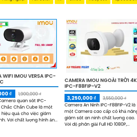
 WIFI IMOU VERSA IPC-
CAMERA IMOU NGOÀI TRỜI 4
-C
IPC-F88FIP-V2
000 ₫
1,900,000 ₫
3,250,000 ₫
3,550,000 ₫
 Camera quan sát IPC-
Camera An Ninh IPC-F88FIP-V2 là
 Chắc Chắn Cube là một
một Camera cao cấp có khả năn
p hiệu quả cho việc giám
giám sát an ninh chất lượng cao.
g hình ảnh
Với độ phân giải Full HD 1080P,
à công nghệ hình ảnh IP
camera này mang đến hình ảnh
era này...