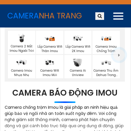
CAMERA
NHA TRANG
Camera 2 Mắt
Lắp Camera Wifi
Lắp Camera Wifi
Camera Imou
Imou Ngoài Trời
Thân Imou
2K Imou
Chống Trộm
Camera Wifi
Camera Imou
Camera Ai
Camera Thu Âm
Imou Mới
Nhụa Nhẹ
Uniview
Dahua Trong
Nhà
CAMERA BÁO ĐỘNG IMOU
Camera chống trộm Imou là giải pháp an ninh hiệu quả
giúp bảo vệ ngôi nhà an toàn suốt ngày đêm. Với công
nghệ giám sát thông minh, camera phát hiện chuyển
động và gửi cảnh báo trực tiếp qua ứng dụng di động, giúp