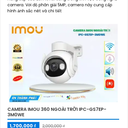
camera. Với độ phân giải 5MP, camera này cung cấp
hình ảnh sắc nét và chi tiết
CAMERA IMOU 360 NGOÀI TRỜI IPC-GS7EP-
3M0WE
1,700,000 ₫
2,000,000 ₫