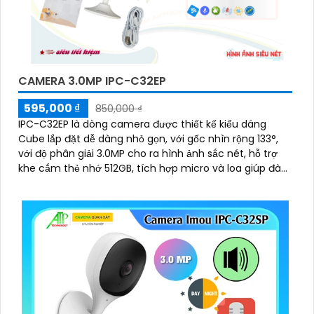
CAMERA 3.0MP IPC-C32EP
595,000 ₫
850,000 ₫
IPC-C32EP là dòng camera được thiết kế kiểu dáng
Cube lắp đặt dễ dàng nhỏ gọn, với gốc nhìn rộng 133°,
với độ phân giải 3.0MP cho ra hình ảnh sắc nét, hỗ trợ
khe cắm thẻ nhớ 512GB, tích hợp micro và loa giúp đàm
thoại 2 chiều, có thể kết nối wifi 6, chuẩn tương thích
Onvif