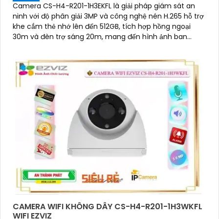
Camera CS-H4-R201-1H3EKFL là giải pháp giám sát an
ninh với độ phân giải 3MP và công nghệ nén H.265 hỗ trợ
khe cắm thẻ nhớ lên đến 512GB, tích hợp hồng ngoại
30m và đèn trợ sáng 20m, mang đến hình ảnh ban
đêm rõ nét, có màu
CAMERA WIFI KHÔNG DÂY CS-H4-R201-1H3WKFL
WIFI EZVIZ