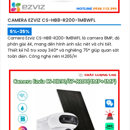
CAMERA EZVIZ CS-HB8-R200-1M8WFL
5%-35%
Camera Ezviz CS-HB8-R200-1M8WFL là camera 8MP, độ
phân giải 4K, mang đến hình ảnh sắc nét và chi tiết.
Thiết kế hỗ trợ xoay 340° và nghiêng 75° giúp quan sát
toàn diện. Công nghệ nén H.265/H