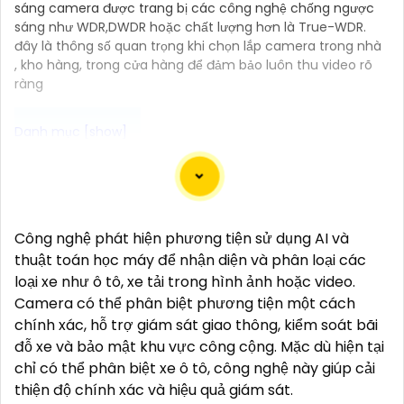
sáng camera được trang bị các công nghệ chống ngược
sáng như WDR,DWDR hoặc chất lượng hơn là True-WDR.
đây là thông số quan trọng khi chọn lắp camera trong nhà
, kho hàng, trong cửa hàng để đảm bảo luôn thu video rõ
ràng
Camera Công Nghệ WizSense được trang bị tính
năng nhận diện thông minh, giúp phát hiện và phân
biệt người, phương tiện với độ chính xác cao. Hệ
Công nghệ phát hiện phương tiện sử dụng AI và
thống có khả năng tự động phân tích hình ảnh, giảm
thuật toán học máy để nhận diện và phân loại các
thiểu cảnh báo giả mạo. Ngoài ra, camera còn hỗ trợ
loại xe như ô tô, xe tải trong hình ảnh hoặc video.
quan sát rõ nét trong điều kiện ánh sáng yếu nhờ
Camera có thể phân biệt phương tiện một cách
công nghệ Starlight và các tính năng này giúp nâng
chính xác, hỗ trợ giám sát giao thông, kiểm soát bãi
cao hiệu quả giám sát và bảo vệ an ninh tốt hơn.
đỗ xe và bảo mật khu vực công cộng. Mặc dù hiện tại
chỉ có thể phân biệt xe ô tô, công nghệ này giúp cải
thiện độ chính xác và hiệu quả giám sát.