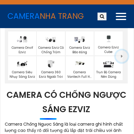
CAMERA
NHA TRANG
Camera Ezviz
Camera Onvif
Camera Ezviz Có
Camera Ezviz
Cube
Ezviz
Chống Trộm
Báo Động
Camera 360
Camera Siêu
Camera
Trọn Bộ Camera
Ezviz Ngoài Trời
Nhạy Sáng Ezviz
Vantech Full Hd
Nên Dùng
1080P
CAMERA CÓ CHỐNG NGƯỢC
SÁNG EZVIZ
Camera Chống Ngược Sáng là loại camera ghi hình chất
lượng cao thấy rõ đối tượng dù lắp đặt trái chiều với ánh