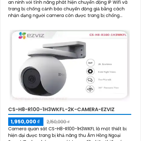
an ninh với tính năng phát hiện chuyển động IP Wifi và
trang bị chống cảnh báo chuyển động giả bằng cách
nhận dạng người camera còn được trang bị chống
ngược sáng DWDR công nghệ giám sát ban đêm Full
Color 20m camera có thiết kế nhỏ gọn xoay 360 độ và
có khe cắm thẻ nhớ Micro SD 512GB với khả năng thu
âm và phát âm thanh to rõ
CS-H8-R100-1H3WKFL-2K-CAMERA-EZVIZ
1,950,000 ₫
2,150,000 ₫
Camera quan sát CS-H8-R100-1H3WKFL là một thiết bị
hiện đại được trang bị khả năng thu Âm Hồng Ngoại