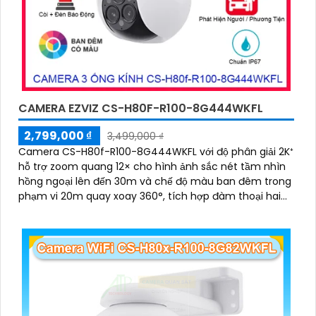
CAMERA EZVIZ CS-H80F-R100-8G444WKFL
2,799,000 ₫
3,499,000 ₫
Camera CS-H80f-R100-8G444WKFL với độ phân giải 2K⁺
hỗ trợ zoom quang 12× cho hình ảnh sắc nét tầm nhìn
hồng ngoại lên đến 30m và chế độ màu ban đêm trong
phạm vi 20m quay xoay 360°, tích hợp đàm thoại hai
chiều, còi báo động và đèn chớp, camera giúp nâng
cao an ninh hiệu quả. Đạt chuẩn IP67 có khả năng
chống bụi, nước, đảm bảo hoạt động ổn định trong mọi
điều kiện thời tiết