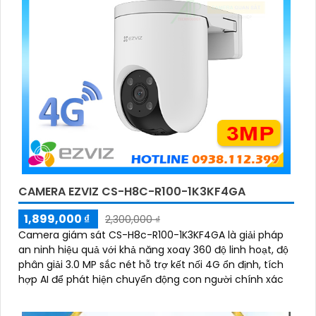
CAMERA EZVIZ CS-H8C-R100-1K3KF4GA
1,899,000 ₫
2,300,000 ₫
Camera giám sát CS-H8c-R100-1K3KF4GA là giải pháp
an ninh hiệu quả với khả năng xoay 360 độ linh hoạt, độ
phân giải 3.0 MP sắc nét hỗ trợ kết nối 4G ổn định, tích
hợp AI để phát hiện chuyển động con người chính xác