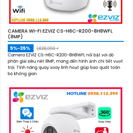
CAMERA WI-FI EZVIZ CS-H6C-R200-8H8WFL
(8MP)
5%-35%
1,828,000 ₫
Camera EZVIZ CS-H6C-R200-8H8WFL nổi bật với độ
phân giải siêu nét 8MP, mang đến hình ảnh chi tiết vượt
trội. Tính năng quay xoay linh hoạt giúp bao quát toàn
bộ không gian