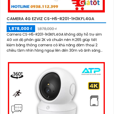
CAMERA 4G EZVIZ CS-H5-R201-1H3KFL4GA
1,878,000 ₫
1,878,000 ₫
Camera CS-H5-R201-1H3KFL4GA không dây hỗ trợ sim
4G với độ phân giải 2K và chuẩn nén H.265 giúp tiết
kiệm băng thông camera có khả năng đàm thoại 2
chiều tầm nhìn hồng ngoại lên đến 30m và ánh sáng
trắng 20m quan sát rõ ràng cả ngày lẫn đêm với chuẩn
IP67 camera còn tích hợp tính năng phát hiện thông
minh và cảnh báo bằng còi và đèn chớp phù hợp cho
công trình kho hàng, nhà xưởng công trình