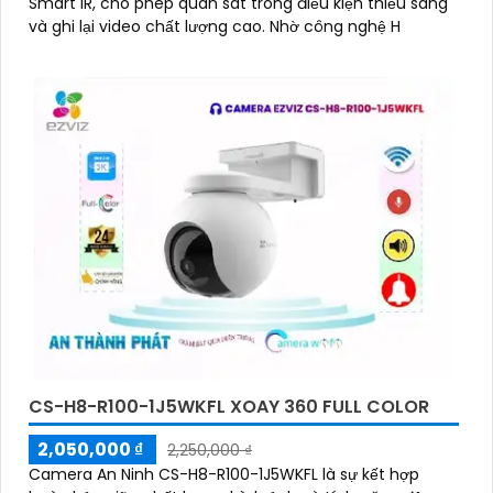
Smart IR, cho phép quan sát trong điều kiện thiếu sáng
và ghi lại video chất lượng cao. Nhờ công nghệ H
CS-H8-R100-1J5WKFL XOAY 360 FULL COLOR
2,050,000 ₫
2,250,000 ₫
Camera An Ninh CS-H8-R100-1J5WKFL là sự kết hợp