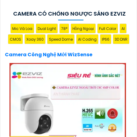
CAMERA CÓ CHỐNG NGƯỢC SÁNG EZVIZ
Mic Và Loa
Dual Light
78°
Hồng Ngoại
Full Color
AI
CMOS
Xoay 360
Speed Dome
AI Coding
IP66
3D DNR
'
Camera Công Nghệ Mới WizSense