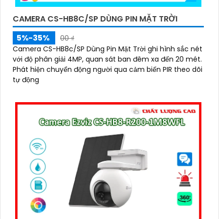
CAMERA CS-HB8C/SP DÙNG PIN MẶT TRỜI
5%-35%
00 ₫
Camera CS-HB8c/SP Dùng Pin Mặt Trời ghi hình sắc nét
với độ phân giải 4MP, quan sát ban đêm xa đến 20 mét.
Phát hiện chuyển động người qua cảm biến PIR theo dõi
tự động