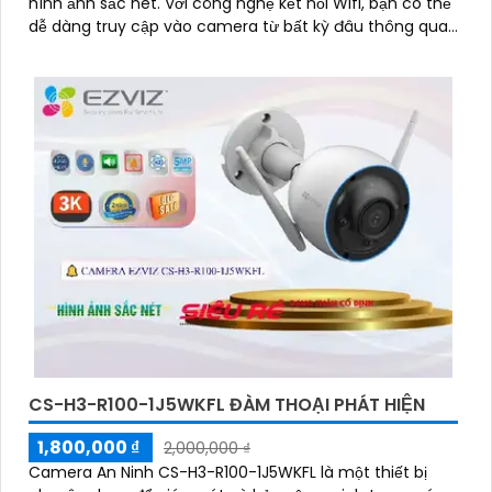
hình ảnh sắc nét. Với công nghệ kết nối Wifi, bạn có thể
dễ dàng truy cập vào camera từ bất kỳ đâu thông qua
điện thoại thông minh
CS-H3-R100-1J5WKFL ĐÀM THOẠI PHÁT HIỆN
1,800,000 ₫
2,000,000 ₫
Camera An Ninh CS-H3-R100-1J5WKFL là một thiết bị