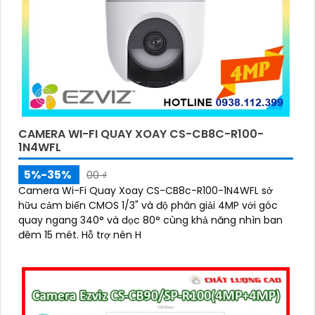
CAMERA WI-FI QUAY XOAY CS-CB8C-R100-
1N4WFL
5%-35%
00 ₫
Camera Wi-Fi Quay Xoay CS-CB8c-R100-1N4WFL sở
hữu cảm biến CMOS 1/3" và độ phân giải 4MP với góc
quay ngang 340° và dọc 80° cùng khả năng nhìn ban
đêm 15 mét. Hỗ trợ nén H