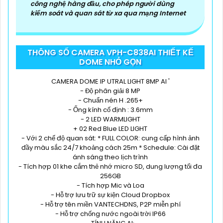
công nghệ hàng đầu, cho phép người dùng
kiểm soát và quan sát từ xa qua mạng Internet
THÔNG SỐ CAMERA VPH-C838AI THIẾT KẾ
DOME NHỎ GỌN
CAMERA DOME IP UTRAL LIGHT 8MP AI '
- Độ phân giải 8 MP
- Chuẩn nén H .265+
- Ống kính cố định : 3.6mm
- 2 LED WARMLIGHT
+ 02 Red Blue LED LIGHT
- Với 2 chế độ quan sát: * FULL COLOR: cung cấp hình ảnh
đầy màu sắc 24/7 khoảng cách 25m * Schedule: Cài đặt
ánh sáng theo lịch trình
- Tích hợp 01 khe cắm thẻ nhớ micro SD, dung lượng tối đa
256GB
- Tích hợp Mic và Loa
- Hỗ trợ lưu trữ sự kiện Cloud Dropbox
- Hỗ trợ tên miền VANTECHDNS, P2P miễn phí
- Hỗ trợ chống nước ngoài trời IP66