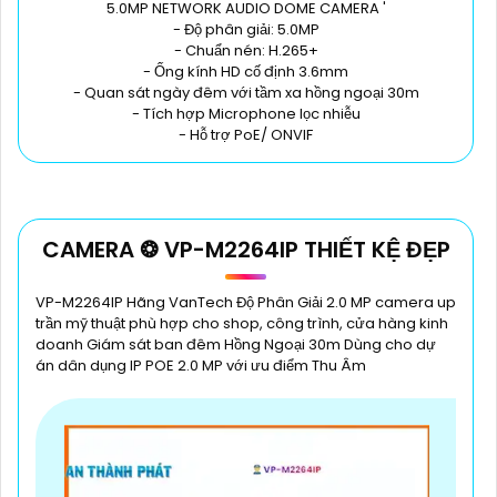
5.0MP NETWORK AUDIO DOME CAMERA '
- Độ phân giải: 5.0MP
- Chuẩn nén: H.265+
- Ống kính HD cố định 3.6mm
- Quan sát ngày đêm với tầm xa hồng ngoại 30m
- Tích hợp Microphone lọc nhiễu
- Hỗ trợ PoE/ ONVIF
CAMERA ❂ VP-M2264IP THIẾT KỆ ĐẸP
VP-M2264IP Hãng VanTech Độ Phân Giải 2.0 MP camera up
trần mỹ thuật phù hợp cho shop, công trình, cửa hàng kinh
doanh Giám sát ban đêm Hồng Ngoại 30m Dùng cho dự
án dân dụng IP POE 2.0 MP với ưu điểm Thu Âm