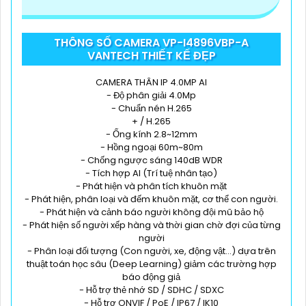
THÔNG SỐ CAMERA VP-I4896VBP-A
VANTECH THIẾT KẾ ĐẸP
CAMERA THÂN IP 4.0MP AI
- Độ phân giải 4.0Mp
- Chuẩn nén H.265
+ / H.265
- Ống kính 2.8~12mm
- Hồng ngoại 60m~80m
- Chống ngược sáng 140dB WDR
- Tích hợp AI (Trí tuệ nhân tạo)
- Phát hiện và phân tích khuôn mặt
- Phát hiện, phân loại và đếm khuôn mặt, cơ thể con người.
- Phát hiện và cảnh báo người không đội mũ bảo hộ
- Phát hiện số người xếp hàng và thời gian chờ đợi của từng
người
- Phân loại đối tượng (Con người, xe, động vật...) dựa trên
thuật toán học sâu (Deep Learning) giảm các trường hợp
báo động giả
- Hỗ trợ thẻ nhớ SD / SDHC / SDXC
- Hỗ trợ ONVIF / PoE / IP67 / IK10