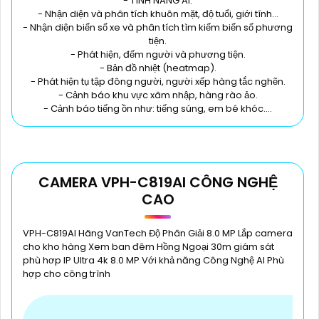
- TÍNH NĂNG AI:
- Nhận diện và phân tích khuôn mặt, độ tuổi, giới tính...
- Nhận diện biển số xe và phân tích tìm kiếm biển số phương
tiện.
- Phát hiện, đếm người và phương tiện.
- Bản đồ nhiệt (heatmap).
- Phát hiện tụ tập đông người, người xếp hàng tắc nghẽn.
- Cảnh báo khu vực xâm nhập, hàng rào ảo.
- Cảnh báo tiếng ồn như: tiếng súng, em bé khóc….
CAMERA VPH-C819AI CÔNG NGHỆ
CAO
VPH-C819AI Hãng VanTech Độ Phân Giải 8.0 MP Lắp camera
cho kho hàng Xem ban đêm Hồng Ngoại 30m giám sát
phù hơp IP Ultra 4k 8.0 MP Với khả năng Công Nghệ AI Phù
hợp cho công trình