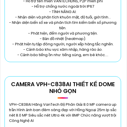
- Hỗ trợ tên miền VANTECHDNS, P2P miễn phí
- Hỗ trợ chống nước ngoài trời IP67
- TÍNH NĂNG AI:
- Nhận diện và phân tích khuôn mặt, độ tuổi, giới tính...
- Nhận diện biển số xe và phân tích tìm kiếm biển số phương
tiện.
- Phát hiện, đếm người và phương tiện.
- Bản đồ nhiệt (heatmap).
- Phát hiện tụ tập đông người, người xếp hàng tắc nghẽn.
- Cảnh báo khu vực xâm nhập, hàng rào ảo.
- Cảnh báo tiếng ồn như: tiếng súng, em bé khóc….
CAMERA VPH-C838AI THIẾT KẾ DOME
NHỎ GỌN
VPH-C838AI Hãng VanTech Độ Phân Giải 8.0 MP camera up
trần Hình ảnh ban đêm sáng đẹp với Hồng Ngoại 25m Ip sắc
nét 8.0 MP Siêu sắc nét Ultra 4k với 8MP Chức năng vượt trội
Công Nghệ AI