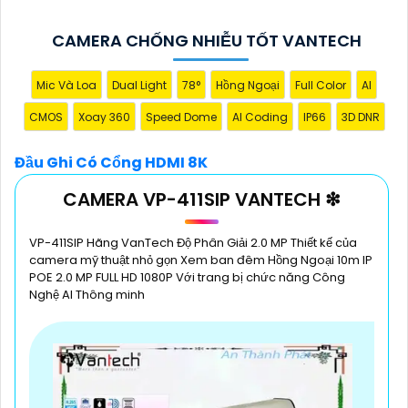
CAMERA CHỐNG NHIỄU TỐT VANTECH
Mic Và Loa
Dual Light
78°
Hồng Ngoại
Full Color
AI
Đầu Ghi Có Cổng HDMI 8K lưu trữ hình ảnh và video
chất lượng cao, đầu ghi này đem đến hình ảnh sắc
CMOS
Xoay 360
Speed Dome
AI Coding
IP66
3D DNR
nét, chi tiết và phân giải cao, giúp bạn theo dõi mọi
diễn biến một cách rõ ràng và chính xác. Bên cạnh
Đầu Ghi Có Cổng HDMI 8K
đó là khả năng lưu trữ hình ảnh chất lượng mang lại
CAMERA VP-411SIP VANTECH ❇
sự dễ dàng trong việc quản lý và giám sát an ninh.
VP-411SIP Hãng VanTech Độ Phân Giải 2.0 MP Thiết kế của
camera mỹ thuật nhỏ gọn Xem ban đêm Hồng Ngoại 10m IP
POE 2.0 MP FULL HD 1080P Với trang bị chức năng Công
Nghệ AI Thông minh