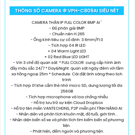
THÔNG SỐ CAMERA ✲ VPH-C809AI SIÊU NÉT
CAMERA THÂN IP FULL COLOR 8MP AI '
- Độ phân giải 8MP
- Chuẩn nén H.265
- Ống kính tiêu cự cố định: 3.6mm/F1.0
- Tích hợp 04 IR LED
+ 04 Warm Light LED
+ 02 Red Blue LED LIGHT
- Với 3 chế độ quan sát: * FULL COLOR: cung cấp hình ảnh
đầy màu sắc 24/7 * Day&Night: quan sát ngày đêm với tầm
xa hồng ngoại 25m * Schedule: Cài đặt ánh sáng theo lịch
trình
- Tích hợp 01 khe cắm thẻ nhớ micro SD, dung lượng tối đa
256GB
- Tích hợp microphone và loa chống nhiễu
- Hỗ trợ lưu trữ sự kiện Cloud Dropbox
- Hỗ trợ tên miền VANTECHDNS, P2P miễn phí TÍNH NĂNG AI:
- Nhận diện và phân tích khuôn mặt, độ tuổi, giới tính...
- Nhận diện biển số xe và phân tích tìm kiếm biển số phương
tiện.
- Phát hiện, đếm người và phương tiện.