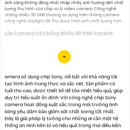
ánh sáng không đồng nhất nhập nháy ảnh hưởng đến chất
lượng thu hình của chip xử lý video camera Công nghê
chống nhiễu 3D DNR thường sử dụng trên những camera
công nghệ starlight đê thu được hình ảnh chât lượng hơn
Lắp Camera Có Chống Nhiễu 3D DNR Vanech:
(
2,600,000 ₫
)
Camera VP-411SIP VanTech ❇
(
30%
)
Camera VP-M5264IP Thiêt Kế Dome Nhỏ Gọn
(
30%
)
amera sử dụng chip Sony, nổi bật với khả năng tái
Camera ❂ VP-M2264IP Thiết Kệ Đẹp
tạo hình ảnh trung thực và sắc nét. Sản phẩm có
(
00 ₫
)
Camera VP-I4896VBP-A VanTech Thiết Kế Đẹp
tuổi thọ cao, được thiết kế để tỏa nhiệt hiệu quả, giúp
duy trì hiệu suất ổn định. Với công nghệ chip Sony
(
00 ₫
)
Camera VP-I2696BP-A Hồng Ngoại
camera hoạt động xuất sắc trong môi trường ánh
sáng yếu, đảm bảo giám sát chất lượng tốt nhất.
Camera Chống Nhiễu Tốt Vantech
Đây là giải pháp lý tưởng cho những ai cần một hệ
thống an ninh bền bỉ và hiệu quả trong mọi điều kiện.