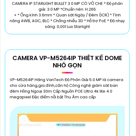
CAMERA IP STARLIGHT BULLET 3.0 MP CÓ VỎ CHE * Độ phân
giải: 3.0 MP *Chuẩn nén: H.265
+ * Ống kính 3.6mm * Quan sát Ngày / Đêm (ICR) * Tính
năng AWB, AGC, BLC * Chống nhiễu 3D * Hỗ trợ PoE * Độ nhạy
sáng: 0,001 Lux Starlight
CAMERA VP-M5264IP THIÊT KẾ DOME
NHỎ GỌN
VP-M5264IP Hãng VanTech Độ Phân Giải 5.0 MP là camera
cho cửa hàng,gia đình,căn hộ Công nghệ giám sát ban
đêm Hồng Ngoại 30m Cấp Nguồn POE Ultra 4k lite 4.0
megapixel Đặc điểm nỗi bật Thu Âm cao cấp