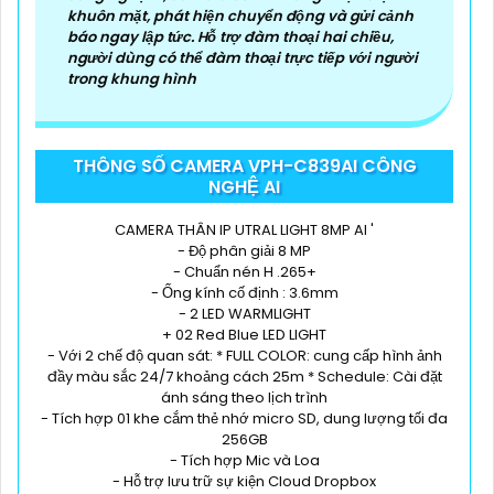
khuôn mặt, phát hiện chuyển động và gửi cảnh
báo ngay lập tức. Hỗ trợ đàm thoại hai chiều,
người dùng có thể đàm thoại trực tiếp với người
trong khung hình
THÔNG SỐ CAMERA VPH-C839AI CÔNG
NGHỆ AI
CAMERA THÂN IP UTRAL LIGHT 8MP AI '
- Độ phân giải 8 MP
- Chuẩn nén H .265+
- Ống kính cố định : 3.6mm
- 2 LED WARMLIGHT
+ 02 Red Blue LED LIGHT
- Với 2 chế độ quan sát: * FULL COLOR: cung cấp hình ảnh
đầy màu sắc 24/7 khoảng cách 25m * Schedule: Cài đặt
ánh sáng theo lịch trình
- Tích hợp 01 khe cắm thẻ nhớ micro SD, dung lượng tối đa
256GB
- Tích hợp Mic và Loa
- Hỗ trợ lưu trữ sự kiện Cloud Dropbox