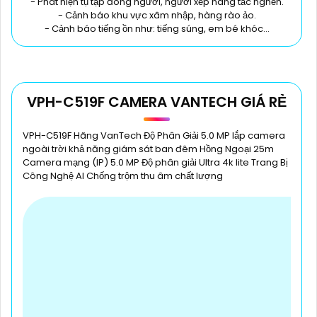
- Phát hiện tụ tập đông người, người xếp hàng tắc nghẽn.
- Cảnh báo khu vực xâm nhập, hàng rào ảo.
- Cảnh báo tiếng ồn như: tiếng súng, em bé khóc…
VPH-C519F CAMERA VANTECH GIÁ RẺ
VPH-C519F Hãng VanTech Độ Phân Giải 5.0 MP lắp camera
ngoài trời khả năng giám sát ban đêm Hồng Ngoại 25m
Camera mạng (IP) 5.0 MP Độ phân giải Ultra 4k lite Trang Bị
Công Nghệ AI Chống trộm thu âm chất lượng