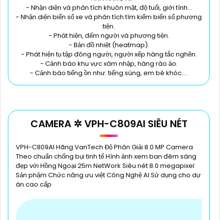
- Nhận diện và phân tích khuôn mặt, độ tuổi, giới tính...
- Nhận diện biển số xe và phân tích tìm kiếm biển số phương
tiện.
- Phát hiện, đếm người và phương tiện.
- Bản đồ nhiệt (heatmap).
- Phát hiện tụ tập đông người, người xếp hàng tắc nghẽn.
- Cảnh báo khu vực xâm nhập, hàng rào ảo.
- Cảnh báo tiếng ồn như: tiếng súng, em bé khóc….
CAMERA ✲ VPH-C809AI SIÊU NÉT
VPH-C809AI Hãng VanTech Độ Phân Giải 8.0 MP Camera
Theo chuẩn chống bụi tinh tế Hình ảnh xem ban đêm sáng
đẹp với Hồng Ngoại 25m NetWork Siêu nét 8.0 megapixel
Sản phậm Chức năng ưu việt Công Nghệ AI Sử dụng cho dự
án cao cấp