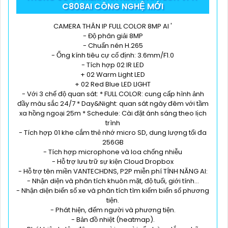
C808AI CÔNG NGHỆ MỚI
CAMERA THÂN IP FULL COLOR 8MP AI '
- Độ phân giải 8MP
- Chuẩn nén H.265
- Ống kính tiêu cự cố định: 3.6mm/F1.0
- Tích hợp 02 IR LED
+ 02 Warm Light LED
+ 02 Red Blue LED LIGHT
- Với 3 chế độ quan sát: * FULL COLOR: cung cấp hình ảnh
đầy màu sắc 24/7 * Day&Night: quan sát ngày đêm với tầm
xa hồng ngoại 25m * Schedule: Cài đặt ánh sáng theo lịch
trình
- Tích hợp 01 khe cắm thẻ nhớ micro SD, dung lượng tối đa
256GB
- Tích hợp microphone và loa chống nhiễu
- Hỗ trợ lưu trữ sự kiện Cloud Dropbox
- Hỗ trợ tên miền VANTECHDNS, P2P miễn phí TÍNH NĂNG AI:
- Nhận diện và phân tích khuôn mặt, độ tuổi, giới tính...
- Nhận diện biển số xe và phân tích tìm kiếm biển số phương
tiện.
- Phát hiện, đếm người và phương tiện.
- Bản đồ nhiệt (heatmap).