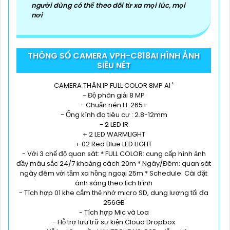
người dùng có thể theo dõi từ xa mọi lúc, mọi
nơi
THÔNG SỐ CAMERA VPH-C818AI HÌNH ẢNH
SIÊU NÉT
CAMERA THÂN IP FULL COLOR 8MP AI '
- Độ phân giải 8 MP
- Chuẩn nén H .265+
- Ống kính đa tiêu cự : 2.8-12mm
- 2 LED IR
+ 2 LED WARMLIGHT
+ 02 Red Blue LED LIGHT
- Với 3 chế độ quan sát: * FULL COLOR: cung cấp hình ảnh
đầy màu sắc 24/7 khoảng cách 20m * Ngày/Đêm: quan sát
ngày đêm với tầm xa hồng ngoại 25m * Schedule: Cài đặt
ánh sáng theo lịch trình
- Tích hợp 01 khe cắm thẻ nhớ micro SD, dung lượng tối đa
256GB
- Tích hợp Mic và Loa
- Hỗ trợ lưu trữ sự kiện Cloud Dropbox