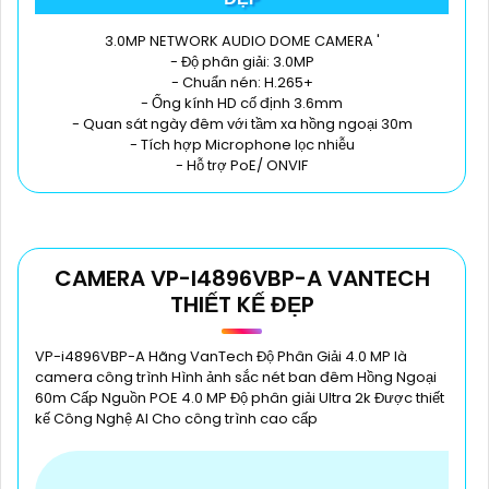
3.0MP NETWORK AUDIO DOME CAMERA '
- Độ phân giải: 3.0MP
- Chuẩn nén: H.265+
- Ống kính HD cố định 3.6mm
- Quan sát ngày đêm với tầm xa hồng ngoại 30m
- Tích hợp Microphone lọc nhiễu
- Hỗ trợ PoE/ ONVIF
CAMERA VP-I4896VBP-A VANTECH
THIẾT KẾ ĐẸP
VP-i4896VBP-A Hãng VanTech Độ Phân Giải 4.0 MP là
camera công trình Hình ảnh sắc nét ban đêm Hồng Ngoại
60m Cấp Nguồn POE 4.0 MP Độ phân giải Ultra 2k Được thiết
kế Công Nghệ AI Cho công trình cao cấp