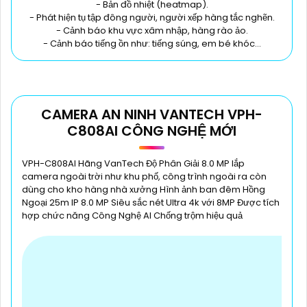
- Bản đồ nhiệt (heatmap).
- Phát hiện tụ tập đông người, người xếp hàng tắc nghẽn.
- Cảnh báo khu vực xâm nhập, hàng rào ảo.
- Cảnh báo tiếng ồn như: tiếng súng, em bé khóc…
CAMERA AN NINH VANTECH VPH-
C808AI CÔNG NGHỆ MỚI
VPH-C808AI Hãng VanTech Độ Phân Giải 8.0 MP lắp
camera ngoài trời như khu phố, công trình ngoài ra còn
dùng cho kho hàng nhà xưởng Hình ảnh ban đêm Hồng
Ngoại 25m IP 8.0 MP Siêu sắc nét Ultra 4k với 8MP Được tích
hợp chức năng Công Nghệ AI Chống trộm hiệu quả