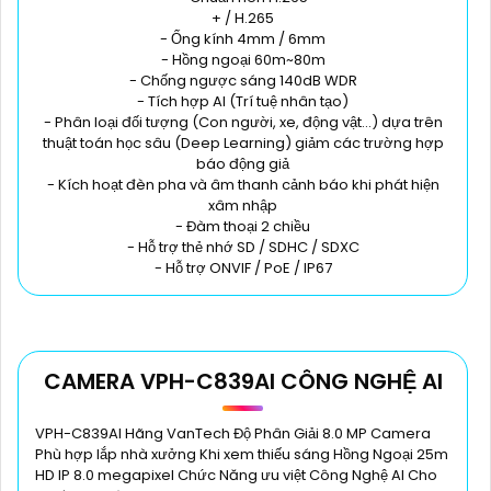
+ / H.265
- Ống kính 4mm / 6mm
- Hồng ngoại 60m~80m
- Chống ngược sáng 140dB WDR
- Tích hợp AI (Trí tuệ nhân tạo)
- Phân loại đối tượng (Con người, xe, động vật...) dựa trên
thuật toán học sâu (Deep Learning) giảm các trường hợp
báo động giả
- Kích hoạt đèn pha và âm thanh cảnh báo khi phát hiện
xâm nhập
- Đàm thoại 2 chiều
- Hỗ trợ thẻ nhớ SD / SDHC / SDXC
- Hỗ trợ ONVIF / PoE / IP67
CAMERA VPH-C839AI CÔNG NGHỆ AI
VPH-C839AI Hãng VanTech Độ Phân Giải 8.0 MP Camera
Phù hợp lắp nhà xưởng Khi xem thiếu sáng Hồng Ngoại 25m
HD IP 8.0 megapixel Chức Năng ưu việt Công Nghệ AI Cho