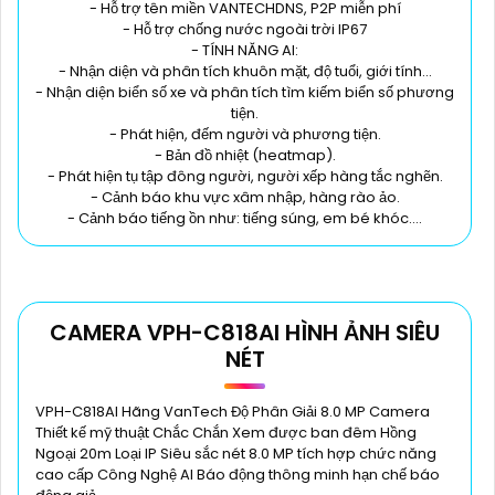
- Hỗ trợ tên miền VANTECHDNS, P2P miễn phí
- Hỗ trợ chống nước ngoài trời IP67
- TÍNH NĂNG AI:
- Nhận diện và phân tích khuôn mặt, độ tuổi, giới tính...
- Nhận diện biển số xe và phân tích tìm kiếm biển số phương
tiện.
- Phát hiện, đếm người và phương tiện.
- Bản đồ nhiệt (heatmap).
- Phát hiện tụ tập đông người, người xếp hàng tắc nghẽn.
- Cảnh báo khu vực xâm nhập, hàng rào ảo.
- Cảnh báo tiếng ồn như: tiếng súng, em bé khóc….
CAMERA VPH-C818AI HÌNH ẢNH SIÊU
NÉT
VPH-C818AI Hãng VanTech Độ Phân Giải 8.0 MP Camera
Thiết kế mỹ thuật Chắc Chắn Xem được ban đêm Hồng
Ngoại 20m Loại IP Siêu sắc nét 8.0 MP tích hợp chức năng
cao cấp Công Nghệ AI Báo động thông minh hạn chế báo