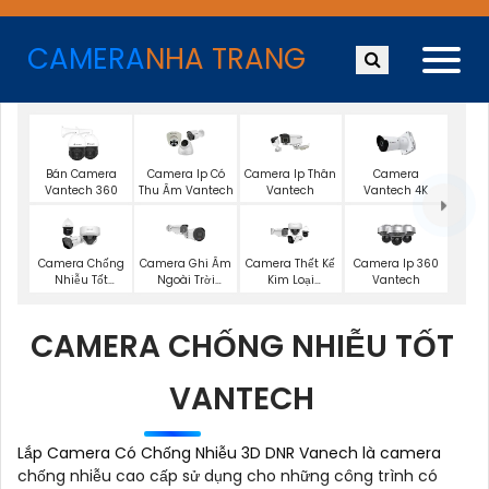
CAMERA
NHA TRANG
Bán Camera
Camera Ip Có
Camera Ip Thân
Camera
Vantech 360
Thu Âm Vantech
Vantech
Vantech 4K
Camera Chống
Camera Ghi Âm
Camera Thết Kế
Camera Ip 360
Nhiễu Tốt
Ngoài Trời
Kim Loại
Vantech
Vantech
Vantech
Vantech
CAMERA CHỐNG NHIỄU TỐT
VANTECH
Lắp Camera Có Chống Nhiễu 3D DNR Vanech là camera
chống nhiễu cao cấp sử dụng cho những công trình có