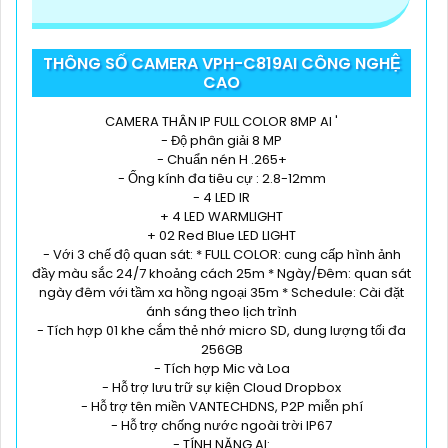
THÔNG SỐ CAMERA VPH-C819AI CÔNG NGHỆ
CAO
CAMERA THÂN IP FULL COLOR 8MP AI '
- Độ phân giải 8 MP
- Chuẩn nén H .265+
- Ống kính đa tiêu cự : 2.8-12mm
- 4 LED IR
+ 4 LED WARMLIGHT
+ 02 Red Blue LED LIGHT
- Với 3 chế độ quan sát: * FULL COLOR: cung cấp hình ảnh
đầy màu sắc 24/7 khoảng cách 25m * Ngày/Đêm: quan sát
ngày đêm với tầm xa hồng ngoại 35m * Schedule: Cài đặt
ánh sáng theo lịch trình
- Tích hợp 01 khe cắm thẻ nhớ micro SD, dung lượng tối đa
256GB
- Tích hợp Mic và Loa
- Hỗ trợ lưu trữ sự kiện Cloud Dropbox
- Hỗ trợ tên miền VANTECHDNS, P2P miễn phí
- Hỗ trợ chống nước ngoài trời IP67
- TÍNH NĂNG AI: