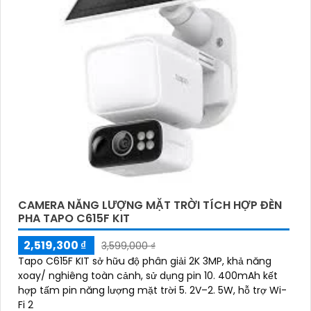
CAMERA NĂNG LƯỢNG MẶT TRỜI TÍCH HỢP ĐÈN
PHA TAPO C615F KIT
2,519,300 ₫
3,599,000 ₫
Tapo C615F KIT sở hữu độ phân giải 2K 3MP, khả năng
xoay/ nghiêng toàn cảnh, sử dụng pin 10. 400mAh kết
hợp tấm pin năng lượng mặt trời 5. 2V–2. 5W, hỗ trợ Wi-
Fi 2