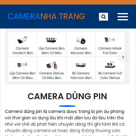
CAMERA
NHA TRANG
Camera
Lắp Camera Ban
Camera
Camera Hilook
Vantech Ban
Đêm Có Màu
Kbvision Ban
Full Color
Đêm Có Màu
Đêm Có Màu
Lắp Camera Ban
Bộ Camera
Bộ Camera Full
Camera Dahua
Đêm Có Màu
Hikvision Ban
Color Dahua
Có Màu Ban
UNV
Đêm Có Màu
Đêm
CAMERA DÙNG PIN
Camera dùng pin là camera được trang bị pin dự phòng
với thời gian sử dụng lâu khi mất điện lưu dữ liệu trên thẻ
nhớ với chế độ phát hiện chuyển động thì ghi hình khi có
chuyển động camera sẽ hoặc động thông thường còn