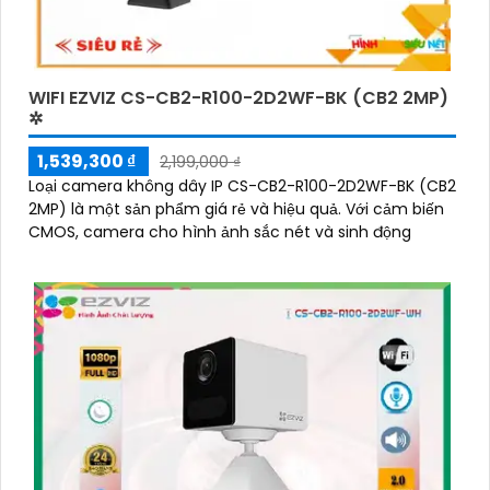
WIFI EZVIZ CS-CB2-R100-2D2WF-BK (CB2 2MP)
✲
1,539,300 ₫
2,199,000 ₫
Loại camera không dây IP CS-CB2-R100-2D2WF-BK (CB2
2MP) là một sản phẩm giá rẻ và hiệu quả. Với cảm biến
CMOS, camera cho hình ảnh sắc nét và sinh động