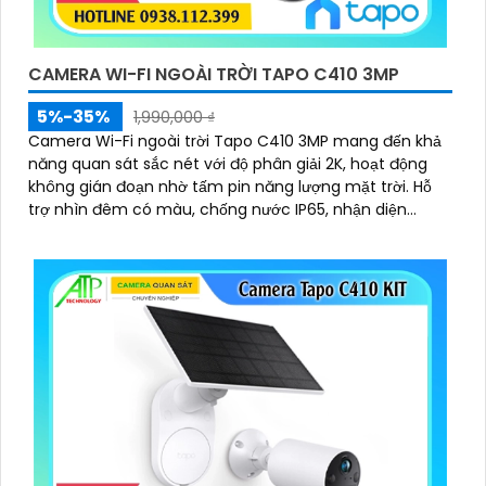
CAMERA WI-FI NGOÀI TRỜI TAPO C410 3MP
5%-35%
1,990,000 ₫
Camera Wi-Fi ngoài trời Tapo C410 3MP mang đến khả
năng quan sát sắc nét với độ phân giải 2K, hoạt động
không gián đoạn nhờ tấm pin năng lượng mặt trời. Hỗ
trợ nhìn đêm có màu, chống nước IP65, nhận diện
người chính xác và cảnh báo thông minh qua điện
thoại, giúp bạn yên tâm giám sát mọi lúc