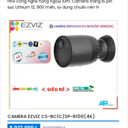
nhờ công nghệ hồng ngoại 10m. Camera trang bị pin
sạc Lithium 12. 900 mAh, sử dụng chuẩn nén H
CAMERA EZVIZ CS-BC1C/SP-R100(4K)
5,022,000 ₫
5,022,000 ₫