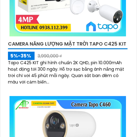
CAMERA NĂNG LƯỢNG MẶT TRỜI TAPO C425 KIT
5%-35%
3,990,000 ₫
Tapo C425 KIT ghi hình chuẩn 2K QHD, pin 10.000mAh
hoạt động tới 300 ngày. Hỗ trợ sạc bằng ánh nắng mặt
trời chỉ với 45 phút mỗi ngày. Quan sát ban đêm có
màu với cảm biến...