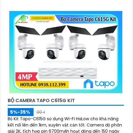
BỘ CAMERA TAPO C615G KIT
5%-35%
00 ₫
Bộ Kit Tapo-C615G sử dụng Wi-Fi HaLow cho khả năng
kết nối lên đến 1km, xuyên vật cản tốt. Camera độ phân
giải 2K, tích hợp pin 6700mAh hoạt động đến 150 ngày