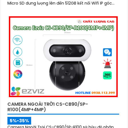
Micro SD dung lượng lên đến 512GB kết nối Wifi IP góc
quay rộng với ống kính 3
CAMERA NGOÀI TRỜI CS-CB90/SP-
R100(4MP+4MP)
5%-35%
Camera Ngoài Trời CS-CB90/SP-R100 sở hữu độ phân