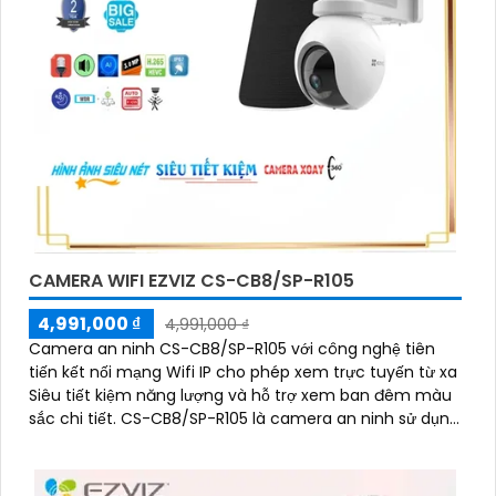
CAMERA WIFI EZVIZ CS-CB8/SP-R105
4,991,000 ₫
4,991,000 ₫
Camera an ninh CS-CB8/SP-R105 với công nghệ tiên
tiến kết nối mạng Wifi IP cho phép xem trực tuyến từ xa
Siêu tiết kiệm năng lượng và hỗ trợ xem ban đêm màu
sắc chi tiết. CS-CB8/SP-R105 là camera an ninh sử dụng
mạng điện thoại xem từ xa qua Wifi IP