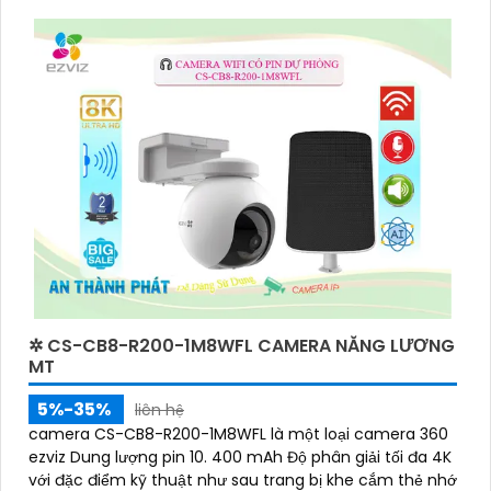
✲ CS-CB8-R200-1M8WFL CAMERA NĂNG LƯƠNG
MT
5%-35%
liên hệ
camera CS-CB8-R200-1M8WFL là một loại camera 360
ezviz Dung lượng pin 10. 400 mAh Độ phân giải tối đa 4K
với đặc điểm kỹ thuật như sau trang bị khe cắm thẻ nhớ