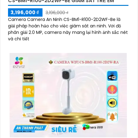
CS-BM1-R100-2D2WF-BE GIÁM SÁT TRẺ EM
3,196,000 ₫
3,196,000 ₫
Camera Camera An Ninh CS-BM1-R100-2D2WF-Be là
giải pháp hoàn hảo cho việc giám sát an ninh. Với độ
phân giải 2.0 MP, camera này mang lại hình ảnh sắc nét
và chi tiết