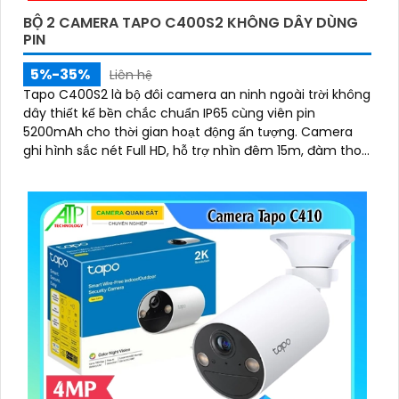
BỘ 2 CAMERA TAPO C400S2 KHÔNG DÂY DÙNG
PIN
5%-35%
Liên hệ
Tapo C400S2 là bộ đôi camera an ninh ngoài trời không
dây thiết kế bền chắc chuẩn IP65 cùng viên pin
5200mAh cho thời gian hoạt động ấn tượng. Camera
ghi hình sắc nét Full HD, hỗ trợ nhìn đêm 15m, đàm thoại
hai chiều và lưu trữ linh hoạt với khe thẻ nhớ 512GB