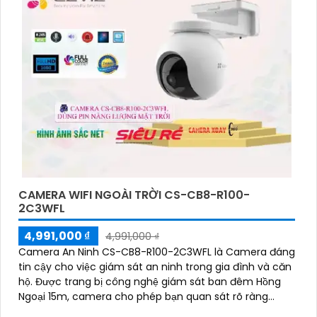
CAMERA WIFI NGOÀI TRỜI CS-CB8-R100-
2C3WFL
4,991,000 ₫
4,991,000 ₫
Camera An Ninh CS-CB8-R100-2C3WFL là Camera đáng
tin cậy cho việc giám sát an ninh trong gia đình và căn
hộ. Được trang bị công nghệ giám sát ban đêm Hồng
Ngoại 15m, camera cho phép bạn quan sát rõ ràng
ngay cả trong môi trường tối