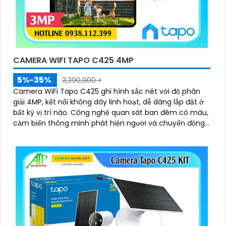
CAMERA WIFI TAPO C425 4MP
5%-35%
3,390,000 ₫
Camera WiFi Tapo C425 ghi hình sắc nét với độ phân
giải 4MP, kết nối không dây linh hoạt, dễ dàng lắp đặt ở
bất kỳ vị trí nào. Công nghệ quan sát ban đêm có màu,
cảm biến thông minh phát hiện người và chuyển động
chính xác, lưu trữ linh hoạt trên thẻ nhớ hoặc đám mây,
chống nước hiệu quả