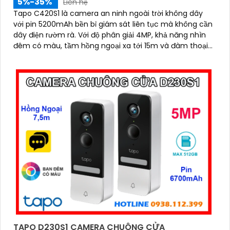
5%-35%
Liên hệ
được tư vấn và hỗ trợ chọn lựa lắp đặt camera PTZ
Tapo C420S1 là camera an ninh ngoài trời không dây
phù hợp nhất!
với pin 5200mAh bền bỉ giám sát liên tục mà không cần
dây điện rườm rà. Với độ phân giải 4MP, khả năng nhìn
đêm có màu, tầm hồng ngoại xa tới 15m và đàm thoại
hai chiều, camera mang đến trải nghiệm quan sát rõ
nét
'
TAPO D230S1 CAMERA CHUÔNG CỬA