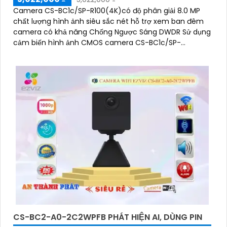
Camera CS-BC1c/SP-R100(4K)có độ phân giải 8.0 MP
chất lượng hình ảnh siêu sắc nét hỗ trợ xem ban đêm
camera có khả năng Chống Ngược Sáng DWDR Sử dụng
cảm biến hình ảnh CMOS camera CS-BC1c/SP-
R100(4K) là một loại camera giá rẻ với khả năng lưu trữ
dữ liệu lên đến 512GB thông qua khe thẻ nhớ
CS-BC2-A0-2C2WPFB PHÁT HIỆN AI, DÙNG PIN