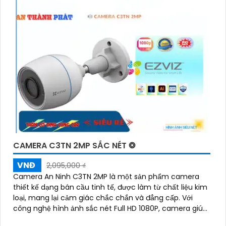
'
CAMERA C3TN 2MP SẮC NÉT ❂
VNĐ
2,095,000 ₫
Camera An Ninh C3TN 2MP là một sản phẩm camera
thiết kế dạng bán cầu tinh tế, được làm từ chất liệu kim
loại, mang lại cảm giác chắc chắn và đẳng cấp. Với
công nghệ hình ảnh sắc nét Full HD 1080P, camera giúp
quan sát rõ ràng và chi tiết