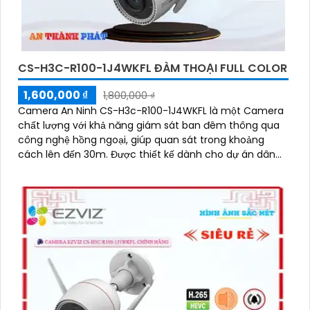
CS-H3C-R100-1J4WKFL ĐÀM THOẠI FULL COLOR
1,600,000 ₫
1,800,000 ₫
Camera An Ninh CS-H3c-R100-1J4WKFL là một Camera
chất lượng với khả năng giám sát ban đêm thông qua
công nghệ hồng ngoại, giúp quan sát trong khoảng
cách lên đến 30m. Được thiết kế dành cho dự án dân
dụng, camera có độ phân giải màu sắt trong sáng 4