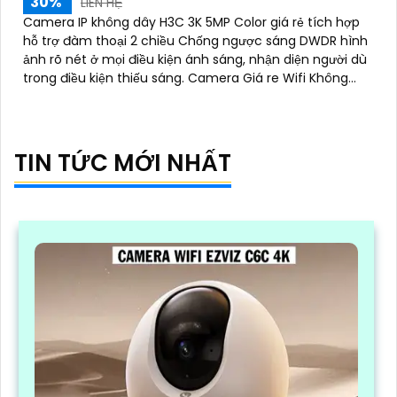
30%
LIÊN HỆ
Camera IP không dây H3C 3K 5MP Color giá rẻ tích hợp
hỗ trợ đàm thoại 2 chiều Chống ngược sáng DWDR hình
ảnh rõ nét ở mọi điều kiện ánh sáng, nhận diện người dù
trong điều kiện thiếu sáng. Camera Giá re Wifi Không
Dây H3C 3K 5MP Color siêu sáng, đẹp
TIN TỨC MỚI NHẤT