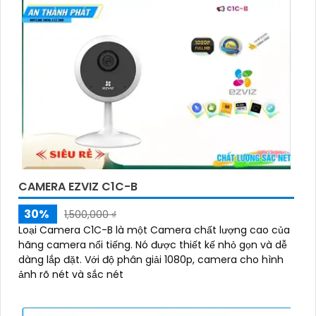
xa để phủ sóng diện tích lớn.
》《
4:
Chọn camera chống nước nếu cần: Nếu bạn
cần camera sử dụng ngoài trời, chọn loại chống
nước để chắc chắn hơn hoạt động ổn định.
👩‍🌾
5:
Xem xét tính năng kết nối và lưu trữ: Chọn
camera kim loại có tính năng kết nối mạng, lưu trữ
dữ liệu để dễ dàng xem qua điện thoại, máy tính.
6:
Xem xét giá cả: Xác định ngân sách của bạn để
chọn camera kim loại phù hợp với túi tiền.
Hy vọng những gợi ý trên sẽ giúp bạn chọn lựa được
một chiếc camera kim loại hoàn hảo.
CAMERA EZVIZ C1C-B
30%
1,500,000 ₫
Loại Camera C1C-B là một Camera chất lượng cao của
hãng camera nổi tiếng. Nó được thiết kế nhỏ gọn và dễ
dàng lắp đặt. Với độ phân giải 1080p, camera cho hình
ảnh rõ nét và sắc nét