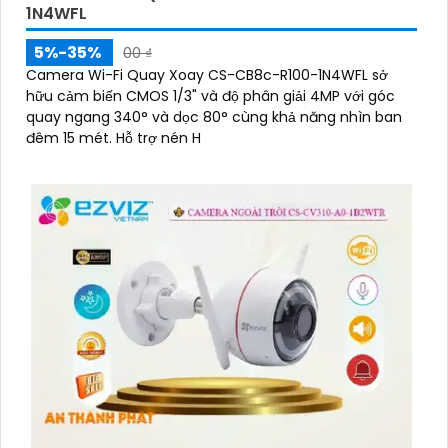
1N4WFL
5%-35%
00 ₫
Camera Wi-Fi Quay Xoay CS-CB8c-R100-1N4WFL sở
hữu cảm biến CMOS 1/3" và độ phân giải 4MP với góc
quay ngang 340° và dọc 80° cùng khả năng nhìn ban
đêm 15 mét. Hỗ trợ nén H