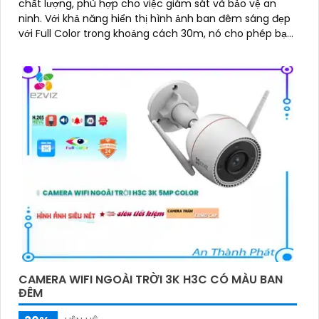
chất lượng, phù hợp cho việc giám sát và bảo vệ an
ninh. Với khả năng hiển thị hình ảnh ban đêm sáng đẹp
với Full Color trong khoảng cách 30m, nó cho phép bạn
quan sát rõ ràng ngay cả khi trời tối
CAMERA WIFI NGOÀI TRỜI 3K H3C CÓ MÀU BAN
ĐÊM