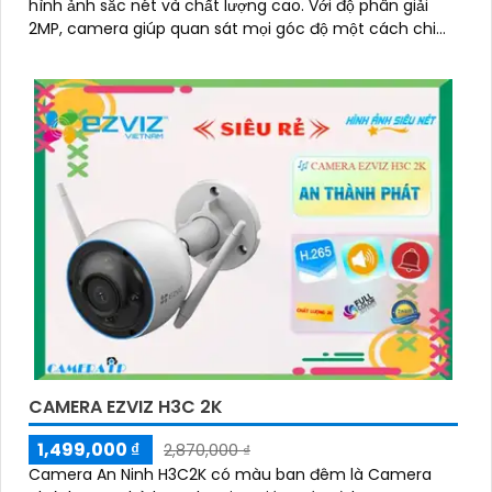
hình ảnh sắc nét và chất lượng cao. Với độ phân giải
2MP, camera giúp quan sát mọi góc độ một cách chi
tiết và rõ ràng
CAMERA EZVIZ H3C 2K
1,499,000 ₫
2,870,000 ₫
Camera An Ninh H3C2K có màu ban đêm là Camera