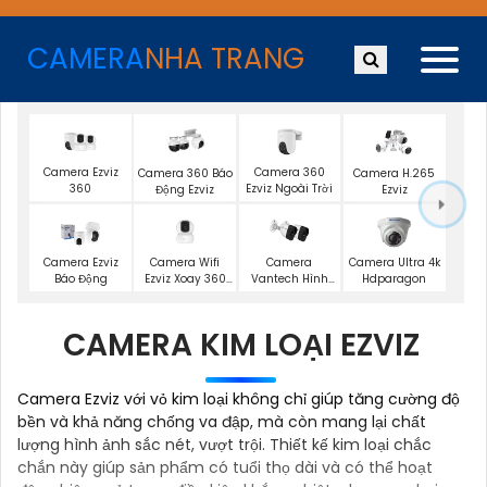
CAMERA
NHA TRANG
Camera Ezviz
Camera 360
Camera 360 Báo
Camera H.265
360
Ezviz Ngoài Trời
Động Ezviz
Ezviz
Camera Wifi
Camera Ezviz
Camera
Camera Ultra 4k
Ezviz Xoay 360
Báo Động
Vantech Hình
Hdparagon
Độ
Ảnh 1080P
CAMERA KIM LOẠI EZVIZ
Camera Ezviz với vỏ kim loại không chỉ giúp tăng cường độ
bền và khả năng chống va đập, mà còn mang lại chất
lượng hình ảnh sắc nét, vượt trội. Thiết kế kim loại chắc
chắn này giúp sản phẩm có tuổi thọ dài và có thể hoạt