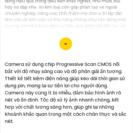
động hiệu quả trong điều kiện khắc nghiệt, như mưa, bụi,
hay va đập nhẹ. Vỏ kim loại còn góp phần tạo vẻ ngoài
chuyên nghiệp, nâng cao tính thẩm mỹ cho vị trí lắp đặt.
Nhờ vào độ bền cao và khả năng chống chịu tác động môi
trường, camera Ezviz đem lại hiệu quả giám sát liên tục và
ổn định trong thời gian dài.
Đương quân hàng camera kim loại, em có một số
Camera sử dụng chip Progressive Scan CMOS nổi
gợi ý dành cho bạn để chọn lựa một chiếc camera
bật với độ nhạy sáng cao và độ phân giải ấn tượng.
kim loại hoàn hảo:
Thiết kế tiết kiệm điện năng giúp kéo dài thời gian sử
👍
1:
Xác định nhu cầu sử dụng: Bạn cần xác định
dụng pin, mang lại sự tiện lợi cho người dùng.
mục đích sử dụng camera (giám sát nhà ở, văn
Camera này cũng ít bị nhiễu, đảm bảo hình ảnh rõ
phòng, cửa hàng, hay bất động sản).
nét và ổn định. Tốc độ xử lý ảnh nhanh chóng, kết
🎥
2:
Xem xét độ phân giải: Chọn camera kim loại có
hợp với chất lượng sáng hơn, giúp ghi lại những
độ phân giải cao để có hình ảnh rõ nét, chất lượng.
khoảnh khắc quan trọng một cách chân thực và sắc
❂
3:
Xem xét góc quay, khoảng cách quan sát: Chọn
nét.
camera có góc quay rộng và khoảng cách quan sát