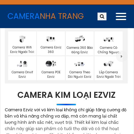
CAMERA
NHA TRANG
Camera Wifi
Camera Ezviz
Camera 360 Báo
Camera Có
Ezviz Ngoài Trời
360
Động Ezviz
Chống Ngược
Sáng Ezviz
Lắp Camera
Camera Onvif
Camera POE
Camera Theo
Ezviz Ngoài Trời
Ezviz
Ezviz
Dỏi Người Ezviz
CAMERA KIM LOẠI EZVIZ
Camera Ezviz với vỏ kim loại không chỉ giúp tăng cường độ
bền và khả năng chống va đập, mà còn mang lại chất
lượng hình ảnh sắc nét, vượt trội. Thiết kế kim loại chắc
chắn này giúp sản phẩm có tuổi thọ dài và có thể hoạt