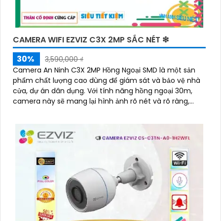
CAMERA WIFI EZVIZ C3X 2MP SẮC NÉT ❇
30%
3,590,000 ₫
Camera An Ninh C3X 2MP Hồng Ngoại SMD là một sản
phẩm chất lượng cao dùng để giám sát và bảo vệ nhà
cửa, dự án dân dụng. Với tính năng hồng ngoại 30m,
camera này sẽ mang lại hình ảnh rõ nét và rõ ràng,
ngay cả trong điều kiện ánh sáng yếu