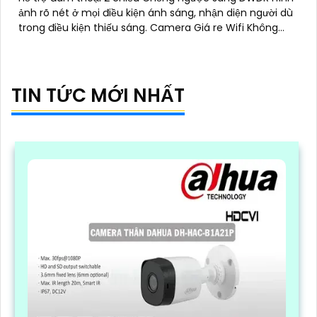
ảnh rõ nét ở mọi điều kiện ánh sáng, nhận diện người dù
trong điều kiện thiếu sáng. Camera Giá re Wifi Không
Dây H3C 3K 5MP Color siêu sáng, đẹp
TIN TỨC MỚI NHẤT