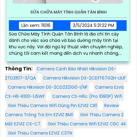
SỬA CHỮA MÁY TÍNH QUẬN TÂN BÌNH
Lần xem: 11016
3/5/2024 5:31:22 PM
Sửa Chữa Máy Tính Quận Tân Bình là địa chỉ tin cậy
dành cho việc sửa chữa và bảo dưỡng máy tính tại
khu vực này. Với đội ngũ kỹ thuật viên chuyên nghiệp,
chúng tôi cam kết mang đến dịch vụ nhanh chóng,
chất lượng và uy tín
Thông Tin:
Camera Cảnh Báo Nhiệt Hikvision DS-
2TD2617-3/QA
Camera Hikvision DS-2CD1T67G2H-LIUF
Camera Hikvision DS-2CD2321G0-I/NF
Camera Ezviz
CS-H6-R100-1J5WF
Camera CS-H6c (Pro 1080P) Wifi
Giới Thiệu Camera Wifi Dùng Pin EZVIZ CB1
Review
Camera Trông Trẻ Em EZVIZ BM1
Giới Thiệu Camera 2
Mắt EZVIZ CS-C7
Giới Thiệu Camera Wifi EZVIZ C6C 4K
Giới Thiệu Camera EZVIZ C3TN