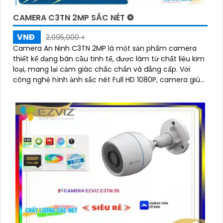
CAMERA C3TN 2MP SẮC NÉT ❂
'
VNĐ
2,095,000 ₫
Camera An Ninh C3TN 2MP là một sản phẩm camera
thiết kế dạng bán cầu tinh tế, được làm từ chất liệu kim
loại, mang lại cảm giác chắc chắn và đẳng cấp. Với
công nghệ hình ảnh sắc nét Full HD 1080P, camera giúp
quan sát rõ ràng và chi tiết