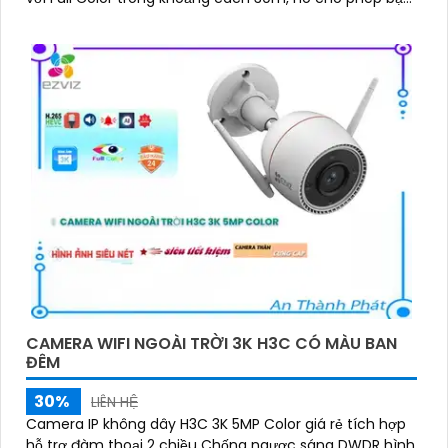
quan sát rõ ràng ngay cả khi trời tối
CAMERA WIFI NGOÀI TRỜI 3K H3C CÓ MÀU BAN
ĐÊM
30%
LIÊN HỆ
Camera IP không dây H3C 3K 5MP Color giá rẻ tích hợp
hỗ trợ đàm thoại 2 chiều Chống ngược sáng DWDR hình