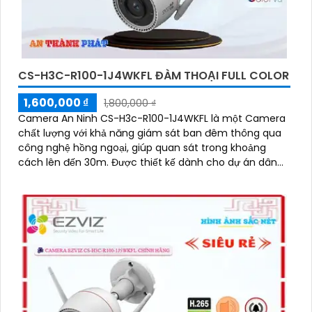
CS-H3C-R100-1J4WKFL ĐÀM THOẠI FULL COLOR
1,600,000 ₫
1,800,000 ₫
Camera An Ninh CS-H3c-R100-1J4WKFL là một Camera
chất lượng với khả năng giám sát ban đêm thông qua
công nghệ hồng ngoại, giúp quan sát trong khoảng
cách lên đến 30m. Được thiết kế dành cho dự án dân
dụng, camera có độ phân giải màu sắt trong sáng 4