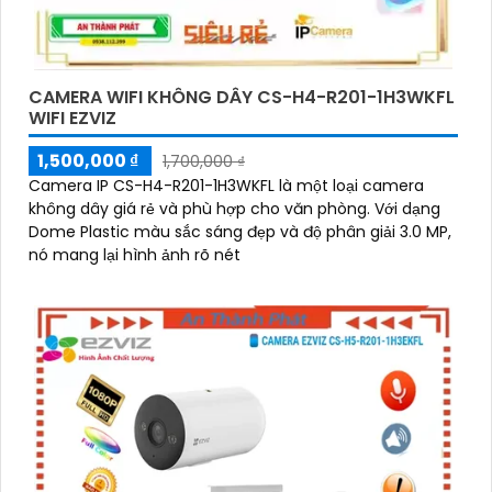
CAMERA WIFI KHÔNG DÂY CS-H4-R201-1H3WKFL
WIFI EZVIZ
1,500,000 ₫
1,700,000 ₫
Camera IP CS-H4-R201-1H3WKFL là một loại camera
không dây giá rẻ và phù hợp cho văn phòng. Với dạng
Dome Plastic màu sắc sáng đẹp và độ phân giải 3.0 MP,
nó mang lại hình ảnh rõ nét