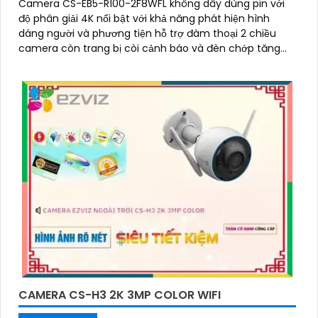
Camera CS-EB5-R100-2F8WFL không dây dùng pin với
độ phân giải 4K nổi bật với khả năng phát hiện hình
dáng người và phương tiện hỗ trợ đàm thoại 2 chiều
camera còn trang bị còi cảnh báo và đèn chớp tăng
cường an ninh khi phát hiện sự xâm nhập camera tích
hợp tấm pin năng lượng mặt trời và pin sạc đạt chuẩn
IP65 chống nước và bụi giúp hoạt động bền bỉ trong mọi
điều kiện thời tiết.
CAMERA CS-H3 2K 3MP COLOR WIFI