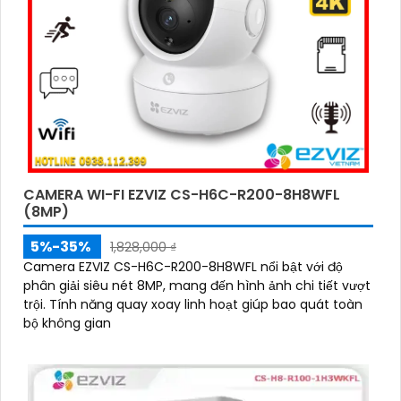
CAMERA WI-FI EZVIZ CS-H6C-R200-8H8WFL
(8MP)
5%-35%
1,828,000 ₫
Camera EZVIZ CS-H6C-R200-8H8WFL nổi bật với độ
phân giải siêu nét 8MP, mang đến hình ảnh chi tiết vượt
trội. Tính năng quay xoay linh hoạt giúp bao quát toàn
bộ không gian