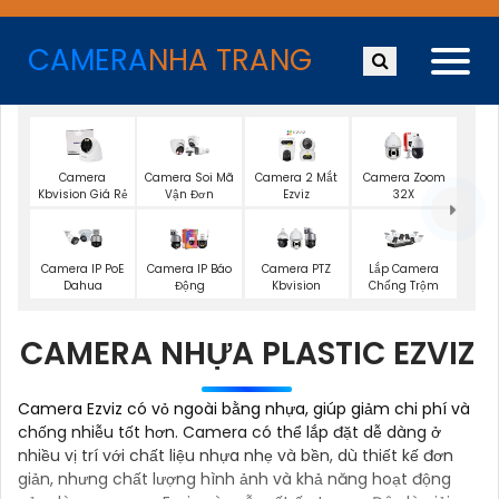
CAMERA
NHA TRANG
Camera
Camera Soi Mã
Camera 2 Mắt
Camera Zoom
Kbvision Giá Rẻ
Vận Đơn
Ezviz
32X
Camera IP PoE
Camera IP Báo
Camera PTZ
Lắp Camera
Dahua
Động
Kbvision
Chống Trộm
CAMERA NHỰA PLASTIC EZVIZ
Camera Ezviz có vỏ ngoài bằng nhựa, giúp giảm chi phí và
chống nhiễu tốt hơn. Camera có thể lắp đặt dễ dàng ở
nhiều vị trí với chất liệu nhựa nhẹ và bền, dù thiết kế đơn
giản, nhưng chất lượng hình ảnh và khả năng hoạt động