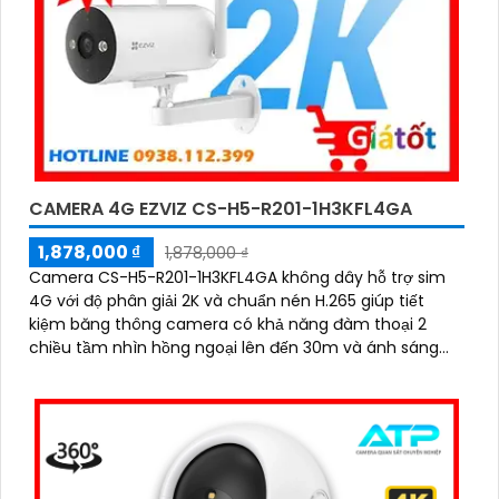
CAMERA 4G EZVIZ CS-H5-R201-1H3KFL4GA
1,878,000 ₫
1,878,000 ₫
Camera CS-H5-R201-1H3KFL4GA không dây hỗ trợ sim
4G với độ phân giải 2K và chuẩn nén H.265 giúp tiết
kiệm băng thông camera có khả năng đàm thoại 2
chiều tầm nhìn hồng ngoại lên đến 30m và ánh sáng
trắng 20m quan sát rõ ràng cả ngày lẫn đêm với chuẩn
IP67 camera còn tích hợp tính năng phát hiện thông
minh và cảnh báo bằng còi và đèn chớp phù hợp cho
công trình kho hàng, nhà xưởng công trình