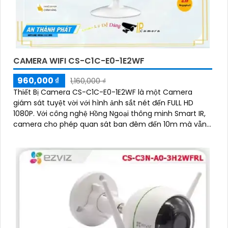
CAMERA WIFI CS-C1C-E0-1E2WF
960,000 ₫
1,160,000 ₫
Thiết Bị Camera CS-C1C-E0-1E2WF là một Camera
giám sát tuyệt vời với hình ảnh sắt nét đến FULL HD
1080P. Với công nghệ Hồng Ngoại thông minh Smart IR,
camera cho phép quan sát ban đêm đến 10m mà vẫn
giữ được hình ảnh rõ ràng