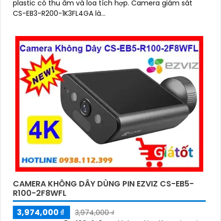
plastic có thu âm và loa tích hợp. Camera giám sát
CS-EB3-R200-1K3FL4GA là...
CAMERA KHÔNG DÂY DÙNG PIN EZVIZ CS-EB5-
R100-2F8WFL
3,974,000 ₫
3,974,000 ₫