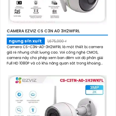
CAMERA EZVIZ CS C3N A0 3H2WFRL
ngung s₫n xu₫t
1,675,000 ₫
Camera CS-C3N-A0-3H2WFRL là một thiết bị camera
giá rẻ nhưng chất lượng cao. Với công nghệ CMOS,
camera này cho phép xem ban đêm với độ phân giải
Full HD 1080P và có khả năng quan sát trong khoảng
cách 30m với ánh sáng hồng ngoại