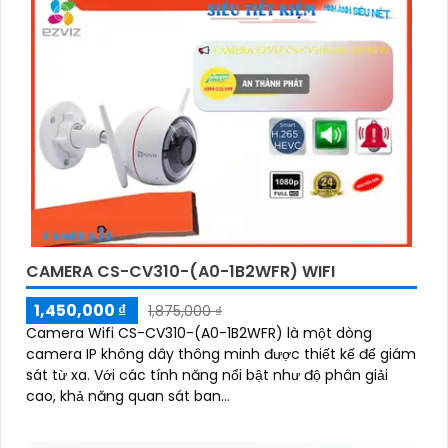
2F8WFL có khả năng còi hú, đèn chớp báo động, Wifi
Không Dây, chức năng AI deep learning phân biệt người
& phương tiện
CAMERA CS-CV310-(A0-1B2WFR) WIFI
1,450,000 ₫
1,875,000 ₫
Camera Wifi CS-CV310-(A0-1B2WFR) là một dòng
camera IP không dây thông minh được thiết kế để giám
sát từ xa. Với các tính năng nổi bật như độ phân giải
cao, khả năng quan sát ban...