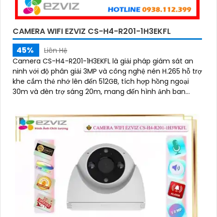
CAMERA WIFI EZVIZ CS-H4-R201-1H3EKFL
45%
Liên Hệ
Camera CS-H4-R201-1H3EKFL là giải pháp giám sát an
ninh với độ phân giải 3MP và công nghệ nén H.265 hỗ trợ
khe cắm thẻ nhớ lên đến 512GB, tích hợp hồng ngoại
30m và đèn trợ sáng 20m, mang đến hình ảnh ban
đêm rõ nét, có màu