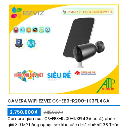
CAMERA WIFI EZVIZ CS-EB3-R200-1K3FL4GA
2,750,000 ₫
3,115,000 ₫
Camera giám sát CS-EB3-R200-1K3FL4GA có độ phân
giải 3.0 MP hồng ngoại 15m khe cắm thẻ nhớ 512GB Thân