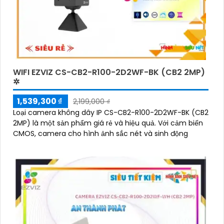
WIFI EZVIZ CS-CB2-R100-2D2WF-BK (CB2 2MP)
✲
1,539,300 ₫
2,199,000 ₫
Loại camera không dây IP CS-CB2-R100-2D2WF-BK (CB2
2MP) là một sản phẩm giá rẻ và hiệu quả. Với cảm biến
CMOS, camera cho hình ảnh sắc nét và sinh động