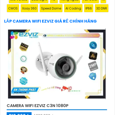
Hy vọng đoạn văn trên sẽ giúp bạn trong việc giới
CMOS
Xoay 360
Speed Dome
AI Coding
IP66
3D DNR
thiệu sản phẩm Camera Wifi Ezviz.
LẮP CAMERA WIFI EZVIZ GIÁ RẺ CHÍNH HÃNG
'
CAMERA WIFI EZVIZ C3N 1080P