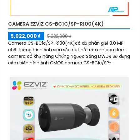
CAMERA EZVIZ CS-BC1C/SP-R100(4K)
5,022,000 ₫
5,022,000 ₫
Camera CS-BC1c/SP-R100(4K)có độ phân giải 8.0 MP
chất lượng hình ảnh siêu sắc nét hỗ trợ xem ban đêm
camera có khả năng Chống Ngược Sáng DWDR Sử dụng
cảm biến hình ảnh CMOS camera CS-BC1c/SP-
R100(4K) là một loại camera giá rẻ với khả năng lưu trữ
dữ liệu lên đến 512GB thông qua khe thẻ nhớ