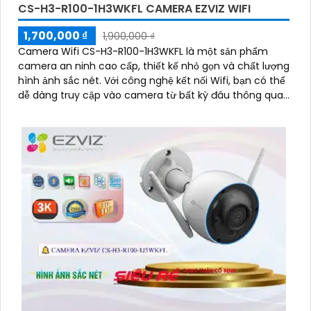
CS-H3-R100-1H3WKFL CAMERA EZVIZ WIFI
1,700,000 ₫
1,900,000 ₫
Camera Wifi CS-H3-R100-1H3WKFL là một sản phẩm
camera an ninh cao cấp, thiết kế nhỏ gọn và chất lượng
hình ảnh sắc nét. Với công nghệ kết nối Wifi, bạn có thể
dễ dàng truy cập vào camera từ bất kỳ đâu thông qua
điện thoại thông minh