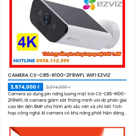
CAMERA CS-CB5-R100-2F8WFL WIFI EZVIZ
3,974,000 ₫
3,974,000 ₫
Camera sử dụng pin năng lượng mặt trời CS-CB5-R100-
2F8WFL là camera giám sát thông minh với độ phân giải
cao lên đến 8MP cho hình ảnh sắc nét và chi tiết Tích
hợp công nghệ AI camera có khả năng phát hiện dáng
người và phương tiện báo động khi phát hiện xâm nhập
Thiết kế bền bỉ chống nước IP65 phù hợp lắp đặt trong
mọi điều kiện thời tiết. Camera An Ninh CS-CB5-R100-