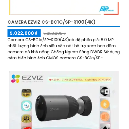
CAMERA EZVIZ CS-BC1C/SP-R100(4K)
5,022,000 ₫
5,022,000 ₫
Camera CS-BC1c/SP-R100(4K)có độ phân giải 8.0 MP
chất lượng hình ảnh siêu sắc nét hỗ trợ xem ban đêm
camera có khả năng Chống Ngược Sáng DWDR Sử dụng
cảm biến hình ảnh CMOS camera CS-BC1c/SP-
R100(4K) là một loại camera giá rẻ với khả năng lưu trữ
dữ liệu lên đến 512GB thông qua khe thẻ nhớ