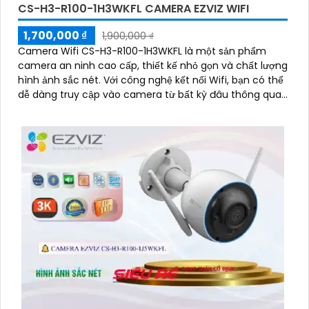
CS-H3-R100-1H3WKFL CAMERA EZVIZ WIFI
1,700,000 ₫
1,900,000 ₫
Camera Wifi CS-H3-R100-1H3WKFL là một sản phẩm
camera an ninh cao cấp, thiết kế nhỏ gọn và chất lượng
hình ảnh sắc nét. Với công nghệ kết nối Wifi, bạn có thể
dễ dàng truy cập vào camera từ bất kỳ đâu thông qua
điện thoại thông minh