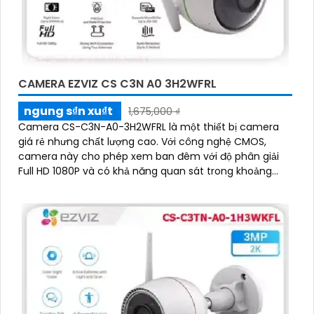
CAMERA EZVIZ CS C3N A0 3H2WFRL
ngung s₫n xu₫t
1,675,000 ₫
Camera CS-C3N-A0-3H2WFRL là một thiết bị camera
giá rẻ nhưng chất lượng cao. Với công nghệ CMOS,
camera này cho phép xem ban đêm với độ phân giải
Full HD 1080P và có khả năng quan sát trong khoảng
cách 30m với ánh sáng hồng ngoại