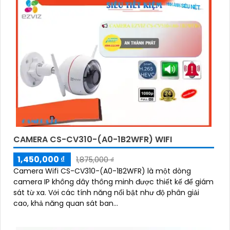
2F8WFL có khả năng còi hú, đèn chớp báo động, Wifi
Không Dây, chức năng AI deep learning phân biệt người
& phương tiện
CAMERA CS-CV310-(A0-1B2WFR) WIFI
1,450,000 ₫
1,875,000 ₫
Camera Wifi CS-CV310-(A0-1B2WFR) là một dòng
camera IP không dây thông minh được thiết kế để giám
sát từ xa. Với các tính năng nổi bật như độ phân giải
cao, khả năng quan sát ban...