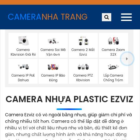
CAMERA
NHA TRANG
Camera
Camera Soi Mã
Camera 2 Mắt
Camera Zoom
Kbvision Giá Rẻ
Vận Đơn
Ezviz
32X
Camera IP PoE
Camera IP Báo
Camera PTZ
Lắp Camera
Dahua
Động
Kbvision
Chống Trộm
CAMERA NHỰA PLASTIC EZVIZ
Camera Ezviz có vỏ ngoài bằng nhựa, giúp giảm chi phí và
chống nhiễu tốt hơn. Camera có thể lắp đặt dễ dàng ở
nhiều vị trí với chất liệu nhựa nhẹ và bền, dù thiết kế đơn
giản, nhưng chất lượng hình ảnh và khả năng hoạt động