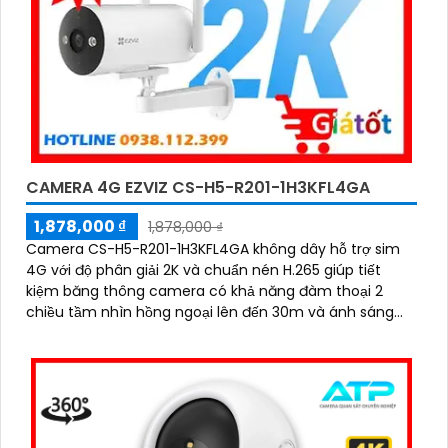
CAMERA 4G EZVIZ CS-H5-R201-1H3KFL4GA
1,878,000 ₫
1,878,000 ₫
Camera CS-H5-R201-1H3KFL4GA không dây hỗ trợ sim
4G với độ phân giải 2K và chuẩn nén H.265 giúp tiết
kiệm băng thông camera có khả năng đàm thoại 2
chiều tầm nhìn hồng ngoại lên đến 30m và ánh sáng
trắng 20m quan sát rõ ràng cả ngày lẫn đêm với chuẩn
IP67 camera còn tích hợp tính năng phát hiện thông
minh và cảnh báo bằng còi và đèn chớp phù hợp cho
công trình kho hàng, nhà xưởng công trình