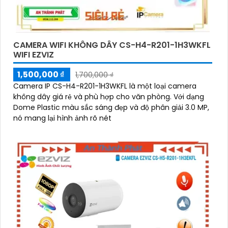
CAMERA WIFI KHÔNG DÂY CS-H4-R201-1H3WKFL
WIFI EZVIZ
1,500,000 ₫
1,700,000 ₫
Camera IP CS-H4-R201-1H3WKFL là một loại camera
không dây giá rẻ và phù hợp cho văn phòng. Với dạng
Dome Plastic màu sắc sáng đẹp và độ phân giải 3.0 MP,
nó mang lại hình ảnh rõ nét