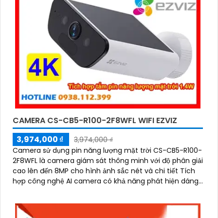
CAMERA CS-CB5-R100-2F8WFL WIFI EZVIZ
3,974,000 ₫
3,974,000 ₫
Camera sử dụng pin năng lượng mặt trời CS-CB5-R100-
2F8WFL là camera giám sát thông minh với độ phân giải
cao lên đến 8MP cho hình ảnh sắc nét và chi tiết Tích
hợp công nghệ AI camera có khả năng phát hiện dáng
người và phương tiện báo động khi phát hiện xâm nhập
Thiết kế bền bỉ chống nước IP65 phù hợp lắp đặt trong
mọi điều kiện thời tiết. Camera An Ninh CS-CB5-R100-