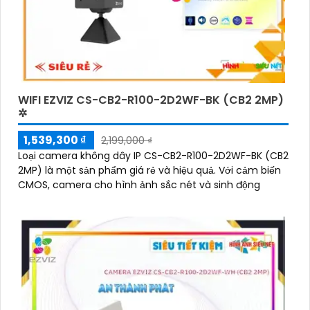
WIFI EZVIZ CS-CB2-R100-2D2WF-BK (CB2 2MP)
✲
1,539,300 ₫
2,199,000 ₫
Loại camera không dây IP CS-CB2-R100-2D2WF-BK (CB2
2MP) là một sản phẩm giá rẻ và hiệu quả. Với cảm biến
CMOS, camera cho hình ảnh sắc nét và sinh động