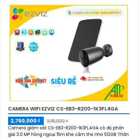
CAMERA WIFI EZVIZ CS-EB3-R200-1K3FL4GA
2,750,000 ₫
3,115,000 ₫
Camera giám sát CS-EB3-R200-1K3FL4GA có độ phân
giải 3.0 MP hồng ngoại 15m khe cắm thẻ nhớ 512GB Thân