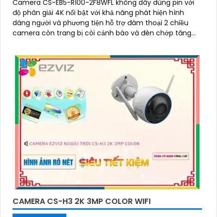
Camera CS-EB5-R100-2F8WFL không dây dùng pin với
độ phân giải 4K nổi bật với khả năng phát hiện hình
dáng người và phương tiện hỗ trợ đàm thoại 2 chiều
camera còn trang bị còi cảnh báo và đèn chớp tăng
cường an ninh khi phát hiện sự xâm nhập camera tích
hợp tấm pin năng lượng mặt trời và pin sạc đạt chuẩn
IP65 chống nước và bụi giúp hoạt động bền bỉ trong mọi
điều kiện thời tiết.
CAMERA CS-H3 2K 3MP COLOR WIFI