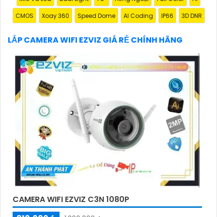
Hy vọng đoạn văn trên sẽ giúp bạn trong việc giới
CMOS
Xoay 360
Speed Dome
AI Coding
IP66
3D DNR
thiệu sản phẩm Camera Wifi Ezviz.
LẮP CAMERA WIFI EZVIZ GIÁ RẺ CHÍNH HÃNG
'
CAMERA WIFI EZVIZ C3N 1080P