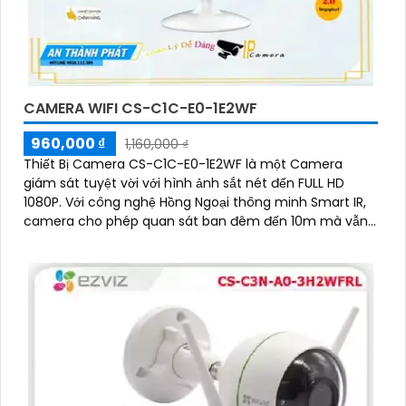
CAMERA WIFI CS-C1C-E0-1E2WF
960,000 ₫
1,160,000 ₫
Thiết Bị Camera CS-C1C-E0-1E2WF là một Camera
giám sát tuyệt vời với hình ảnh sắt nét đến FULL HD
1080P. Với công nghệ Hồng Ngoại thông minh Smart IR,
camera cho phép quan sát ban đêm đến 10m mà vẫn
giữ được hình ảnh rõ ràng