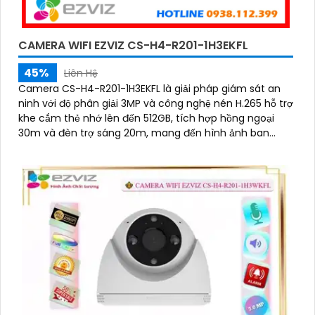
CAMERA WIFI EZVIZ CS-H4-R201-1H3EKFL
45%
Liên Hệ
Camera CS-H4-R201-1H3EKFL là giải pháp giám sát an
ninh với độ phân giải 3MP và công nghệ nén H.265 hỗ trợ
khe cắm thẻ nhớ lên đến 512GB, tích hợp hồng ngoại
30m và đèn trợ sáng 20m, mang đến hình ảnh ban
đêm rõ nét, có màu