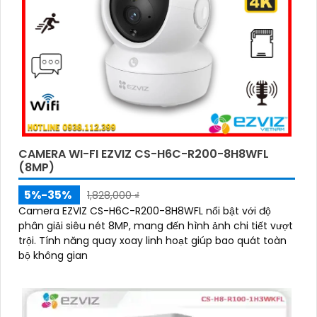
CAMERA WI-FI EZVIZ CS-H6C-R200-8H8WFL
(8MP)
5%-35%
1,828,000 ₫
Camera EZVIZ CS-H6C-R200-8H8WFL nổi bật với độ
phân giải siêu nét 8MP, mang đến hình ảnh chi tiết vượt
trội. Tính năng quay xoay linh hoạt giúp bao quát toàn
bộ không gian