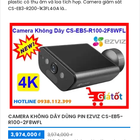
plastic có thu âm và loa tích hợp. Camera giám sát
CS-EB3-R200-1K3FL4GA là...
CAMERA KHÔNG DÂY DÙNG PIN EZVIZ CS-EB5-
R100-2F8WFL
3,974,000 ₫
3,974,000 ₫