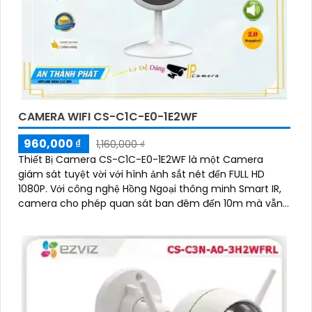
CAMERA WIFI CS-C1C-E0-1E2WF
960,000 ₫
1,160,000 ₫
Thiết Bị Camera CS-C1C-E0-1E2WF là một Camera
giám sát tuyệt vời với hình ảnh sắt nét đến FULL HD
1080P. Với công nghệ Hồng Ngoại thông minh Smart IR,
camera cho phép quan sát ban đêm đến 10m mà vẫn
giữ được hình ảnh rõ ràng