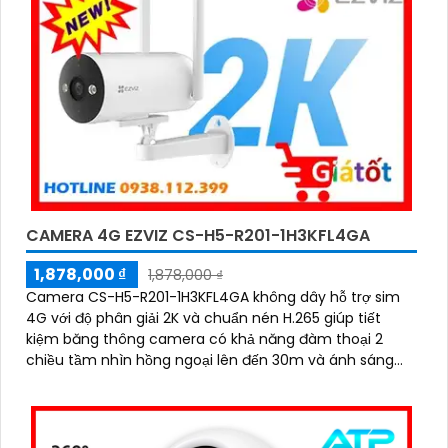
CAMERA 4G EZVIZ CS-H5-R201-1H3KFL4GA
1,878,000 ₫
1,878,000 ₫
Camera CS-H5-R201-1H3KFL4GA không dây hỗ trợ sim
4G với độ phân giải 2K và chuẩn nén H.265 giúp tiết
kiệm băng thông camera có khả năng đàm thoại 2
chiều tầm nhìn hồng ngoại lên đến 30m và ánh sáng
trắng 20m quan sát rõ ràng cả ngày lẫn đêm với chuẩn
IP67 camera còn tích hợp tính năng phát hiện thông
minh và cảnh báo bằng còi và đèn chớp phù hợp cho
công trình kho hàng, nhà xưởng công trình