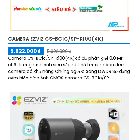
CAMERA EZVIZ CS-BC1C/SP-R100(4K)
5,022,000 ₫
5,022,000 ₫
Camera CS-BC1c/SP-R100(4K)có độ phân giải 8.0 MP
chất lượng hình ảnh siêu sắc nét hỗ trợ xem ban đêm
camera có khả năng Chống Ngược Sáng DWDR Sử dụng
cảm biến hình ảnh CMOS camera CS-BC1c/SP-
R100(4K) là một loại camera giá rẻ với khả năng lưu trữ
dữ liệu lên đến 512GB thông qua khe thẻ nhớ