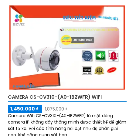
Thiết kế bền bỉ chống nước IP65 phù hợp lắp đặt trong
mọi điều kiện thời tiết. Camera An Ninh CS-CB5-R100-
2F8WFL có khả năng còi hú, đèn chớp báo động, Wifi
Không Dây, chức năng AI deep learning phân biệt người
& phương tiện
CAMERA CS-CV310-(A0-1B2WFR) WIFI
1,450,000 ₫
1,875,000 ₫
Camera Wifi CS-CV310-(A0-1B2WFR) là một dòng
camera IP không dây thông minh được thiết kế để giám
sát từ xa. Với các tính năng nổi bật như độ phân giải
cao, khả năng quan sát ban...