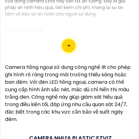
của dòng camera Ezviz này vẫn rất ấn tượng. Đây là giải
pháp an ninh hiệu quả, tiết kiệm chi phí, mang lại sự an
tâm về bảo vệ an toàn cho người sử dụng.
### Tư vấn lắp đặt Camera Plastic Hình ảnh sắc
nét cho không gian của bạn
#### ↻
1:
Lựa chọn Camera phù hợp:- Chọn
Camera hồng ngoại sử dụng công nghệ IR cho phép
camera có độ phân giải cao để
nâng cao an toàn
ghi hình rõ ràng trong môi trường thiếu sáng hoặc
hình ảnh sắc nét, cụ thể là camera có độ phân giải
ban đêm. Với đèn LED hồng ngoại, camera có thể
tối thiểu 2MP.- Nên chọn camera có công nghệ hồng
cung cấp hình ảnh sắc nét, mặc dù chỉ hiển thị màu
ngoại, giúp quay được hình ảnh ban đêm cũng như
trắng đen. Công nghệ này giúp giám sát hiệu quả
trong điều kiện ánh sáng yếu.
trong điều kiện tối, đáp ứng nhu cầu quan sát 24/7,
#### 🎥
2:
Vị trí lắp đặt Camera:- Đặt camera ở
đặc biệt trong các khu vực cần bảo vệ suốt ngày
những ngóc ngách quan trọng của không gian cần
đêm.
giám sát như cổng ra vào, kho hàng, khu vực lưu
thông người.- Đảm bảo camera được lắp đặt ở độ
cao phù hợp để giám sát rộng đến tất cả các góc
CAMERA NHỰA PLASTIC EZVIZ