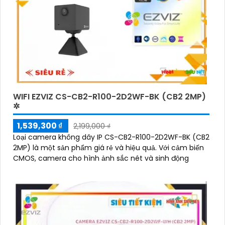
WIFI EZVIZ CS-CB2-R100-2D2WF-BK (CB2 2MP)
✲
1,539,300 ₫
2,199,000 ₫
Loại camera không dây IP CS-CB2-R100-2D2WF-BK (CB2
2MP) là một sản phẩm giá rẻ và hiệu quả. Với cảm biến
CMOS, camera cho hình ảnh sắc nét và sinh động