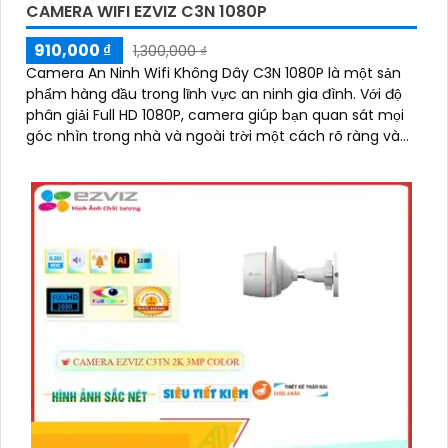
CAMERA WIFI EZVIZ C3N 1080P
nào khác, xin vui lòng cho biết để được hỗ trợ thêm.
910,000 ₫
1,300,000 ₫
Camera An Ninh Wifi Không Dây C3N 1080P là một sản
phẩm hàng đầu trong lĩnh vực an ninh gia đình. Với độ
phân giải Full HD 1080P, camera giúp bạn quan sát mọi
góc nhìn trong nhà và ngoài trời một cách rõ ràng và
sắc nét
'