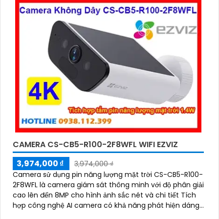
CAMERA CS-CB5-R100-2F8WFL WIFI EZVIZ
3,974,000 ₫
3,974,000 ₫
Camera sử dụng pin năng lượng mặt trời CS-CB5-R100-
2F8WFL là camera giám sát thông minh với độ phân giải
cao lên đến 8MP cho hình ảnh sắc nét và chi tiết Tích
hợp công nghệ AI camera có khả năng phát hiện dáng
người và phương tiện báo động khi phát hiện xâm nhập