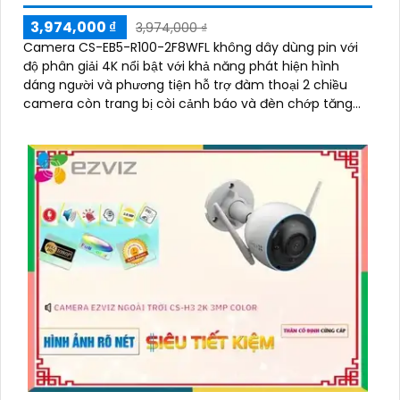
3,974,000 ₫
3,974,000 ₫
Camera CS-EB5-R100-2F8WFL không dây dùng pin với
độ phân giải 4K nổi bật với khả năng phát hiện hình
dáng người và phương tiện hỗ trợ đàm thoại 2 chiều
camera còn trang bị còi cảnh báo và đèn chớp tăng
cường an ninh khi phát hiện sự xâm nhập camera tích
hợp tấm pin năng lượng mặt trời và pin sạc đạt chuẩn
IP65 chống nước và bụi giúp hoạt động bền bỉ trong mọi
điều kiện thời tiết.