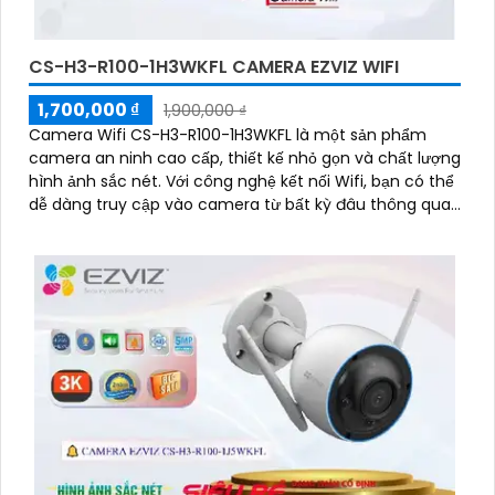
CS-H3-R100-1H3WKFL CAMERA EZVIZ WIFI
1,700,000 ₫
1,900,000 ₫
Camera Wifi CS-H3-R100-1H3WKFL là một sản phẩm
camera an ninh cao cấp, thiết kế nhỏ gọn và chất lượng
hình ảnh sắc nét. Với công nghệ kết nối Wifi, bạn có thể
dễ dàng truy cập vào camera từ bất kỳ đâu thông qua
điện thoại thông minh