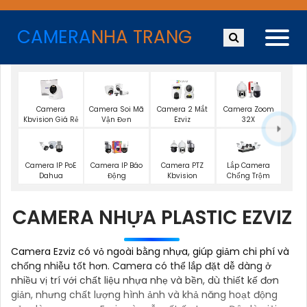
CAMERA
NHA TRANG
Camera
Camera Soi Mã
Camera 2 Mắt
Camera Zoom
Kbvision Giá Rẻ
Vận Đơn
Ezviz
32X
Camera IP PoE
Camera IP Báo
Camera PTZ
Lắp Camera
Dahua
Động
Kbvision
Chống Trộm
CAMERA NHỰA PLASTIC EZVIZ
Camera Ezviz có vỏ ngoài bằng nhựa, giúp giảm chi phí và
chống nhiễu tốt hơn. Camera có thể lắp đặt dễ dàng ở
nhiều vị trí với chất liệu nhựa nhẹ và bền, dù thiết kế đơn
giản, nhưng chất lượng hình ảnh và khả năng hoạt động