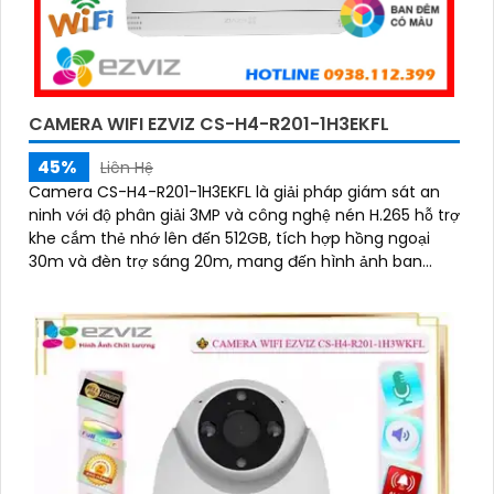
CAMERA WIFI EZVIZ CS-H4-R201-1H3EKFL
45%
Liên Hệ
Camera CS-H4-R201-1H3EKFL là giải pháp giám sát an
ninh với độ phân giải 3MP và công nghệ nén H.265 hỗ trợ
khe cắm thẻ nhớ lên đến 512GB, tích hợp hồng ngoại
30m và đèn trợ sáng 20m, mang đến hình ảnh ban
đêm rõ nét, có màu