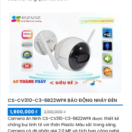
CS-CV310-C3-6B22WFR BÁO ĐỘNG NHÁY ĐÈN
1,900,000 ₫
2,100,000 ₫
Camera An Ninh CS-CV310-C3-6B22WFR được thiết kế
chống bụi tinh tế với thân Plastic Màu sắt trong sáng.
Camera có độ phân giải 2.0 MP và tích hợp công nghệ