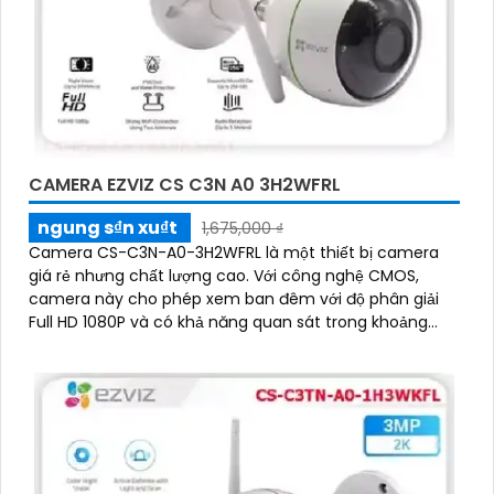
CAMERA EZVIZ CS C3N A0 3H2WFRL
ngung s₫n xu₫t
1,675,000 ₫
Camera CS-C3N-A0-3H2WFRL là một thiết bị camera
giá rẻ nhưng chất lượng cao. Với công nghệ CMOS,
camera này cho phép xem ban đêm với độ phân giải
Full HD 1080P và có khả năng quan sát trong khoảng
cách 30m với ánh sáng hồng ngoại