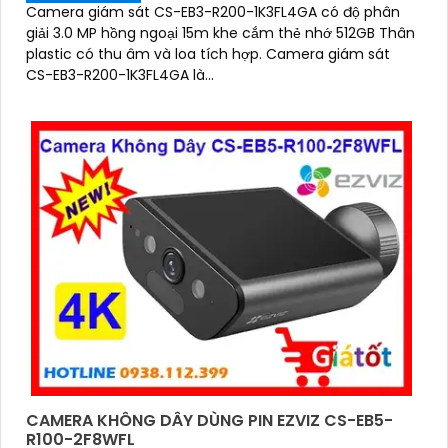
Camera giám sát CS-EB3-R200-1K3FL4GA có độ phân
giải 3.0 MP hồng ngoại 15m khe cắm thẻ nhớ 512GB Thân
plastic có thu âm và loa tích hợp. Camera giám sát
CS-EB3-R200-1K3FL4GA là...
CAMERA KHÔNG DÂY DÙNG PIN EZVIZ CS-EB5-
R100-2F8WFL