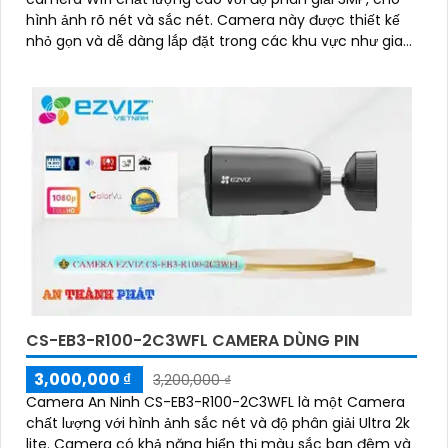
hình ảnh rõ nét và sắc nét. Camera này được thiết kế
nhỏ gọn và dễ dàng lắp đặt trong các khu vực như gia
đình, văn phòng, cửa hàng và nhà kho
CS-EB3-R100-2C3WFL CAMERA DÙNG PIN
3,000,000 ₫
3,200,000 ₫
Camera An Ninh CS-EB3-R100-2C3WFL là một Camera
chất lượng với hình ảnh sắc nét và độ phân giải Ultra 2k
lite. Camera có khả năng hiển thị màu sắc ban đêm và