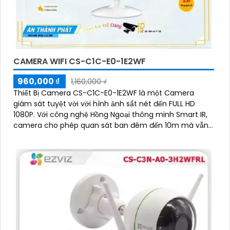
CAMERA WIFI CS-C1C-E0-1E2WF
960,000 ₫
1,160,000 ₫
Thiết Bị Camera CS-C1C-E0-1E2WF là một Camera
giám sát tuyệt vời với hình ảnh sắt nét đến FULL HD
1080P. Với công nghệ Hồng Ngoại thông minh Smart IR,
camera cho phép quan sát ban đêm đến 10m mà vẫn
giữ được hình ảnh rõ ràng