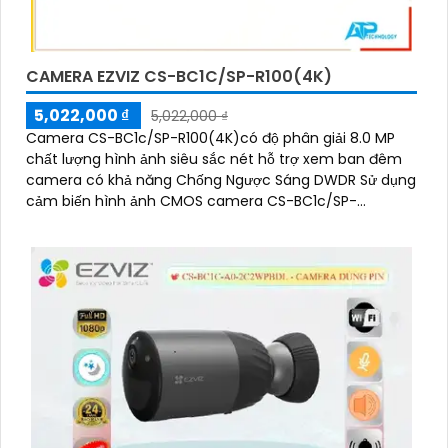
CAMERA EZVIZ CS-BC1C/SP-R100(4K)
5,022,000 ₫
5,022,000 ₫
Camera CS-BC1c/SP-R100(4K)có độ phân giải 8.0 MP
chất lượng hình ảnh siêu sắc nét hỗ trợ xem ban đêm
camera có khả năng Chống Ngược Sáng DWDR Sử dụng
cảm biến hình ảnh CMOS camera CS-BC1c/SP-
R100(4K) là một loại camera giá rẻ với khả năng lưu trữ
dữ liệu lên đến 512GB thông qua khe thẻ nhớ