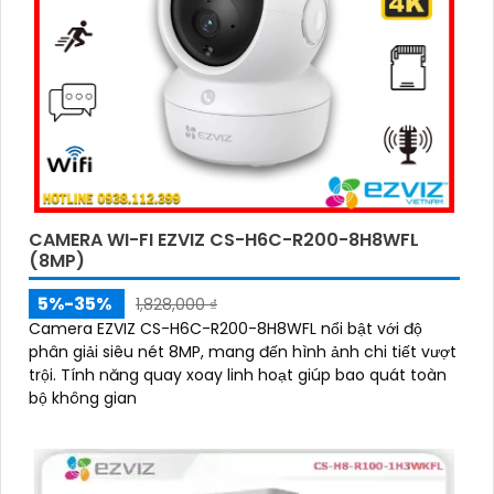
CAMERA WI-FI EZVIZ CS-H6C-R200-8H8WFL
(8MP)
5%-35%
1,828,000 ₫
Camera EZVIZ CS-H6C-R200-8H8WFL nổi bật với độ
phân giải siêu nét 8MP, mang đến hình ảnh chi tiết vượt
trội. Tính năng quay xoay linh hoạt giúp bao quát toàn
bộ không gian