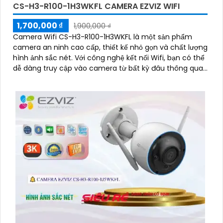
CS-H3-R100-1H3WKFL CAMERA EZVIZ WIFI
1,700,000 ₫
1,900,000 ₫
Camera Wifi CS-H3-R100-1H3WKFL là một sản phẩm
camera an ninh cao cấp, thiết kế nhỏ gọn và chất lượng
hình ảnh sắc nét. Với công nghệ kết nối Wifi, bạn có thể
dễ dàng truy cập vào camera từ bất kỳ đâu thông qua
điện thoại thông minh