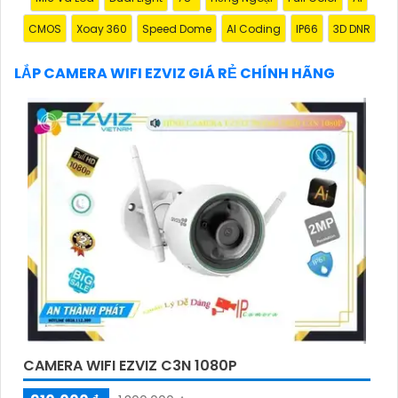
Hy vọng đoạn văn trên sẽ giúp bạn trong việc giới
CMOS
Xoay 360
Speed Dome
AI Coding
IP66
3D DNR
thiệu sản phẩm Camera Wifi Ezviz.
LẮP CAMERA WIFI EZVIZ GIÁ RẺ CHÍNH HÃNG
'
CAMERA WIFI EZVIZ C3N 1080P