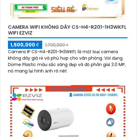
CAMERA WIFI KHÔNG DÂY CS-H4-R201-1H3WKFL
WIFI EZVIZ
1,500,000 ₫
1,700,000 ₫
Camera IP CS-H4-R201-1H3WKFL là một loại camera
không dây giá rẻ và phù hợp cho văn phòng. Với dạng
Dome Plastic màu sắc sáng đẹp và độ phân giải 3.0 MP,
nó mang lại hình ảnh rõ nét