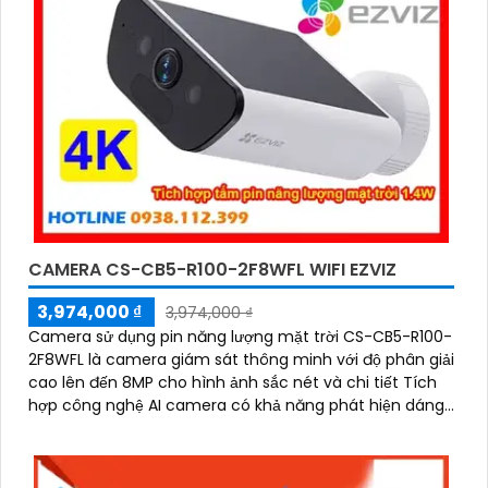
CAMERA CS-CB5-R100-2F8WFL WIFI EZVIZ
3,974,000 ₫
3,974,000 ₫
Camera sử dụng pin năng lượng mặt trời CS-CB5-R100-
2F8WFL là camera giám sát thông minh với độ phân giải
cao lên đến 8MP cho hình ảnh sắc nét và chi tiết Tích
hợp công nghệ AI camera có khả năng phát hiện dáng
người và phương tiện báo động khi phát hiện xâm nhập
Thiết kế bền bỉ chống nước IP65 phù hợp lắp đặt trong
mọi điều kiện thời tiết. Camera An Ninh CS-CB5-R100-