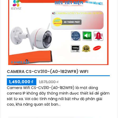
2F8WFL có khả năng còi hú, đèn chớp báo động, Wifi
Không Dây, chức năng AI deep learning phân biệt người
& phương tiện
CAMERA CS-CV310-(A0-1B2WFR) WIFI
1,450,000 ₫
1,875,000 ₫
Camera Wifi CS-CV310-(A0-1B2WFR) là một dòng
camera IP không dây thông minh được thiết kế để giám
sát từ xa. Với các tính năng nổi bật như độ phân giải
cao, khả năng quan sát ban...