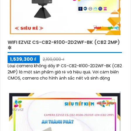
WIFI EZVIZ CS-CB2-R100-2D2WF-BK (CB2 2MP)
✲
1,539,300 ₫
2,199,000 ₫
Loại camera không dây IP CS-CB2-R100-2D2WF-BK (CB2
2MP) là một sản phẩm giá rẻ và hiệu quả. Với cảm biến
CMOS, camera cho hình ảnh sắc nét và sinh động