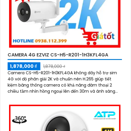
CAMERA 4G EZVIZ CS-H5-R201-1H3KFL4GA
1,878,000 ₫
1,878,000 ₫
Camera CS-H5-R201-1H3KFL4GA không dây hỗ trợ sim
4G với độ phân giải 2K và chuẩn nén H.265 giúp tiết
kiệm băng thông camera có khả năng đàm thoại 2
chiều tầm nhìn hồng ngoại lên đến 30m và ánh sáng
trắng 20m quan sát rõ ràng cả ngày lẫn đêm với chuẩn
IP67 camera còn tích hợp tính năng phát hiện thông
minh và cảnh báo bằng còi và đèn chớp phù hợp cho
công trình kho hàng, nhà xưởng công trình