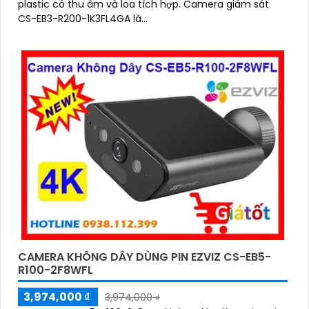
plastic có thu âm và loa tích hợp. Camera giám sát
CS-EB3-R200-1K3FL4GA là...
CAMERA KHÔNG DÂY DÙNG PIN EZVIZ CS-EB5-
R100-2F8WFL
3,974,000 ₫
3,974,000 ₫