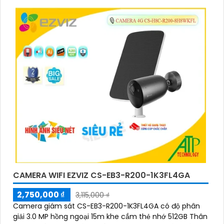
CAMERA WIFI EZVIZ CS-EB3-R200-1K3FL4GA
2,750,000 ₫
3,115,000 ₫
Camera giám sát CS-EB3-R200-1K3FL4GA có độ phân
giải 3.0 MP hồng ngoại 15m khe cắm thẻ nhớ 512GB Thân