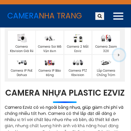
CAMERA
NHA TRANG
Camera
Camera Soi Mã
Camera 2 Mắt
Camera Zoom
Kbvision Giá Rẻ
Vận Đơn
Ezviz
32X
Camera IP PoE
Camera IP Báo
Camera PTZ
Lắp Camera
Dahua
Động
Kbvision
Chống Trộm
CAMERA NHỰA PLASTIC EZVIZ
Camera Ezviz có vỏ ngoài bằng nhựa, giúp giảm chi phí và
chống nhiễu tốt hơn. Camera có thể lắp đặt dễ dàng ở
nhiều vị trí với chất liệu nhựa nhẹ và bền, dù thiết kế đơn
giản, nhưng chất lượng hình ảnh và khả năng hoạt động