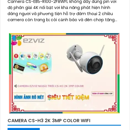
Camera CS-EB5-R100-2F8WFL không dây dùng pin với
độ phân giải 4K nổi bật với khả năng phát hiện hình
dáng người và phương tiện hỗ trợ đàm thoại 2 chiều
camera còn trang bị còi cảnh báo và đèn chớp tăng
cường an ninh khi phát hiện sự xâm nhập camera tích
hợp tấm pin năng lượng mặt trời và pin sạc đạt chuẩn
IP65 chống nước và bụi giúp hoạt động bền bỉ trong mọi
điều kiện thời tiết.
CAMERA CS-H3 2K 3MP COLOR WIFI