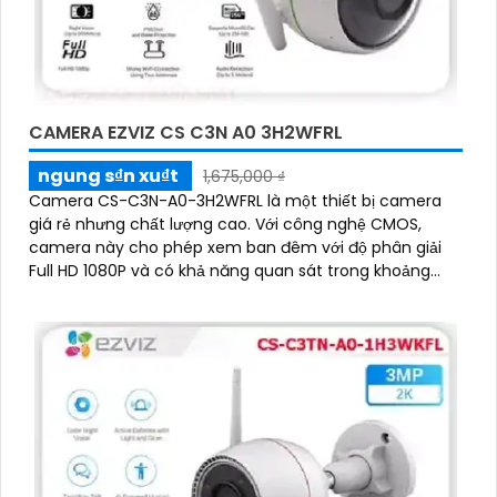
CAMERA EZVIZ CS C3N A0 3H2WFRL
ngung s₫n xu₫t
1,675,000 ₫
Camera CS-C3N-A0-3H2WFRL là một thiết bị camera
giá rẻ nhưng chất lượng cao. Với công nghệ CMOS,
camera này cho phép xem ban đêm với độ phân giải
Full HD 1080P và có khả năng quan sát trong khoảng
cách 30m với ánh sáng hồng ngoại