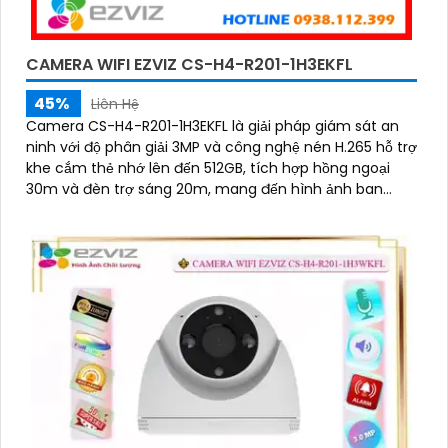
CAMERA WIFI EZVIZ CS-H4-R201-1H3EKFL
45%
Liên Hệ
Camera CS-H4-R201-1H3EKFL là giải pháp giám sát an
ninh với độ phân giải 3MP và công nghệ nén H.265 hỗ trợ
khe cắm thẻ nhớ lên đến 512GB, tích hợp hồng ngoại
30m và đèn trợ sáng 20m, mang đến hình ảnh ban
đêm rõ nét, có màu