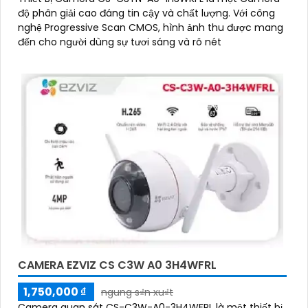
độ phân giải cao đáng tin cậy và chất lượng. Với công
nghệ Progressive Scan CMOS, hình ảnh thu được mang
đến cho người dùng sự tươi sáng và rõ nét
CAMERA EZVIZ CS C3W A0 3H4WFRL
1,750,000 ₫
ngung s₫n xu₫t
Camera quan sát CS-C3W-A0-3H4WFRL là một thiết bị