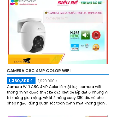
sáng cùng hồng ngoại Smart IR ban đêm mang lại chất
lượng ảnh rõ nét và sắc sảo
CAMERA C8C 4MP COLOR WIFI
1,350,300 ₫
1,929,000 ₫
Camera Wifi C8C 4MP Color là một loại camera wifi
thông minh được thiết kế đặc biệt để lắp đặt ở những vị
trí không gian rộng. Với khả năng xoay 360 độ, nó cho
phép người dùng quan sát toàn cảnh một không gian
một cách dễ dàng