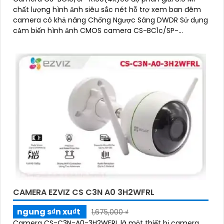
chất lượng hình ảnh siêu sắc nét hỗ trợ xem ban đêm
camera có khả năng Chống Ngược Sáng DWDR Sử dụng
cảm biến hình ảnh CMOS camera CS-BC1c/SP-
R100(4K) là một loại camera giá rẻ với khả năng lưu trữ
dữ liệu lên đến 512GB thông qua khe thẻ nhớ
CAMERA EZVIZ CS C3N A0 3H2WFRL
ngung s₫n xu₫t
1,675,000 ₫
Camera CS-C3N-A0-3H2WFRL là một thiết bị camera