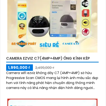
CAMERA EZVIZ C7(4MP+4MP) ỐNG KÍNH KÉP
1,990,000 ₫
2,499,000 ₫
Camera wifi ezviz không dây C7 (4MP+4MP) sở hữu
Progressive Scan CMOS mang lại hình ảnh màu sắc đẹp
hơn với tính năng phát hiện chuyển động thông minh
camera này có khả năng nhận diện hình dáng người
vào ban đêm với hồng ngoại 10m sự tích hợp của micro
và loa màu sắc sáng đẹp 8.0 MP giúp phân biệt người
một cách chính xác công nghệ xử lý hình ảnh thiếu