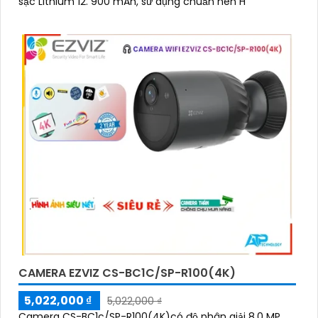
sạc Lithium 12. 900 mAh, sử dụng chuẩn nén H
CAMERA EZVIZ CS-BC1C/SP-R100(4K)
5,022,000 ₫
5,022,000 ₫
Camera CS-BC1c/SP-R100(4K)có độ phân giải 8.0 MP