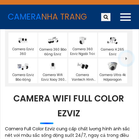
CAMERA
NHA TRANG
Camera Ezviz
Camera 360
Camera 360 Báo
Camera H.265
360
Ezviz Ngoài Trời
Động Ezviz
Ezviz
Camera Wifi
Camera Ezviz
Camera
Camera Ultra 4k
Ezviz Xoay 360
Báo Động
Vantech Hình
Hdparagon
Độ
Ảnh 1080P
CAMERA WIFI FULL COLOR
EZVIZ
Camera Full Color Ezviz cung cấp chất lượng hình ảnh sắc
nét với màu sắc sống động suốt 24/7, ngay cả trong điều