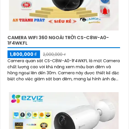
CAMERA WIFI 360 NGOÀI TRỜI CS-C8W-A0-
1F4WKFL
1,800,000 ₫
2,000,000 ₫
Camera quan sát CS-C8W-A0-1F4WKFL là một Camera
chất lượng cao với khả năng xem màu ban đêm và
hồng ngoại lên đến 30m. Camera này được thiết kế đặc
biệt cho việc giám sát ban đêm, mang lại hình ảnh đẹp
mắt với khả năng xoay 360 độ