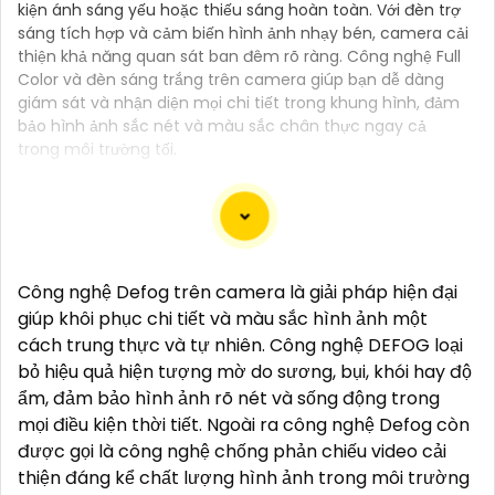
kiện ánh sáng yếu hoặc thiếu sáng hoàn toàn. Với đèn trợ
sáng tích hợp và cảm biến hình ảnh nhạy bén, camera cải
thiện khả năng quan sát ban đêm rõ ràng. Công nghệ Full
Color và đèn sáng trắng trên camera giúp bạn dễ dàng
giám sát và nhận diện mọi chi tiết trong khung hình, đảm
bảo hình ảnh sắc nét và màu sắc chân thực ngay cả
trong môi trường tối.
Camera công nghệ TiOC là một loại camera an ninh
Công nghệ Defog trên camera là giải pháp hiện đại
thông minh mới được trang bị công nghệ TiOC
giúp khôi phục chi tiết và màu sắc hình ảnh một
(Thermal Imaging for Object Classification). Được
cách trung thực và tự nhiên. Công nghệ DEFOG loại
thiết kế để cung cấp hình ảnh sắt nét và chất lượng
bỏ hiệu quả hiện tượng mờ do sương, bụi, khói hay độ
cao trong mọi điều kiện ánh sáng, camera TiOC là sự
ẩm, đảm bảo hình ảnh rõ nét và sống động trong
lựa chọn lý tưởng để bảo vệ ngôi nhà hay doanh
mọi điều kiện thời tiết. Ngoài ra công nghệ Defog còn
nghiệp của bạn.
được gọi là công nghệ chống phản chiếu video cải
Với công nghệ TiOC, camera có khả năng phân biệt
thiện đáng kể chất lượng hình ảnh trong môi trường
rõ ràng giữa người và vật thể khác, giúp hạn chế tối