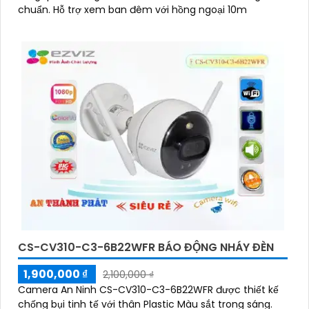
chuẩn. Hỗ trợ xem ban đêm với hồng ngoại 10m
CS-CV310-C3-6B22WFR BÁO ĐỘNG NHÁY ĐÈN
1,900,000 ₫
2,100,000 ₫
Camera An Ninh CS-CV310-C3-6B22WFR được thiết kế
chống bụi tinh tế với thân Plastic Màu sắt trong sáng.