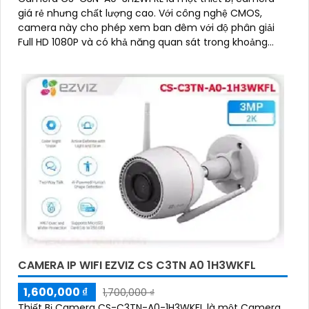
giá rẻ nhưng chất lượng cao. Với công nghệ CMOS,
camera này cho phép xem ban đêm với độ phân giải
Full HD 1080P và có khả năng quan sát trong khoảng
cách 30m với ánh sáng hồng ngoại
CAMERA IP WIFI EZVIZ CS C3TN A0 1H3WKFL
1,600,000 ₫
1,700,000 ₫
Thiết Bị Camera CS-C3TN-A0-1H3WKFL là một Camera