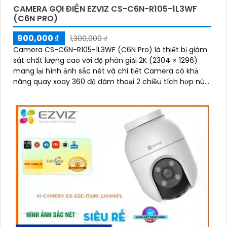
CAMERA GỌI ĐIỆN EZVIZ CS-C6N-R105-1L3WF
(C6N PRO)
900,000 ₫
1,300,000 ₫
Camera CS-C6N-R105-1L3WF (C6N Pro) là thiết bị giám
sát chất lượng cao với độ phân giải 2K (2304 × 1296)
mang lại hình ảnh sắc nét và chi tiết Camera có khả
năng quay xoay 360 độ đàm thoại 2 chiều tích hợp nút
gọi điện cảm ứng tiện lợi giúp bạn dễ dàng tương tác từ
xa Ngoài ra camera còn được trang bị công nghệ phát
hiện chuyển động thông minh tăng cường an ninh cho
không gian của bạn. Loại Camera quan sát Wifi Không
Dây CS-C6N-R105-1L3WF 3