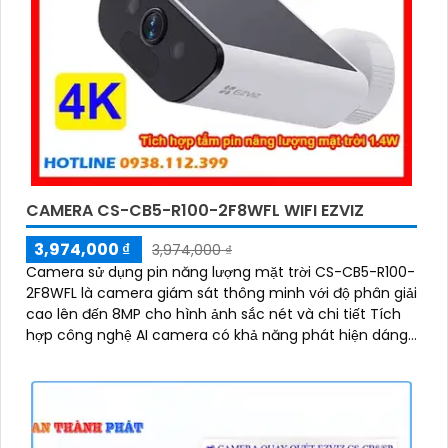
CAMERA CS-CB5-R100-2F8WFL WIFI EZVIZ
3,974,000 ₫
3,974,000 ₫
Camera sử dụng pin năng lượng mặt trời CS-CB5-R100-
2F8WFL là camera giám sát thông minh với độ phân giải
cao lên đến 8MP cho hình ảnh sắc nét và chi tiết Tích
hợp công nghệ AI camera có khả năng phát hiện dáng
người và phương tiện báo động khi phát hiện xâm nhập
Thiết kế bền bỉ chống nước IP65 phù hợp lắp đặt trong
mọi điều kiện thời tiết. Camera An Ninh CS-CB5-R100-
2F8WFL có khả năng còi hú, đèn chớp báo động, Wifi
Không Dây, chức năng AI deep learning phân biệt người