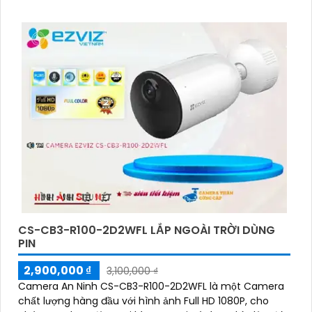
mắt với khả năng xoay 360 độ
CS-CB3-R100-2D2WFL LẮP NGOÀI TRỜI DÙNG
PIN
2,900,000 ₫
3,100,000 ₫
Camera An Ninh CS-CB3-R100-2D2WFL là một Camera
chất lượng hàng đầu với hình ảnh Full HD 1080P, cho