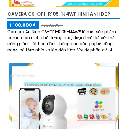
CAMERA CS-CP1-R105-1J4WF HÌNH ẢNH ĐẸP
1,100,000 ₫
1,300,000 ₫
Camera An Ninh CS-CP1-R105-1J4WF là một sản phẩm
camera an ninh chất lượng cao, được thiết kế với khả
năng giám sát ban đêm thông qua công nghệ hồng
ngoại có tầm nhìn xa lên đến 10m. Với độ phân giải 4