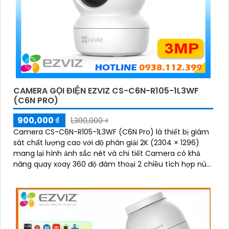
CAMERA GỌI ĐIỆN EZVIZ CS-C6N-R105-1L3WF
(C6N PRO)
900,000 ₫
1,300,000 ₫
Camera CS-C6N-R105-1L3WF (C6N Pro) là thiết bị giám
sát chất lượng cao với độ phân giải 2K (2304 × 1296)
mang lại hình ảnh sắc nét và chi tiết Camera có khả
năng quay xoay 360 độ đàm thoại 2 chiều tích hợp nút
gọi điện cảm ứng tiện lợi giúp bạn dễ dàng tương tác từ
xa Ngoài ra camera còn được trang bị công nghệ phát
hiện chuyển động thông minh tăng cường an ninh cho
không gian của bạn. Loại Camera quan sát Wifi Không
Dây CS-C6N-R105-1L3WF 3