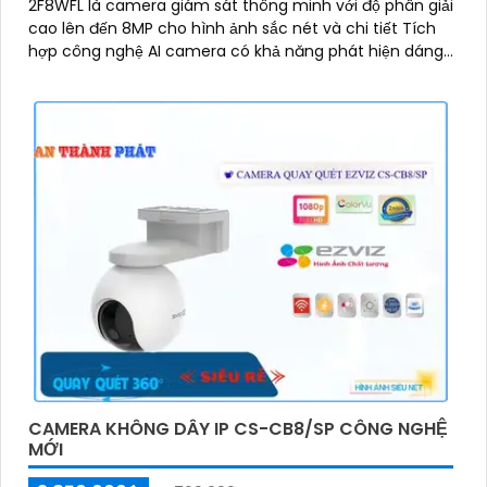
2F8WFL là camera giám sát thông minh với độ phân giải
cao lên đến 8MP cho hình ảnh sắc nét và chi tiết Tích
hợp công nghệ AI camera có khả năng phát hiện dáng
người và phương tiện báo động khi phát hiện xâm nhập
Thiết kế bền bỉ chống nước IP65 phù hợp lắp đặt trong
mọi điều kiện thời tiết. Camera An Ninh CS-CB5-R100-
2F8WFL có khả năng còi hú, đèn chớp báo động, Wifi
Không Dây, chức năng AI deep learning phân biệt người
& phương tiện
CAMERA KHÔNG DÂY IP CS-CB8/SP CÔNG NGHỆ
MỚI