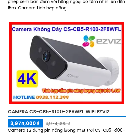
phép xem ban đêm với hồng ngoại có tầm nhìn lên đến
15m. Camera tích hợp công...
CAMERA CS-CB5-R100-2F8WFL WIFI EZVIZ
3,974,000 ₫
3,974,000 ₫
Camera sử dụng pin năng lượng mặt trời CS-CB5-R100-