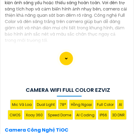
kiện ánh sáng yếu hoặc thiếu sáng hoàn toàn. Với đèn trợ
sáng tích hợp và cảm biến hình ảnh nhạy bén, camera cải
thiện khả năng quan sát ban đêm rõ ràng. Công nghệ Full
Color và đèn sáng trắng trên camera giúp bạn dễ dàng
giám sát và nhận diện mọi chi tiết trong khung hình, đảm
bảo hình ảnh sắc nét và màu sắc chân thực ngay cả
trong môi trường tối.
Camera công nghệ TiOC là một loại camera an ninh
thông minh mới được trang bị công nghệ TiOC
(Thermal Imaging for Object Classification). Được
CAMERA WIFI FULL COLOR EZVIZ
thiết kế để cung cấp hình ảnh sắt nét và chất lượng
cao trong mọi điều kiện ánh sáng, camera TiOC là sự
Mic Và Loa
Dual Light
78°
Hồng Ngoại
Full Color
AI
lựa chọn lý tưởng để bảo vệ ngôi nhà hay doanh
nghiệp của bạn.
CMOS
Xoay 360
Speed Dome
AI Coding
IP66
3D DNR
Với công nghệ TiOC, camera có khả năng phân biệt
rõ ràng giữa người và vật thể khác, giúp hạn chế tối
Camera Công Nghệ TiOC