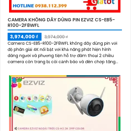
CAMERA KHÔNG DÂY DÙNG PIN EZVIZ CS-EB5-
R100-2F8WFL
3,974,000 ₫
3,974,000 ₫
Camera CS-EB5-R100-2F8WFL không dây dùng pin với
độ phân giải 4K nổi bật với khả năng phát hiện hình
dáng người và phương tiện hỗ trợ đàm thoại 2 chiều
camera còn trang bị còi cảnh báo và đèn chớp tăng
cường an ninh khi phát hiện sự xâm nhập camera tích
hợp tấm pin năng lượng mặt trời và pin sạc đạt chuẩn
IP65 chống nước và bụi giúp hoạt động bền bỉ trong mọi
điều kiện thời tiết.