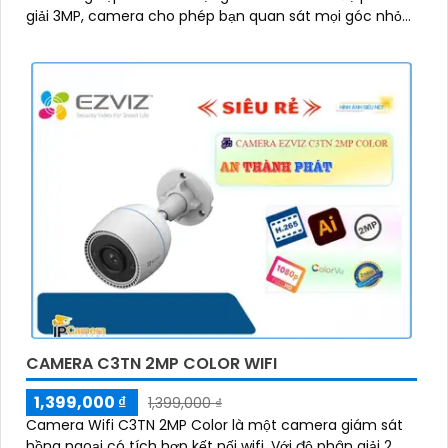
giải 3MP, camera cho phép bạn quan sát mọi góc nhỏ
nhất với rõ nét và sắc nét
CAMERA C3TN 2MP COLOR WIFI
1,399,000 ₫
1,399,000 ₫
Camera Wifi C3TN 2MP Color là một camera giám sát
hồng ngoại có tích hợp kết nối wifi. Với độ phân giải 2