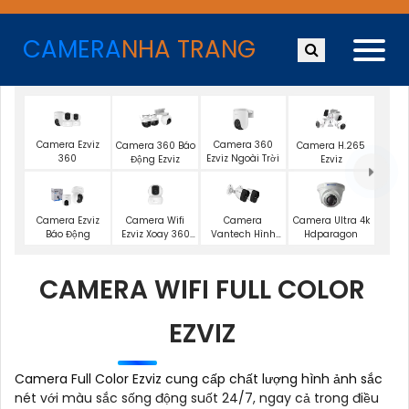
CAMERA
NHA TRANG
Camera Ezviz
Camera 360
Camera 360 Báo
Camera H.265
360
Ezviz Ngoài Trời
Động Ezviz
Ezviz
Camera Wifi
Camera Ezviz
Camera
Camera Ultra 4k
Ezviz Xoay 360
Báo Động
Vantech Hình
Hdparagon
Độ
Ảnh 1080P
CAMERA WIFI FULL COLOR
EZVIZ
Camera Full Color Ezviz cung cấp chất lượng hình ảnh sắc
nét với màu sắc sống động suốt 24/7, ngay cả trong điều