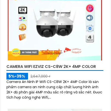
CAMERA WIFI EZVIZ CS-C8W 2K+ 4MP COLOR
5%-35%
2,647,000 ₫
Camera An Ninh IP Wifi CS-C8W 2K+ 4MP Color là sản
phẩm camera an ninh cung cấp chất lượng hình ảnh
2K+ độ phân giải 4MP màu sắc rõ ràng và sắc nét. Được
tích hợp công nghệ Wifi,...