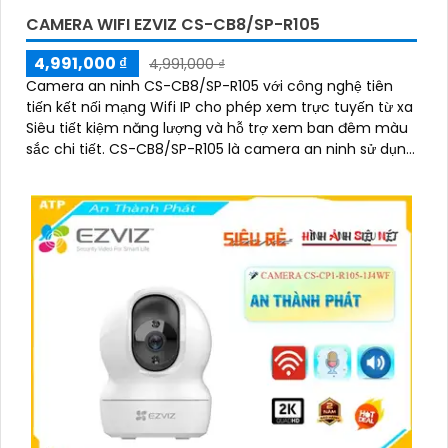
CAMERA WIFI EZVIZ CS-CB8/SP-R105
4,991,000 ₫
4,991,000 ₫
Camera an ninh CS-CB8/SP-R105 với công nghệ tiên
tiến kết nối mạng Wifi IP cho phép xem trực tuyến từ xa
Siêu tiết kiệm năng lượng và hỗ trợ xem ban đêm màu
sắc chi tiết. CS-CB8/SP-R105 là camera an ninh sử dụng
mạng điện thoại xem từ xa qua Wifi IP