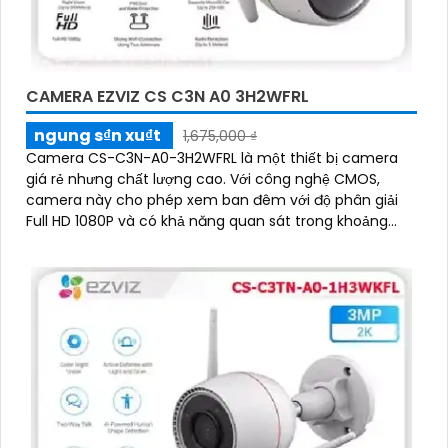
CAMERA EZVIZ CS C3N A0 3H2WFRL
ngung s₫n xu₫t
1,675,000 ₫
Camera CS-C3N-A0-3H2WFRL là một thiết bị camera
giá rẻ nhưng chất lượng cao. Với công nghệ CMOS,
camera này cho phép xem ban đêm với độ phân giải
Full HD 1080P và có khả năng quan sát trong khoảng
cách 30m với ánh sáng hồng ngoại