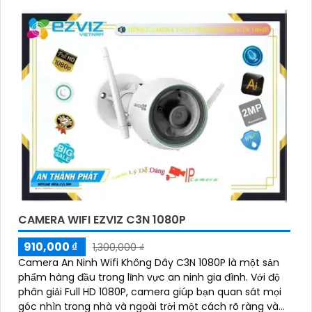
đa việc báo động giả và gửi cảnh báo khi phát hiện
sự việc đáng ngờ. Camera TiOC cũng được trang bị
cảm biến hồng ngoại và công nghệ AI để giữ cho
hình ảnh luôn rõ ràng, ngay cả trong điều kiện ánh
sáng yếu.
Với khả năng ghi hình sắc nét và độ phân giải cao,
camera TiOC sẽ giúp bạn yên tâm theo dõi và giám
sát mọi hoạt động xung quanh ngôi nhà hay doanh
nghiệp của mình. Đồng thời, tính năng kết nối mạng
thông qua ứng dụng di động cũng giúp bạn dễ dàng
kiểm soát và quản lý từ xa mọi thứ một cách thuận
tiện.
CAMERA WIFI EZVIZ C3N 1080P
910,000 ₫
1,300,000 ₫
Camera An Ninh Wifi Không Dây C3N 1080P là một sản
phẩm hàng đầu trong lĩnh vực an ninh gia đình. Với độ
phân giải Full HD 1080P, camera giúp bạn quan sát mọi
góc nhìn trong nhà và ngoài trời một cách rõ ràng và