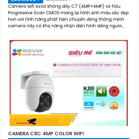
Camera wifi ezviz không dây C7 (4MP+4MP) sở hữu
Progressive Scan CMOS mang lại hình ảnh màu sắc đẹp
hơn với tính năng phát hiện chuyển động thông minh
camera này có khả năng nhận diện hình dáng người
vào ban đêm với hồng ngoại 10m sự tích hợp của micro
và loa màu sắc sáng đẹp 8.0 MP giúp phân biệt người
một cách chính xác công nghệ xử lý hình ảnh thiếu
sáng cùng hồng ngoại Smart IR ban đêm mang lại chất
lượng ảnh rõ nét và sắc sảo
CAMERA C8C 4MP COLOR WIFI