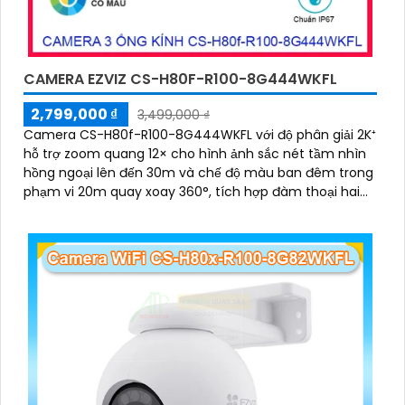
CAMERA EZVIZ CS-H80F-R100-8G444WKFL
2,799,000 ₫
3,499,000 ₫
Camera CS-H80f-R100-8G444WKFL với độ phân giải 2K⁺
hỗ trợ zoom quang 12× cho hình ảnh sắc nét tầm nhìn
hồng ngoại lên đến 30m và chế độ màu ban đêm trong
phạm vi 20m quay xoay 360°, tích hợp đàm thoại hai
chiều, còi báo động và đèn chớp, camera giúp nâng
cao an ninh hiệu quả. Đạt chuẩn IP67 có khả năng
chống bụi, nước, đảm bảo hoạt động ổn định trong mọi
điều kiện thời tiết