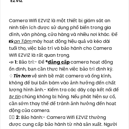
EZVIZ
Camera Wifi EZVIZ là một thiết bị giám sát an
ninh tiện ích được sử dụng phổ biến trong gia
đình, văn phòng, cửa hàng và nhiều nơi khác. Để
📸
an Tâm
máy hoạt động hiệu quả và kéo dài
tuổi thọ, việc bảo trì và bảo hành cho Camera
Wifi EZVIZ là rất quan trọng.
📣
1:
Bảo trì:- Để ®️
đẳng cấp
camera hoạt động
ổn định, bạn cần thực hiện việc bảo trì định kỳ.
♢
Tin hơn
vệ sinh bề mặt camera và ống kính,
không để bụi bẩn bám vào ảnh hưởng đến chất
lượng hình ảnh.- Kiểm tra các dây cáp kết nối để
tự tin
chúng không bị hỏng. Nếu phát hiện sự cố,
cần sớm thay thế để tránh ảnh hưởng đến hoạt
động của camera.
🙆‍♀️
2:
Bảo hành:- Camera Wifi EZVIZ thường
được cung cấp bảo hành từ nhà sản xuất. Người