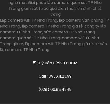
nghệ mới. Giải pháp lắp camera quan sát TP Nha
Trang giám sát từ xa qua điện thoại ổn định chất
lượng
Lắp camera wifi TP Nha Trang, lắp camera văn phòng TP
Nha Trang, lắp camera TP Nha Trang giá rẻ, công ty lắp
camera TP Nha Trang, sửa camera TP Nha Trang,
camera quan sát TP Nha Trang. camera wifi TP Nha
Trang giá rẻ, lắp camera wifi TP Nha Trang giá rẻ, tư vấn
lắp camera TP Nha Trang
51 Luỹ Bán Bích, TPHCM
Call : 0938.11.23.99
(028) 66.88.4949