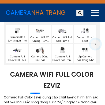
CAMERA
NHA TRANG
Camera 360
Camera Wifi Có
Camera Wifi Full
Camera Onvif
Ezviz Ngoài Trời
Chống Trộm
Color Ezviz
Ezviz
Ezviz
Camera Full
Lắp Camera
Camera Full
Camera Dùng
Color Ezviz Trong
Ezviz Trong Nhà
Color 360 Ezviz
Pin Ezviz
Nhà
CAMERA WIFI FULL COLOR
EZVIZ
Camera Full Color Ezviz cung cấp chất lượng hình ảnh sắc
nét với màu sắc sống động suốt 24/7, ngay cả trong điều