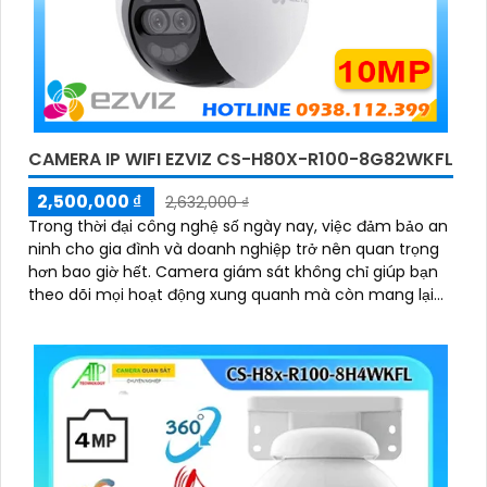
CAMERA IP WIFI EZVIZ CS-H80X-R100-8G82WKFL
2,500,000 ₫
2,632,000 ₫
Trong thời đại công nghệ số ngày nay, việc đảm bảo an
ninh cho gia đình và doanh nghiệp trở nên quan trọng
hơn bao giờ hết. Camera giám sát không chỉ giúp bạn
theo dõi mọi hoạt động xung quanh mà còn mang lại
sự an tâm cho bạn và những người thân yêu