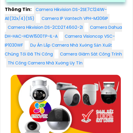
Thông Tin:
Camera Hikvision DS-2SE7C124IW-
AE(32x/4)(S5)
Camera IP Vantech VPH-M306IP
Camera Hikvision DS-2CD2T46G2-2I
Camera Dahua
DH-HAC-HDW1500TP-IL-A
Camera Visioncop VSC-
IP1030WF
Dự Án Lắp Camera Nhà Xưởng Sản Xuất
Chúng Tôi Đã Thi Công
Camera Giám Sát Công Trình
Thi Công Camera Nhà Xưởng Uy Tín