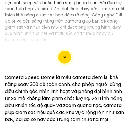
kiện ánh sáng yếu hoặc thiếu sáng hoàn toàn. Với đèn trợ
sáng tích hợp và cảm biến hình ảnh nhạy bén, camera cải
thiện khả năng quan sát ban đêm rõ ràng. Công nghệ Full
Color và đèn sáng trắng trên camera giúp bạn dễ dàng
giám sát và nhận diện mọi chi tiết trong khung hình, đảm
bảo hình ảnh sắc nét và màu sắc chân thực ngay cả
trong môi trường tối.
"Bạn đang tìm kiếm một giải pháp an ninh hiệu quả
Camera Speed Dome là mẫu camera đem lại khả
và tiết kiệm? Hãy khám phá Camera Wifi Ezviz -
năng xoay 360 độ toàn cảnh, cho phép người dùng
dòng sản phẩm chính hãng với mức giá rất hấp dẫn.
điều chỉnh góc nhìn linh hoạt và phóng đại hình ảnh
Với thiết kế hiện đại, dễ dàng lắp đặt và kết nối thông
từ xa mà không làm giảm chất lượng. Với tính năng
minh qua Wifi, Camera Wifi Ezviz sẽ giúp bạn giám
điều khiển tốc độ quay và zoom quang học, camera
sát ngôi nhà hoặc văn phòng mọi lúc mọi nơi chỉ
giúp giám sát hiệu quả các khu vực rộng lớn như sân
bằng một chiếc điện thoại thông minh.
bay, bãi đỗ xe hay các trung tâm thương mại.
Không chỉ vậy, sản phẩm cũng mang lại chất lượng
hình ảnh sắc nét và độ phân giải cao, cho phép bạn