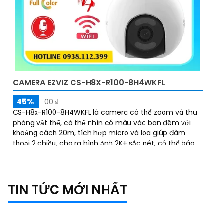
CAMERA EZVIZ CS-H8X-R100-8H4WKFL
45%
00 ₫
CS-H8x-R100-8H4WKFL là camera có thể zoom và thu
phóng vật thể, có thể nhìn có màu vào ban đêm với
khoảng cách 20m, tích hợp micro và loa giúp đàm
thoại 2 chiều, cho ra hình ảnh 2K+ sắc nét, có thể báo
động chủ động bằng còi và đèn
TIN TỨC MỚI NHẤT