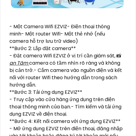
- Một Camera Wifi EZVIZ- Điện thoại thông
minh- Một router Wifi- Một thẻ nhớ (nếu
camera hỗ trợ lưu trữ video)
**Bước 2: Lắp đặt camera**
- Đặt camera Wifi EZVIZ ở vị trí cần giám sát, 📸
an Tâm
camera có tầm nhìn rõ ràng và không
bị cản trở.- Cắm camera vào nguồn điện và kết
nối với router Wifi theo hướng dẫn trong sách
hướng dẫn.
**Bước 3: Tải ứng dụng EZVIZ**
- Truy cập vào cửa hàng ứng dụng trên điện
thoại thông minh của bạn.- Tìm kiếm và tải ứng
dụng EZVIZ về điện thoại.
**Bước 4: Kết nối camera với ứng dụng EZVIZ**
- Mở ứng dụng EZVIZ trên điện thoại, đăng nhập
vào tài khoản hoặc đăng ký tài khoản mới nếu