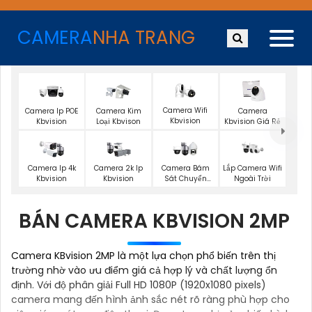
CAMERA
NHA TRANG
Camera Wifi
Camera Ip POE
Camera Kim
Camera
Kbvision
Kbvision
Loại Kbvison
Kbvision Giá Rẻ
Lắp Camera Wifi
Camera Ip 4k
Camera 2k Ip
Camera Bám
Ngoài Trời
Kbvision
Kbvision
Sát Chuyển
Động Kbvision
BÁN CAMERA KBVISION 2MP
Camera KBvision 2MP là một lựa chọn phổ biến trên thị
trường nhờ vào ưu điểm giá cả hợp lý và chất lượng ổn
định. Với độ phân giải Full HD 1080P (1920x1080 pixels)
camera mang đến hình ảnh sắc nét rõ ràng phù hợp cho