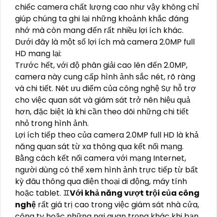
chiếc camera chất lượng cao như vậy không chỉ
giúp chúng ta ghi lại những khoảnh khắc đáng
nhớ mà còn mang đến rất nhiều lợi ích khác.
Dưới đây là một số lợi ích mà camera 2.0MP full
HD mang lại:
Trước hết, với độ phân giải cao lên đến 2.0MP,
camera này cung cấp hình ảnh sắc nét, rõ ràng
và chi tiết. Nét ưu điểm của công nghệ Sự hỗ trợ
cho việc quan sát và giám sát trở nên hiệu quả
hơn, đặc biệt là khi cần theo dõi những chi tiết
nhỏ trong hình ảnh.
Lợi ích tiếp theo của camera 2.0MP full HD là khả
năng quan sát từ xa thông qua kết nối mạng.
Bằng cách kết nối camera với mạng Internet,
người dùng có thể xem hình ảnh trực tiếp từ bất
kỳ đâu thông qua điện thoại di động, máy tính
hoặc tablet. ♊
Với khả năng vượt trội của công
nghệ
rất giá trị cao trong việc giám sát nhà cửa,
công ty hoặc những nơi quan trọng khác khi bạn