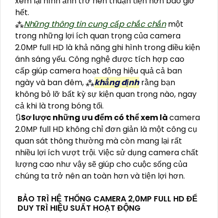
xem lại hình ảnh trở nên thuận tiện hơn bao giờ
hết.
⁂
Những thông tin cung cấp chắc chắn
một
trong những lợi ích quan trọng của camera
2.0MP full HD là khả năng ghi hình trong điều kiện
ánh sáng yếu. Công nghệ được tích hợp cao
cấp giúp camera hoạt động hiệu quả cả ban
ngày và ban đêm, ⁂
khẳng định
rằng bạn
không bỏ lỡ bất kỳ sự kiện quan trọng nào, ngay
cả khi là trong bóng tối.
🔃
Sơ lược những ưu đểm có thể xem là
camera
2.0MP full HD không chỉ đơn giản là một công cụ
quan sát thông thường mà còn mang lại rất
nhiều lợi ích vượt trội. Việc sử dụng camera chất
lượng cao như vậy sẽ giúp cho cuộc sống của
chúng ta trở nên an toàn hơn và tiện lợi hơn.
BẢO TRÌ HỆ THỐNG CAMERA 2,0MP FULL HD ĐỂ
DUY TRÌ HIỆU SUẤT HOẠT ĐỘNG