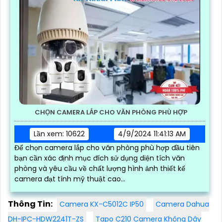
CHỌN CAMERA LẮP CHO VĂN PHÒNG PHÙ HỢP
Lần xem: 10622
4/9/2024 11:41:13 AM
Để chọn camera lắp cho văn phòng phù hợp đầu tiên
bạn cần xác định mục đích sử dụng diện tích văn
phòng và yêu cầu về chất lượng hình ảnh thiết kế
camera đạt tính mỹ thuật cao...
Thông Tin:
Camera KX-C5012C IP50
Camera Dahua
DH-IPC-HDW2241T-ZS
Tapo C210 Camera Không Dây