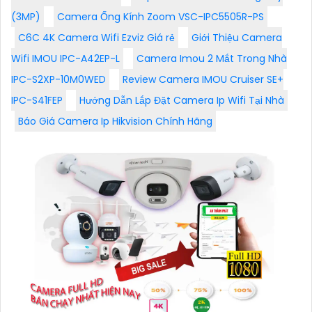
(3MP)
Camera Ống Kính Zoom VSC-IPC5505R-PS
C6C 4K Camera Wifi Ezviz Giá rẻ
Giới Thiệu Camera
Wifi IMOU IPC-A42EP-L
Camera Imou 2 Mắt Trong Nhà
IPC-S2XP-10M0WED
Review Camera IMOU Cruiser SE+
IPC-S41FEP
Hướng Dẫn Lắp Đặt Camera Ip Wifi Tại Nhà
Báo Giá Camera Ip Hikvision Chính Hãng