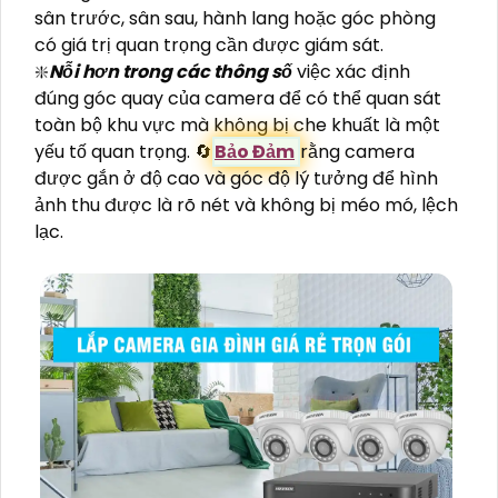
sân trước, sân sau, hành lang hoặc góc phòng
có giá trị quan trọng cần được giám sát.
❇️
Nỗi hơn trong các thông số
việc xác định
đúng góc quay của camera để có thể quan sát
toàn bộ khu vực mà không bị che khuất là một
yếu tố quan trọng. 🔄
Bảo Đảm
rằng camera
được gắn ở độ cao và góc độ lý tưởng để hình
ảnh thu được là rõ nét và không bị méo mó, lệch
lạc.