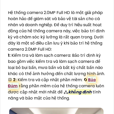
Hệ thống camera 2.0MP Full HD là một giải pháp
hoàn hảo để giám sát và bảo vệ tài sản cho cá
nhân và doanh nghiệp. Để duy trì hiệu suất hoạt
động của hệ thống camera này, việc bảo trì định
kỳ và chăm sóc kỹ lưỡng là rất quan trọng. Dưới
đây là một số điều cần lưu ý khi bảo trì hệ thống
camera 2.0MP Full HD:
1:
Kiểm tra và làm sạch camera: Bảo trì định kỳ
bao gồm việc kiểm tra và làm sạch camera để
loại bỏ bụi bẩn, mưa bẩn và bất kỳ chất bẩn nào
khác có thể ảnh hưởng đến chất lượng hình ảnh.
🔳
2:
Kiểm tra và cập nhật phần mềm: 🔄
Bảo
Đảm
rằng phần mềm của hệ thống camera luôn
được cập nhật mới nhất để ⁂
khẳng định
tính
năng và bảo mật của hệ thống.