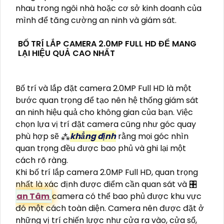
nhau trong ngôi nhà hoặc cơ sở kinh doanh của
mình để tăng cường an ninh và giám sát.
BỐ TRÍ LẮP CAMERA 2.0MP FULL HD ĐỂ MANG
LẠI HIỆU QUẢ CAO NHẤT
Bố trí và lắp đặt camera 2.0MP Full HD là một
bước quan trọng để tạo nên hệ thống giám sát
an ninh hiệu quả cho không gian của bạn. Việc
chọn lựa vị trí đặt camera cũng như góc quay
phù hợp sẽ ⁂
khẳng định
rằng mọi góc nhìn
quan trọng đều được bao phủ và ghi lại một
cách rõ ràng.
Khi bố trí lắp camera 2.0MP Full HD, quan trọng
nhất là xác định được điểm cần quan sát và 🎛
an Tâm
camera có thể bao phủ được khu vực
đó một cách toàn diện. Camera nên được đặt ở
những vị trí chiến lược như cửa ra vào, cửa sổ,