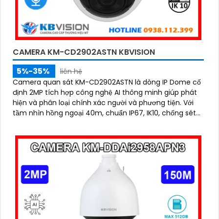
CAMERA KM-CD2902ASTN KBVISION
5%-35%
liên hệ
Camera quan sát KM-CD2902ASTN là dòng IP Dome cố
định 2MP tích hợp công nghệ AI thông minh giúp phát
hiện và phân loại chính xác người và phương tiện. Với
tầm nhìn hồng ngoại 40m, chuẩn IP67, IK10, chống sét
5000V và hỗ trợ PoE, camera hoạt động ổn định trong
mọi điều kiện môi trường