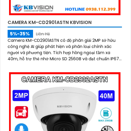
CAMERA KM-CD2901ASTN KBVISION
5%-35%
Liên Hệ
Camera KM-CD2901ASTN có độ phân giải 2MP sở hữu
công nghệ AI giúp phát hiện và phân loại chính xác
người và phương tiện. Tích hợp hồng ngoại tầm xa
40m, hỗ trợ thẻ nhớ Micro SD 256GB và đạt chuẩn IP67,
IK10, đảm bảo hoạt động bền bỉ trong mọi điều kiện môi
trường