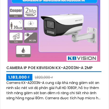
CAMERA IP POE KBVISION KX-A2003N-A 2MP
1,183,000 ₫
1,820,000 ₫
Camera KX-A2003N-A cung cấp khả năng giám sát an
ninh sắc nét với độ phân giải Full HD 1080P, hỗ trợ thêm
tính năng giám sát ban đêm rõ ràng chi tiết nhờ ánh
sáng hồng ngoại 80m. Camera được tích hợp micro hỗ
trợ ghi âm theo thời gian thực một cách chi tiết