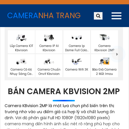
CAMERA
NHA TRANG
Lắp Camera IOT
Camera IP AI
Camera Ip
Camera
Kbvision
Kbvision
Dome Full Color
Kbvision 2MP
Kbvision
Báo Giá Camera
Camera Có Độ
Camera Chuẩn
Camera Wifi 3K
2 Mắt Imou
Nhạy Sáng Cao
Onvif Kbvision
Kbvision
BÁN CAMERA KBVISION 2MP
Camera KBvision 2MP là một lựa chọn phổ biến trên thị
trường nhờ vào ưu điểm giá cả hợp lý và chất lượng ổn
định. Với độ phân giải Full HD 1080P (1920x1080 pixels)
camera mang đến hình ảnh sắc nét rõ ràng phù hợp cho