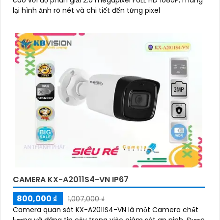
cao với độ phân giải 2.0 megapixel FULL HD 1080P, mang
lại hình ảnh rõ nét và chi tiết đến từng pixel
CAMERA KX-A2011S4-VN IP67
800,000 ₫
1,007,000 ₫
Camera quan sát KX-A2011S4-VN là một Camera chất