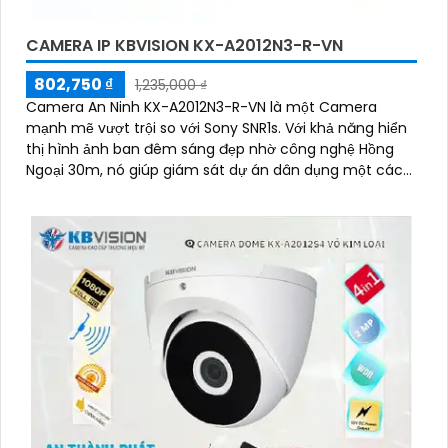
CAMERA IP KBVISION KX-A2012N3-R-VN
802,750 ₫
1,235,000 ₫
Camera An Ninh KX-A2012N3-R-VN là một Camera
mạnh mẽ vượt trội so với Sony SNR1s. Với khả năng hiển
thị hình ảnh ban đêm sáng đẹp nhờ công nghệ Hồng
Ngoại 30m, nó giúp giám sát dự án dân dụng một cách
hiệu quả