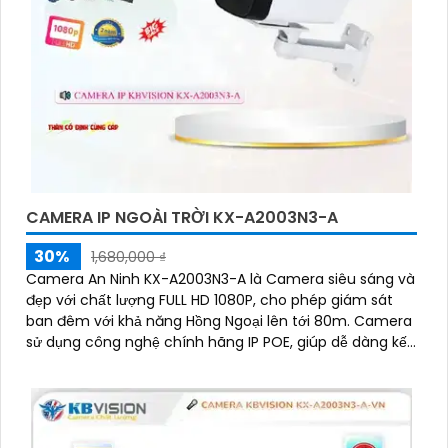
CAMERA IP NGOÀI TRỜI KX-A2003N3-A
30%
1,680,000 ₫
Camera An Ninh KX-A2003N3-A là Camera siêu sáng và
đẹp với chất lượng FULL HD 1080P, cho phép giám sát
ban đêm với khả năng Hồng Ngoại lên tới 80m. Camera
sử dụng công nghệ chính hãng IP POE, giúp dễ dàng kết
nối và đảm bảo độ ổn định