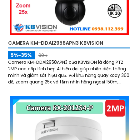
CAMERA KM-DDAI2958APN3 KBVISION
5%-35%
00 ₫
Camera KM-DDAi2958APN3 của KBVISION là dòng PTZ
2MP cao cấp tích hợp AI hiện đại giúp nhận diện thông
minh và giám sát hiệu quả. Với khả năng quay xoay 360
độ, zoom quang 25x và tầm nhìn hồng ngoại 150m,
camera đảm bảo hình ảnh sắc nét trong mọi điều kiện