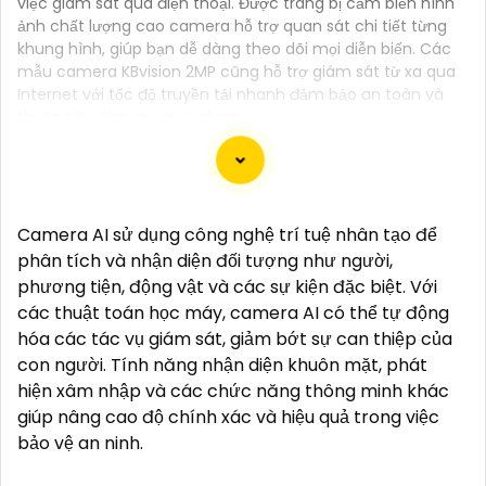
việc giám sát qua điện thoại. Được trang bị cảm biến hình
ảnh chất lượng cao camera hỗ trợ quan sát chi tiết từng
khung hình, giúp bạn dễ dàng theo dõi mọi diễn biến. Các
mẫu camera KBvision 2MP cũng hỗ trợ giám sát từ xa qua
Internet với tốc độ truyền tải nhanh đảm bảo an toàn và
thuận tiện cho người sử dụng.
Đây là một mẫu camera 2.0MP FULL HD rất tốt mà
Camera AI sử dụng công nghệ trí tuệ nhân tạo để
bạn có thể sử dụng để giám sát và bảo vệ nhà cửa
phân tích và nhận diện đối tượng như người,
hoặc cơ sở kinh doanh của mình. Camera này cung
phương tiện, động vật và các sự kiện đặc biệt. Với
cấp hình ảnh sắc nét, chất lượng cao và có khả
các thuật toán học máy, camera AI có thể tự động
năng quan sát trong đêm thông qua công nghệ
hóa các tác vụ giám sát, giảm bớt sự can thiệp của
hồng ngoại.
con người. Tính năng nhận diện khuôn mặt, phát
Dưới đây là một mô tả cơ bản về chiếc camera này:
hiện xâm nhập và các chức năng thông minh khác
- Độ phân giải: 2.0MP FULL HD- Chất lượng hình ảnh:
giúp nâng cao độ chính xác và hiệu quả trong việc
Sắc nét, chất lượng cao- Công nghệ hồng ngoại: Có
bảo vệ an ninh.
khả năng quan sát trong đêm- Kết nối: Dây cáp,