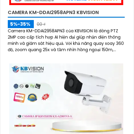
CAMERA KM-DDAI2958APN3 KBVISION
5%-35%
00 ₫
Camera KM-DDAi2958APN3 của KBVISION là dòng PTZ
2MP cao cấp tích hợp AI hiện đại giúp nhận diện thông
minh và giám sát hiệu quả. Với khả năng quay xoay 360
độ, zoom quang 25x và tầm nhìn hồng ngoại 150m,
camera đảm bảo hình ảnh sắc nét trong mọi điều kiện