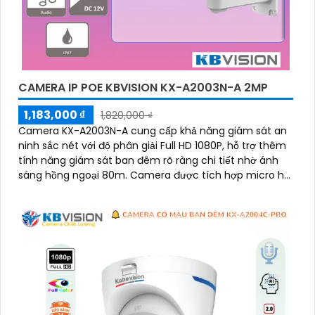
CAMERA IP POE KBVISION KX-A2003N-A 2MP
1,183,000 ₫
1,820,000 ₫
Camera KX-A2003N-A cung cấp khả năng giám sát an
ninh sắc nét với độ phân giải Full HD 1080P, hỗ trợ thêm
tính năng giám sát ban đêm rõ ràng chi tiết nhờ ánh
sáng hồng ngoại 80m. Camera được tích hợp micro hỗ
trợ ghi âm theo thời gian thực một cách chi tiết