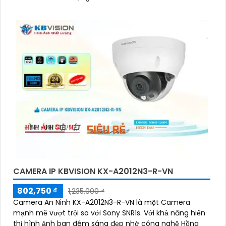
CAMERA IP KBVISION KX-A2012N3-R-VN
802,750 ₫
1,235,000 ₫
Camera An Ninh KX-A2012N3-R-VN là một Camera
mạnh mẽ vượt trội so với Sony SNR1s. Với khả năng hiển
thị hình ảnh ban đêm sáng đẹp nhờ công nghệ Hồng