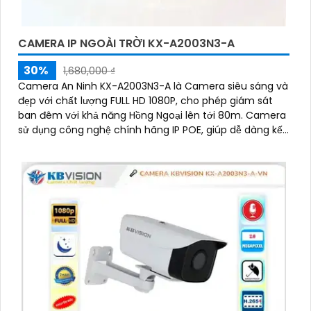
CAMERA IP NGOÀI TRỜI KX-A2003N3-A
30%
1,680,000 ₫
Camera An Ninh KX-A2003N3-A là Camera siêu sáng và
đẹp với chất lượng FULL HD 1080P, cho phép giám sát
ban đêm với khả năng Hồng Ngoại lên tới 80m. Camera
sử dụng công nghệ chính hãng IP POE, giúp dễ dàng kết
nối và đảm bảo độ ổn định