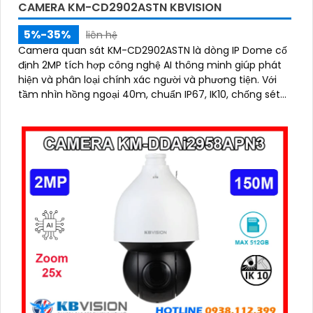
CAMERA KM-CD2902ASTN KBVISION
5%-35%
liên hệ
Camera quan sát KM-CD2902ASTN là dòng IP Dome cố
định 2MP tích hợp công nghệ AI thông minh giúp phát
hiện và phân loại chính xác người và phương tiện. Với
tầm nhìn hồng ngoại 40m, chuẩn IP67, IK10, chống sét
5000V và hỗ trợ PoE, camera hoạt động ổn định trong
mọi điều kiện môi trường