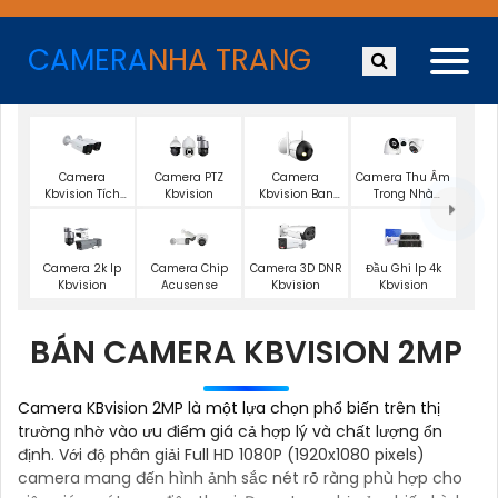
CAMERA
NHA TRANG
Camera
Camera PTZ
Camera
Camera Thu Âm
Kbvision Tích
Kbvision
Kbvision Ban
Trong Nhà
Hợp Ai
Đêm Có Màu
Kbvision
Camera 2k Ip
Camera Chip
Camera 3D DNR
Đầu Ghi Ip 4k
Kbvision
Acusense
Kbvision
Kbvision
BÁN CAMERA KBVISION 2MP
Camera KBvision 2MP là một lựa chọn phổ biến trên thị
trường nhờ vào ưu điểm giá cả hợp lý và chất lượng ổn
định. Với độ phân giải Full HD 1080P (1920x1080 pixels)
camera mang đến hình ảnh sắc nét rõ ràng phù hợp cho