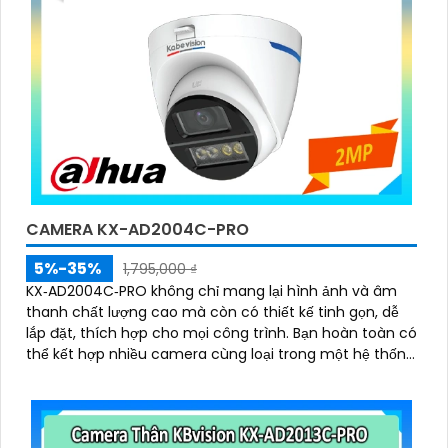
CAMERA KX-AD2004C-PRO
5%-35%
1,795,000 ₫
KX‑AD2004C‑PRO không chỉ mang lại hình ảnh và âm
thanh chất lượng cao mà còn có thiết kế tinh gọn, dễ
lắp đặt, thích hợp cho mọi công trình. Bạn hoàn toàn có
thể kết hợp nhiều camera cùng loại trong một hệ thống
để giám sát toàn bộ không gian một cách hiệu quả, tiết
kiệm thời gian và chi phí