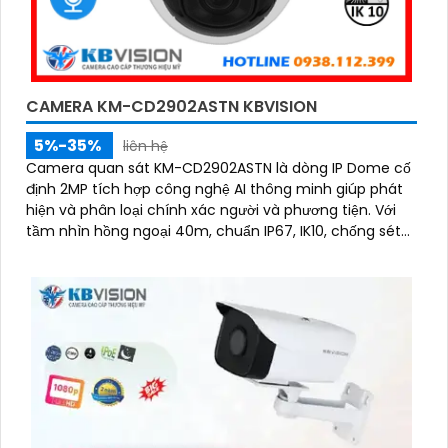
CAMERA KM-CD2902ASTN KBVISION
5%-35%
liên hệ
Camera quan sát KM-CD2902ASTN là dòng IP Dome cố
định 2MP tích hợp công nghệ AI thông minh giúp phát
hiện và phân loại chính xác người và phương tiện. Với
tầm nhìn hồng ngoại 40m, chuẩn IP67, IK10, chống sét
5000V và hỗ trợ PoE, camera hoạt động ổn định trong
mọi điều kiện môi trường