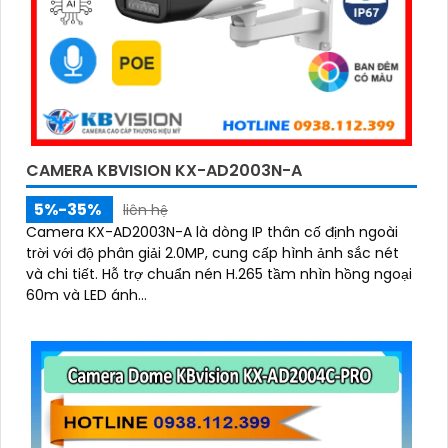
CAMERA KBVISION KX-AD2003N-A
5%-35%
liên hệ
Camera KX-AD2003N-A là dòng IP thân cố định ngoài
trời với độ phân giải 2.0MP, cung cấp hình ảnh sắc nét
và chi tiết. Hỗ trợ chuẩn nén H.265 tầm nhìn hồng ngoại
60m và LED ánh...