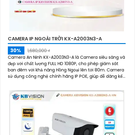
CAMERA IP NGOÀI TRỜI KX-A2003N3-A
30%
1,680,000 ₫
Camera An Ninh KX-A2003N3-A là Camera siêu sáng và
đẹp với chất lượng FULL HD 1080P, cho phép giám sát
ban đêm với khả năng Hồng Ngoại lên tới 80m. Camera
sử dụng công nghệ chính hãng IP POE, giúp dễ dàng kết
nối và đảm bảo độ ổn định