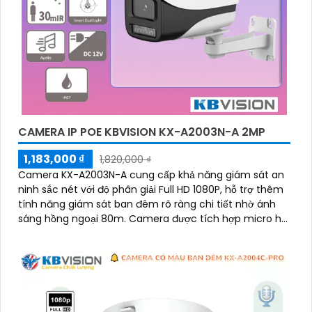
CAMERA IP POE KBVISION KX-A2003N-A 2MP
1,183,000 ₫
1,820,000 ₫
Camera KX-A2003N-A cung cấp khả năng giám sát an
ninh sắc nét với độ phân giải Full HD 1080P, hỗ trợ thêm
tính năng giám sát ban đêm rõ ràng chi tiết nhờ ánh
sáng hồng ngoại 80m. Camera được tích hợp micro hỗ
trợ ghi âm theo thời gian thực một cách chi tiết