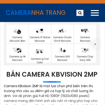
CAMERA
NHA TRANG
Camera
Camera IP Dome
Camera Chuẩn
Camera
Kbvision Ban
Kbviison
Onvif Kbvision
Kbvision
Đêm Có Màu
Motorized Lens
Camera Wifi
Camera Ip 4k
Camera Chip
Camera Ip Full
Kbvision
Kbvision
Sony NIR
Color
KBvision
BÁN CAMERA KBVISION 2MP
Camera KBvision 2MP là một lựa chọn phổ biến trên thị
trường nhờ vào ưu điểm giá cả hợp lý và chất lượng ổn
định. Với độ phân giải Full HD 1080P (1920x1080 pixels)
camera mang đến hình ảnh sắc nét rõ ràng phù hợp cho