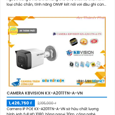
loại chắc chắn, tính năng ONVIF kết nối với đầu ghi cũng
như hoạt động độc lập bằng tên miền
CAMERA KBVISION KX-A2011TN-A-VN
1,426,750 ₫
2,195,000 ₫
Camera IP POE KX-A2011TN-A-VN sở hữu chất lượng
hình ảnh full HD 1080, hồng ngoại 30m, công nghệ