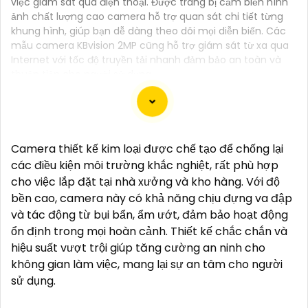
việc giám sát qua điện thoại. Được trang bị cảm biến hình
ảnh chất lượng cao camera hỗ trợ quan sát chi tiết từng
khung hình, giúp bạn dễ dàng theo dõi mọi diễn biến. Các
mẫu camera KBvision 2MP cũng hỗ trợ giám sát từ xa qua
Internet với tốc độ truyền tải nhanh đảm bảo an toàn và
thuận tiện cho người sử dụng.
Đây là một mẫu camera 2.0MP FULL HD rất tốt mà
Camera thiết kế kim loại được chế tạo để chống lại
bạn có thể sử dụng để giám sát và bảo vệ nhà cửa
các điều kiện môi trường khắc nghiệt, rất phù hợp
hoặc cơ sở kinh doanh của mình. Camera này cung
cho việc lắp đặt tại nhà xưởng và kho hàng. Với độ
cấp hình ảnh sắc nét, chất lượng cao và có khả
bền cao, camera này có khả năng chịu đựng va đập
năng quan sát trong đêm thông qua công nghệ
và tác động từ bụi bẩn, ẩm ướt, đảm bảo hoạt động
hồng ngoại.
ổn định trong mọi hoàn cảnh. Thiết kế chắc chắn và
Dưới đây là một mô tả cơ bản về chiếc camera này:
hiệu suất vượt trội giúp tăng cường an ninh cho
- Độ phân giải: 2.0MP FULL HD- Chất lượng hình ảnh:
không gian làm việc, mang lại sự an tâm cho người
Sắc nét, chất lượng cao- Công nghệ hồng ngoại: Có
sử dụng.
khả năng quan sát trong đêm- Kết nối: Dây cáp,