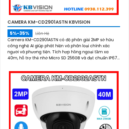
CAMERA KM-CD2901ASTN KBVISION
5%-35%
Liên Hệ
Camera KM-CD2901ASTN có độ phân giải 2MP sở hữu
công nghệ AI giúp phát hiện và phân loại chính xác
người và phương tiện. Tích hợp hồng ngoại tầm xa
40m, hỗ trợ thẻ nhớ Micro SD 256GB và đạt chuẩn IP67,
IK10, đảm bảo hoạt động bền bỉ trong mọi điều kiện môi
trường