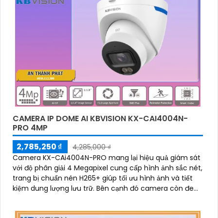
CAMERA IP DOME AI KBVISION KX-CAI4004N-
PRO 4MP
2,785,250 ₫
4,285,000 ₫
Camera KX-CAi4004N-PRO mang lại hiệu quả giám sát
với độ phân giải 4 Megapixel cung cấp hình ảnh sắc nét,
trang bị chuẩn nén H265+ giúp tối ưu hình ảnh và tiết
kiệm dung lượng lưu trữ. Bên cạnh đó camera còn đem
lại khả năng phát hiện thông minh như hàng rào ảo,
xâm nhập, và phân biệt người/xe (SMD Plus) bảo vệ an