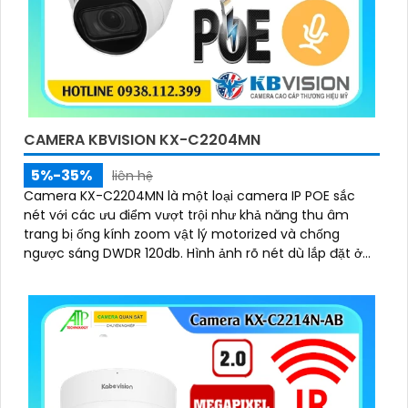
CAMERA KBVISION KX-C2204MN
5%-35%
liên hệ
Camera KX-C2204MN là một loại camera IP POE sắc
nét với các ưu điểm vượt trội như khả năng thu âm
trang bị ống kính zoom vật lý motorized và chống
ngược sáng DWDR 120db. Hình ảnh rõ nét dù lắp đặt ở
đâu camera còn có khả năng phát hiện người/phương
tiện