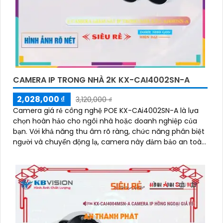
CAMERA IP TRONG NHÀ 2K KX-CAI4002SN-A
2,028,000 ₫
3,120,000 ₫
Camera giá rẻ công nghệ POE KX-CAi4002SN-A là lựa
chọn hoàn hảo cho ngôi nhà hoặc doanh nghiệp của
bạn. Với khả năng thu âm rõ ràng, chức năng phân biệt
người và chuyển động lạ, camera này đảm bảo an toàn
và an ninh tối đa