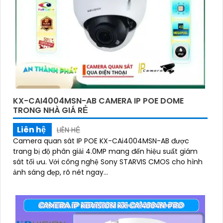
KX-CAI4004MSN-AB CAMERA IP POE DOME
TRONG NHÀ GIÁ RẺ
Liên hệ
LIÊN HỆ
Camera quan sát IP POE KX-CAi4004MSN-AB được
trang bị độ phân giải 4.0MP mang đến hiệu suất giám
sát tối ưu. Với công nghệ Sony STARVIS CMOS cho hình
ảnh sáng đẹp, rõ nét ngay...