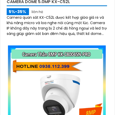
CAMERA DOME 5.0MP KX-C52L
5%-35%
liên hệ
Camera quan sát KX-C52L được kết hợp giữa giá rẻ và
khả năng micro và loa nghe nói cùng một lúc. Camera
IP không dây này trang bị 2 chế độ hồng ngoại và led trợ
sáng giúp giám sát ban đêm hiệu quả, thiết kế dome
nhỏ gọn cho ra gốc nhìn rộng đáng để tham khảo