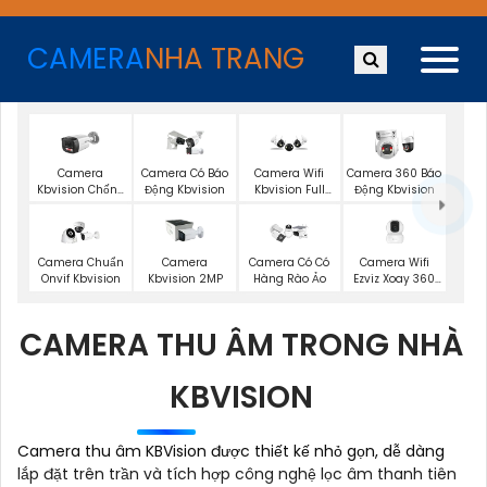
CAMERA
NHA TRANG
Camera
Camera Có Báo
Camera Wifi
Camera 360 Báo
Kbvision Chống
Động Kbvision
Kbvision Full
Động Kbvision
Trộm
Color
Camera Wifi
Camera Chuẩn
Camera
Camera Có Có
Ezviz Xoay 360
Onvif Kbvision
Kbvision 2MP
Hàng Rào Ảo
Độ
CAMERA THU ÂM TRONG NHÀ
KBVISION
Camera thu âm KBVision được thiết kế nhỏ gọn, dễ dàng
lắp đặt trên trần và tích hợp công nghệ lọc âm thanh tiên