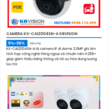
CAMERA KX-CAI2004SN-A KBVISION
5%-35%
liên hệ
KX-CAi2004SN-A là camera IP AI dome 2.0MP ghi âm
tích hợp công nghệ hồng ngoại và chuẩn nén H.265+
giúp giảm thiểu băng thông và tối ưu hóa dung lượng
lưu trữ