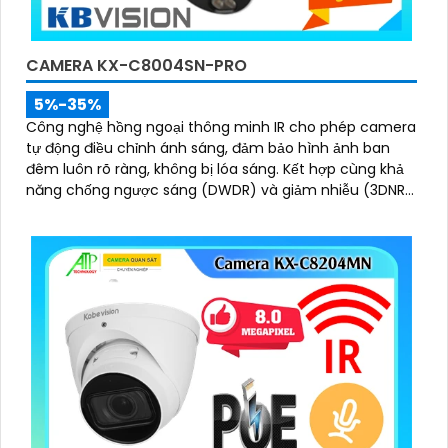
CAMERA KX-C8004SN-PRO
5%-35%
Công nghệ hồng ngoại thông minh IR cho phép camera
tự động điều chỉnh ánh sáng, đảm bảo hình ảnh ban
đêm luôn rõ ràng, không bị lóa sáng. Kết hợp cùng khả
năng chống ngược sáng (DWDR) và giảm nhiễu (3DNR),
hình ảnh thu được luôn mượt mà, màu sắc chân thực
và chi tiết rõ nét, ngay cả trong môi trường ánh sáng
yếu hoặc ánh sáng phức tạp như ngược sáng hoặc chói
nắng