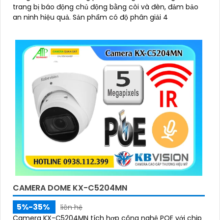
trang bị báo động chủ động bằng còi và đèn, đảm bảo
an ninh hiệu quả. Sản phẩm có độ phân giải 4
CAMERA DOME KX-C5204MN
5%-35%
liên hệ
Camera KX-C5204MN tích hợp công nghệ POE với chip