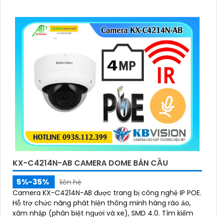
đêm bằng hồng ngoại lên đến 40m
KX-C4214N-AB CAMERA DOME BÁN CẦU
5%-35%
liên hệ
Camera KX-C4214N-AB được trang bị công nghệ IP POE.
Hỗ trợ chức năng phát hiện thông minh hàng rào ảo,
xâm nhập (phân biệt người và xe), SMD 4.0. Tìm kiếm