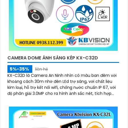
CAMERA DOME ÁNH SÁNG KÉP KX-C32D
5%-35%
liên hệ
KX-C32D là Camera An Ninh nhìn có màu ban đêm với
khoảng cách 30m nhờ đèn LEd trợ sáng, với chất liệu
kim loại, hỗ trợ kết nối wifi, chống nước chuẩn IP 67, với
độ phân giải 3.0MP cho ra hình ảnh sắc nét, tích hợp
micro và khe cắm thẻ nhớ 265GB