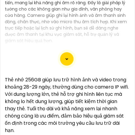
tiến, mang lại khả năng ghi âm rõ ràng. Đây là giải pháp lý
tưởng cho các không gian như gia đình, văn phòng hay
cửa hàng. Camera giúp ghi lại hình ảnh và âm thanh sinh
động, chân thực, nhờ vào micro thu âm tích hợp. Khi xem
trực tiếp hoặc lại lịch sử ghi hình, bạn sẽ dễ dàng nghe
được âm thanh tại khu vực giám sát, hỗ trợ quản lý và
giám sát hiệu quả hơn.
Chào bạn, dưới đây là một số câu giới thiệu cho việc
Thẻ nhớ 256GB giúp lưu trữ hình ảnh và video trong
mua Camera Kbvision với chiết khấu cao và giải
khoảng 28-29 ngày, thường dùng cho camera IP wifi.
pháp phù hợp trong ngữ cảnh của một đại lý công
Với dung lượng lớn, thẻ hỗ trợ ghi hình liên tục mà
nghệ:
không lo hết dung lượng, giúp tiết kiệm thời gian
🛃
1:
"Chào anh/chị! Bạn đang tìm kiếm Camera
thay thẻ. Tuổi thọ dài và khả năng xem lại nhanh
Kbvision với chiết khấu hấp dẫn? Hãy đến với chúng
chóng cũng là ưu điểm, đảm bảo hiệu quả giám sát
tôi để nhận ưu đãi đặc biệt và được tư vấn về giải
ổn định trong các môi trường yêu cầu lưu trữ dài
pháp chính xác nhất cho nhu cầu an ninh của bạn!"
hạn.
️🏅️
2:
"Bạn muốn mua Camera Kbvision với giá ưu đãi