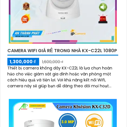
CAMERA WIFI GIÁ RẺ TRONG NHÀ KX-C22L 1080P
1,300,000 ₫
1,600,000 ₫
Thiết bị camera không dây KX-C22L là lựa chọn hoàn
hảo cho việc giám sát gia đình hoặc văn phòng một
cách hiệu quả và tiện lợi. Với khả năng kết nối Wifi,
camera này sẽ giúp bạn dễ dàng theo dõi mọi hoạt
động từ xa thông qua điện thoại di động