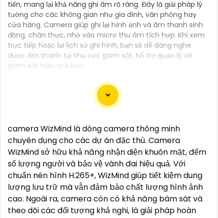
tiến, mang lại khả năng ghi âm rõ ràng. Đây là giải pháp lý
tưởng cho các không gian như gia đình, văn phòng hay
cửa hàng. Camera giúp ghi lại hình ảnh và âm thanh sinh
động, chân thực, nhờ vào micro thu âm tích hợp. Khi xem
trực tiếp hoặc lại lịch sử ghi hình, bạn sẽ dễ dàng nghe
được âm thanh tại khu vực giám sát, hỗ trợ quản lý và
giám sát hiệu quả hơn.
Camera Zoom 25X là lựa chọn hoàn hảo cho việc
camera WizMind là dòng camera thông minh
giám sát và theo dõi từ xa. Với khả năng zoom 25X,
chuyên dụng cho các dự án đặc thù. Camera
bạn có thể quan sát chi tiết và rõ nét hơn mà không
WizMind sở hữu khả năng nhận diện khuôn mặt, đếm
cần tiến cận gần.
số lượng người và bảo vệ vành đai hiệu quả. Với
Camera Zoom 25X cung cấp hình ảnh chất lượng
chuẩn nén hình H.265+, WizMind giúp tiết kiệm dung
cao, sắc nét và rõ ràng ngay cả khi zoom xa. Những
lượng lưu trữ mà vẫn đảm bảo chất lượng hình ảnh
trang bị mới được tích hợp đem lại lợi ích cho bạn
cao. Ngoài ra, camera còn có khả năng bám sát và
theo dõi những vị trí xa một cách dễ dàng và chính
theo dõi các đối tượng khả nghi, là giải pháp hoàn
xác.