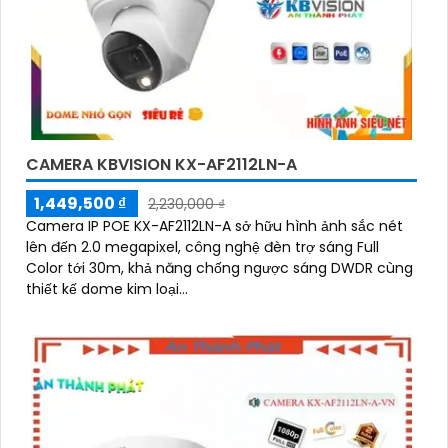
CAMERA KBVISION KX-AF2112LN-A
1,449,500 ₫
2,230,000 ₫
Camera IP POE KX-AF2112LN-A sở hữu hình ảnh sắc nét
lên đến 2.0 megapixel, công nghệ đèn trợ sáng Full
Color tới 30m, khả năng chống ngược sáng DWDR cùng
thiết kế dome kim loại...