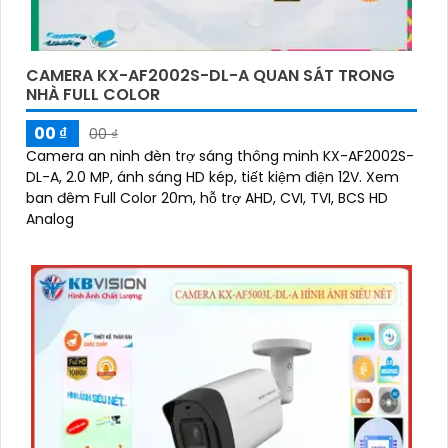
CAMERA KX-AF2002S-DL-A QUAN SÁT TRONG
NHÀ FULL COLOR
00 ₫
00 ₫
Camera an ninh đèn trợ sáng thông minh KX-AF2002S-
DL-A, 2.0 MP, ánh sáng HD kép, tiết kiệm điện 12V. Xem
ban đêm Full Color 20m, hỗ trợ AHD, CVI, TVI, BCS HD
Analog