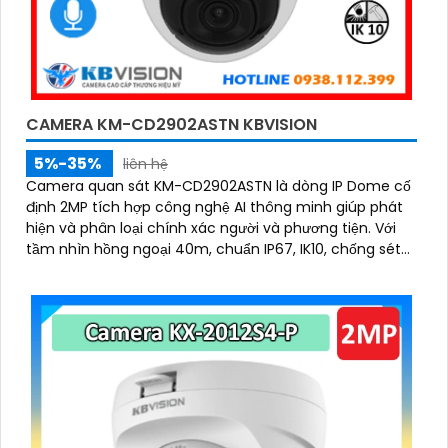
CAMERA KM-CD2902ASTN KBVISION
'
5%-35%
liên hệ
Camera quan sát KM-CD2902ASTN là dòng IP Dome cố
định 2MP tích hợp công nghệ AI thông minh giúp phát
hiện và phân loại chính xác người và phương tiện. Với
tầm nhìn hồng ngoại 40m, chuẩn IP67, IK10, chống sét
5000V và hỗ trợ PoE, camera hoạt động ổn định trong
mọi điều kiện môi trường