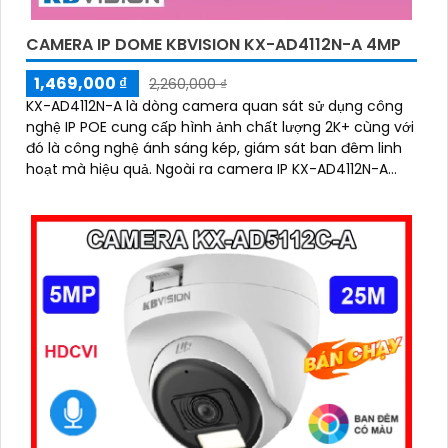
CAMERA IP DOME KBVISION KX-AD4112N-A 4MP
1,469,000 ₫
2,260,000 ₫
KX-AD4112N-A là dòng camera quan sát sử dụng công
nghệ IP POE cung cấp hình ảnh chất lượng 2K+ cùng với
đó là công nghệ ánh sáng kép, giám sát ban đêm linh
hoạt mà hiệu quả. Ngoài ra camera IP KX-AD4112N-A
còn được nâng cao khả năng bảo vệ an ninh với trang
bị tính năng phát hiện người chính xác