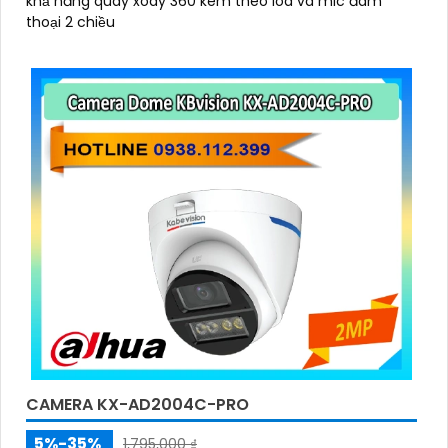
khả năng quay xoay 360 kèm theo loa và mic đàm
thoại 2 chiều
CAMERA KX-AD2004C-PRO
5%-35%
1,795,000 ₫