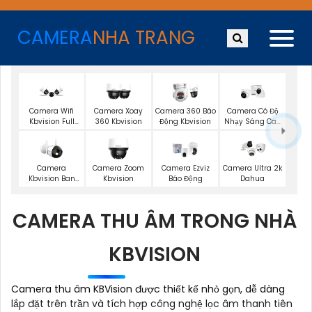
CAMERA
NHA TRANG
Camera Wifi
Camera Xoay
Camera 360 Báo
Camera Có Độ
Kbvision Full
360 Kbvision
Động Kbvision
Nhạy Sáng Cao
Color
Kbvision
Camera
Camera Zoom
Camera Ezviz
Camera Ultra 2k
Kbvision Ban
Kbvision
Báo Động
Dahua
Đêm Có Màu
CAMERA THU ÂM TRONG NHÀ
KBVISION
Camera thu âm KBVision được thiết kế nhỏ gọn, dễ dàng
lắp đặt trên trần và tích hợp công nghệ lọc âm thanh tiên