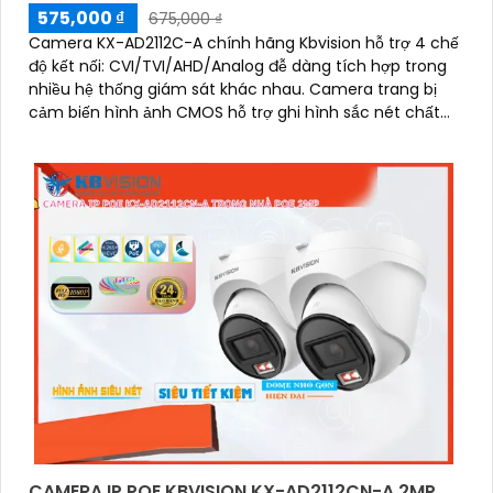
575,000 ₫
675,000 ₫
Camera KX-AD2112C-A chính hãng Kbvision hỗ trợ 4 chế
độ kết nối: CVI/TVI/AHD/Analog đễ dàng tích hợp trong
nhiều hệ thống giám sát khác nhau. Camera trang bị
cảm biến hình ảnh CMOS hỗ trợ ghi hình sắc nét chất
lượng 1080P
CAMERA IP POE KBVISION KX-AD2112CN-A 2MP