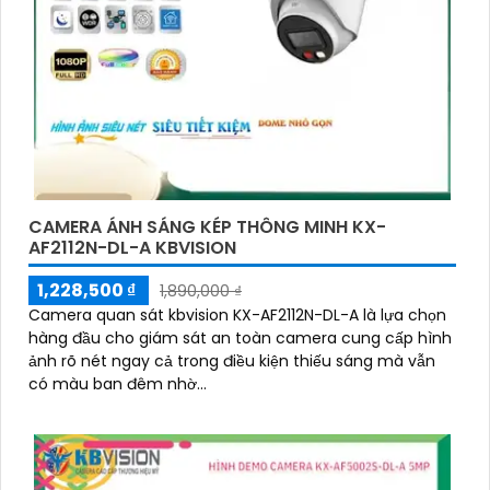
CAMERA ÁNH SÁNG KÉP THÔNG MINH KX-
AF2112N-DL-A KBVISION
1,228,500 ₫
1,890,000 ₫
Camera quan sát kbvision KX-AF2112N-DL-A là lựa chọn
hàng đầu cho giám sát an toàn camera cung cấp hình
ảnh rõ nét ngay cả trong điều kiện thiếu sáng mà vẫn
có màu ban đêm nhờ...