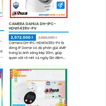
CAMERA DAHUA DH-IPC-
HDW1439V-PV
2,072,000 ₫
2,960,000 ₫
V-
Camera DH-IPC-HDW1439V-PV là
dòng IP Dome có độ phân giải 4MP
vô
trang bị ánh sáng kép 30m, giúp
.
quan sát rõ nét cả ngày lẫn đêm.
Camera hỗ trợ phát hiện con người,
đàm thoại hai chiều, cùng báo động
chủ động, mang lại giải pháp an
ninh hiệu quả