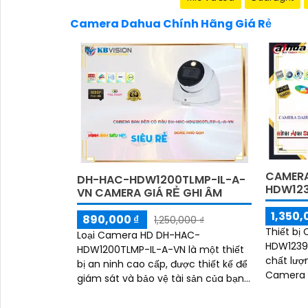
Camera Dahua Chính Hãng Giá Rẻ
CAMERA
DH-HAC-HDW1200TLMP-IL-A-
HDW123
VN CAMERA GIÁ RẺ GHI ÂM
1,350,
890,000 ₫
1,250,000 ₫
Thiết b
Loại Camera HD DH-HAC-
HDW1239
HDW1200TLMP-IL-A-VN là một thiết
chất lượ
bị an ninh cao cấp, được thiết kế để
Camera đ
giám sát và bảo vệ tài sản của bạn
năng ưu v
một cách hiệu quả. Với độ phân giải
quan sát
cao, hình ảnh...