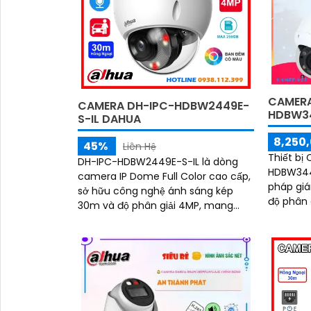
đêm hiệ
CAMERA
CAMERA DH-IPC-HDBW2449E-
HDBW3
S-IL DAHUA
8,250,
45%
Liên Hệ
Thiết bị
DH-IPC-HDBW2449E-S-IL là dòng
HDBW3449
camera IP Dome Full Color cao cấp,
pháp giá
sở hữu công nghệ ánh sáng kép
độ phân giải U
30m và độ phân giải 4MP, mang
với nhữn
đến hình ảnh rõ nét sống động cả
trang bị 
ngày lẫn đêm. Camera được tích
hợp micro ghi âm cùng tính năng
nhận diện người và phương tiện,
giúp giám sát an ninh hiệu quả