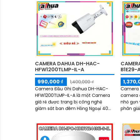
'
CAMERA DAHUA DH-HAC-
CAMERA
HFW1200TLMP-IL-A
B1E29-A
990,000 ₫
1,370,
1,400,000 ₫
Camera Đầu Ghi Dahua DH-HAC-
Camera D
HFW1200TLMP-IL-A là một Camera
camera c
giá rẻ được trang bị công nghệ
nhỏ gọn 
giám sát ban đêm Hồng Ngoại 40m,
phân giả
dẫn đến khả năng giám sát tốt nhất
và rõ rà
trong điều kiện ánh sáng yếu. Độ
Dahua DH
phân giải FULL HD 1080P cho hình
bị đèn c
ảnh sắc nét
trợ giám