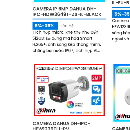
IL-EU-
CAMERA IP 6MP DAHUA DH-
5%-3
IPC-HDW3649T-ZS-IL-BLACK
Camera A
5%-35%
liên hệ
HFW1239
Tích hợp micro, khe thẻ nhớ đến
sáng kép
512GB; sử dụng mã hóa Smart
ngoại và đ
H.265+, ánh sáng kép thông minh,
Độ phân g
chống bụi nước IP67, tích hợp AI
chip CMO
nhận diện người và xe, giám sát rõ
giám sát
nét ban đêm
sáng nh
CAMERA DAHUA DH-IPC-
CAMERA
HFW1239TL1-PV