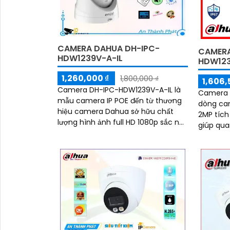
CAMERA DAHUA DH-IPC-
CAMERA
HDW1239V-A-IL
HDW12
1,260,000 ₫
1,800,000 ₫
1,606,
Camera DH-IPC-HDW1239V-A-IL là
Camera 
mẫu camera IP POE đến từ thương
dòng cam
hiệu camera Dahua sở hữu chất
2MP tích
lượng hình ảnh full HD 1080p sắc nét
giúp qua
tích hợp mic ghi âm và ánh sáng
đêm. Cameera hỗ trợ phát hiện con
kép thông minh giúp cho camera
người, đ
ghi lại những hình ảnh có màu chất
động chủ
lượng ban ngày cũng như ban đêm
hiệu quả
kèm theo âm thanh