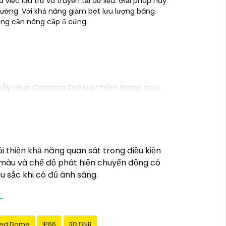
iệc lưu trữ và truyền tải dữ liệu. Giải pháp này
xưởng. Với khả năng giảm bớt lưu lượng băng
hông cần nâng cấp ổ cứng.
 cậy mua Camera Dahua chính hãng, bạn
 có thể thay đổi tùy vào model và chức
iá cao với độ phân giải cao, tính năng
 website thương mại điện tử hoặc tại các
ất lượng. Nếu bạn có thêm câu hỏi hoặc cần
thiện khả năng quan sát trong điều kiện
ó màu và chế độ phát hiện chuyển động có
àu sắc khi có đủ ánh sáng.
ed Dome
IP66
3D DNR