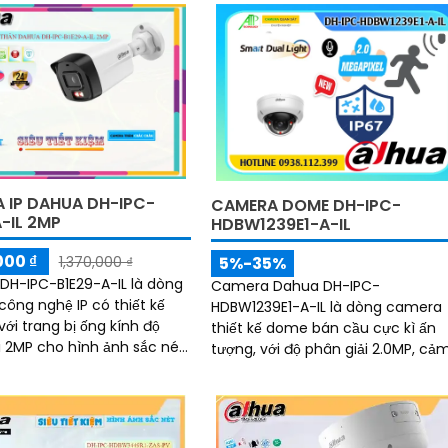
 IP DAHUA DH-IPC-
CAMERA DOME DH-IPC-
-IL 2MP
HDBW1239E1-A-IL
000 ₫
5%-35%
1,370,000 ₫
H-IPC-B1E29-A-IL là dòng
Camera Dahua DH-IPC-
ông nghệ IP có thiết kế
HDBW1239E1-A-IL là dòng camera
với trang bị ống kính độ
thiết kế dome bán cầu cực kì ấn
i 2MP cho hình ảnh sắc nét
tượng, với độ phân giải 2.0MP, cả
ng. Đặc biệt hơn camera IP
biến CMOS cho ra hình ảnh tốt, c
-IPC-B1E29-A-IL còn trang
khả năng phát hiện con người, k
hiếu sáng thông minh hỗ
theo đấy là chuẩn chống nước IP
 sát bảo vệ an ninh ban
67, biên độ hoạt động lớn có thể l