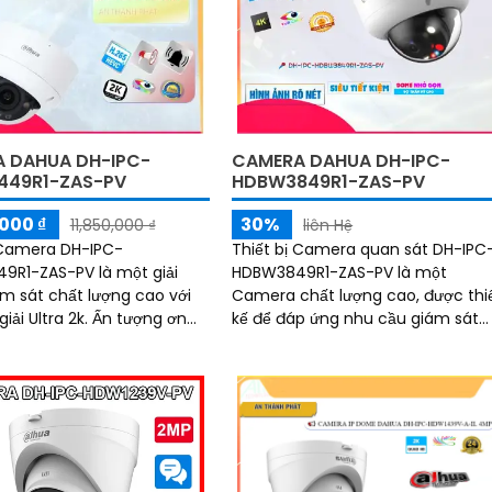
u quả
tại môi trường lạnh giá
 DAHUA DH-IPC-
CAMERA DAHUA DH-IPC-
449R1-ZAS-PV
HDBW3849R1-ZAS-PV
000 ₫
30%
11,850,000 ₫
liên Hệ
 Camera DH-IPC-
Thiết bị Camera quan sát DH-IPC
R1-ZAS-PV là một giải
HDBW3849R1-ZAS-PV là một
m sát chất lượng cao với
Camera chất lượng cao, được thi
ltra 2k. Ấn tượng ơn
kế để đáp ứng nhu cầu giám sát
g thông số là nó được
ban đêm. Với khả năng xem ban
công nghệ giám sát...
đêm Full Color trong...