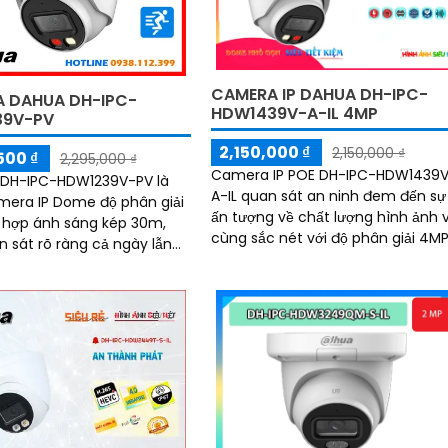
CAMERA IP DAHUA DH-IPC-
 DAHUA DH-IPC-
HDW1439V-A-IL 4MP
39V-PV
2,150,000 ₫
2,150,000 ₫
500 ₫
2,295,000 ₫
Camera IP POE DH-IPC-HDW1439
DH-IPC-HDW1239V-PV là
A-IL quan sát an ninh đem đến sự
era IP Dome độ phân giải
ấn tượng về chất lượng hình ảnh 
 hợp ánh sáng kép 30m,
cùng sắc nét với độ phân giải 4MP
n sát rõ ràng cả ngày lẫn
Camera trang bị công nghệ ánh
sáng kép hỗ trợ ghi hình ban đêm
àm thoại 2 chiều, cùng báo
linh hoạt và có màu ban đêm
 động, nâng cao an ninh