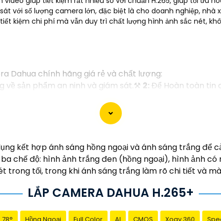
eo giúp tiết kiệm rất nhiều so với chuẩn H.265, giúp tối ưu hóa v
sát với số lượng camera lớn, đặc biệt là cho doanh nghiệp, nhà 
iết kiệm chi phí mà vẫn duy trì chất lượng hình ảnh sắc nét, k
ra Dahua chính hãng giá rẻ và chất lượng:
g về sản phẩm an ninh và giám sát.⚒
2:
Để Hoàn toàn tin
i lý chính thức của Dahua.☄️
3:
Mức giá của Camera Dahua
hi đầu tư.🎖️
4:
Chất lượng của Camera Dahua được đánh g
tìm camera Dahua giá rẻ, bạn có thể tham khảo trên các
bạn chọn lựa được Camera Dahua chính hãng, giá rẻ và ch
g kết hợp ánh sáng hồng ngoại và ánh sáng trắng để cải 
 cho công trình biết.
 ba chế độ: hình ảnh trắng đen (hồng ngoại), hình ảnh c
t trong tối, trong khi ánh sáng trắng làm rõ chi tiết và m
LẮP CAMERA DAHUA H.265+
78°
Hồng Ngoại
Full Color
AI
CMOS
Xoay 360
Spe