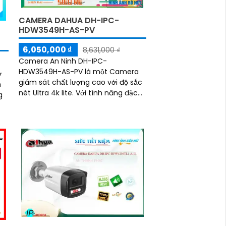
CAMERA DAHUA DH-IPC-
HDW3549H-AS-PV
6,050,000 ₫
8,631,000 ₫
Camera An Ninh DH-IPC-
HDW3549H-AS-PV là một Camera
ớ
giám sát chất lượng cao với độ sắc
m
nét Ultra 4k lite. Với tính năng đặc
g
biệt của chất lượng hình ảnh ban
đêm Full Color trong...