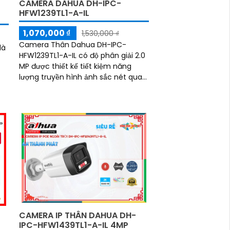
CAMERA DAHUA DH-IPC-
HFW1239TL1-A-IL
1,070,000 ₫
1,530,000 ₫
Camera Thân Dahua DH-IPC-
là
HFW1239TL1-A-IL có độ phân giải 2.0
MP được thiết kế tiết kiệm năng
lượng truyền hình ảnh sắc nét qua
điện thoại, máy tính camera đem
lại hình ảnh màu sắc nét và sống
động hơn khi ánh sáng yếu hình ảnh
ban đêm Full Color tới 30m giúp
giám đốc dự án dân dụng hoàn
thiện hệ thống giám sát an toàn
CAMERA IP THÂN DAHUA DH-
IPC-HFW1439TL1-A-IL 4MP