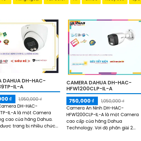
 DAHUA DH-HAC-
CAMERA DAHUA DH-HAC-
9TP-IL-A
HFW1200CLP-IL-A
000 ₫
1,950,000 ₫
750,000 ₫
1,050,000 ₫
ị Camera DH-HAC-
Camera An Ninh DH-HAC-
TP-IL-A là một Camera
HFW1200CLP-IL-A là một Camera
ng cao của hãng Dahua.
cao cấp của hãng Dahua
ược trang bị nhiều chức
Technology. Với độ phân giải 2
iệt giúp cải thiện hiệu suất
megapixel, camera này cho hình
 và thu âm đáng kể
ảnh sắc nét và chi tiết