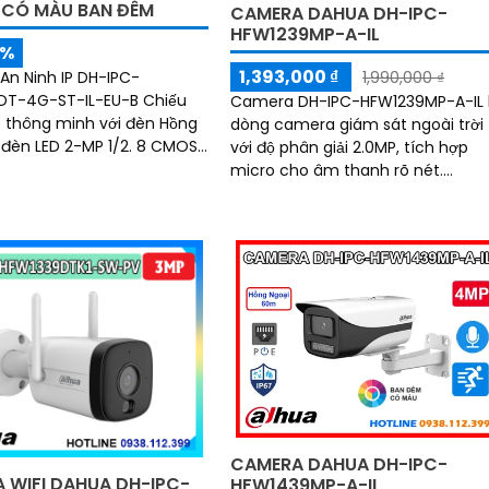
B CÓ MÀU BAN ĐÊM
CAMERA DAHUA DH-IPC-
HFW1239MP-A-IL
5%
1,393,000 ₫
n Ninh IP DH-IPC-
1,990,000 ₫
DT-4G-ST-IL-EU-B Chiếu
Camera DH-IPC-HFW1239MP-A-IL 
 thông minh với đèn Hồng
dòng camera giám sát ngoài trời
èn LED 2-MP 1/2. 8 CMOS
với độ phân giải 2.0MP, tích hợp
iải tối đa 2 MP sắc nét với
micro cho âm thanh rõ nét.
S xử lý hình ảnh khả năng
Camera có LED ánh sáng ấm với
 ban đêm Full Color 30m
tầm xa 30m, hồng ngoại...
ư ban ngày
CAMERA DAHUA DH-IPC-
 WIFI DAHUA DH-IPC-
HFW1439MP-A-IL