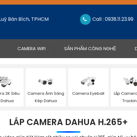
 Luỹ Bán Bích, TPHCM
Call : 0938.11.23.99
CAMERA WIFI
SẢN PHẨM CÔNG NGHỆ
a 2K Siêu
Camera Ánh Sáng
Camera Eyeball
Lắp Camera
 Dahua
Kép Dahua
Tracki
LẮP CAMERA DAHUA H.265+