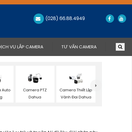
(028) 66.88.4949
DỊCH VỤ LẮP CAMERA
TƯ VẤN CAMERA
 Auto
Camera PTZ
Camera Thiết Lập
ng
Dahua
Vành Đai Dahua