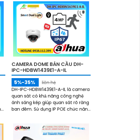
giúp camera bền bỉ và ổn định
trong mọi điều kiện thời tiết
CAMERA DOME BÁN CẦU DH-
IPC-HDBW1439E1-A-IL
5%-35%
liên hệ
DH-IPC-HDBW1439E1-A-IL là camera
quan sát có khả năng công nghệ
ánh sáng kép giúp quan sát rõ ràng
m
ban đêm. Sử dụng IP POE chức năng
ó
chuyên dụng với đèn LED ban đêm.
èm
ắp