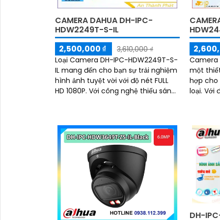
CAMERA DAHUA DH-IPC-
CAMERA
HDW2249T-S-IL
HDW244
2,500,000 ₫
2,600,
3,610,000 ₫
Loại Camera DH-IPC-HDW2249T-S-
Camera 
IL mang đến cho bạn sự trải nghiệm
một thiế
hình ảnh tuyệt vời với độ nét FULL
hợp cho
HD 1080P. Với công nghệ thiếu sáng
loại. Với độ phân giải hình ảnh 4.0
Full Color, bạn có thể xem rõ ngay
MP, came
cả trong...
lượng hì
DH-IPC