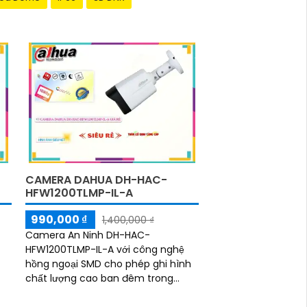
CAMERA DAHUA DH-HAC-
HFW1200TLMP-IL-A
990,000 ₫
1,400,000 ₫
Camera An Ninh DH-HAC-
HFW1200TLMP-IL-A với công nghệ
hồng ngoại SMD cho phép ghi hình
chất lượng cao ban đêm trong
khoảng cách lên đến 40m. Thiết kế
chống bụi tinh tế với thân plastic