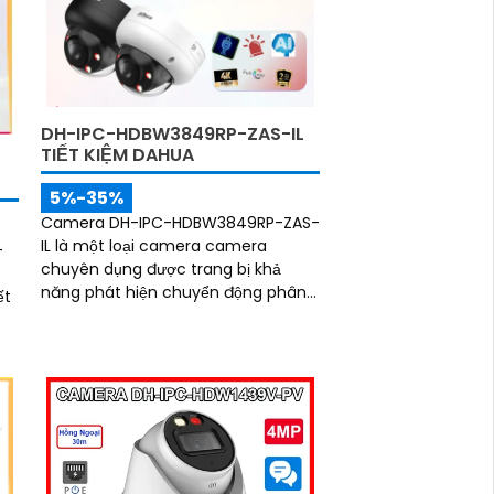
DH-IPC-HDBW3849RP-ZAS-IL
TIẾT KIỆM DAHUA
5%-35%
Camera DH-IPC-HDBW3849RP-ZAS-
IL là một loại camera camera
-
chuyên dụng được trang bị khả
năng phát hiện chuyển động phân
ết
biệt người và chuyển động khác.
Đây là camera Internet (IP) siêu
sáng và đẹp có độ phân giải siêu
nét lên đến 8