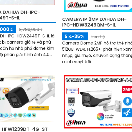
 DAHUA DH-IPC-
9T-S-IL
CAMERA IP 2MP DAHUA DH-
IPC-HDW3249QM-S-IL
000 ₫
3,780,000 ₫
5%-35%
DH-IPC-HDW2449T-S-IL là
Liên hệ
t bị camera giá rẻ và phù
Camera Dome 2MP hỗ trợ thẻ nh
 căn hộ nhà phố dome kim
512GB, WDR, H.265+; phát hiện xâ
nhập, giả mạo, chuyển động thôn
ra này mang lại chất
minh vượt trội
nh ảnh đẹp và rõ nét
-HFW1239DT-4G-ST-