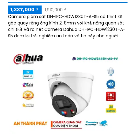
1,337,000 ₫
1,910,000 ₫
Camera giám sát DH-IPC-HDW1230T-A-S5 có thiết kế
góc quay rộng ống kính 2. 8mm với khả năng quan sát
chi tiết và rõ nét Camera Dahua DH-IPC-HDW1230T-A-
S5 đem lại trải nghiệm an toàn và tin cậy cho người
dùng camera có khả năng theo dõi diện rộng phù hợp
cho việc giám sát các khu vực lớn để bảo vệ tài sản và
an ninh cho gia đình, cửa hàng hoặc doanh nghiệpThiết
bị Camera giá rẻ DH-IPC-HDW1230T-A-S5 là lựa chọn
tốt cho việc lắp đặt tại văn phòng, cửa hàng, hoặc công
sở