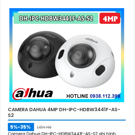
sử dụng trong các ứng dụng giám sát và an ninh để
theo dõi và ghi lại hình ảnh chất lượng cao
CAMERA DAHUA 4MP DH-IPC-HDBW3441F-AS-
S2
5%-35%
Liên Hệ
Camera Dahua DH-IPC-HDBW3441F-AS-S2 ghi hình