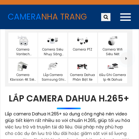
CAMERA
NHA TRANG
Camera
Camera Siêu
Camera PTZ
Camera Wifi
Vantech
Nhạy Sáng
Siêu Nét
Starlight
Dahua
Lắp Camera
Camera
Camera Dahua
Đầu Ghi Camera
Samsung Ghi
Kbvision 4K Siêu
Phân Biệt Xe
Ip 4k Dahua
Âm
Nét
LẮP CAMERA DAHUA H.265+
Lắp camera Dahua H.265+ sử dụng công nghệ nén video
giúp tiết kiệm rất nhiều so với chuẩn H.265, giúp tối ưu hóa
việc lưu trữ và truyền tải dữ liệu. Giải pháp này phù hợp
cho các dự án lưu trữ lâu dài hoặc giám sát với số lượng