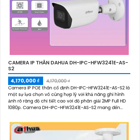
CAMERA IP THÂN DAHUA DH-IPC-HFW3241E-AS-
S2
4,170,000 ₫
4,170,000 ₫
Camera IP POE thân cố định DH-IPC-HFW3241E-AS-S2 là
một sự lựa chọn vô cùng hợp lý với khả năng ghi hình
ảnh rõ ràng độ chi tiết cao với độ phân giải 2MP Full HD
1080p. Camera DH-IPC-HFW3241E-AS-S2 mang đến
những tính năng bảo vệ an ninh cực kỳ hiệu quả đó là
SMD 4