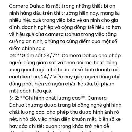
Camera Dahua là một trong những thiết bị an
ninh hàng đầu trên thị trường hiện nay, mang lại
nhiều hiệu quả trong việc bảo vệ an ninh cho gia
đình, doanh nghiệp và cộng đồng. Để hiểu rõ hơn
về hiệu quả của camera Dahua trong việc tăng
cường an ninh, chúng ta cùng điểm qua một số
điểm chính sau:
➲
1:
**Giám sát 24/7**: Camera Dahua cho phép
người dùng giám sát và theo dõi mọi hoạt động
xung quanh ngôi nhà hoặc cơ sở kinh doanh một
cách liên tục, 24/7 Việc này giúp người dùng chủ
động phát hiện và ngăn chặn kẻ xấu, tội phạm
một cách hiệu quả.
🥉
2:
**Ghi hình chất lượng cao**: Camera
Dahua thường được trang bị công nghệ ghi hình
chất lượng cao, cho phép thu được hình ảnh rõ
nét. Nhờ đó, việc nhận diện khuôn mặt, biển số xe
hay các chi tiết quan trọng khác trở nên dễ