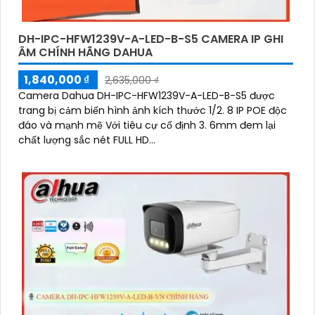
DH-IPC-HFW1239V-A-LED-B-S5 CAMERA IP GHI
ÂM CHÍNH HÃNG DAHUA
1,840,000 ₫
2,635,000 ₫
Camera Dahua DH-IPC-HFW1239V-A-LED-B-S5 được
trang bị cảm biến hình ảnh kích thước 1/2. 8 IP POE độc
đáo và mạnh mẽ Với tiêu cự cố định 3. 6mm đem lại
chất lượng sắc nét FULL HD...