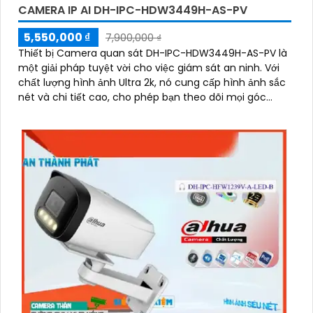
CAMERA IP AI DH-IPC-HDW3449H-AS-PV
5,550,000 ₫
7,900,000 ₫
Thiết bị Camera quan sát DH-IPC-HDW3449H-AS-PV là
một giải pháp tuyệt vời cho việc giám sát an ninh. Với
chất lượng hình ảnh Ultra 2k, nó cung cấp hình ảnh sắc
nét và chi tiết cao, cho phép bạn theo dõi mọi góc
cạnh một cách dễ dàng