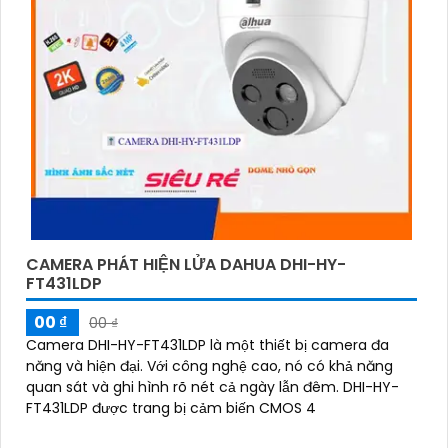
bạn muốn tìm camera Dahua giá rẻ, bạn có thể
tham khảo trên các website thương mại điện tử
hoặc tại các cửa hàng điện tử.
Hy vọng rằng những thông tin trên sẽ giúp bạn chọn
lựa được Camera Dahua chính hãng, giá rẻ và chất
lượng. Nếu bạn có thêm câu hỏi hoặc cần tư vấn
thêm, đừng ngần ngại để lại Cung cấp cho công
trình biết.
CAMERA PHÁT HIỆN LỬA DAHUA DHI-HY-
FT431LDP
00 ₫
00 ₫
Camera DHI-HY-FT431LDP là một thiết bị camera đa
năng và hiện đại. Với công nghệ cao, nó có khả năng
quan sát và ghi hình rõ nét cả ngày lẫn đêm. DHI-HY-
FT431LDP được trang bị cảm biến CMOS 4