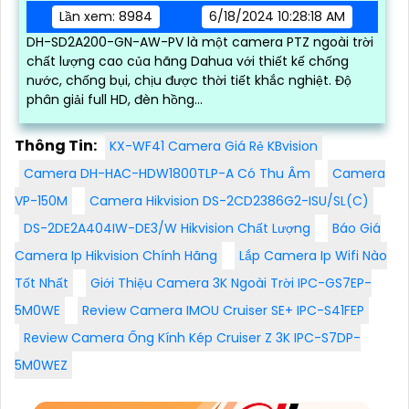
Lần xem: 8984
6/18/2024 10:28:18 AM
DH-SD2A200-GN-AW-PV là một camera PTZ ngoài trời
chất lượng cao của hãng Dahua với thiết kế chống
nước, chống bụi, chịu được thời tiết khắc nghiệt. Độ
phân giải full HD, đèn hồng...
Thông Tin:
KX-WF41 Camera Giá Rẻ KBvision
Camera DH-HAC-HDW1800TLP-A Có Thu Âm
Camera
VP-150M
Camera Hikvision DS-2CD2386G2-ISU/SL(C)
DS-2DE2A404IW-DE3/W Hikvision Chất Lượng
Báo Giá
Camera Ip Hikvision Chính Hãng
Lắp Camera Ip Wifi Nào
Tốt Nhất
Giới Thiệu Camera 3K Ngoài Trời IPC-GS7EP-
5M0WE
Review Camera IMOU Cruiser SE+ IPC-S41FEP
Review Camera Ống Kính Kép Cruiser Z 3K IPC-S7DP-
5M0WEZ