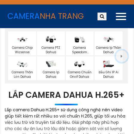
CAMERA
NHA TRANG
Camera Chip
Camera PTZ
Camera
Camera Ip Thân
Wizsense
Dahua
Speedom
Dahua
Dahua
Camera Thân
Camera Ip
Camera Chuẩn
Đầu Ghi IP Ai
Lớn Dahua
Dahua
Onvif Dahua
Dahua
LẮP CAMERA DAHUA H.265+
Lắp camera Dahua H.265+ sử dụng công nghệ nén video
giúp tiết kiệm rất nhiều so với chuẩn H.265, giúp tối ưu hóa
việc lưu trữ và truyền tải dữ liệu. Giải pháp này phù hợp
cho các dự án lưu trữ lâu dài hoặc giám sát với số lượng