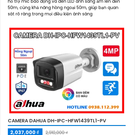
hỗ trợ mic báo động và đèn LED ánh sáng ấm lên đến
50m, cùng khả năng hồng ngoại 50m, giúp bạn quan
sát rõ ràng trong mọi điều kiện ánh sáng
CAMERA DAHUA DH-IPC-HFW1439TL1-PV
2,037,000 ₫
2,910,000 ₫