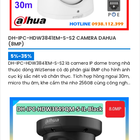
DH-IPC-HDW3841EM-S-S2 CAMERA DAHUA
(8MP)
5%-35%
DH-IPC-HDW3841EM-S-S2 là camera IP dome trong nhà
thuộc dòng WizSense có độ phân giải 8MP cho hình ảnh
cực kỳ sắc nét và chân thực. Tích hợp hồng ngoại 30m,
micro thu âm, khe cắm thẻ nhớ 256GB cùng công nghệ
POE, camera mang đến sự tiện lợi tối đa trong lắp đặt
và sử dụng