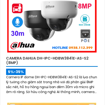
CAMERA DAHUA DH-IPC-HDBW3841E-AS-S2
(8MP)
5%-35%
Camera IP dome DH-IPC-HDBW3841E-AS-S2 là lựa chọn
lý tưởng cho giám sát trong nhà với độ phân giải 8MP
sắc nét, hỗ trợ hồng ngoại ban đêm 30m và micro ghi
âm rõ ràng. Sở hữu công nghệ AI thông minh, camera
có khả năng nhận diện và phân biệt chuyển động của
người và phương tiện, tăng độ chính xác trong cảnh