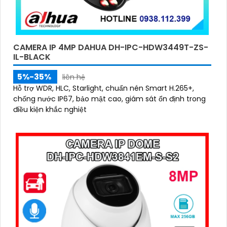
CAMERA IP 4MP DAHUA DH-IPC-HDW3449T-ZS-
IL-BLACK
5%-35%
liên hệ
Hỗ trợ WDR, HLC, Starlight, chuẩn nén Smart H.265+,
chống nước IP67, bảo mật cao, giám sát ổn định trong
điều kiện khắc nghiệt