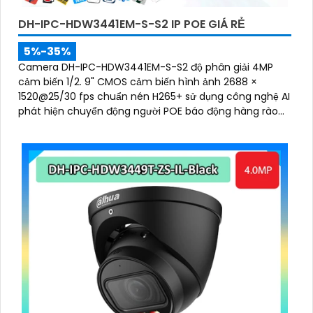
DH-IPC-HDW3441EM-S-S2 IP POE GIÁ RẺ
5%-35%
Camera DH-IPC-HDW3441EM-S-S2 độ phân giải 4MP
cảm biến 1/2. 9" CMOS cảm biến hình ảnh 2688 ×
1520@25/30 fps chuẩn nén H265+ sử dụng công nghệ AI
phát hiện chuyển động người POE báo động hàng rào
ảo