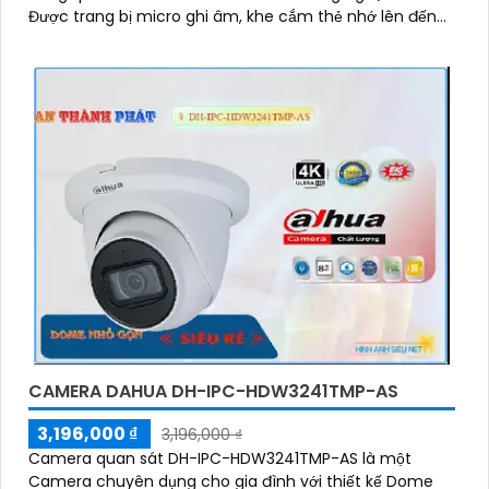
Được trang bị micro ghi âm, khe cắm thẻ nhớ lên đến
256GB và công nghệ AI thông minh giúp phân biệt
chính xác người và phương tiện, camera mang lại hiệu
quả giám sát vượt trội
CAMERA DAHUA DH-IPC-HDW3241TMP-AS
3,196,000 ₫
3,196,000 ₫
Camera quan sát DH-IPC-HDW3241TMP-AS là một
Camera chuyên dụng cho gia đình với thiết kế Dome