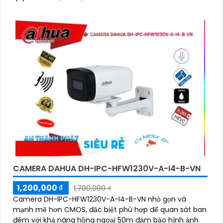
CAMERA DAHUA DH-IPC-HFW1230V-A-I4-B-VN
1,200,000 ₫
1,700,000 ₫
Camera DH-IPC-HFW1230V-A-I4-B-VN nhỏ gọn và
mạnh mẽ hơn CMOS, đặc biệt phù hợp để quan sát ban
đêm với khả năng hồng ngoại 50m đảm bảo hình ảnh