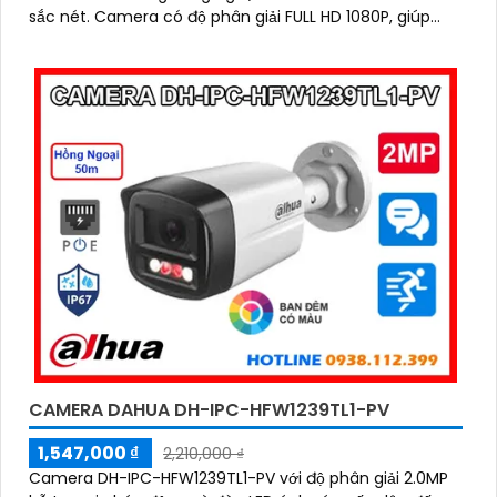
sắc nét. Camera có độ phân giải FULL HD 1080P, giúp
hình ảnh thực tế và rõ nét
CAMERA DAHUA DH-IPC-HFW1239TL1-PV
1,547,000 ₫
2,210,000 ₫
Camera DH-IPC-HFW1239TL1-PV với độ phân giải 2.0MP