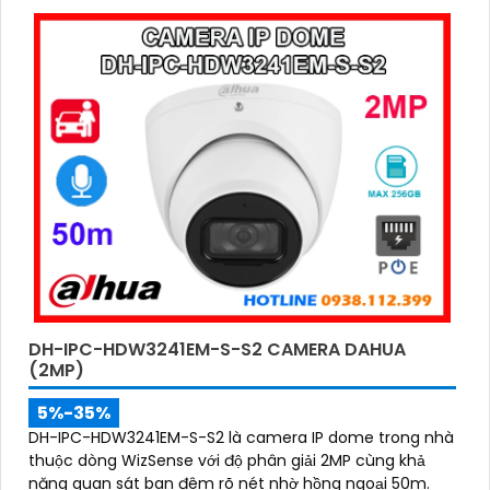
DH-IPC-HDW3241EM-S-S2 CAMERA DAHUA
(2MP)
5%-35%
DH-IPC-HDW3241EM-S-S2 là camera IP dome trong nhà
thuộc dòng WizSense với độ phân giải 2MP cùng khả
năng quan sát ban đêm rõ nét nhờ hồng ngoại 50m.