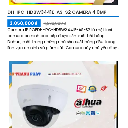
DH-IPC-HDBW3441E-AS-S2 CAMERA 4.0MP
3,050,000 ₫
4,330,000 ₫
Camera IP POEDH-IPC-HDBW3441E-AS-S2 là một loại
camera an ninh cao cấp được sản xuất bởi hãng
Dahua, một trong những nhà sản xuất hàng đầu trong
lĩnh vực an ninh và giám sát. Camera này chủ yếu được
sử dụng trong các ứng dụng giám sát và an ninh để
theo dõi và ghi lại hình ảnh chất lượng cao