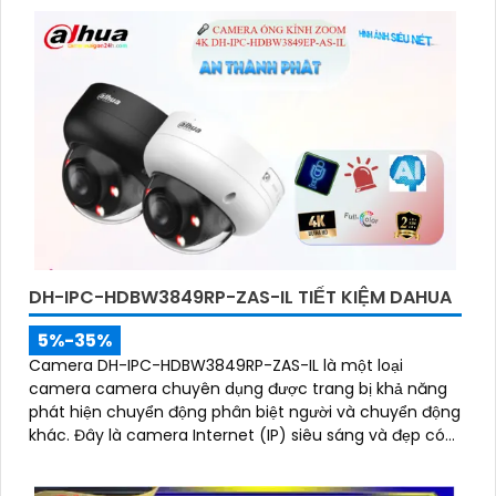
DH-IPC-HDBW3849RP-ZAS-IL TIẾT KIỆM DAHUA
5%-35%
Camera DH-IPC-HDBW3849RP-ZAS-IL là một loại
camera camera chuyên dụng được trang bị khả năng
phát hiện chuyển động phân biệt người và chuyển động
khác. Đây là camera Internet (IP) siêu sáng và đẹp có
độ phân giải siêu nét lên đến 8