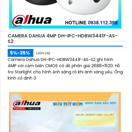
CAMERA DAHUA 4MP DH-IPC-HDBW3441F-AS-
S2
5%-35%
Liên Hệ
Camera Dahua DH-IPC-HDBW3441F-AS-S2 ghi hình
4MP với cảm biến CMOS có độ phân giải 2688×1520. Hỗ
trợ Starlight cho hình ảnh sáng rõ khi ánh sáng yếu. Ống
kính cố định 3