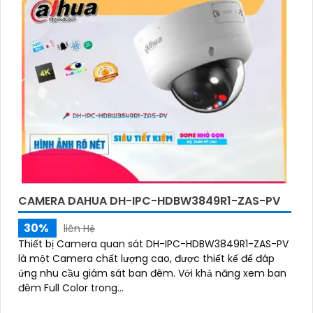
báo an ninh
CAMERA DAHUA DH-IPC-HDBW3849R1-ZAS-PV
30%
liên Hệ
Thiết bị Camera quan sát DH-IPC-HDBW3849R1-ZAS-PV
là một Camera chất lượng cao, được thiết kế để đáp
ứng nhu cầu giám sát ban đêm. Với khả năng xem ban
đêm Full Color trong...