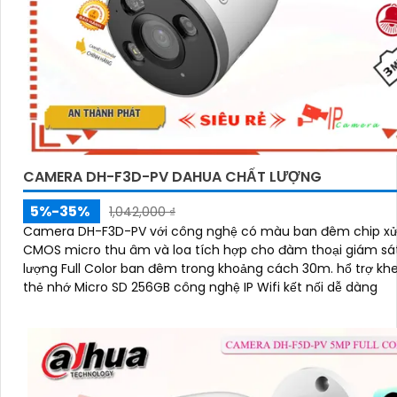
CAMERA DH-F3D-PV DAHUA CHẤT LƯỢNG
5%-35%
1,042,000 ₫
Camera DH-F3D-PV với công nghệ có màu ban đêm chip xử
CMOS micro thu âm và loa tích hợp cho đàm thoại giám sá
lượng Full Color ban đêm trong khoảng cách 30m. hổ trợ khe cắm
thẻ nhớ Micro SD 256GB công nghệ IP Wifi kết nối dễ dàng