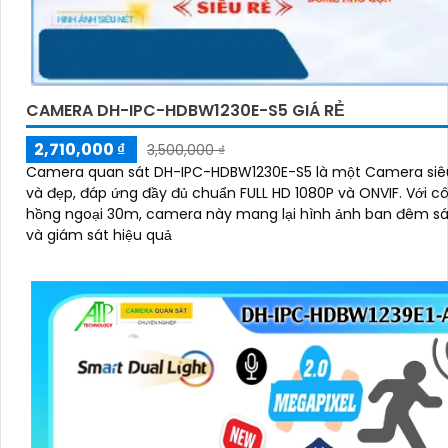
CAMERA DH-IPC-HDBW1230E-S5 GIÁ RẺ
2,710,000 ₫
3,500,000 ₫
Camera quan sát DH-IPC-HDBW1230E-S5 là một Camera siê
và đẹp, đáp ứng đầy đủ chuẩn FULL HD 1080P và ONVIF. Với công nghệ
hồng ngoại 30m, camera này mang lại hình ảnh ban đêm s
và giám sát hiệu quả