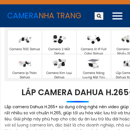
CAMERA
NHA TRANG
Camera TIOC Dahua
Camera 2 Mắt
Camera AI IP Full
Camera
Dahua
Color Dahua
Nhiễu 3
Dah
Camera Năng
Lắp Came
Camera Ip Thân
Camera Kim Loại
Lượng Mặt Trời
Dahua Xo
Dahua
Dahua
Dahua
LẮP CAMERA DAHUA H.265
Lắp camera Dahua H.265+ sử dụng công nghệ nén video giúp 
rất nhiều so với chuẩn H.265, giúp tối ưu hóa việc lưu trữ và tr
liệu. Giải pháp này phù hợp cho các dự án lưu trữ lâu dài hoặ
với số lượng camera lớn, đặc biệt là cho doanh nghiệp, nhà xư