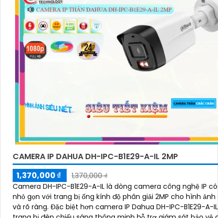
CAMERA IP DAHUA DH-IPC-B1E29-A-IL 2MP
1,370,000 ₫
1,370,000 ₫
Camera DH-IPC-B1E29-A-IL là dòng camera công nghệ IP có 
nhỏ gọn với trang bị ống kính độ phân giải 2MP cho hình ảnh
và rõ ràng. Đặc biệt hơn camera IP Dahua DH-IPC-B1E29-A-I
trang bị đèn chiếu sáng thông minh hỗ trợ giám sát bảo vệ 