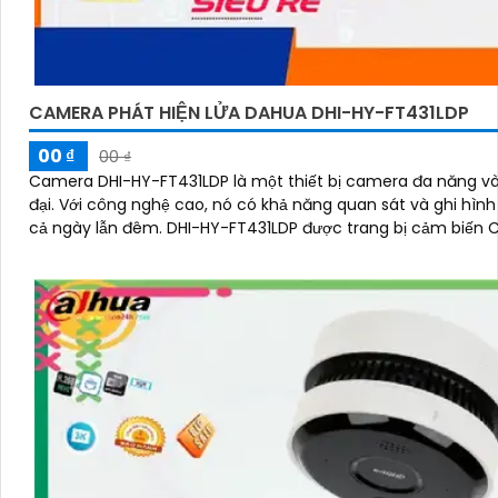
CAMERA PHÁT HIỆN LỬA DAHUA DHI-HY-FT431LDP
00 ₫
00 ₫
Camera DHI-HY-FT431LDP là một thiết bị camera đa năng và
đại. Với công nghệ cao, nó có khả năng quan sát và ghi hình rõ nét
cả ngày lẫn đêm. DHI-HY-FT431LDP được trang bị cảm bi