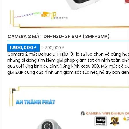
CAMERA 2 MẮT DH-H3D-3F 6MP (3MP+3MP)
1,500,000 ₫
1,700,000 ₫
Camera 2 mắt Dahua DH-H3D-3F là sự lựa chọn vô cùng hợp
những ai đang tìm kiếm giải pháp giám sát an ninh toàn diệ
quả với 1 ống kính cố đình, 1 ống kính xoay 360. Mỗi mắt có 
giải 2MP cung cấp hình ảnh giám sát sắc nét, hỗ trợ ban đê
màu, tích hợp mic và loa đàm thoại 2 chiều, khả năng phát 
phân biệt người vật độ chính xác cao