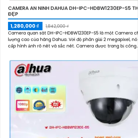
CAMERA AN NINH DAHUA DH-IPC-HDBW1230EP-S5 TH
ĐẸP
1,280,000 ₫
1,842,000 ₫
Camera quan sát DH-IPC-HDBW1230EP-S5 là một Camera c
lượng cao của hãng Dahua. Với độ phân giải 2 megapixel, nó cung
cấp hình ảnh rõ nét và sắc nét. Camera được trang bị công.