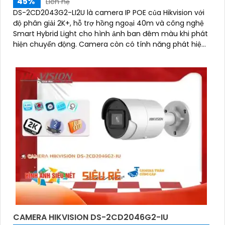
45%
Liên hệ
DS-2CD2043G2-LI2U là camera IP POE của Hikvision với
độ phân giải 2K+, hỗ trợ hồng ngoại 40m và công nghệ
Smart Hybrid Light cho hình ảnh ban đêm màu khi phát
hiện chuyển động. Camera còn có tính năng phát hiện
xâm nhập, hàng rào ảo và phân biệt người, phương tiện
CAMERA HIKVISION DS-2CD2046G2-IU