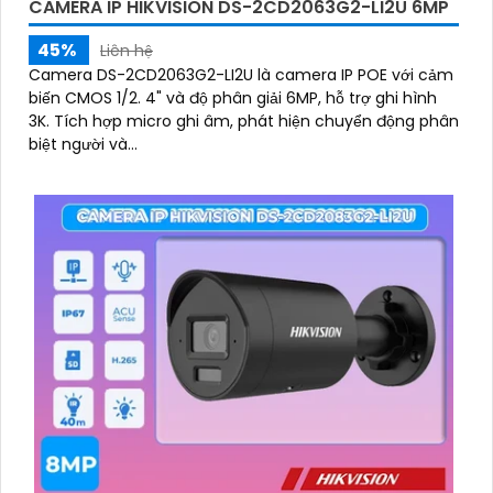
CAMERA IP HIKVISION DS-2CD2063G2-LI2U 6MP
45%
Liên hệ
Camera DS-2CD2063G2-LI2U là camera IP POE với cảm
biến CMOS 1/2. 4" và độ phân giải 6MP, hỗ trợ ghi hình
3K. Tích hợp micro ghi âm, phát hiện chuyển động phân
biệt người và...