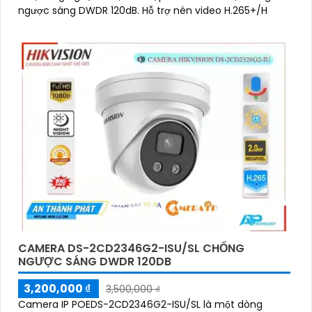
ngược sáng DWDR 120dB. Hỗ trợ nén video H.265+/H
CAMERA DS-2CD2346G2-ISU/SL CHỐNG
NGƯỢC SÁNG DWDR 120DB
3,200,000 ₫
3,500,000 ₫
Camera IP POEDS-2CD2346G2-ISU/SL là một dòng