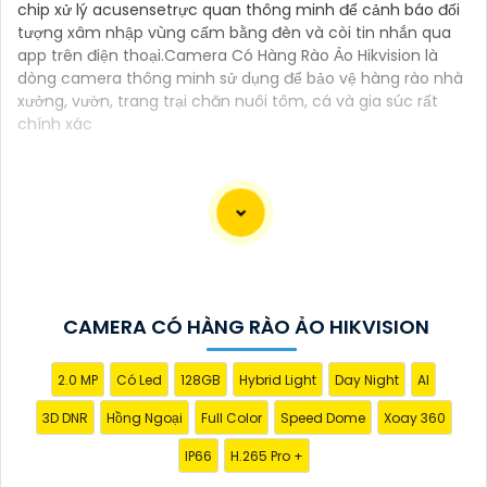
chip xử lý acusensetrực quan thông minh để cảnh báo đối
tượng xâm nhập vùng cấm bằng đèn và còi tin nhắn qua
app trên điện thoại.Camera Có Hàng Rào Ảo Hikvision là
dòng camera thông minh sử dụng để bảo vệ hàng rào nhà
xưởng, vườn, trang trại chăn nuôi tôm, cá và gia súc rất
chính xác
Dĩ nhiên, dưới đây là một mẫu văn bản giới thiệu
dành cho dự án lắp đặt camera Hikvision giá rẻ và
chuyên nghiệp:
CAMERA CÓ HÀNG RÀO ẢO HIKVISION
Chào quý khách hàng,
Chúng tôi xin trân trọng giới thiệu đến quý vị dịch vụ
2.0 MP
Có Led
128GB
Hybrid Light
Day Night
AI
lắp đặt camera Hikvision giá rẻ và chuyên nghiệp
3D DNR
Hồng Ngoại
Full Color
Speed Dome
Xoay 360
cho dự án của quý vị.
Với kinh nghiệm lâu năm trong lĩnh vực lắp đặt
IP66
H.265 Pro +
camera an ninh, đội ngũ kỹ thuật viên của chúng tôi