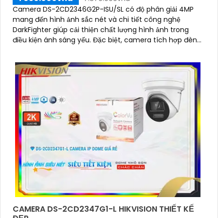
Camera DS-2CD2346G2P-ISU/SL có độ phân giải 4MP
mang đến hình ảnh sắc nét và chi tiết công nghệ
DarkFighter giúp cải thiện chất lượng hình ảnh trong
điều kiện ánh sáng yếu. Đặc biệt, camera tích hợp đèn
nhấp nháy báo động âm thanh cảnh báo kẻ xâm nhập
và âm thanh hai chiều, hỗ trợ giám sát an ninh hiệu quả
CAMERA DS-2CD2347G1-L HIKVISION THIẾT KẾ