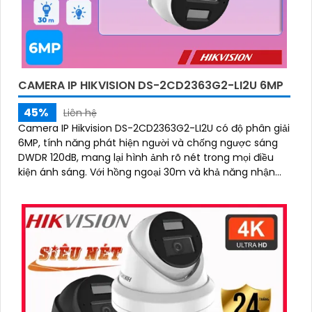
CAMERA IP HIKVISION DS-2CD2363G2-LI2U 6MP
45%
Liên hệ
Camera IP Hikvision DS-2CD2363G2-LI2U có độ phân giải
6MP, tính năng phát hiện người và chống ngược sáng
DWDR 120dB, mang lại hình ảnh rõ nét trong mọi điều
kiện ánh sáng. Với hồng ngoại 30m và khả năng nhận
diện khuôn mặt, camera hỗ trợ quan sát ban đêm màu
sắc tự nhiên, phù hợp cho công trình