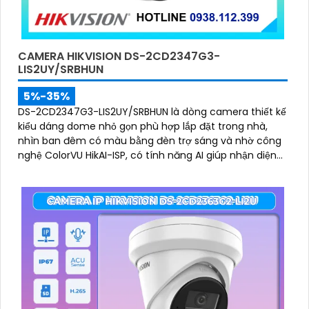
CAMERA HIKVISION DS-2CD2347G3-
LIS2UY/SRBHUN
5%-35%
DS-2CD2347G3-LIS2UY/SRBHUN là dòng camera thiết kế
kiểu dáng dome nhỏ gọn phù hợp lắp đặt trong nhà,
nhìn ban đêm có màu bằng đèn trợ sáng và nhờ công
nghệ ColorVU HikAI-ISP, có tính năng AI giúp nhận diện
người và phương tiện, tích hợp micro kép