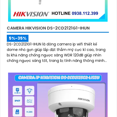
CAMERA HIKVISION DS-2CD2121G1-IHUN
5%-35%
DS-2CD2121G1-IHUN là dòng camera ip wifi thiết kế
dome nhỏ gọn giúp lắp đặt thẫm mỹ cực kì cao, trang
bị khả năng chống ngược sáng WDR 120dB giúp nhìn
chống ngược sáng tốt, trang bị tính năng thông minh
hàng rào ảo, xâm nhập vùng cấm, nhìn ban đêm bằng
hồng ngoại 30m