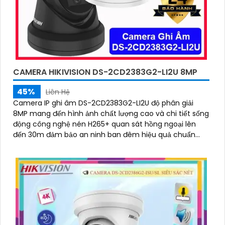
CAMERA HIKIVISION DS-2CD2383G2-LI2U 8MP
45%
Liên Hệ
Camera IP ghi âm DS-2CD2383G2-LI2U độ phân giải
8MP mang đến hình ảnh chất lượng cao và chi tiết sống
động công nghệ nén H265+ quan sát hồng ngoại lên
đến 30m đảm bảo an ninh ban đêm hiệu quả chuẩn
IP67 chống nước và bụi bẩn giúp camera hoạt động bền
bỉ trong mọi điều kiện môi trường.