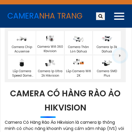
CAMERA
NHA TRANG
Camera Wifi 360
Camera Chip
Camera Thân
Camera Ip 3k
Kbvision
Acusense
Lớn Dahua
Dahua
Lắp Camera
Camera Ip Ultra
Lắp Camera Wifi
Camera SMD
Speed Dome
2k Hikvision
2K
Plus
Wisenet
CAMERA CÓ HÀNG RÀO ẢO
HIKVISION
Camera Có Hàng Rào Ảo Hikvision là camera Ip thông
minh có chức năng khoanh vùng cấm xâm nhập (IVS) vói