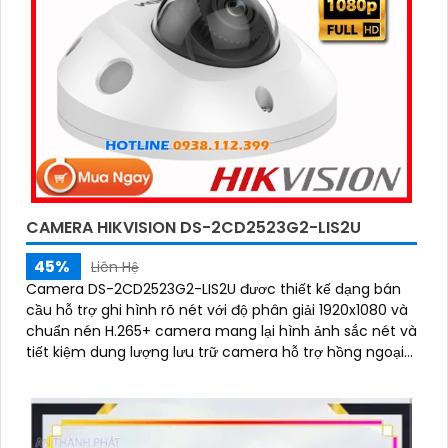
CAMERA HIKVISION DS-2CD2523G2-LIS2U
45%
Liên Hệ
Camera DS-2CD2523G2-LIS2U đươc thiết kế dạng bán
cầu hỗ trợ ghi hình rõ nét với độ phân giải 1920x1080 và
chuẩn nén H.265+ camera mang lại hình ảnh sắc nét và
tiết kiệm dung lượng lưu trữ camera hỗ trợ hồng ngoại
lên đến 30m