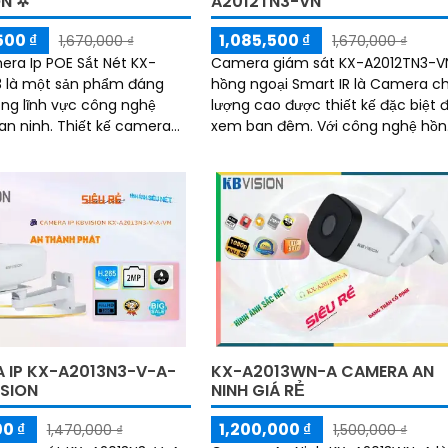
ON ✲
A2012TN3-VN
500 ₫
1,085,500 ₫
1,670,000 ₫
1,670,000 ₫
era Ip POE Sắt Nét KX-
Camera giám sát KX-A2012TN3-V
 là một sản phẩm đáng
hồng ngoại Smart IR là Camera c
ong lĩnh vực công nghệ
lượng cao được thiết kế đặc biệt 
Thiết kế camera
xem ban đêm. Với công nghệ hồng
 Dome Kim loại chất lượng
ngoại thông minh, camera có kh
trở thành một phần không
năng xem ban đêm tốt trong
u trong hệ thống giám sát
khoảng cách 30m
KX-A2013WN-A CAMERA AN
 IP KX-A2013N3-V-A-
NINH GIÁ RẺ
ISION
1,200,000 ₫
0 ₫
1,500,000 ₫
1,470,000 ₫