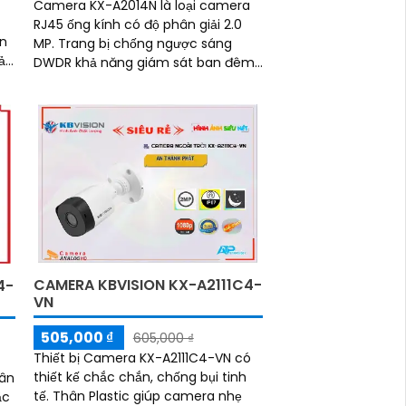
à
Camera KX-A2014N là loại camera
RJ45 ống kính có độ phân giải 2.0
MP. Trang bị chống ngược sáng
ảo
DWDR khả năng giám sát ban đêm
hồng ngoại 30m. Camera thiết kế
dạng bán cầu tinh tế dome plastic
CAMERA KBVISION KX-A2111C4-
4-
VN
505,000 ₫
605,000 ₫
Thiết bị Camera KX-A2111C4-VN có
thiết kế chắc chắn, chống bụi tinh
hân
tế. Thân Plastic giúp camera nhẹ
ắc