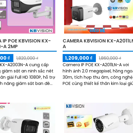
 IP POE KBVISION KX-
CAMERA KBVISION KX-A2011L
-A 2MP
A
000 ₫
1,209,000 ₫
1,820,000 ₫
1,860,000 ₫
KX-A2003N-A cung cấp
Camera IP POE KX-A2011LN-A với
 giám sát an ninh sắc nét
hình ảnh 2.0 megapixel, hồng ngo
ân giải Full HD 1080P, hỗ trợ
30m, tích hợp thu âm, công nghệ 
nh năng giám sát ban đêm
POE cùng thiết kế thân kim loại gi
chi tiết nhờ ánh sáng hồng
camera dễ dàng lắp đặt và sử dụ
tích hợp
được ở...
 trợ ghi âm theo thời gian
 cách chi tiết