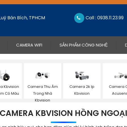
 Luỹ Bán Bích, TPHCM
Call : 0938.11.23.99
CAMERA WIFI
SẢN PHẨM CÔNG NGHỆ
 Kbvision
Camera Thu Âm
Camera 2k Ip
Camera C
êm Có Màu
Trong Nhà
Kbvision
Acusen
Kbvision
CAMERA KBVISION HỒNG NGOẠ