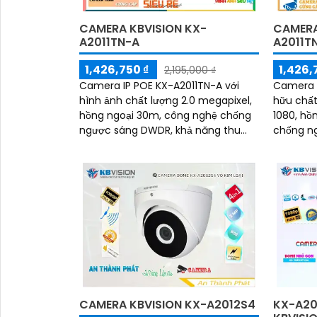
CAMERA KBVISION KX-
CAMERA
A2011TN-A
A2011T
1,426,750 ₫
1,426,
2,195,000 ₫
Camera IP POE KX-A2011TN-A với
Camera I
hình ảnh chất lượng 2.0 megapixel,
hữu chất
hồng ngoại 30m, công nghệ chống
1080, hồ
ngược sáng DWDR, khả năng thu
chống ng
âm, thiết kế thân kim loại chắc
thân kim
chắn, tính năng ONVIF kết nối với
bẩn IP67, 
đầu ghi cũng như hoạt động độc lập
bằng tên miền
CAMERA KBVISION KX-A2012S4
KX-A20