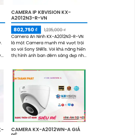
CAMERA IP KBVISION KX-
A2012N3-R-VN
802,750 ₫
1,235,000 ₫
Camera An Ninh KX-A2012N3-R-VN
.
là một Camera mạnh mẽ vượt trội
so với Sony SNR1s. Với khả năng hiển
y
thị hình ảnh ban đêm sáng đẹp nhờ
ét
công nghệ Hồng Ngoại 30m, nó giúp
giám sát dự án dân dụng một cách
hiệu quả
CAMERA KX-A2012WN-A GIÁ
X-