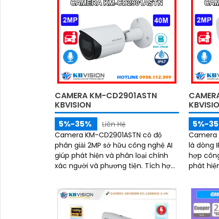
CAMERA KM-CD2901ASTN
CAMER
KBVISION
KBVISI
5%-35%
5%-3
Liên Hệ
Camera KM-CD2901ASTN có độ
Camera 
phân giải 2MP sở hữu công nghệ AI
là dòng 
giúp phát hiện và phân loại chính
hợp công
xác người và phương tiện. Tích hợp
phát hiệ
hồng ngoại tầm xa 40m, hỗ trợ thẻ
người và phươ
nhớ Micro SD 256GB và đạt chuẩn
hồng ngo
IP67, IK10, đảm bảo hoạt động bền bỉ
chống sé
trong mọi điều kiện môi trường
camera h
mọi điều