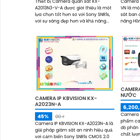
Thiết bị Camera quan sát KX-
Camera 
A2013N3-V-A được giới thiệu là một
VN là m
lựa chọn tốt hơn so với Sony SNR1s,
sát ban đêm
với sự sáng đẹp hơn và khả năng
năng Hồ
giám sát ban đêm tốt nhờ công
đảm bảo
nghệ hồng ngoại...
ban đêm 
CAMERA
NƯỚC
CAMERA IP KBVISION KX-
A2023N-A
6,200,
Camera H
45%
00 ₫
phẩm ca
Camera IP KBVISION KX-A2023N-A là
độ phân g
giải pháp giám sát an ninh hiệu quả
chất lượ
với cảm biến Sony SNR1s CMOS 2.0