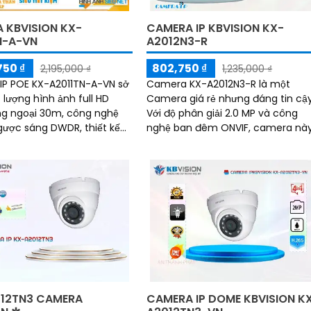
 KBVISION KX-
CAMERA IP KBVISION KX-
N-A-VN
A2012N3-R
750 ₫
802,750 ₫
2,195,000 ₫
1,235,000 ₫
P POE KX-A2011TN-A-VN sở
Camera KX-A2012N3-R là một
 lượng hình ảnh full HD
Camera giá rẻ nhưng đáng tin cậy
ng ngoại 30m, công nghệ
Với độ phân giải 2.0 MP và công
ược sáng DWDR, thiết kế
nghệ ban đêm ONVIF, camera nà
 loại, chống nước và bụi
đảm bảo mang lại hình ảnh sắc n
tính...
và chất lượng cao
12TN3 CAMERA
CAMERA IP DOME KBVISION K