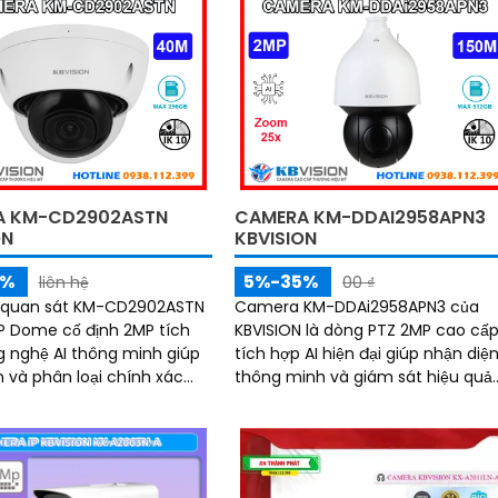
A KM-CD2902ASTN
CAMERA KM-DDAI2958APN3
ON
KBVISION
5%
5%-35%
liên hệ
00 ₫
quan sát KM-CD2902ASTN
Camera KM-DDAi2958APN3 của
IP Dome cố định 2MP tích
KBVISION là dòng PTZ 2MP cao cấ
 nghệ AI thông minh giúp
tích hợp AI hiện đại giúp nhận diệ
n và phân loại chính xác
thông minh và giám sát hiệu quả.
ng tiện. Với tầm nhìn
Với khả năng quay xoay 360 độ,
ại 40m, chuẩn IP67, IK10,
zoom quang 25x và tầm nhìn hồn
t 5000V và hỗ trợ PoE,
ngoại 150m, camera đảm bảo hìn
oạt động ổn định trong
ảnh sắc nét trong mọi điều kiện
 kiện môi trường