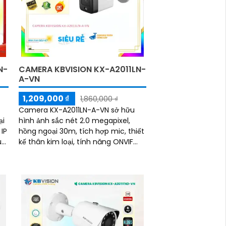
N-
CAMERA KBVISION KX-A2011LN-
A-VN
1,209,000 ₫
1,860,000 ₫
Camera KX-A2011LN-A-VN sở hữu
ại
hình ảnh sắc nét 2.0 megapixel,
IP
hồng ngoại 30m, tích hợp mic, thiết
úp
kế thân kim loại, tính năng ONVIF
ng
cùng tên miền giúp camera có thể
hoạt động độc...