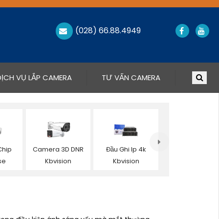
(028) 66.88.4949
DỊCH VỤ LẮP CAMERA
TƯ VẤN CAMERA
hip
Camera 3D DNR
Đầu Ghi Ip 4k
se
Kbvision
Kbvision
I