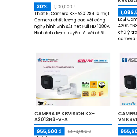
KBVISI
30%
1,100,000 ₫
1,085,
Thiết Bị Camera KX-A2012S4 là một
Loại Cam
Camera chất lượng cao với công
A2012TN3
nghệ hình ảnh sắt nét Full HD 1080P.
chú ý tr
Hình ảnh được truyền tải với chất
camera an ninh. 
lượng cao cả ban ngày lẫn ban đêm
mỹ thuật
nhờ công nghệ Hồng Ngoại 20m
giúp nó 
thể thiế
CAMERA IP KBVISION KX-
CAMERA
A2013N3-V-A
VN KBV
955,500 ₫
955,50
1,470,000 ₫