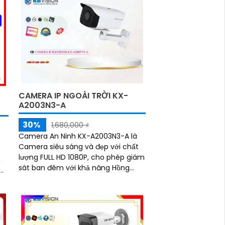
CAMERA IP NGOÀI TRỜI KX-
A2003N3-A
30%
1,680,000 ₫
Camera An Ninh KX-A2003N3-A là
Camera siêu sáng và đẹp với chất
p
lượng FULL HD 1080P, cho phép giám
n
sát ban đêm với khả năng Hồng
Ngoại lên tới 80m. Camera sử dụng
công nghệ chính hãng IP POE, giúp
g
dễ dàng kết nối và đảm bảo độ ổn
h
định