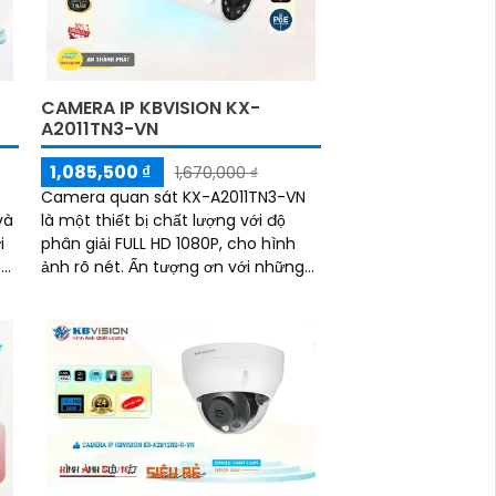
CAMERA IP KBVISION KX-
A2011TN3-VN
1,085,500 ₫
1,670,000 ₫
Camera quan sát KX-A2011TN3-VN
và
là một thiết bị chất lượng với độ
phân giải FULL HD 1080P, cho hình
ể
ảnh rõ nét. Ấn tượng ơn với những
thông số là với chế độ hồng ngoại
Smart IR,...