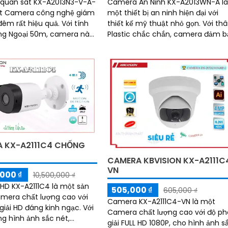
Camera An Ninh KX-A2013WN-A l
quan sát KX-A2013N3-V-A-
một thiết bị an ninh hiện đại với
ột Camera công nghệ giám
thiết kế mỹ thuật nhỏ gọn. Với thân
 rất hiệu quả. Với tính
Plastic chắc chắn, camera đảm b
ng Ngoại 50m, camera này
độ bền cao. Camera này có độ
 cho bạn những hình ảnh
phân giải 2
sắt nét và chất lượng
 KX-A2111C4 CHỐNG
CAMERA KBVISION KX-A2111C
VN
000 ₫
10,500,000 ₫
D KX-A2111C4 là một sản
505,000 ₫
605,000 ₫
mera chất lượng cao với
Camera KX-A2111C4-VN là một
iải HD đáng kinh ngạc. Với
Camera chất lượng cao với độ p
ng hình ảnh sắc nét,
giải FULL HD 1080P, cho hình ảnh s