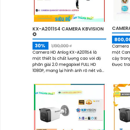
CAMERA
KX-A2011S4 CAMERA KBVISION
✪
800,0
30%
1,190,000 ₫
Camera q
Camera HD Anlog KX-A2011S4 là
một Came
một thiết bị chất lượng cao với độ
cậy tron
phân giải 2.0 megapixel FULL HD
Được tra
1080P, mang lại hình ảnh rõ nét và
có khả n
chi tiết đến từng pixel
ngay cả 
nắng