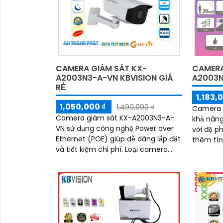
CAMERA GIÁM SÁT KX-
CAMERA
A2003N3-A-VN KBVISION GIÁ
A2003N
RẺ
1,183,
'
1,050,000 ₫
1,490,000 ₫
Camera 
Camera giám sát KX-A2003N3-A-
khả năng
VN sử dụng công nghệ Power over
với độ ph
Ethernet (POE) giúp dễ dàng lắp đặt
thêm tí
và tiết kiệm chi phí. Loại camera
rõ ràng 
này có giá rẻ nhưng chất lượng hình
ngoại 80m. Camera được 
ảnh sắc nét...
micro hỗ
thực một