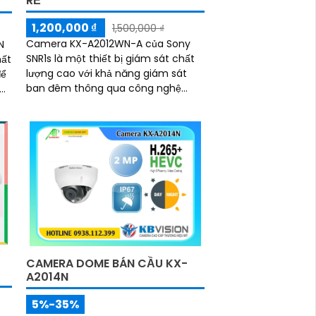
RẺ
1,200,000 ₫
1,500,000 ₫
Camera KX-A2012WN-A của Sony
N
SNR1s là một thiết bị giám sát chất
hất
lượng cao với khả năng giám sát
để
ban đêm thông qua công nghệ
hồng ngoại, với tầm nhìn lên đến
ả
30m. Camera này được...
CAMERA DOME BÁN CẦU KX-
A2014N
5%-35%