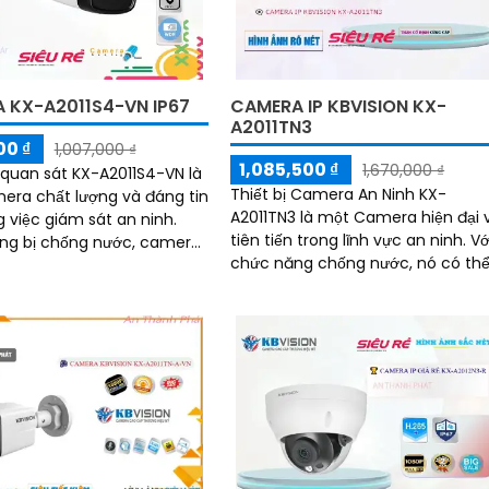
 KX-A2011S4-VN IP67
CAMERA IP KBVISION KX-
A2011TN3
00 ₫
1,007,000 ₫
1,085,500 ₫
1,670,000 ₫
uan sát KX-A2011S4-VN là
Thiết bị Camera An Ninh KX-
ra chất lượng và đáng tin
A2011TN3 là một Camera hiện đại 
g việc giám sát an ninh.
tiên tiến trong lĩnh vực an ninh. Với
ng bị chống nước, camera
chức năng chống nước, nó có th
ăng hoạt động ổn định
hoạt động tốt trong mọi điều kiện
trong môi trường mưa
thời tiết