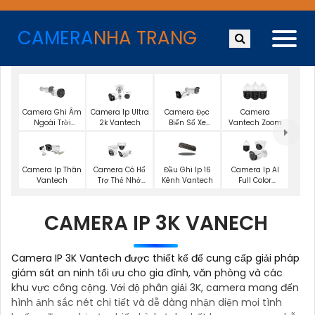
CAMERA
NHA TRANG
Camera Ghi Âm
Camera Ip Ultra
Camera Đọc
Camera
Ngoài Trời
2k Vantech
Biển Số Xe
Vantech Zoom
Vantech
Vantech
Camera Ip Thân
Camera Có Hổ
Đầu Ghi Ip 16
Camera Ip AI
Vantech
Trợ Thẻ Nhớ
Kênh Vantech
Full Color
Vantech
Vantech
CAMERA IP 3K VANECH
Camera IP 3K Vantech được thiết kế để cung cấp giải pháp
giám sát an ninh tối ưu cho gia đình, văn phòng và các
khu vực công cộng. Với độ phân giải 3K, camera mang đến
hình ảnh sắc nét chi tiết và dễ dàng nhận diện mọi tình