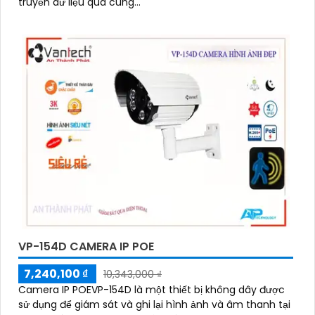
truyền dữ liệu qua cùng...
'
VP-154D CAMERA IP POE
7,240,100 ₫
10,343,000 ₫
Camera IP POEVP-154D là một thiết bị không dây được
sử dụng để giám sát và ghi lại hình ảnh và âm thanh tại