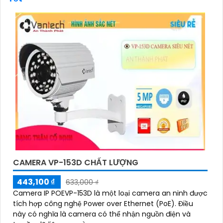
Điểm mạnh của Camera Vantech là chất lượng dịch
vụ tốt và hỗ trợ khách hàng chu đáo. Đội ngũ nhân
viên kỹ thuật chuyên nghiệp của Vantech sẽ giúp
bạn lựa chọn giải pháp camera phù hợp với nhu cầu
và ngân sách của bạn.
Nếu bạn đang tìm kiếm một giải pháp giám sát an
ninh tốt cho ngôi nhà hoặc doanh nghiệp của mình,
Camera Vantech Việt Nam là một lựa chọn hàng
đầu mà bạn có thể tin tưởng.
CAMERA VP-153D CHẤT LƯỢNG
443,100 ₫
633,000 ₫
Camera IP POEVP-153D là một loại camera an ninh được
tích hợp công nghệ Power over Ethernet (PoE). Điều
này có nghĩa là camera có thể nhận nguồn điện và