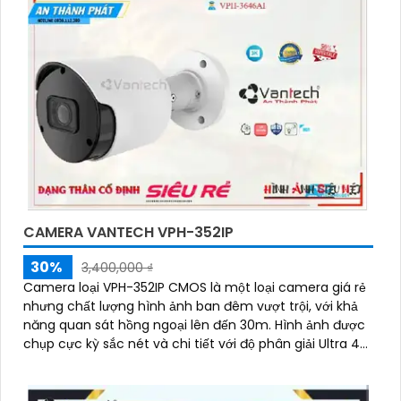
CAMERA VANTECH VPH-352IP
30%
3,400,000 ₫
Camera loại VPH-352IP CMOS là một loại camera giá rẻ
nhưng chất lượng hình ảnh ban đêm vượt trội, với khả
năng quan sát hồng ngoại lên đến 30m. Hình ảnh được
chụp cực kỳ sắc nét và chi tiết với độ phân giải Ultra 4k
lite