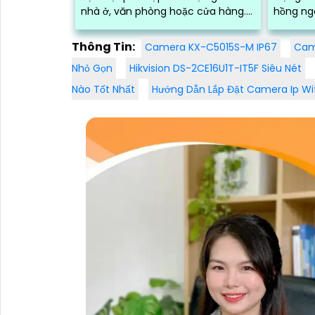
nhà ở, văn phòng hoặc cửa hàng.
hồng ng
Với độ phân giải full HD 1080p, tích
chất lượ
hợp loa và mic, đèn hồng ngoại
Thông Tin:
Camera KX-C5015S-M IP67
Cam
thông minh cho ra hình ảnh chất
Nhỏ Gọn
Hikvision DS-2CE16U1T-IT5F Siêu Nét
lượng ban đêm
Nào Tốt Nhất
Hướng Dẫn Lắp Đặt Camera Ip Wif