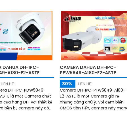
 DAHUA DH-IPC-
CAMERA DAHUA DH-IPC-
9-A180-E2-ASTE
PFW5849-A180-E2-ASTE
30%
LIÊN HỆ
LIÊN HỆ
mera DH-IPC-PDW5849-
Camera DH-IPC-PFW5849-A180-
-ASTE là một Camera chất
E2-ASTE là một Camera giá rẻ
a hãng DH. Với thiết kế
nhưng đáng chú ý. Với cảm biến
 và bền bỉ, camera này có
CMOS tiên tiến, camera này man
 quan sát chất lượng hình
đến hình ảnh sáng đẹp và rõ nét
trội với độ phân giải 4K
hơn