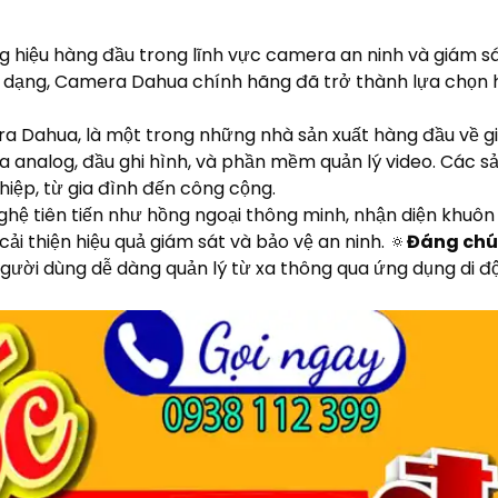
hiệu hàng đầu trong lĩnh vực camera an ninh và giám sá
đa dạng, Camera Dahua chính hãng đã trở thành lựa chọn
Dahua, là một trong những nhà sản xuất hàng đầu về giả
analog, đầu ghi hình, và phần mềm quản lý video. Các s
iệp, từ gia đình đến công cộng.
ệ tiên tiến như hồng ngoại thông minh, nhận diện khuôn
cải thiện hiệu quả giám sát và bảo vệ an ninh. 🔅
Đáng chú 
 người dùng dễ dàng quản lý từ xa thông qua ứng dụng di