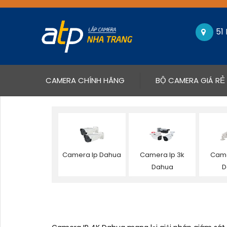
51
(CURRENT)
CAMERA CHÍNH HÃNG
BỘ CAMERA GIÁ RẺ
Camera Ip Dahua
Camera Ip 3k
Came
Dahua
D