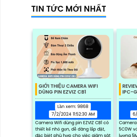
TIN TỨC MỚI NHẤT
'
GIỚI THIỆU CAMERA WIFI
REVIE
DÙNG PIN EZVIZ CB1
IPC-
Lần xem: 9868
7/2/2024 11:52:30 AM
6
Camera Wifi dùng pin EZVIZ CB1 có
Camera 
thiết kế nhỏ gọn, dễ dàng lắp đặt,
5C0W vớ
đặc biệt phù hợp cho việc giám sát
lượng 5M