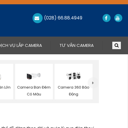
(028) 66.88.4949
DỊCH VỤ LẮP CAMERA
TƯ VẤN CAMERA
n Lớn
Camera Ban Đêm
Camera 360 Báo
a
Có Màu
Động