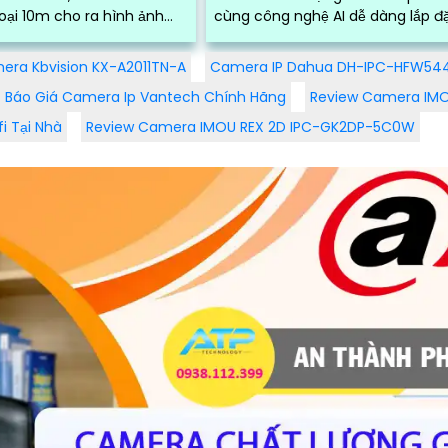
oại 10m cho ra hình ảnh
cùng công nghệ AI dễ dàng lắp đ
ng trong điều kiện ánh
và kết nối qua điện thoại thông
sáng yếu. Một trong...
minh.
era Kbvision KX-A2011TN-A
Camera IP Dahua DH-IPC-HFW54
Báo Giá Camera Ip Vantech Chính Hãng
Review Camera IMOU
i Tại Nhà
Review Camera IMOU REX 2D IPC-GK2DP-5C0W