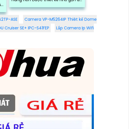
ặt
lắp đặt và di dời sử dụng camera
cho cửa hàng...
42TP-ASE
Camera VP-M5264IP Thiêt kế Dome
 Cruiser SE+ IPC-S41FEP
Lắp Camera Ip Wifi