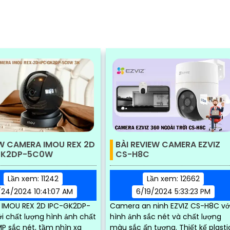
W CAMERA IMOU REX 2D
BÀI REVIEW CAMERA EZVIZ
GK2DP-5C0W
CS-H8C
Lần xem: 11242
Lần xem: 12662
/24/2024 10:41:07 AM
6/19/2024 5:33:23 PM
IMOU REX 2D IPC-GK2DP-
Camera an ninh EZVIZ CS-H8C vớ
i chất lượng hình ảnh chất
hình ảnh sắc nét và chất lượng
P sắc nét, tầm nhìn xa
màu sắc ấn tượng. Thiết kế plastic