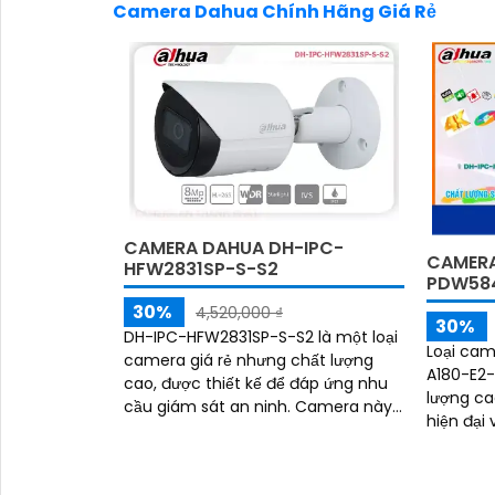
Camera Dahua Chính Hãng Giá Rẻ
CAMERA DAHUA DH-IPC-
CAMERA
HFW2831SP-S-S2
PDW584
30%
4,520,000 ₫
30%
DH-IPC-HFW2831SP-S-S2 là một loại
Loại ca
camera giá rẻ nhưng chất lượng
A180-E2
cao, được thiết kế để đáp ứng nhu
lượng cao củ
cầu giám sát an ninh. Camera này
hiện đại
có độ phân giải Full HD 1080p, cho
khả năng
hình ảnh rõ nét và sắc nét
ảnh vượt 