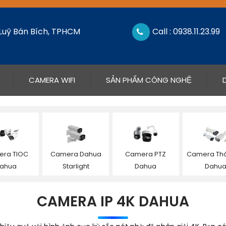
 Luỹ Bán Bích, TPHCM
Call : 0938.11.23.99
CAMERA WIFI
SẢN PHẨM CÔNG NGHỆ
ra TIOC
Camera Dahua
Camera PTZ
Camera Thâ
ahua
Starlight
Dahua
Dahu
CAMERA IP 4K DAHUA