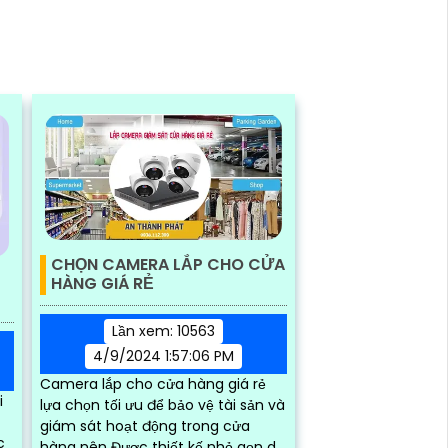
CHỌN CAMERA LẮP CHO CỬA
HÀNG GIÁ RẺ
Lần xem: 10563
4/9/2024 1:57:06 PM
Camera lắp cho cửa hàng giá rẻ
i
lựa chọn tối ưu để bảo vệ tài sản và
giám sát hoạt động trong cửa
hàng nên Được thiết kế nhỏ gọn dễ