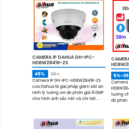
'
CAMERA IP DAHUA DH-IPC-
CAMERA
HDBW2841R-ZS
HDBW38
45%
00 ₫
5%-3
Camera IP DH-IPC-HDBW2841R-ZS
Camera 
của Dahua là giải pháp giám sát an
HDBW3841
ninh lý tưởng với độ phân giải 8.0MP
tưởng ch
cho hình ảnh sắc nét và chi tiết.
độ phân g
Thiết bị này được trang bị công
hồng ng
nghệ...
ghi âm rõ ràng. Sở 
thông m
nhận diệ