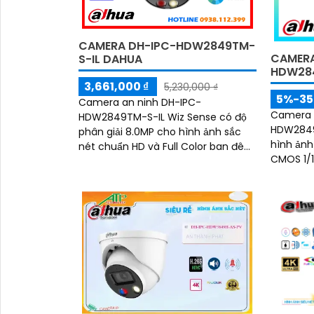
CAMERA DH-IPC-HDW2849TM-
CAMERA
S-IL DAHUA
HDW28
3,661,000 ₫
5,230,000 ₫
5%-3
Camera an ninh DH-IPC-
Camera 
HDW2849TM-S-IL Wiz Sense có độ
HDW2849
phân giải 8.0MP cho hình ảnh sắc
hình ảnh
nét chuẩn HD và Full Color ban đêm
CMOS 1/1. 8”. Công ngh
trong phạm vi 30m. Camera quan
cho phé
sát hỗ trợ lưu trữ thẻ...
màu sắc