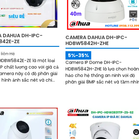
 DAHUA DH-IPC-
CAMERA DAHUA DH-IPC-
842E-ZE
HDBW5842H-ZHE
liên Hệ
5%-35%
DBW5842E-ZE là một loại
Camera IP Dome DH-IPC-
P chất lượng cao với giá cả
HDBW5842H-ZHE là lựa chọn hoà
hảo cho hệ thống an ninh với độ
 hình ảnh sắc nét và chi
phân giải 8MP sắc nét và tầm nhì
hống bụi,
hồng ngoại lên tới 40m cho hình
ảnh rõ ràng cả ngày lẫn đêm. Tích
hợp công nghệ AI thông minh giú
phân biệt chuyển động giữa ngườ
và phương tiện, hạn chế cảnh bá
sai, đi kèm khe cắm thẻ nhớ 256G
lưu trữ lâu dài, hỗ trợ POE tiện lợi 
mức giá phải chăng