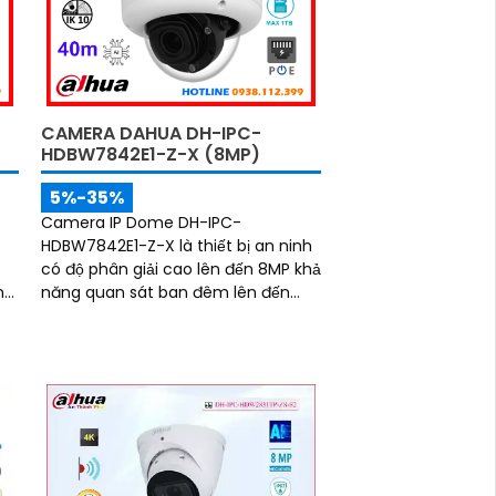
phương tiện, nâng cao độ chính xác
trong cảnh báo, hỗ trợ POE tiện lợi
CAMERA DAHUA DH-IPC-
HDBW7842E1-Z-X (8MP)
5%-35%
Camera IP Dome DH-IPC-
n
HDBW7842E1-Z-X là thiết bị an ninh
có độ phân giải cao lên đến 8MP khả
n
năng quan sát ban đêm lên đến
40m, hỗ trợ thẻ nhớ Micro SD 1TB và
đàm thoại hai chiều, camera mang
p
đến trải nghiệm giám sát toàn diện.
i
Đặc biệt, các tính năng AI thông
o
minh như nhận diện khuôn mặt và
B
đếm người giúp nâng cao hiệu quả
và
quản lý và an ninh cho mọi không
gian trong nhà