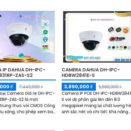
 IP DAHUA DH-IPC-
CAMERA DAHUA DH-IPC-
31RP-ZAS-S2
HDBW2841E-S
000 ₫
3,890,000 ₫
7,440,000 ₫
5,560,000 ₫
 Loại Camera Giá re DH-IPC-
Camera IP POE DH-IPC-HDBW2841
1RP-ZAS-S2 là một
S với độ phân giải lên đến 8.0
trung thực với CMOS Công
megapixel mang lại chất lượng hì
ếu sáng, cho phép xem ban
ảnh sắc nét và chi tiết. Khả năng
g phạm vi Hồng Ngoại
giám sát ban đêm với hồng ngoại
lên đến 30m
có thể được quản lý từ xa