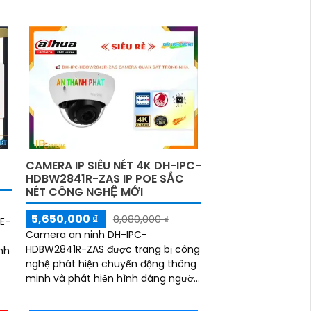
CAMERA IP SIÊU NÉT 4K DH-IPC-
HDBW2841R-ZAS IP POE SẮC
NÉT CÔNG NGHỆ MỚI
5,650,000 ₫
8,080,000 ₫
E-
Camera an ninh DH-IPC-
HDBW2841R-ZAS được trang bị công
nh
nghệ phát hiện chuyển động thông
minh và phát hiện hình dáng người,
giúp người dùng dễ dàng quản lý và
giám sát. Sản phẩm này kết nối qua