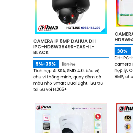
CAMERA
HDBW5
CAMERA IP 8MP DAHUA DH-
IPC-HDBW3849R-ZAS-IL-
30%
BLACK
DH-IPC-H
5%-35%
camera I
liên hệ
hợp lý. Camera này có độ phân giải
Tích hợp AI SSA, SMD 4.0, bảo vệ
8MP, cho
chu vi thông minh, quay đêm có
tiết rõ ràng. Cấu trúc c
màu nhờ Smart Dual Light, lưu trữ
chống...
tối ưu với H.265+