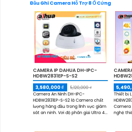
Đầu Ghi Camera Hỗ Trợ 8 Ổ Cứng
CAMERA IP DAHUA DH-IPC-
CAMERA
HDBW2831EP-S-S2
HDBW28
3,580,000 ₫
5,490,
5,120,000 ₫
Camera An Ninh DH-IPC-
Thiết bị
HDBW2831EP-S-S2 là Camera chất
HDBW283
lượng hàng đầu trong lĩnh vực giám
Camera 
sát an ninh. Với độ phân giải Ultra 4k
nghệ thi
và bộ cảm biến CMOS Starlight 8MP,
đêm tron
hình ảnh được...
40m. Với Công nghệ hình Ảnh IP
POE, nó 