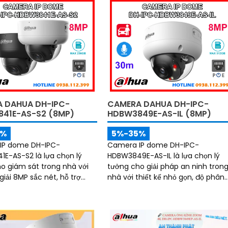
 DAHUA DH-IPC-
CAMERA DAHUA DH-IPC-
41E-AS-S2 (8MP)
HDBW3849E-AS-IL (8MP)
5%
5%-35%
IP dome DH-IPC-
Camera IP dome DH-IPC-
E-AS-S2 là lựa chọn lý
HDBW3849E-AS-IL là lựa chọn lý
o giám sát trong nhà với
tưởng cho giải pháp an ninh tron
iải 8MP sắc nét, hỗ trợ
nhà với thiết kế nhỏ gọn, độ phân
oại ban đêm 30m và micro
giải 8MP sắc nét và khả năng ghi
hữu công nghệ AI
hình ban đêm ấn tượng nhờ hồng
inh, camera có khả năng
ngoại 30m kết hợp đèn trợ sáng.
n và phân biệt chuyển
Tích hợp micro thu âm, khe cắm