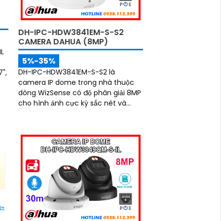
DH-IPC-HDW3841EM-S-S2
CAMERA DAHUA (8MP)
L
5%-35%
DH-IPC-HDW3841EM-S-S2 là
",
camera IP dome trong nhà thuộc
dòng WizSense có độ phân giải 8MP
cho hình ảnh cực kỳ sắc nét và
chân thực. Tích hợp hồng ngoại
30m, micro thu âm, khe cắm thẻ
nhớ 256GB cùng công nghệ POE,
camera mang đến sự tiện lợi tối đa
trong lắp đặt và sử dụng