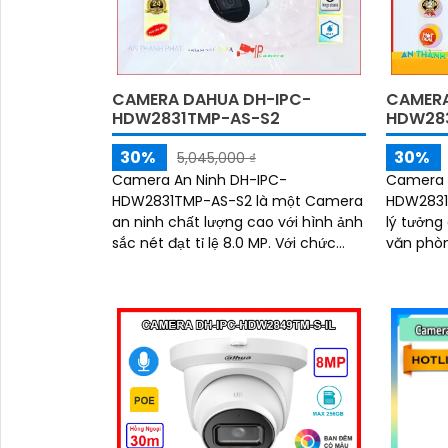
CAMERA DAHUA DH-IPC-
CAMERA
HDW2831TMP-AS-S2
HDW283
30%
30%
5,045,000 ₫
Camera An Ninh DH-IPC-
Camera 
HDW2831TMP-AS-S2 là một Camera
HDW2831
an ninh chất lượng cao với hình ảnh
lý tưởng
sắc nét đạt tỉ lệ 8.0 MP. Với chức
văn phòng. Với vỏ dome 
năng thông minh, camera này
chắc chắ
thông qua giao thức ONVIF...
về sự an
dùng