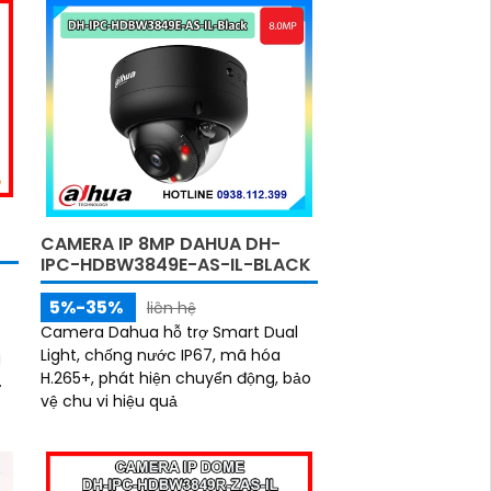
dây mạng, có khả năng báo động
khi xâm nhập hàng rào ảo
CAMERA IP 8MP DAHUA DH-
IPC-HDBW3849E-AS-IL-BLACK
5%-35%
liên hệ
Camera Dahua hỗ trợ Smart Dual
Light, chống nước IP67, mã hóa
g
H.265+, phát hiện chuyển động, bảo
vệ chu vi hiệu quả