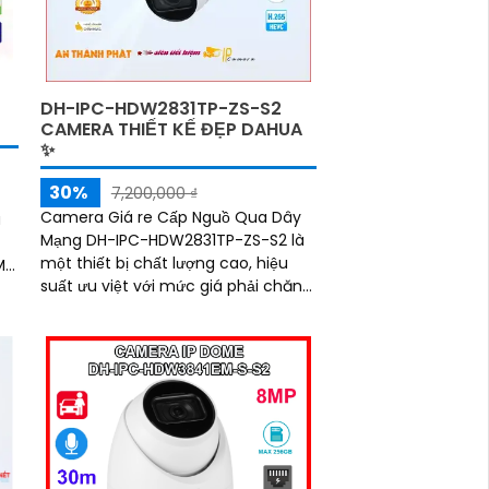
DH-IPC-HDW2831TP-ZS-S2
CAMERA THIẾT KẾ ĐẸP DAHUA
✨
30%
7,200,000 ₫
Camera Giá re Cấp Nguồ Qua Dây
a
Mạng DH-IPC-HDW2831TP-ZS-S2 là
một thiết bị chất lượng cao, hiệu
MP.
suất ưu việt với mức giá phải chăng.
à
Với công nghệ tiên tiến, camera
này mang đến hình ảnh sắc nét,
chất lượng full HD cho việc giám sát