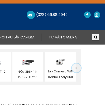
(028) 66.88.4949
DỊCH VỤ LẮP CAMERA
TƯ VẤN CAMERA
Lắp Camera Wifi
 Thân
Đầu Ghi Hình
Dahua Xoay 360
a
Dahua H.265