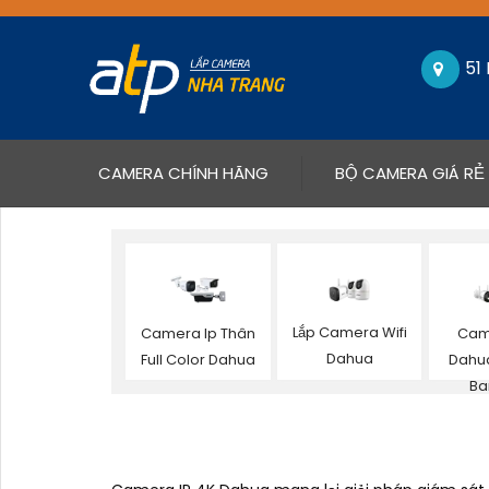
51
(CURRENT)
CAMERA CHÍNH HÃNG
BỘ CAMERA GIÁ RẺ
Lắp Camera Wifi
Camera Ip Thân
Cam
Dahua
Full Color Dahua
Dahu
Ba