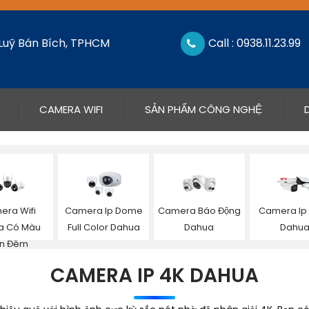
 Luỹ Bán Bích, TPHCM
Call : 0938.11.23.99
CAMERA WIFI
SẢN PHẨM CÔNG NGHỆ
era Wifi
Camera Ip Dome
Camera Báo Động
Camera Ip
a Có Màu
Full Color Dahua
Dahua
Dahu
n Đêm
CAMERA IP 4K DAHUA