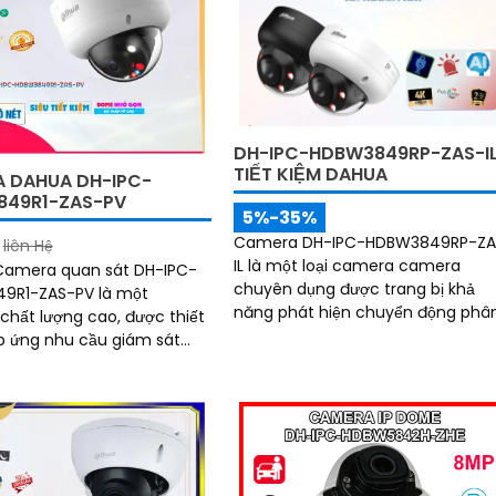
 người và phương tiện,
thẻ nhớ đến 512GB và công nghệ A
chính xác trong cảnh báo
thông minh giúp phân biệt chính
xác người và phương tiện hỗ trợ
POE, giảm thiểu báo động giả hiệu
quả
DH-IPC-HDBW3849RP-ZAS-I
TIẾT KIỆM DAHUA
 DAHUA DH-IPC-
49R1-ZAS-PV
5%-35%
Camera DH-IPC-HDBW3849RP-ZA
liên Hệ
IL là một loại camera camera
 Camera quan sát DH-IPC-
chuyên dụng được trang bị khả
9R1-ZAS-PV là một
năng phát hiện chuyển động phâ
hất lượng cao, được thiết
biệt người và chuyển động khác.
p ứng nhu cầu giám sát
Đây là camera Internet (IP) siêu
 ban
sáng và đẹp có độ phân giải siêu
Color trong...
nét lên đến 8