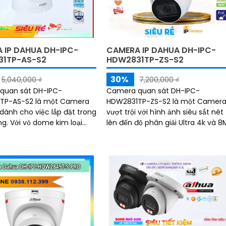
 IP DAHUA DH-IPC-
CAMERA IP DAHUA DH-IPC-
1TP-AS-S2
HDW2831TP-ZS-S2
30%
5,040,000 ₫
7,200,000 ₫
quan sát DH-IPC-
Camera quan sát DH-IPC-
TP-AS-S2 là một Camera
HDW2831TP-ZS-S2 là một Camer
 dành cho việc lắp đặt trong
vượt trội với hình ảnh siêu sắt nét
kim loại
lên đến độ phân giải Ultra 4k và 8
n, nó mang lại sự đảm bảo
Ấn tượng ơn với những thông số l
 toàn và bền bỉ cho người
camera này có khả...