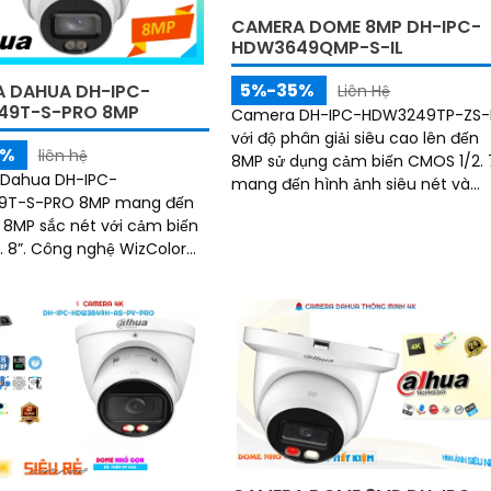
CAMERA DOME 8MP DH-IPC-
HDW3649QMP-S-IL
5%-35%
 DAHUA DH-IPC-
Liên Hệ
49T-S-PRO 8MP
Camera DH-IPC-HDW3249TP-ZS-I
với độ phân giải siêu cao lên đến
5%
liên hệ
8MP sử dụng cảm biến CMOS 1/2. 7
Dahua DH-IPC-
mang đến hình ảnh siêu nét và
T-S-PRO 8MP mang đến
chân thực. Ngoài ra camera sở hữu
 8MP sắc nét với cảm biến
công nghệ AI tiên tiến như SMD 4
ệ WizColor
p giám sát ban đêm có
 đẹp và chân thực