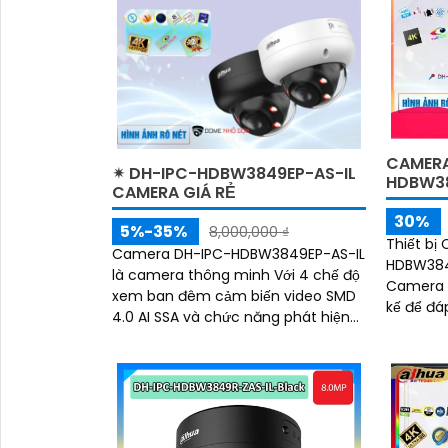
động của
tăng độ 
an ninh
CAMERA
✴ DH-IPC-HDBW3849EP-AS-IL
HDBW38
CAMERA GIÁ RẺ
30%
5%-35%
8,000,000 ₫
Thiết bị
Camera DH-IPC-HDBW3849EP-AS-IL
HDBW384
là camera thông minh Với 4 chế độ
Camera c
xem ban đêm cảm biến video SMD
kế để đá
4.0 AI SSA và chức năng phát hiện
ban đêm. Với khả năng xem
chuyển động thông minh camera
đêm Full 
giúp bảo vệ hiệu quả cho ngôi nhà
hay doanh nghiệp của bạn