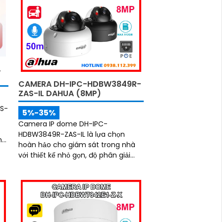
I
L
CAMERA DH-IPC-HDBW3849R-
ZAS-IL DAHUA (8MP)
S-
5%-35%
Camera IP dome DH-IPC-
HDBW3849R-ZAS-IL là lựa chọn
n
hoàn hảo cho giám sát trong nhà
với thiết kế nhỏ gọn, độ phân giải
8MP sắc nét, kết hợp hồng ngoại
50m và đèn trợ sáng thông minh
giúp quan sát rõ cả ngày lẫn đêm.
Camera được tích hợp micro ghi
âm, khe thẻ nhớ lên đến 512GB và
công nghệ phân biệt người và