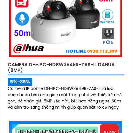
CAMERA DH-IPC-HDBW3849R-ZAS-IL DAHUA
(8MP)
5%-35%
Camera IP dome DH-IPC-HDBW3849R-ZAS-IL là lựa
chọn hoàn hảo cho giám sát trong nhà với thiết kế nhỏ
gọn, độ phân giải 8MP sắc nét, kết hợp hồng ngoại 50m
và đèn trợ sáng thông minh giúp quan sát rõ cả ngày
lẫn đêm. Camera được tích hợp micro ghi âm, khe thẻ
nhớ lên đến 512GB và công nghệ phân biệt người và
phương tiện, nâng cao độ chính xác trong cảnh báo, hỗ
trợ POE tiện lợi