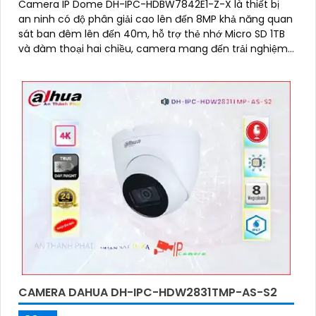
Camera IP Dome DH-IPC-HDBW7842E1-Z-X là thiết bị
an ninh có độ phân giải cao lên đến 8MP khả năng quan
sát ban đêm lên đến 40m, hỗ trợ thẻ nhớ Micro SD 1TB
và đàm thoại hai chiều, camera mang đến trải nghiệm
giám sát toàn diện. Đặc biệt, các tính năng AI thông
minh như nhận diện khuôn mặt và đếm người giúp
nâng cao hiệu quả quản lý và an ninh cho mọi không
gian trong nhà
CAMERA DAHUA DH-IPC-HDW2831TMP-AS-S2