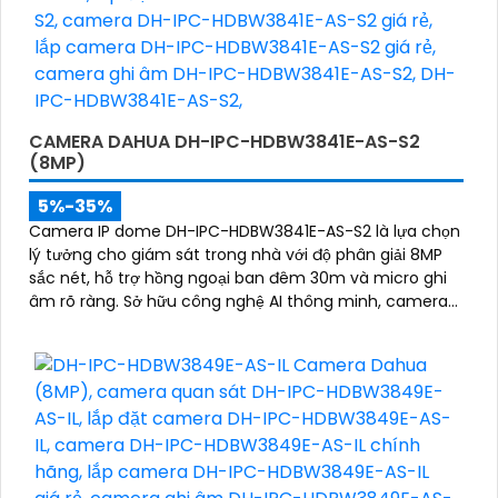
CAMERA DAHUA DH-IPC-HDBW3841E-AS-S2
(8MP)
5%-35%
Camera IP dome DH-IPC-HDBW3841E-AS-S2 là lựa chọn
lý tưởng cho giám sát trong nhà với độ phân giải 8MP
sắc nét, hỗ trợ hồng ngoại ban đêm 30m và micro ghi
âm rõ ràng. Sở hữu công nghệ AI thông minh, camera
có khả năng nhận diện và phân biệt chuyển động của
người và phương tiện, tăng độ chính xác trong cảnh
báo an ninh