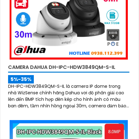
CAMERA DAHUA DH-IPC-HDW3849QM-S-IL
5%-35%
DH-IPC-HDW3849QM-S-IL là camera IP dome trong
nhà WizSense chính hãng Dahua với độ phân giải cao
lên đến 8MP tích hợp đèn kép cho hình ảnh có màu
ban đêm, tầm nhìn hồng ngoại 30m, camera đảm bảo
ghi hình rõ nét trong mọi điều kiện ánh sáng. Hỗ trợ khe
thẻ nhớ lên đến 512GB, tích hợp micro ghi âm, chuẩn
POE và khả năng nhận diện chính xác người và phương
tiện giám sát an ninh tốt