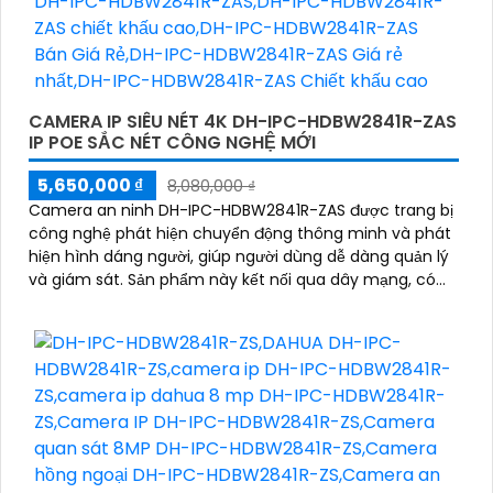
CAMERA IP SIÊU NÉT 4K DH-IPC-HDBW2841R-ZAS
IP POE SẮC NÉT CÔNG NGHỆ MỚI
5,650,000 ₫
8,080,000 ₫
Camera an ninh DH-IPC-HDBW2841R-ZAS được trang bị
công nghệ phát hiện chuyển động thông minh và phát
hiện hình dáng người, giúp người dùng dễ dàng quản lý
và giám sát. Sản phẩm này kết nối qua dây mạng, có
khả năng báo động khi xâm nhập hàng rào ảo