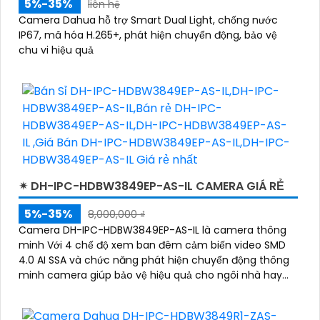
5%-35%
liên hệ
Camera Dahua hỗ trợ Smart Dual Light, chống nước
IP67, mã hóa H.265+, phát hiện chuyển động, bảo vệ
chu vi hiệu quả
✴ DH-IPC-HDBW3849EP-AS-IL CAMERA GIÁ RẺ
5%-35%
8,000,000 ₫
Camera DH-IPC-HDBW3849EP-AS-IL là camera thông
minh Với 4 chế độ xem ban đêm cảm biến video SMD
4.0 AI SSA và chức năng phát hiện chuyển động thông
minh camera giúp bảo vệ hiệu quả cho ngôi nhà hay
doanh nghiệp của bạn