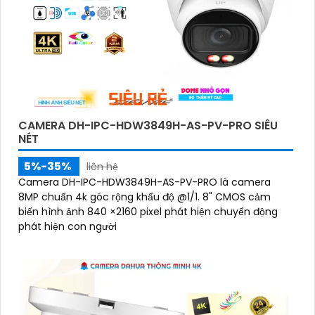
CAMERA DH-IPC-HDW3849H-AS-PV-PRO SIÊU
NÉT
5%-35%
liên hệ
Camera DH-IPC-HDW3849H-AS-PV-PRO là camera
8MP chuẩn 4k góc rộng khẩu độ @1/1. 8" CMOS cảm
biến hình ảnh 840 ×2160 pixel phát hiện chuyển động
phát hiện con người