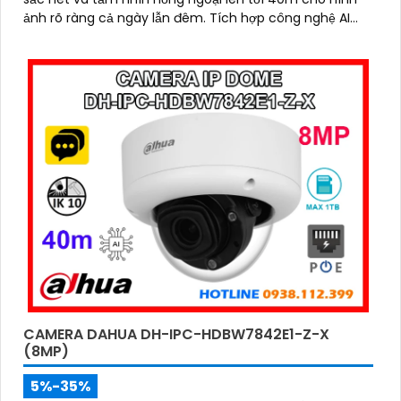
ảnh rõ ràng cả ngày lẫn đêm. Tích hợp công nghệ AI
thông minh giúp phân biệt chuyển động giữa người và
phương tiện, hạn chế cảnh báo sai, đi kèm khe cắm thẻ
nhớ 256GB lưu trữ lâu dài, hỗ trợ POE tiện lợi và mức giá
phải chăng
CAMERA DAHUA DH-IPC-HDBW7842E1-Z-X
(8MP)
5%-35%