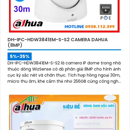
DH-IPC-HDW3841EM-S-S2 CAMERA DAHUA
(8MP)
5%-35%
DH-IPC-HDW3841EM-S-S2 là camera IP dome trong nhà
thuộc dòng WizSense có độ phân giải 8MP cho hình ảnh
cực kỳ sắc nét và chân thực. Tích hợp hồng ngoại 30m,
micro thu âm, khe cắm thẻ nhớ 256GB cùng công nghệ
POE, camera mang đến sự tiện lợi tối đa trong lắp đặt
và sử dụng