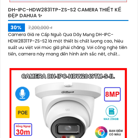
DH-IPC-HDW2831TP-ZS-S2 CAMERA THIẾT KẾ
ĐẸP DAHUA ✨
30%
7,200,000 ₫
Camera Giá re Cấp Nguồ Qua Dây Mạng DH-IPC-
HDW2831TP-ZS-S2 là một thiết bị chất lượng cao, hiệu
suất ưu việt với mức giá phải chăng. Với công nghệ tiên
tiến, camera này mang đến hình ảnh sắc nét, chất
lượng full HD cho việc giám sát