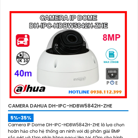
CAMERA DAHUA DH-IPC-HDBW5842H-ZHE
5%-35%
Camera IP Dome DH-IPC-HDBW5842H-ZHE là lựa chọn
hoàn hảo cho hệ thống an ninh với độ phân giải 8MP
sắc nét và tầm nhìn hồng ngoại lên tới 40m cho hình