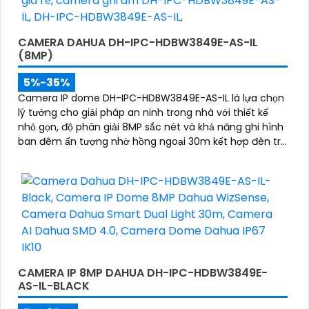
CAMERA DAHUA DH-IPC-HDBW3849E-AS-IL
(8MP)
5%-35%
Camera IP dome DH-IPC-HDBW3849E-AS-IL là lựa chọn
lý tưởng cho giải pháp an ninh trong nhà với thiết kế
nhỏ gọn, độ phân giải 8MP sắc nét và khả năng ghi hình
ban đêm ấn tượng nhờ hồng ngoại 30m kết hợp đèn trợ
sáng. Tích hợp micro thu âm, khe cắm thẻ nhớ đến
512GB và công nghệ AI thông minh giúp phân biệt chính
xác người và phương tiện hỗ trợ POE, giảm thiểu báo
động giả hiệu quả
CAMERA IP 8MP DAHUA DH-IPC-HDBW3849E-
AS-IL-BLACK