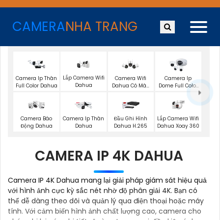
CAMERA
NHA TRANG
Lắp Camera Wifi
Camera Ip Thân
Camera Wifi
Camera Ip
Dahua
Full Color Dahua
Dahua Có Màu
Dome Full Color
Ban Đêm
Dahua
Lắp Camera Wifi
Camera Báo
Camera Ip Thân
Đầu Ghi Hình
Dahua Xoay 360
Động Dahua
Dahua
Dahua H.265
CAMERA IP 4K DAHUA
Camera IP 4K Dahua mang lại giải pháp giám sát hiệu quả
với hình ảnh cực kỳ sắc nét nhờ độ phân giải 4K. Bạn có
thể dễ dàng theo dõi và quản lý qua điện thoại hoặc máy
tính. Với cảm biến hình ảnh chất lượng cao, camera cho