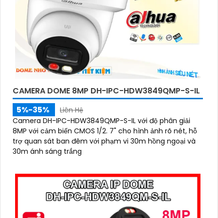
CAMERA DOME 8MP DH-IPC-HDW3849QMP-S-IL
5%-35%
Liên Hệ
Camera DH-IPC-HDW3849QMP-S-IL với độ phân giải
8MP với cảm biến CMOS 1/2. 7" cho hình ảnh rõ nét, hỗ
trợ quan sát ban đêm với phạm vi 30m hồng ngoại và
30m ánh sáng trắng