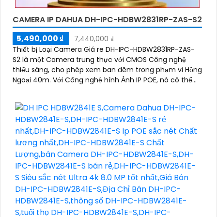
CAMERA IP DAHUA DH-IPC-HDBW2831RP-ZAS-S2
5,490,000 ₫
7,440,000 ₫
Thiết bị Loại Camera Giá re DH-IPC-HDBW2831RP-ZAS-
S2 là một Camera trung thực với CMOS Công nghệ
thiếu sáng, cho phép xem ban đêm trong phạm vi Hồng
Ngoại 40m. Với Công nghệ hình Ảnh IP POE, nó có thể
được quản lý từ xa