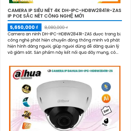
CAMERA IP SIÊU NÉT 4K DH-IPC-HDBW2841R-ZAS
IP POE SẮC NÉT CÔNG NGHỆ MỚI
5,650,000 ₫
8,080,000 ₫
Camera an ninh DH-IPC-HDBW2841R-ZAS được trang bị
công nghệ phát hiện chuyển động thông minh và phát
hiện hình dáng người, giúp người dùng dễ dàng quản lý
và giám sát. Sản phẩm này kết nối qua dây mạng, có
khả năng báo động khi xâm nhập hàng rào ảo