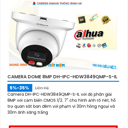
CAMERA DOME 8MP DH-IPC-HDW3849QMP-S-IL
5%-35%
Liên Hệ
Camera DH-IPC-HDW3849QMP-S-IL với độ phân giải
8MP với cảm biến CMOS 1/2. 7" cho hình ảnh rõ nét, hỗ
trợ quan sát ban đêm với phạm vi 30m hồng ngoại và
30m ánh sáng trắng