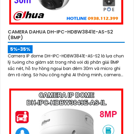
CAMERA DAHUA DH-IPC-HDBW3841E-AS-S2
(8MP)
5%-35%
Camera IP dome DH-IPC-HDBW3841E-AS-S2 là lựa chọn
lý tưởng cho giám sát trong nhà với độ phân giải 8MP
sắc nét, hỗ trợ hồng ngoại ban đêm 30m và micro ghi
âm rõ ràng. Sở hữu công nghệ AI thông minh, camera
có khả năng nhận diện và phân biệt chuyển động của
người và phương tiện, tăng độ chính xác trong cảnh
báo an ninh