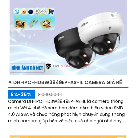
✴ DH-IPC-HDBW3849EP-AS-IL CAMERA GIÁ RẺ
5%-35%
8,000,000 ₫
Camera DH-IPC-HDBW3849EP-AS-IL là camera thông
minh Với 4 chế độ xem ban đêm cảm biến video SMD
4.0 AI SSA và chức năng phát hiện chuyển động thông
minh camera giúp bảo vệ hiệu quả cho ngôi nhà hay
doanh nghiệp của bạn