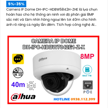
5%-35%
Camera IP Dome DH-IPC-HDBW5842H-ZHE là lựa chọn
hoàn hảo cho hệ thống an ninh với độ phân giải 8MP
sắc nét và tầm nhìn hồng ngoại lên tới 40m cho hình
ảnh rõ ràng cả ngày lẫn đêm. Tích hợp công nghệ AI
thông minh giúp phân biệt chuyển động giữa người và
phương tiện, hạn chế cảnh báo sai, đi kèm khe cắm thẻ
nhớ 256GB lưu trữ lâu dài, hỗ trợ POE tiện lợi và mức giá
phải chăng