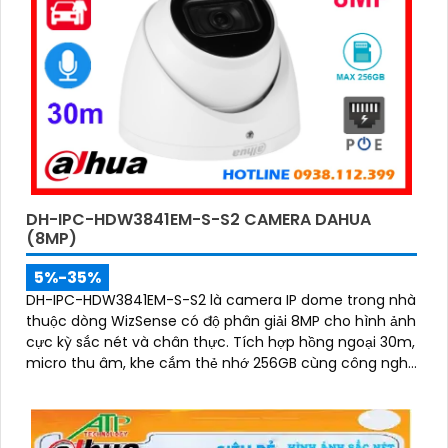
DH-IPC-HDW3841EM-S-S2 CAMERA DAHUA
(8MP)
5%-35%
DH-IPC-HDW3841EM-S-S2 là camera IP dome trong nhà
thuộc dòng WizSense có độ phân giải 8MP cho hình ảnh
cực kỳ sắc nét và chân thực. Tích hợp hồng ngoại 30m,
micro thu âm, khe cắm thẻ nhớ 256GB cùng công nghệ
POE, camera mang đến sự tiện lợi tối đa trong lắp đặt
và sử dụng