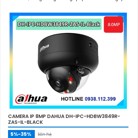
lẫn đêm. Camera được tích hợp micro ghi âm, khe thẻ
nhớ lên đến 512GB và công nghệ phân biệt người và
phương tiện, nâng cao độ chính xác trong cảnh báo, hỗ
trợ POE tiện lợi
CAMERA IP 8MP DAHUA DH-IPC-HDBW3849R-
ZAS-IL-BLACK
5%-35%
liên hệ