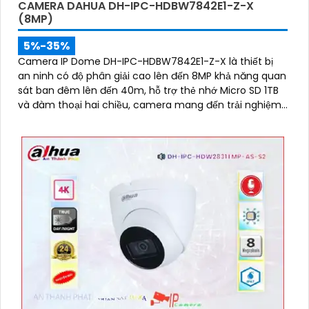
CAMERA DAHUA DH-IPC-HDBW7842E1-Z-X
(8MP)
5%-35%
Camera IP Dome DH-IPC-HDBW7842E1-Z-X là thiết bị
an ninh có độ phân giải cao lên đến 8MP khả năng quan
sát ban đêm lên đến 40m, hỗ trợ thẻ nhớ Micro SD 1TB
và đàm thoại hai chiều, camera mang đến trải nghiệm
giám sát toàn diện. Đặc biệt, các tính năng AI thông
minh như nhận diện khuôn mặt và đếm người giúp
nâng cao hiệu quả quản lý và an ninh cho mọi không
gian trong nhà