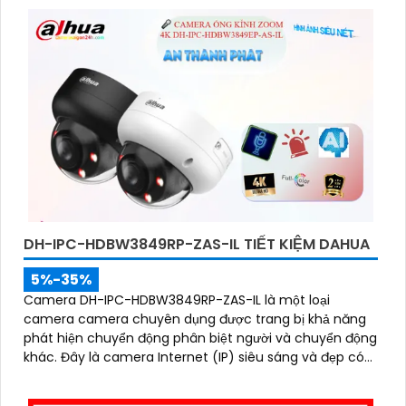
DH-IPC-HDBW3849RP-ZAS-IL TIẾT KIỆM DAHUA
5%-35%
Camera DH-IPC-HDBW3849RP-ZAS-IL là một loại
camera camera chuyên dụng được trang bị khả năng
phát hiện chuyển động phân biệt người và chuyển động
khác. Đây là camera Internet (IP) siêu sáng và đẹp có
độ phân giải siêu nét lên đến 8