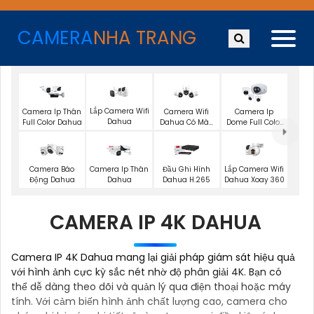
CAMERA
NHA TRANG
Lắp Camera Wifi
Camera Ip Thân
Camera Wifi
Camera Ip
Dahua
Full Color Dahua
Dahua Có Màu
Dome Full Color
Ban Đêm
Dahua
Lắp Camera Wifi
Camera Báo
Camera Ip Thân
Đầu Ghi Hình
Dahua Xoay 360
Động Dahua
Dahua
Dahua H.265
CAMERA IP 4K DAHUA
Camera IP 4K Dahua mang lại giải pháp giám sát hiệu quả
với hình ảnh cực kỳ sắc nét nhờ độ phân giải 4K. Bạn có
thể dễ dàng theo dõi và quản lý qua điện thoại hoặc máy
tính. Với cảm biến hình ảnh chất lượng cao, camera cho