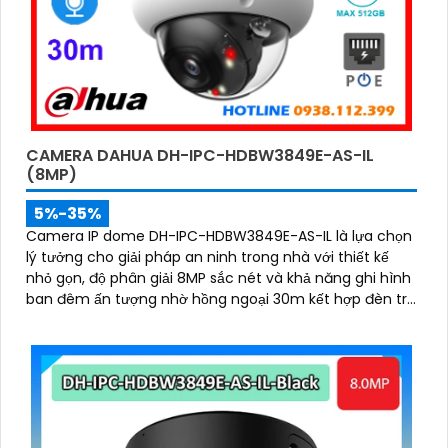
CAMERA DAHUA DH-IPC-HDBW3849E-AS-IL
(8MP)
5%-35%
Camera IP dome DH-IPC-HDBW3849E-AS-IL là lựa chọn
lý tưởng cho giải pháp an ninh trong nhà với thiết kế
nhỏ gọn, độ phân giải 8MP sắc nét và khả năng ghi hình
ban đêm ấn tượng nhờ hồng ngoại 30m kết hợp đèn trợ
sáng. Tích hợp micro thu âm, khe cắm thẻ nhớ đến
512GB và công nghệ AI thông minh giúp phân biệt chính
xác người và phương tiện hỗ trợ POE, giảm thiểu báo
động giả hiệu quả