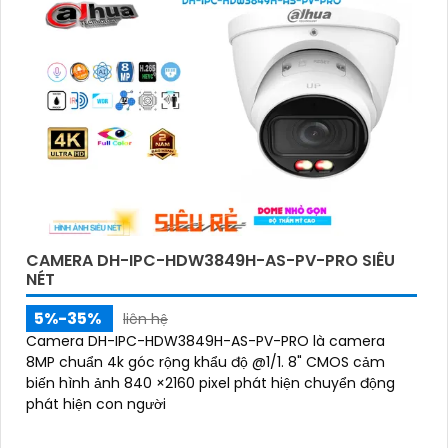
CAMERA DH-IPC-HDW3849H-AS-PV-PRO SIÊU
NÉT
5%-35%
liên hệ
Camera DH-IPC-HDW3849H-AS-PV-PRO là camera
8MP chuẩn 4k góc rộng khẩu độ @1/1. 8" CMOS cảm
biến hình ảnh 840 ×2160 pixel phát hiện chuyển động
phát hiện con người