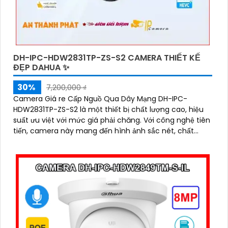
DH-IPC-HDW2831TP-ZS-S2 CAMERA THIẾT KẾ
ĐẸP DAHUA ✨
30%
7,200,000 ₫
Camera Giá re Cấp Nguồ Qua Dây Mạng DH-IPC-
HDW2831TP-ZS-S2 là một thiết bị chất lượng cao, hiệu
suất ưu việt với mức giá phải chăng. Với công nghệ tiên
tiến, camera này mang đến hình ảnh sắc nét, chất
lượng full HD cho việc giám sát