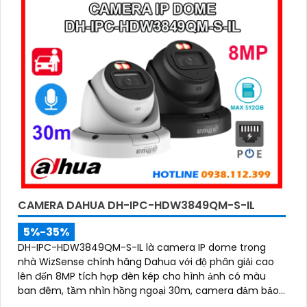
CAMERA DAHUA DH-IPC-HDW3849QM-S-IL
5%-35%
DH-IPC-HDW3849QM-S-IL là camera IP dome trong
nhà WizSense chính hãng Dahua với độ phân giải cao
lên đến 8MP tích hợp đèn kép cho hình ảnh có màu
ban đêm, tầm nhìn hồng ngoại 30m, camera đảm bảo
ghi hình rõ nét trong mọi điều kiện ánh sáng. Hỗ trợ khe