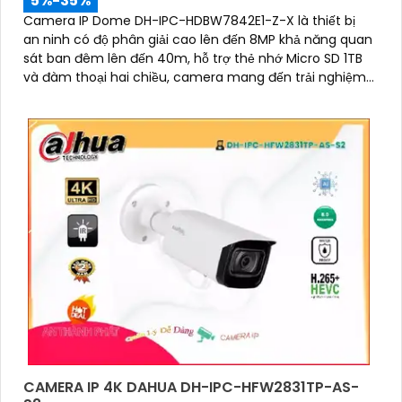
5%-35%
Camera IP Dome DH-IPC-HDBW7842E1-Z-X là thiết bị
an ninh có độ phân giải cao lên đến 8MP khả năng quan
sát ban đêm lên đến 40m, hỗ trợ thẻ nhớ Micro SD 1TB
và đàm thoại hai chiều, camera mang đến trải nghiệm
giám sát toàn diện. Đặc biệt, các tính năng AI thông
minh như nhận diện khuôn mặt và đếm người giúp
nâng cao hiệu quả quản lý và an ninh cho mọi không
gian trong nhà
CAMERA IP 4K DAHUA DH-IPC-HFW2831TP-AS-