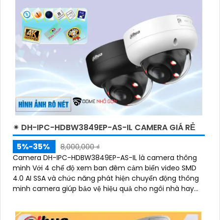
✴ DH-IPC-HDBW3849EP-AS-IL CAMERA GIÁ RẺ
5%-35%
8,000,000 ₫
Camera DH-IPC-HDBW3849EP-AS-IL là camera thông
minh Với 4 chế độ xem ban đêm cảm biến video SMD
4.0 AI SSA và chức năng phát hiện chuyển động thông
minh camera giúp bảo vệ hiệu quả cho ngôi nhà hay
doanh nghiệp của bạn