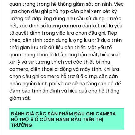
quan trọng trong hệ thống giám sát an ninh. Việc
lựa chọn đầu ghi phù hợp cần phải xem xét kỹ
lưỡng để đáp ứng đúng nhu cầu sử dụng. Trước
hết, xác định số lượng camera cần kết nối là yếu
tố quyết định trong việc lựa chọn đầu ghi. Tiếp
theo, cần tính toán dung lượng lưu trữ dựa trên
thời gian lưu trữ dữ liệu cần thiết. Một yếu tố
quan trọng khác là khả năng bảo mật, hiệu suất
xử lý và sự tương thích với các thiết bị như
camera, điện thoại di động và máy tính. Khi lựa
chọn đầu ghi camera hỗ trợ 8 ổ cứng, cần cân
nhắc nguồn kinh phí và cơ sở hạ tầng sẵn có để
đảm bảo tính ổn định và hiệu quả cho hệ thống
giám sát.
ĐÁNH GIÁ CÁC SẢN PHẨM ĐẦU GHI CAMERA
HỖ TRỢ 8 Ổ CỨNG HÀNG ĐẦU TRÊN THỊ
TRƯỜNG