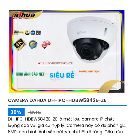
lẫn đêm. Camera được tích hợp micro ghi âm, khe thẻ
nhớ lên đến 512GB và công nghệ phân biệt người và
phương tiện, nâng cao độ chính xác trong cảnh báo, hỗ
trợ POE tiện lợi
CAMERA DAHUA DH-IPC-HDBW5842E-ZE
30%
liên Hệ
DH-IPC-HDBW5842E-ZE là một loại camera IP chất
lượng cao với giá cả hợp lý. Camera này có độ phân giải
8MP, cho hình ảnh sắc nét và chi tiết rõ ràng. Cấu trúc