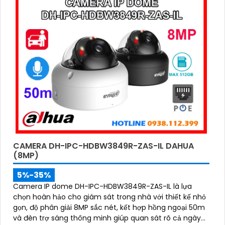
CAMERA DH-IPC-HDBW3849R-ZAS-IL DAHUA
(8MP)
5%-35%
Camera IP dome DH-IPC-HDBW3849R-ZAS-IL là lựa
chọn hoàn hảo cho giám sát trong nhà với thiết kế nhỏ
gọn, độ phân giải 8MP sắc nét, kết hợp hồng ngoại 50m
và đèn trợ sáng thông minh giúp quan sát rõ cả ngày