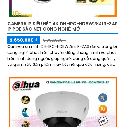
CAMERA IP SIÊU NÉT 4K DH-IPC-HDBW2841R-ZAS
IP POE SẮC NÉT CÔNG NGHỆ MỚI
5,650,000 ₫
8,080,000 ₫
Camera an ninh DH-IPC-HDBW2841R-ZAS được trang bị
công nghệ phát hiện chuyển động thông minh và phát
hiện hình dáng người, giúp người dùng dễ dàng quản lý
và giám sát. Sản phẩm này kết nối qua dây mạng, có
khả năng báo động khi xâm nhập hàng rào ảo