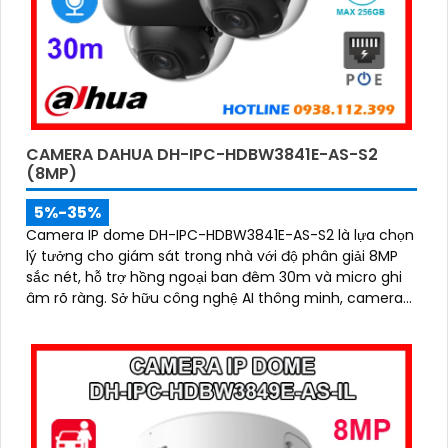
CAMERA DAHUA DH-IPC-HDBW3841E-AS-S2
(8MP)
5%-35%
Camera IP dome DH-IPC-HDBW3841E-AS-S2 là lựa chọn
lý tưởng cho giám sát trong nhà với độ phân giải 8MP
sắc nét, hỗ trợ hồng ngoại ban đêm 30m và micro ghi
âm rõ ràng. Sở hữu công nghệ AI thông minh, camera
có khả năng nhận diện và phân biệt chuyển động của
người và phương tiện, tăng độ chính xác trong cảnh
báo an ninh