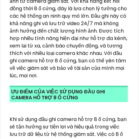
ảnh từ camera giám sát. Với khả năng kết nối
đồng thời 8 ổ cứng, đây là lựa chọn lý tưởng cho
các hệ thống an ninh quy mô lớn. Đầu ghi này có
khả năng ghi và lưu trữ video 24/7 mà không
ảnh hưởng đến chất lượng hình ảnh. Được tích
hợp nhiều tính năng hiện đại như hỗ trợ đa kênh,
xem lại từ xa, cảnh báo chuyển động, và tương
thích với nhiều loại camera khác nhau. Với đầu
ghi camera hỗ trợ 8 ổ cứng, bạn có thể yên tâm
về việc giám sát và bảo vệ tài sản của mình mọi
lúc, mọi nơi.
ƯU ĐIỂM CỦA VIỆC SỬ DỤNG ĐẦU GHI
CAMERA HỖ TRỢ 8 Ổ CỨNG
Khi sử dụng đầu ghi camera hỗ trợ 8 ổ cứng, bạn
sẽ tận hưởng sự tiện lợi và hiệu quả trong việc
lưu trữ dữ liệu từ hệ thống giám sát. Việc có 8 ổ