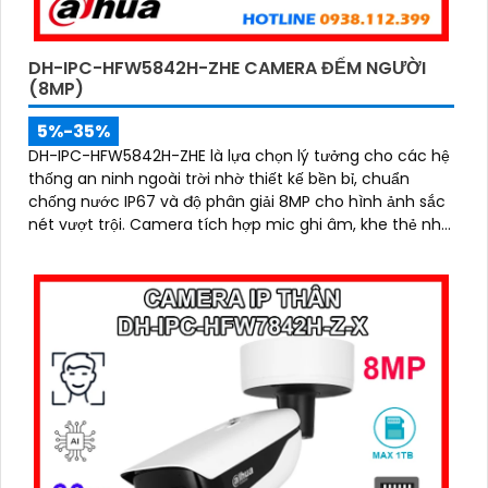
DH-IPC-HFW5842H-ZHE CAMERA ĐẾM NGƯỜI
(8MP)
5%-35%
DH-IPC-HFW5842H-ZHE là lựa chọn lý tưởng cho các hệ
thống an ninh ngoài trời nhờ thiết kế bền bỉ, chuẩn
chống nước IP67 và độ phân giải 8MP cho hình ảnh sắc
nét vượt trội. Camera tích hợp mic ghi âm, khe thẻ nhớ
hỗ trợ đến 1TB, hồng ngoại tầm xa 60m và kết nối PoE
giúp lắp đặt dễ dàng, tiết kiệm chi phí