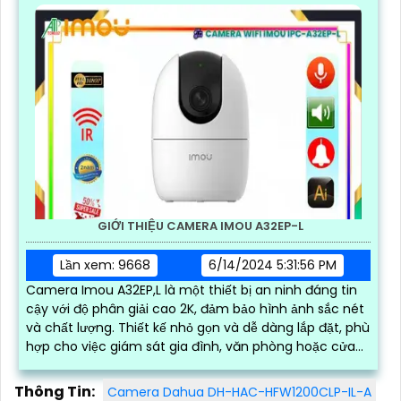
GIỚI THIỆU CAMERA IMOU A32EP-L
Lần xem: 9668
6/14/2024 5:31:56 PM
Camera Imou A32EP,L là một thiết bị an ninh đáng tin
cậy với độ phân giải cao 2K, đảm bảo hình ảnh sắc nét
và chất lượng. Thiết kế nhỏ gọn và dễ dàng lắp đặt, phù
hợp cho việc giám sát gia đình, văn phòng hoặc cửa
hàng
Thông Tin:
Camera Dahua DH-HAC-HFW1200CLP-IL-A