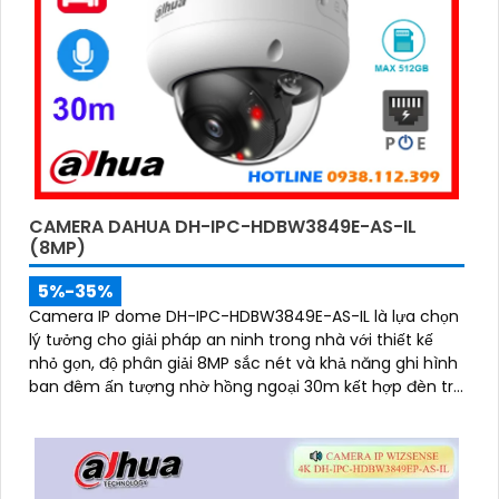
CAMERA DAHUA DH-IPC-HDBW3849E-AS-IL
(8MP)
5%-35%
Camera IP dome DH-IPC-HDBW3849E-AS-IL là lựa chọn
lý tưởng cho giải pháp an ninh trong nhà với thiết kế
nhỏ gọn, độ phân giải 8MP sắc nét và khả năng ghi hình
ban đêm ấn tượng nhờ hồng ngoại 30m kết hợp đèn trợ
sáng. Tích hợp micro thu âm, khe cắm thẻ nhớ đến
512GB và công nghệ AI thông minh giúp phân biệt chính
xác người và phương tiện hỗ trợ POE, giảm thiểu báo
động giả hiệu quả