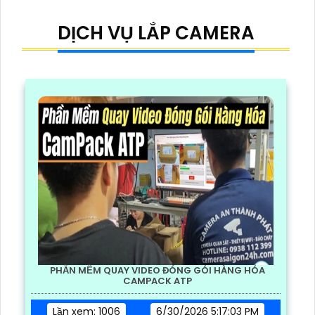
DỊCH VỤ LẮP CAMERA
PHẦN MỀM QUAY VIDEO ĐÓNG GÓI HÀNG HÓA
CAMPACK ATP
Lần xem: 1006
6/30/2026 5:17:03 PM