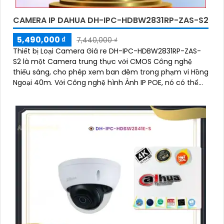
CAMERA IP DAHUA DH-IPC-HDBW2831RP-ZAS-S2
5,490,000 ₫
7,440,000 ₫
Thiết bị Loại Camera Giá re DH-IPC-HDBW2831RP-ZAS-
S2 là một Camera trung thực với CMOS Công nghệ
thiếu sáng, cho phép xem ban đêm trong phạm vi Hồng
Ngoại 40m. Với Công nghệ hình Ảnh IP POE, nó có thể
được quản lý từ xa