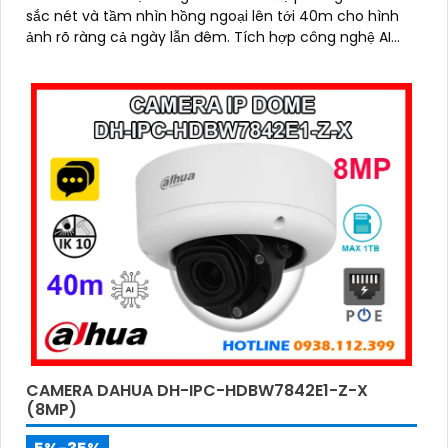
sắc nét và tầm nhìn hồng ngoại lên tới 40m cho hình
ảnh rõ ràng cả ngày lẫn đêm. Tích hợp công nghệ AI
thông minh giúp phân biệt chuyển động giữa người và
phương tiện, hạn chế cảnh báo sai, đi kèm khe cắm thẻ
nhớ 256GB lưu trữ lâu dài, hỗ trợ POE tiện lợi và mức giá
phải chăng
CAMERA DAHUA DH-IPC-HDBW7842E1-Z-X
(8MP)