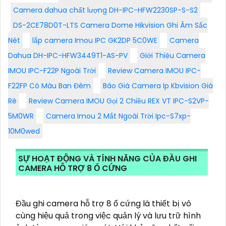
Camera dahua chất lượng DH-IPC-HFW2230SP-S-S2
DS-2CE78D0T-LTS Camera Dome Hikvision Ghi Âm Sắc
Nét
lắp camera Imou IPC GK2DP 5C0WE
Camera
Dahua DH-IPC-HFW3449T1-AS-PV
Giới Thiệu Camera
IMOU IPC-F22P Ngoài Trời
Review Camera IMOU IPC-
F22FP Có Màu Ban Đêm
Báo Giá Camera Ip Kbvision Giá
Rè
Review Camera IMOU Gọi 2 Chiều REX VT IPC-S2VP-
5M0WR
Camera Imou 2 Mắt Ngoài Trời Ipc-S7xp-
10M0wed
SỰ HOẠT ĐỘNG VÀ TÍNH NĂNG CỦA ĐẦU GHI
CAMERA HỖ TRỢ 8 Ổ CỨNG
Đầu ghi camera hỗ trợ 8 ổ cứng là thiết bị vô
cùng hiệu quả trong việc quản lý và lưu trữ hình