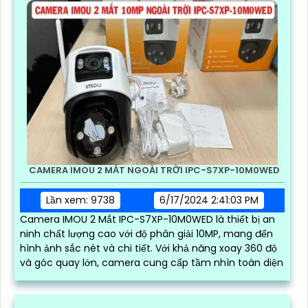
CAMERA IMOU 2 MẮT NGOÀI TRỜI IPC-S7XP-10M0WED
Lần xem: 9738
6/17/2024 2:41:03 PM
Camera IMOU 2 Mắt IPC-S7XP-10M0WED là thiết bị an
ninh chất lượng cao với độ phân giải 10MP, mang đến
hình ảnh sắc nét và chi tiết. Với khả năng xoay 360 độ
và góc quay lớn, camera cung cấp tầm nhìn toàn diện