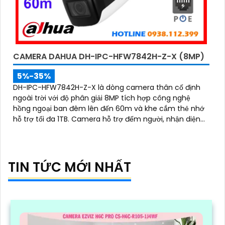
CAMERA DAHUA DH-IPC-HFW7842H-Z-X (8MP)
5%-35%
DH-IPC-HFW7842H-Z-X là dòng camera thân cố định
ngoài trời với độ phân giải 8MP tích hợp công nghệ
hồng ngoại ban đêm lên đến 60m và khe cắm thẻ nhớ
hỗ trợ tối đa 1TB. Camera hỗ trợ đếm người, nhận diện
khuôn mặt thông minh, chuẩn nén POE, đạt tiêu chuẩn
chống nước IP67, phù hợp cho các khu vực giám sát
ngoài trời, hỗ trợ tính năng quản lý chỗ đỗ xe hiệu quả
cho các bãi giữ xe
TIN TỨC MỚI NHẤT