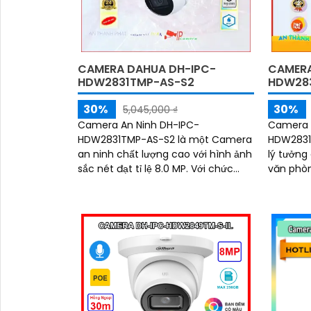
CAMERA DAHUA DH-IPC-
CAMERA
HDW2831TMP-AS-S2
HDW283
30%
30%
5,045,000 ₫
Camera An Ninh DH-IPC-
Camera 
HDW2831TMP-AS-S2 là một Camera
HDW2831
an ninh chất lượng cao với hình ảnh
lý tưởng
sắc nét đạt tỉ lệ 8.0 MP. Với chức
văn phòng. Với vỏ dome 
năng thông minh, camera này
chắc chắ
thông qua giao thức ONVIF...
về sự an
dùng