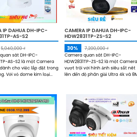
 IP DAHUA DH-IPC-
CAMERA IP DAHUA DH-IPC-
1TP-AS-S2
HDW2831TP-ZS-S2
30%
5,040,000 ₫
7,200,000 ₫
quan sát DH-IPC-
Camera quan sát DH-IPC-
TP-AS-S2 là một Camera
HDW2831TP-ZS-S2 là một Camer
 dành cho việc lắp đặt trong
vượt trội với hình ảnh siêu sắt nét
kim loại
lên đến độ phân giải Ultra 4k và 8
n, nó mang lại sự đảm bảo
Ấn tượng ơn với những thông số l
 toàn và bền bỉ cho người
camera này có khả...