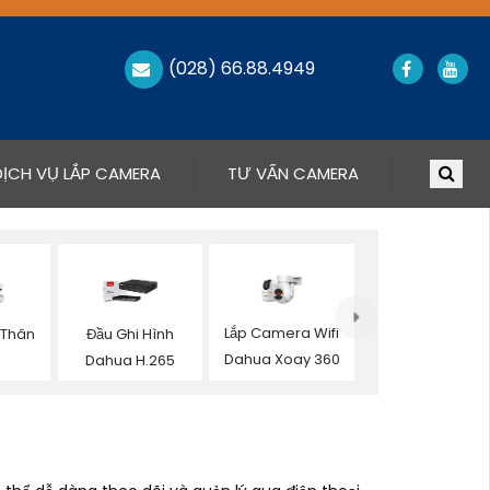
(028) 66.88.4949
DỊCH VỤ LẮP CAMERA
TƯ VẤN CAMERA
Lắp Camera Wifi
 Thân
Đầu Ghi Hình
Dahua Xoay 360
a
Dahua H.265