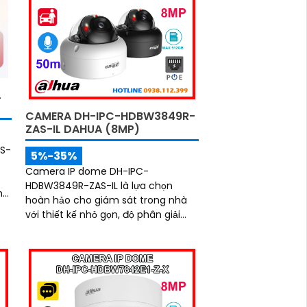
I
L
CAMERA DH-IPC-HDBW3849R-
ZAS-IL DAHUA (8MP)
S-
5%-35%
Camera IP dome DH-IPC-
HDBW3849R-ZAS-IL là lựa chọn
n
hoàn hảo cho giám sát trong nhà
với thiết kế nhỏ gọn, độ phân giải
8MP sắc nét, kết hợp hồng ngoại
50m và đèn trợ sáng thông minh
giúp quan sát rõ cả ngày lẫn đêm.
Camera được tích hợp micro ghi
âm, khe thẻ nhớ lên đến 512GB và
công nghệ phân biệt người và