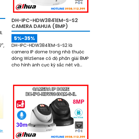
DH-IPC-HDW3841EM-S-S2
CAMERA DAHUA (8MP)
L
5%-35%
DH-IPC-HDW3841EM-S-S2 là
",
camera IP dome trong nhà thuộc
dòng WizSense có độ phân giải 8MP
cho hình ảnh cực kỳ sắc nét và
chân thực. Tích hợp hồng ngoại
30m, micro thu âm, khe cắm thẻ
nhớ 256GB cùng công nghệ POE,
camera mang đến sự tiện lợi tối đa
trong lắp đặt và sử dụng