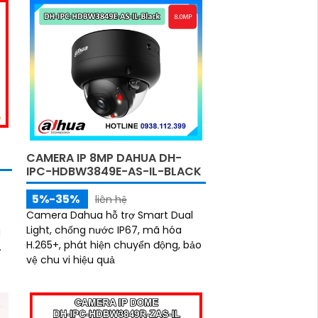
dây mạng, có khả năng báo động
khi xâm nhập hàng rào ảo
CAMERA IP 8MP DAHUA DH-
IPC-HDBW3849E-AS-IL-BLACK
5%-35%
liên hệ
Camera Dahua hỗ trợ Smart Dual
Light, chống nước IP67, mã hóa
g
H.265+, phát hiện chuyển động, bảo
vệ chu vi hiệu quả