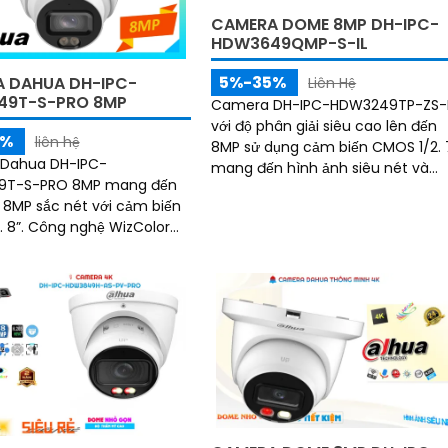
CAMERA DOME 8MP DH-IPC-
HDW3649QMP-S-IL
5%-35%
 DAHUA DH-IPC-
Liên Hệ
49T-S-PRO 8MP
Camera DH-IPC-HDW3249TP-ZS-I
với độ phân giải siêu cao lên đến
5%
liên hệ
8MP sử dụng cảm biến CMOS 1/2. 7
Dahua DH-IPC-
mang đến hình ảnh siêu nét và
T-S-PRO 8MP mang đến
chân thực. Ngoài ra camera sở hữu
 8MP sắc nét với cảm biến
công nghệ AI tiên tiến như SMD 4
ệ WizColor
p giám sát ban đêm có
 đẹp và chân thực