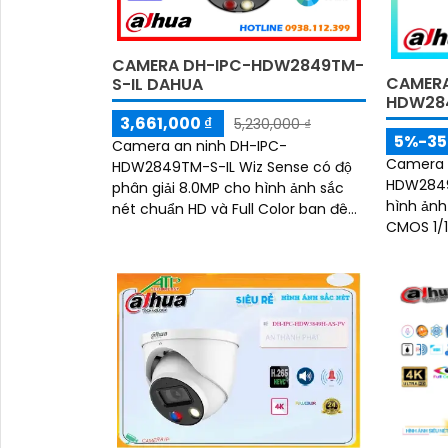
CAMERA DH-IPC-HDW2849TM-
CAMERA
S-IL DAHUA
HDW28
3,661,000 ₫
5,230,000 ₫
5%-3
Camera an ninh DH-IPC-
Camera 
HDW2849TM-S-IL Wiz Sense có độ
HDW2849
phân giải 8.0MP cho hình ảnh sắc
hình ảnh
nét chuẩn HD và Full Color ban đêm
CMOS 1/1. 8”. Công ngh
trong phạm vi 30m. Camera quan
cho phé
sát hỗ trợ lưu trữ thẻ...
màu sắc