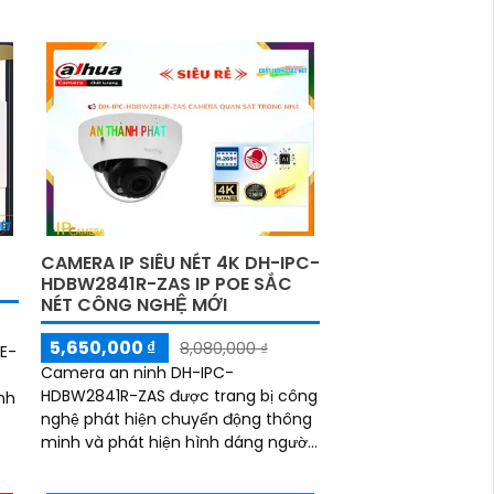
CAMERA IP SIÊU NÉT 4K DH-IPC-
HDBW2841R-ZAS IP POE SẮC
NÉT CÔNG NGHỆ MỚI
5,650,000 ₫
8,080,000 ₫
E-
Camera an ninh DH-IPC-
HDBW2841R-ZAS được trang bị công
nh
nghệ phát hiện chuyển động thông
minh và phát hiện hình dáng người,
giúp người dùng dễ dàng quản lý và
giám sát. Sản phẩm này kết nối qua