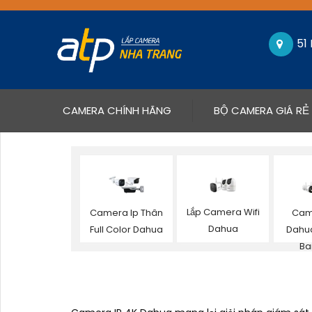
51
(CURRENT)
CAMERA CHÍNH HÃNG
BỘ CAMERA GIÁ RẺ
Lắp Camera Wifi
Camera Ip Thân
Cam
Dahua
Full Color Dahua
Dahu
Ba