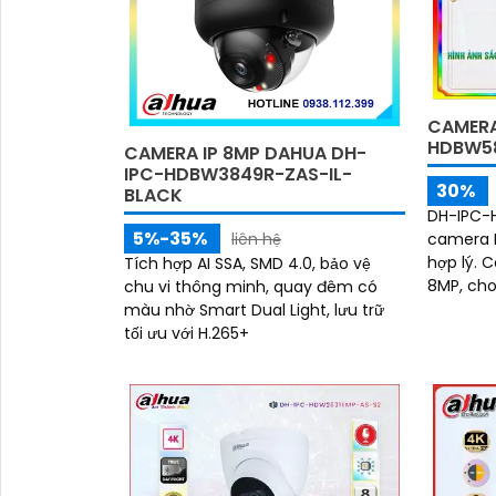
CAMERA
HDBW5
CAMERA IP 8MP DAHUA DH-
IPC-HDBW3849R-ZAS-IL-
30%
BLACK
DH-IPC-H
5%-35%
camera I
liên hệ
hợp lý. Camera này có độ phân giải
Tích hợp AI SSA, SMD 4.0, bảo vệ
8MP, cho
chu vi thông minh, quay đêm có
tiết rõ ràng. Cấu trúc c
màu nhờ Smart Dual Light, lưu trữ
chống...
tối ưu với H.265+