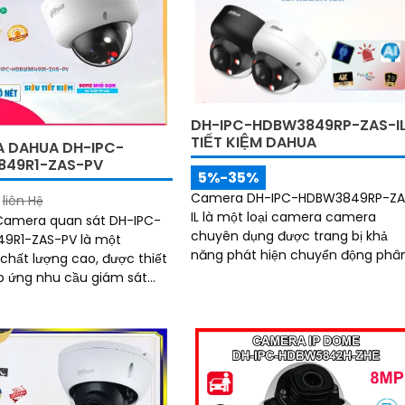
 người và phương tiện,
thẻ nhớ đến 512GB và công nghệ A
chính xác trong cảnh báo
thông minh giúp phân biệt chính
xác người và phương tiện hỗ trợ
POE, giảm thiểu báo động giả hiệu
quả
DH-IPC-HDBW3849RP-ZAS-I
TIẾT KIỆM DAHUA
 DAHUA DH-IPC-
49R1-ZAS-PV
5%-35%
Camera DH-IPC-HDBW3849RP-ZA
liên Hệ
IL là một loại camera camera
 Camera quan sát DH-IPC-
chuyên dụng được trang bị khả
9R1-ZAS-PV là một
năng phát hiện chuyển động phâ
hất lượng cao, được thiết
biệt người và chuyển động khác.
p ứng nhu cầu giám sát
Đây là camera Internet (IP) siêu
 ban
sáng và đẹp có độ phân giải siêu
Color trong...
nét lên đến 8