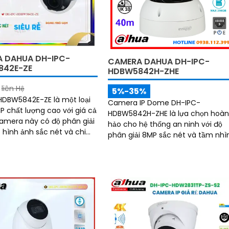
 DAHUA DH-IPC-
CAMERA DAHUA DH-IPC-
842E-ZE
HDBW5842H-ZHE
liên Hệ
5%-35%
DBW5842E-ZE là một loại
Camera IP Dome DH-IPC-
P chất lượng cao với giá cả
HDBW5842H-ZHE là lựa chọn hoà
hảo cho hệ thống an ninh với độ
 hình ảnh sắc nét và chi
phân giải 8MP sắc nét và tầm nhì
hống bụi,
hồng ngoại lên tới 40m cho hình
ảnh rõ ràng cả ngày lẫn đêm. Tích
hợp công nghệ AI thông minh giú
phân biệt chuyển động giữa ngườ
và phương tiện, hạn chế cảnh bá
sai, đi kèm khe cắm thẻ nhớ 256G
lưu trữ lâu dài, hỗ trợ POE tiện lợi 
mức giá phải chăng