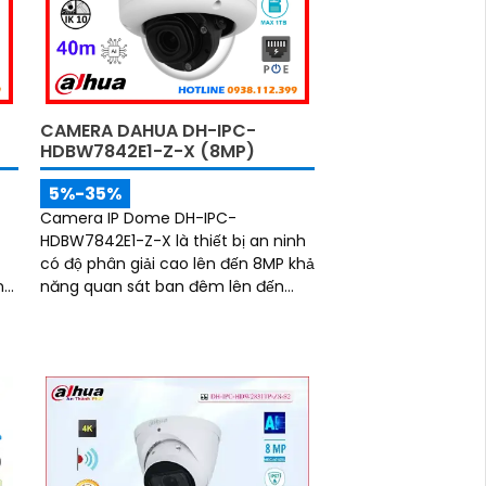
phương tiện, nâng cao độ chính xác
trong cảnh báo, hỗ trợ POE tiện lợi
CAMERA DAHUA DH-IPC-
HDBW7842E1-Z-X (8MP)
5%-35%
Camera IP Dome DH-IPC-
n
HDBW7842E1-Z-X là thiết bị an ninh
có độ phân giải cao lên đến 8MP khả
n
năng quan sát ban đêm lên đến
40m, hỗ trợ thẻ nhớ Micro SD 1TB và
đàm thoại hai chiều, camera mang
p
đến trải nghiệm giám sát toàn diện.
i
Đặc biệt, các tính năng AI thông
o
minh như nhận diện khuôn mặt và
B
đếm người giúp nâng cao hiệu quả
và
quản lý và an ninh cho mọi không
gian trong nhà