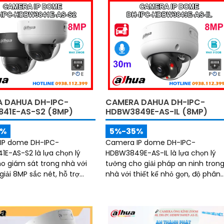
 DAHUA DH-IPC-
CAMERA DAHUA DH-IPC-
41E-AS-S2 (8MP)
HDBW3849E-AS-IL (8MP)
5%
5%-35%
IP dome DH-IPC-
Camera IP dome DH-IPC-
E-AS-S2 là lựa chọn lý
HDBW3849E-AS-IL là lựa chọn lý
o giám sát trong nhà với
tưởng cho giải pháp an ninh tron
iải 8MP sắc nét, hỗ trợ
nhà với thiết kế nhỏ gọn, độ phân
oại ban đêm 30m và micro
giải 8MP sắc nét và khả năng ghi
hữu công nghệ AI
hình ban đêm ấn tượng nhờ hồng
inh, camera có khả năng
ngoại 30m kết hợp đèn trợ sáng.
n và phân biệt chuyển
Tích hợp micro thu âm, khe cắm