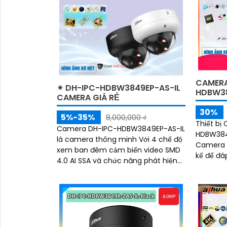
động của
tăng độ 
an ninh
CAMERA
✴ DH-IPC-HDBW3849EP-AS-IL
HDBW38
CAMERA GIÁ RẺ
30%
5%-35%
8,000,000 ₫
Thiết bị
Camera DH-IPC-HDBW3849EP-AS-IL
HDBW384
là camera thông minh Với 4 chế độ
Camera c
xem ban đêm cảm biến video SMD
kế để đá
4.0 AI SSA và chức năng phát hiện
ban đêm. Với khả năng xem
chuyển động thông minh camera
đêm Full 
giúp bảo vệ hiệu quả cho ngôi nhà
hay doanh nghiệp của bạn