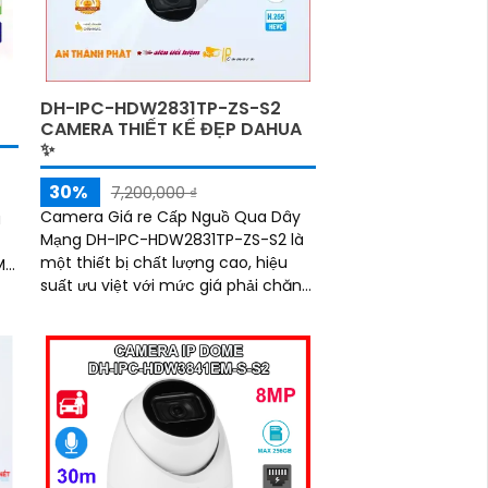
DH-IPC-HDW2831TP-ZS-S2
CAMERA THIẾT KẾ ĐẸP DAHUA
✨
30%
7,200,000 ₫
Camera Giá re Cấp Nguồ Qua Dây
a
Mạng DH-IPC-HDW2831TP-ZS-S2 là
một thiết bị chất lượng cao, hiệu
MP.
suất ưu việt với mức giá phải chăng.
à
Với công nghệ tiên tiến, camera
này mang đến hình ảnh sắc nét,
chất lượng full HD cho việc giám sát