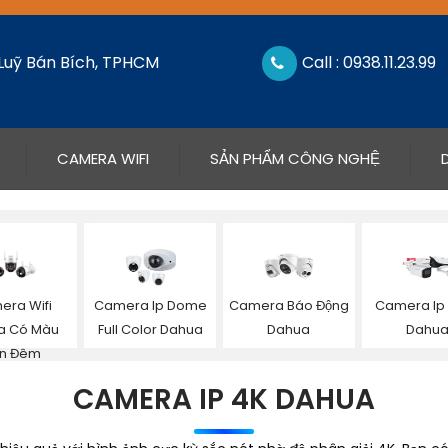
 Luỹ Bán Bích, TPHCM
Call : 0938.11.23.99
CAMERA WIFI
SẢN PHẨM CÔNG NGHỆ
era Wifi
Camera Ip Dome
Camera Báo Động
Camera Ip
a Có Màu
Full Color Dahua
Dahua
Dahu
n Đêm
CAMERA IP 4K DAHUA