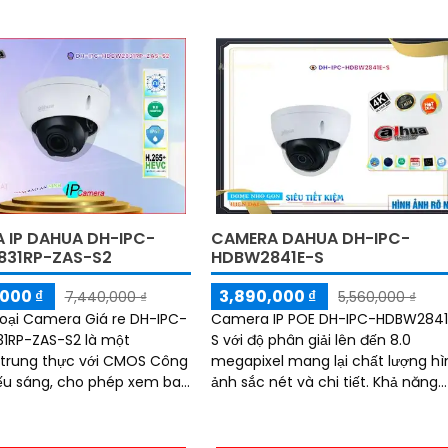
 IP DAHUA DH-IPC-
CAMERA DAHUA DH-IPC-
31RP-ZAS-S2
HDBW2841E-S
000 ₫
3,890,000 ₫
7,440,000 ₫
5,560,000 ₫
 Loại Camera Giá re DH-IPC-
Camera IP POE DH-IPC-HDBW2841
1RP-ZAS-S2 là một
S với độ phân giải lên đến 8.0
trung thực với CMOS Công
megapixel mang lại chất lượng hì
ếu sáng, cho phép xem ban
ảnh sắc nét và chi tiết. Khả năng
g phạm vi Hồng Ngoại
giám sát ban đêm với hồng ngoại
lên đến 30m
có thể được quản lý từ xa