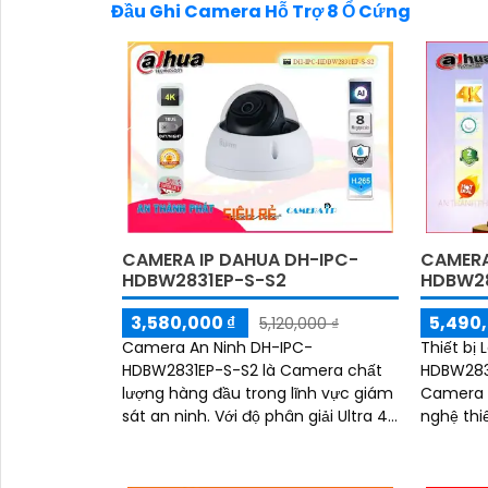
Đầu Ghi Camera Hỗ Trợ 8 Ổ Cứng
CAMERA IP DAHUA DH-IPC-
CAMERA
HDBW2831EP-S-S2
HDBW28
3,580,000 ₫
5,490,
5,120,000 ₫
Camera An Ninh DH-IPC-
Thiết bị
HDBW2831EP-S-S2 là Camera chất
HDBW283
lượng hàng đầu trong lĩnh vực giám
Camera 
sát an ninh. Với độ phân giải Ultra 4k
nghệ thi
và bộ cảm biến CMOS Starlight 8MP,
đêm tron
hình ảnh được...
40m. Với Công nghệ hình Ảnh IP
POE, nó 