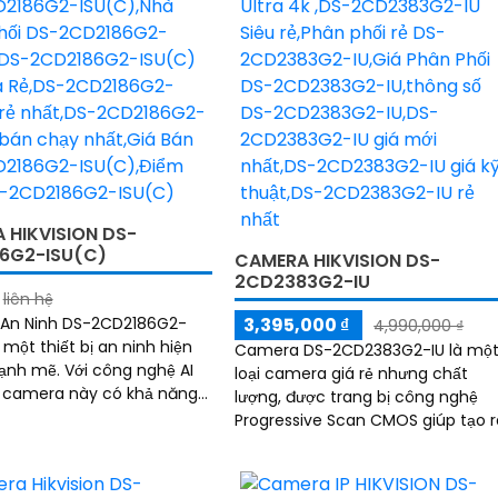
 HIKVISION DS-
6G2-ISU(C)
CAMERA HIKVISION DS-
2CD2383G2-IU
liên hệ
An Ninh DS-2CD2186G2-
3,395,000 ₫
4,990,000 ₫
 một thiết bị an ninh hiện
Camera DS-2CD2383G2-IU là mộ
Với công nghệ AI
loại camera giá rẻ nhưng chất
n, camera này có khả năng
lượng, được trang bị công nghệ
g khéo léo và tự động báo
Progressive Scan CMOS giúp tạo r
 phát hiện sự di chuyển
hình ảnh rõ nét và chất lượng cao
ờ
Ấn tượng ơn với...