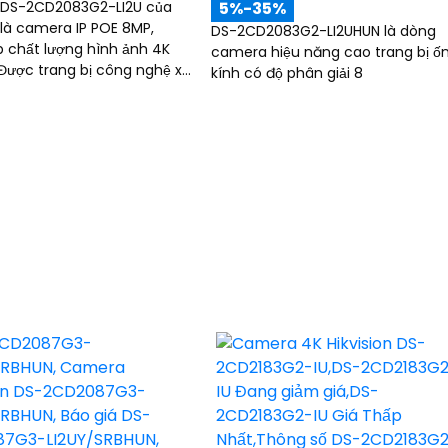
DS-2CD2083G2-LI2U của
5%-35%
n là camera IP POE 8MP,
DS-2CD2083G2-LI2UHUN là dòng
 chất lượng hình ảnh 4K
camera hiệu năng cao trang bị ố
kính có độ phân giải 8
nh tiên tiến, phát hiện
ộng chính xác và khả năng
ịu mưa, bụi với chuẩn IP67