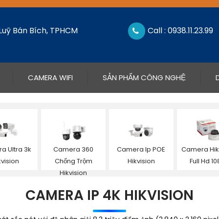
 Luỹ Bán Bích, TPHCM
Call : 0938.11.23.99
CAMERA WIFI
SẢN PHẨM CÔNG NGHỆ
a Ultra 3k
Camera 360
Camera Ip POE
Camera Hik
kvision
Chống Trộm
Hikvision
Full Hd 1
Hikvision
CAMERA IP 4K HIKVISION