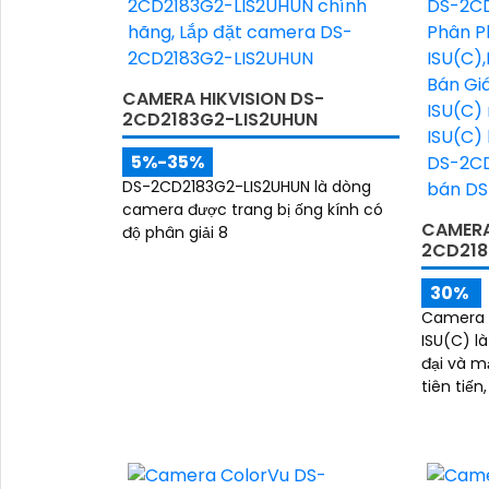
CAMERA HIKVISION DS-
2CD2183G2-LIS2UHUN
5%-35%
DS-2CD2183G2-LIS2UHUN là dòng
camera được trang bị ống kính có
CAMERA
độ phân giải 8
2CD218
30%
Camera 
ISU(C) là
đại và mạnh mẽ. 
tiên tiế
nhận dạn
động khi
đáng ng