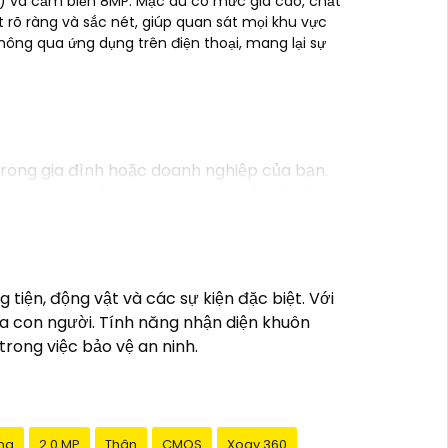
xel) và cảm biến 8MP. Mặc dù có mức giá cao, chất
 rõ ràng và sắc nét, giúp quan sát mọi khu vực
hông qua ứng dụng trên điện thoại, mang lại sự
 trong gia đình hoặc doanh nghiệp của bạn.
và an toàn. Đầu ghi này được thiết kế để đáp
o các sản phẩm từ các thương hiệu uy tín
ầu sử dụng của mình và có đủ tính năng cần
àng.
tiện, động vật và các sự kiện đặc biệt. Với
ản của mình một cách hiệu quả và an toàn.
ủa con người. Tính năng nhận diện khuôn
ệc của bạn!
rong việc bảo vệ an ninh.
ng
2.0 MP
Thân
CMOS
Xoay 360