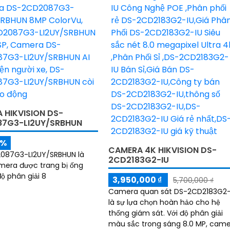
 HIKVISION DS-
7G3-LI2UY/SRBHUN
5%
CAMERA 4K HIKVISION DS-
087G3-LI2UY/SRBHUN là
2CD2183G2-IU
era được trang bị ống
ộ phân giải 8
3,950,000 ₫
5,700,000 ₫
Camera quan sát DS-2CD2183G2-
là sự lựa chọn hoàn hảo cho hệ
thống giám sát. Với độ phân giải
màu sắc trong sáng 8.0 MP, cam