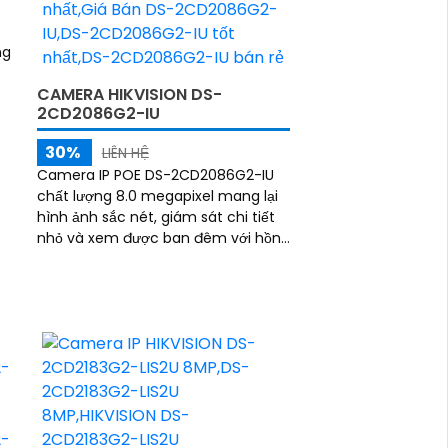
ng
CAMERA HIKVISION DS-
2CD2086G2-IU
30%
LIÊN HỆ
Camera IP POE DS-2CD2086G2-IU
chất lượng 8.0 megapixel mang lại
hình ảnh sắc nét, giám sát chi tiết
nhỏ và xem được ban đêm với hồng
ngoại 40m. Sử dụng trong công
trình ban đêm,...