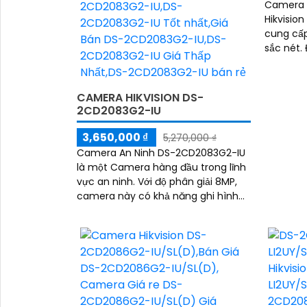
Camera 
Hikvisio
cung cấp
sắc nét. Được trang bị công nghệ xử
lý hình ả
chuyển đ
chống ch
CAMERA HIKVISION DS-
2CD2083G2-IU
3,650,000 ₫
5,270,000 ₫
Camera An Ninh DS-2CD2083G2-IU
là một Camera hàng đầu trong lĩnh
vực an ninh. Với độ phân giải 8MP,
camera này có khả năng ghi hình
chất lượng cao, cho hình ảnh sắc
nét, rõ ràng