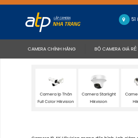
51
(CURRENT)
CAMERA CHÍNH HÃNG
BỘ CAMERA GIÁ RẺ
Camera Ip Thân
Camera Starlight
Camer
Full Color Hikvision
Hikvision
Hi