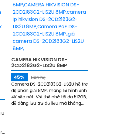
CAMERA HIKVISION DS-
2CD2183G2-LIS2U 8MP
45%
Liên hệ
Camera DS-2CD2183G2-LIS2U hỗ trợ
độ phân giải 8MP, mang lại hình ảnh
4K sắc nét. Với thẻ nhớ tối đa 512GB,
dễ dàng lưu trữ dữ liệu mà không
cần thiết bị lưu trữ ngoài.
IU
era