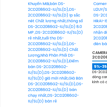
CAMERA
2CD208
5%-3
DS-2CD2
dòng cam
kính có đ