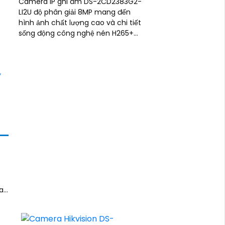
Camera IP ghi âm DS-2CD2383G2-
LI2U độ phân giải 8MP mang đến
hình ảnh chất lượng cao và chi tiết
sống động công nghệ nén H265+
quan sát hồng ngoại lên đến 30m
đảm bảo an ninh ban đêm hiệu quả
chuẩn IP67 chống nước và bụi bẩn
giúp camera hoạt động bền bỉ trong
mọi điều kiện môi trường.
t
a
.