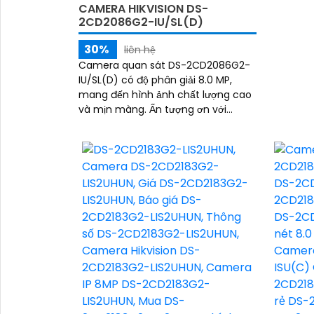
CAMERA HIKVISION DS-
2CD2086G2-IU/SL(D)
30%
liên hệ
Camera quan sát DS-2CD2086G2-
IU/SL(D) có độ phân giải 8.0 MP,
mang đến hình ảnh chất lượng cao
và mịn màng. Ấn tượng ơn với
những thông số là công nghệ hồng
ngoại 40m giúp hình...