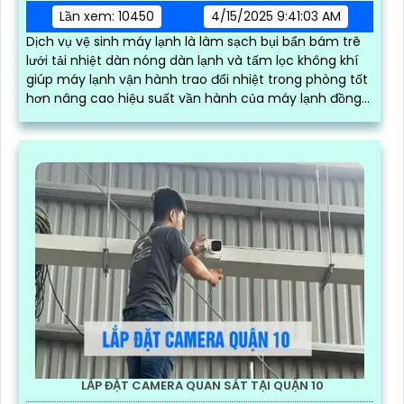
Lần xem: 10450
4/15/2025 9:41:03 AM
Dịch vụ vệ sinh máy lạnh là làm sạch bụi bẩn bám trê
lưới tải nhiệt dàn nóng dàn lạnh và tấm lọc không khí
giúp máy lạnh vận hành trao đổi nhiệt trong phòng tốt
hơn nâng cao hiệu suất vần hành của máy lạnh đồng
thời tiết kiệm điện và tạo không khí trong lành chống
mùi hôi
LẮP ĐẶT CAMERA QUAN SÁT TẠI QUẬN 10