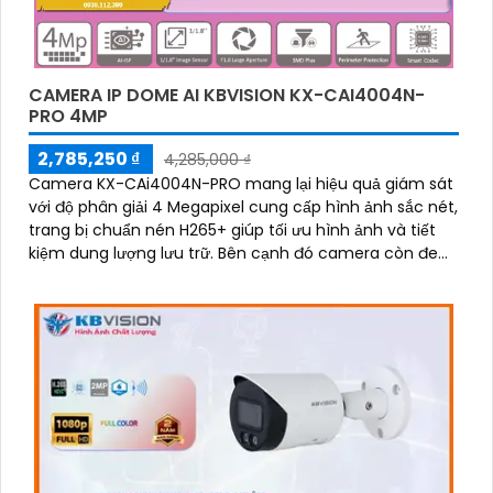
CAMERA IP DOME AI KBVISION KX-CAI4004N-
PRO 4MP
2,785,250 ₫
4,285,000 ₫
Camera KX-CAi4004N-PRO mang lại hiệu quả giám sát
với độ phân giải 4 Megapixel cung cấp hình ảnh sắc nét,
trang bị chuẩn nén H265+ giúp tối ưu hình ảnh và tiết
kiệm dung lượng lưu trữ. Bên cạnh đó camera còn đem
lại khả năng phát hiện thông minh như hàng rào ảo,
xâm nhập, và phân biệt người/xe (SMD Plus) bảo vệ an
ninh hiệu quả