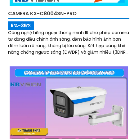
CAMERA KX-C8004SN-PRO
5%-35%
Công nghệ hồng ngoại thông minh IR cho phép camera
tự động điều chỉnh ánh sáng, đảm bảo hình ảnh ban
đêm luôn rõ ràng, không bị lóa sáng. Kết hợp cùng khả
năng chống ngược sáng (DWDR) và giảm nhiễu (3DNR),
hình ảnh thu được luôn mượt mà, màu sắc chân thực
và chi tiết rõ nét, ngay cả trong môi trường ánh sáng
yếu hoặc ánh sáng phức tạp như ngược sáng hoặc chói
nắng