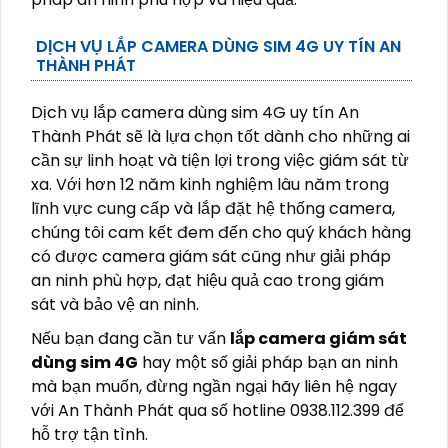
DỊCH VỤ LẮP CAMERA DÙNG SIM 4G UY TÍN AN
THÀNH PHÁT
Dịch vụ lắp camera dùng sim 4G uy tín An
Thành Phát sẽ là lựa chọn tốt dành cho những ai
cần sự linh hoạt và tiện lợi trong việc giám sát từ
xa. Với hơn 12 năm kinh nghiệm lâu năm trong
lĩnh vực cung cấp và lắp đặt hệ thống camera,
chúng tôi cam kết đem đến cho quý khách hàng
có được camera giám sát cũng như giải pháp
an ninh phù hợp, đạt hiệu quả cao trong giám
sát và bảo vệ an ninh.
Nếu bạn đang cần tư vấn
lắp camera giám sát
dùng sim 4G
hay một số giải pháp bạn an ninh
mà bạn muốn, đừng ngần ngại hãy liên hệ ngay
với An Thành Phát qua số hotline 0938.112.399 để
hỗ trợ tận tình.