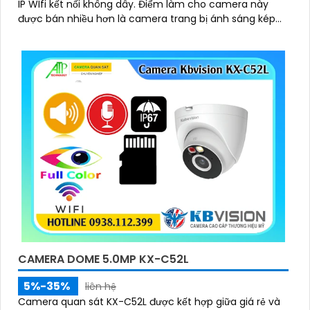
IP WIfi kết nối không dây. Điểm làm cho camera này
được bán nhiều hơn là camera trang bị ánh sáng kép
để giám sát ban đêm
CAMERA DOME 5.0MP KX-C52L
5%-35%
liên hệ
Camera quan sát KX-C52L được kết hợp giữa giá rẻ và