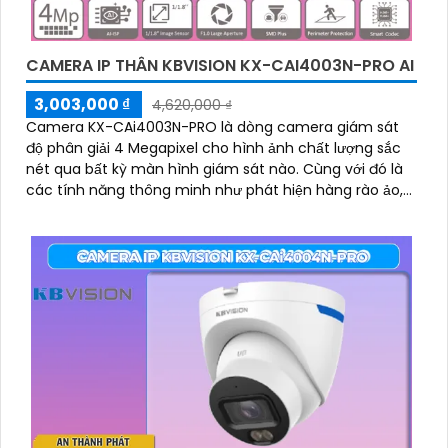
CAMERA IP THÂN KBVISION KX-CAI4003N-PRO AI
3,003,000 ₫
4,620,000 ₫
Camera KX-CAi4003N-PRO là dòng camera giám sát
độ phân giải 4 Megapixel cho hình ảnh chất lượng sắc
nét qua bất kỳ màn hình giám sát nào. Cùng với đó là
các tính năng thông minh như phát hiện hàng rào ảo,
xâm nhập và phân biệt người/xe (SMD Plus), cùng khả
năng tìm kiếm sự kiện thông minh giúp nâng cao hiệu
quả giám sát an ninh