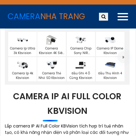
CAMERA
NHA TRANG
Camera Ip Ultra
Camera
Camera Chip
Camera IP Dome
3k Kbvision
Kbvision 4K Siêu
Sony NIR
Kbviison
Nét
KBvision
Camera Ip 4k
Camera Thẻ
Đầu Ghi 4 Ổ
Đầu Thu Hình 4
Kbvision
Nhớ SD Kbvision
Cứng Kbvision
Kbvision
CAMERA IP AI FULL COLOR
KBVISION
Lắp camera IP AI Full Color KBVision tích hợp trí tuệ nhân
tạo, có khả năng nhận diện và phân loại các đối tượng như