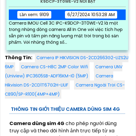
K9DCP-3T0WE-V2 NỔI BẬT
Lần xem: 9109
6/27/2024 10:53:28 AM
Camera IMOU Cell 3C IPC-K9DCP-3T0WE-V2 là một
trong những dòng camera All In One với việc tích hợp
sẵn pin và tấm pin năng lượng mặt trời trong bộ sản
phẩm. Với những thông số...
Thông Tin:
Camera IP HIKVISION DS-2CD2663G2-LIZS2U
6MP
Camera CS-H8C 2MP Color Wifi
Camera UNV
(Uniview) IPC3605SB-ADF16KM-I0 (5MP)
Camera
Hikvision DS-2CD1T67G2H-LIUF
Camera Ngoài Trời CS-
CB90/SP-R100(4MP+4MP)
THÔNG TIN GIỚI THIỆU CAMERA DÙNG SIM 4G
Camera dùng sim 4G
cho phép người dùng
truy cập và theo dõi hình ảnh trực tiếp từ xa