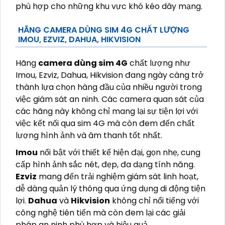
phù hợp cho những khu vực khó kéo dây mạng.
HÃNG CAMERA DÙNG SIM 4G CHẤT LƯỢNG
IMOU, EZVIZ, DAHUA, HIKVISION
Hãng
camera dùng sim 4G
chất lượng như
Imou, Ezviz, Dahua, Hikvision đang ngày càng trở
thành lựa chọn hàng đầu của nhiều người trong
việc giám sát an ninh. Các camera quan sát của
các hãng này không chỉ mang lại sự tiện lợi với
việc kết nối qua sim 4G mà còn đem đến chất
lượng hình ảnh và âm thanh tốt nhất.
Imou
nổi bật với thiết kế hiện đại, gọn nhẹ, cung
cấp hình ảnh sắc nét, đẹp, đa dạng tính năng.
Ezviz
mang đến trải nghiệm giám sát linh hoạt,
dễ dàng quản lý thông qua ứng dụng di động tiện
lợi.
Dahua
và
Hikvision
không chỉ nổi tiếng với
công nghệ tiên tiến mà còn đem lại các giải
pháp an ninh phù hợp và hiệu quả.