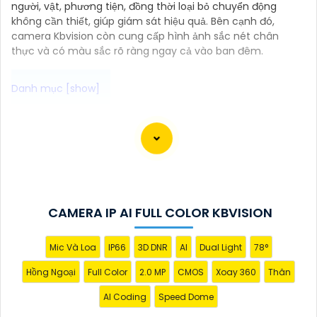
người, vật, phương tiện, đồng thời loại bỏ chuyển động
không cần thiết, giúp giám sát hiệu quả. Bên cạnh đó,
camera Kbvision còn cung cấp hình ảnh sắc nét chân
thực và có màu sắc rõ ràng ngay cả vào ban đêm.
Camera dùng sim 4G giúp mang lại các giải pháp an
ninh hiệu quả cho việc giám sát và bảo vệ tài sản của
bạn mà không cần đến mạng Wifi. Trên thị trường
hiện nay có nhiều lựa chọn camera quan sát 4G
chất lượng với mức giá phù hợp. Dưới đây là một số
camera đề xuất dành cho bạn tham khảo
CAMERA IP AI FULL COLOR KBVISION
Mic Và Loa
IP66
3D DNR
AI
Dual Light
78°
Hồng Ngoại
Full Color
2.0 MP
CMOS
Xoay 360
Thân
AI Coding
Speed Dome