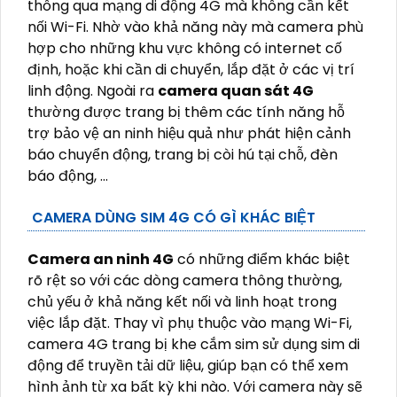
thông qua mạng di động 4G mà không cần kết
nối Wi-Fi. Nhờ vào khả năng này mà camera phù
hợp cho những khu vực không có internet cố
định, hoặc khi cần di chuyển, lắp đặt ở các vị trí
linh động. Ngoài ra
camera quan sát 4G
thường được trang bị thêm các tính năng hỗ
trợ bảo vệ an ninh hiệu quả như phát hiện cảnh
báo chuyển động, trang bị còi hú tại chỗ, đèn
báo động, ...
CAMERA DÙNG SIM 4G CÓ GÌ KHÁC BIỆT
Camera an ninh 4G
có những điểm khác biệt
rõ rệt so với các dòng camera thông thường,
chủ yếu ở khả năng kết nối và linh hoạt trong
việc lắp đặt. Thay vì phụ thuộc vào mạng Wi-Fi,
camera 4G trang bị khe cắm sim sử dụng sim di
động để truyền tải dữ liệu, giúp bạn có thể xem
hình ảnh từ xa bất kỳ khi nào. Với camera này sẽ