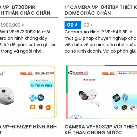
 VP-B7300PIR
✅ CAMERA VP-8491BP THIÊT 
H THÂN CHẮC CHẮN
DOME CHẮC CHẮN
00 ₫
1,980,000 ₫
00 ₫
ifi VP-B7300PIR là một
Camera An Ninh IP VP-8491BP là
era an ninh không dây
một giải pháp chuyên nghiệp cho
t kế để giám sát và ghi lại
việc bảo vệ an ninh căn nhà hoặc
 trong và ngoài nhà.
cơ sở kinh doanh. Với độ phân giải
ày có khả năng kết nối với
cao 4K, camera này cho phép
, cho...
người dùng xem hình ảnh sắc nét
và chi tiết từ xa
 VP-61592FP HÌNH ẢNH
CAMERA VP-6032IP VỚI THIẾ
T
KẾ THÂN CHỐNG NƯỚC