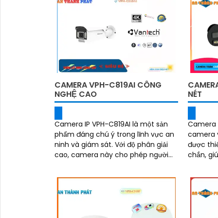
CAMERA VPH-C819AI CÔNG
CAMERA
NGHỆ CAO
NÉT
Camera IP VPH-C819AI là một sản
Camera I
phẩm đáng chú ý trong lĩnh vực an
camera v
ninh và giám sát. Với độ phân giải
được thiế
cao, camera này cho phép người
chắn, gi
dùng quan sát chi tiết và rõ nét
tác động
ngoài....