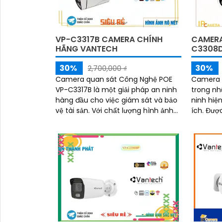
VP-C3317B CAMERA CHÍNH
CAMERA
HÃNG VANTECH
C3308
30%
30%
2,700,000 ₫
Camera quan sát Công Nghệ POE
Camera 
VP-C3317B là một giải pháp an ninh
trong nh
hàng đầu cho việc giám sát và bảo
ninh hiện
vệ tài sản. Với chất lượng hình ảnh
ích. Được thiết kế với công nghệ
Full HD 1080p, camera này cung cấp
Power ov
hình ảnh rõ nét và chi tiết
phép truy