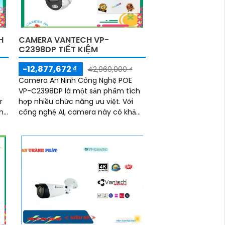
H
CAMERA VANTECH VP-
C2398DP TIẾT KIỆM
-12,877,672 ₫
42,960,000 ₫
Camera An Ninh Công Nghệ POE
VP-C2398DP là một sản phẩm tích
r
hợp nhiều chức năng ưu việt. Với
n
công nghệ AI, camera này có khả
a
năng nhận diện và phân tích thông
tin trong hình ảnh một cách chính
xác