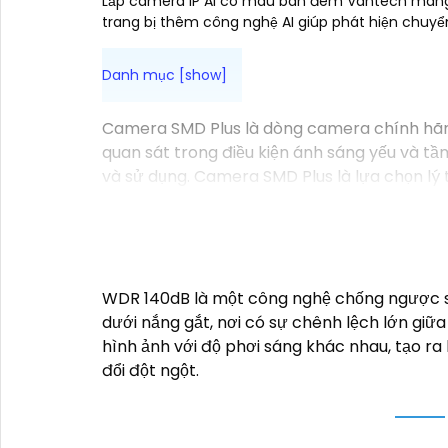
Lắp camera IP AI có màu ban đêm Vantech mang l
trang bị thêm công nghệ AI giúp phát hiện chuyể
Camera SMD Plus là dòng camera chính hãng
quan sát trong điều kiện ánh sáng yếu và tầ
và sử dụng. Camera SMD Plus là lựa chọn lý
WDR 140dB là một công nghệ chống ngược sá
dưới nắng gắt, nơi có sự chênh lệch lớn gi
hình ảnh với độ phơi sáng khác nhau, tạo ra
đổi đột ngột.