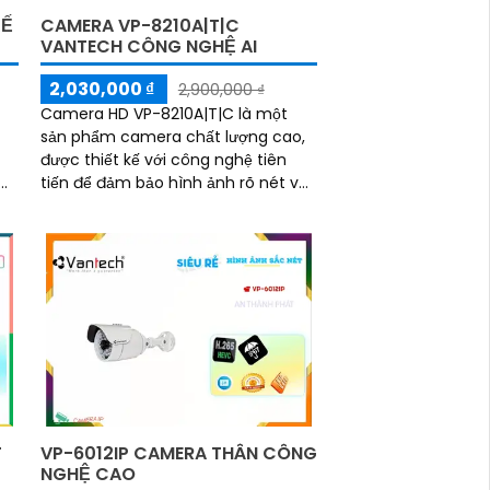
KẾ
CAMERA VP-8210A|T|C
VANTECH CÔNG NGHỆ AI
2,030,000 ₫
2,900,000 ₫
Camera HD VP-8210A|T|C là một
sản phẩm camera chất lượng cao,
được thiết kế với công nghệ tiên
tiến để đảm bảo hình ảnh rõ nét và
chất lượng cao. Với độ phân giải
cao, camera này có khả năng ghi lại
các hình ảnh sắc nét và chi tiết
T
VP-6012IP CAMERA THÂN CÔNG
NGHỆ CAO