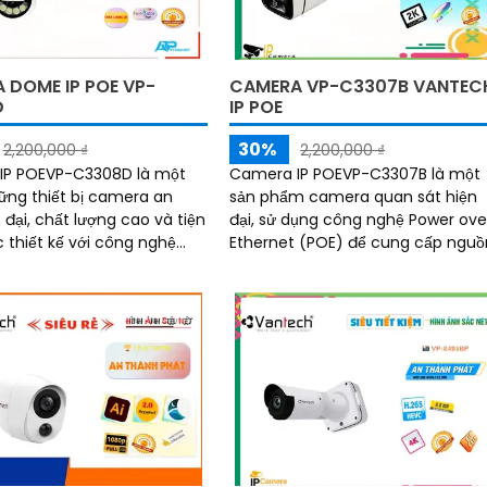
 DOME IP POE VP-
CAMERA VP-C3307B VANTEC
D
IP POE
30%
2,200,000 ₫
2,200,000 ₫
IP POEVP-C3308D là một
Camera IP POEVP-C3307B là một
ững thiết bị camera an
sản phẩm camera quan sát hiện
 đại, chất lượng cao và tiện
đại, sử dụng công nghệ Power ove
Ethernet (POE) để cung cấp nguồ
er Ethernet (POE), cho
cho camera và truyền dữ liệu qu
ền dữ...
cùng một dây cáp...