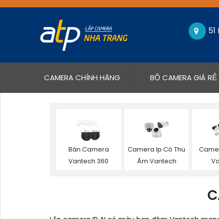
51
(CURRENT)
CAMERA CHÍNH HÃNG
BỘ CAMERA GIÁ RẺ
Bán Camera
Camera Ip Có Thu
Camer
Vantech 360
Âm Vantech
Va
C