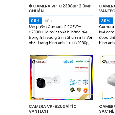
❇ CAMERA VP-C2398BP 2.0MP
CAMERA
CHUẨN
VANTEC
00 ₫
30%
00 ₫
Sản phẩm Camera IP POEVP-
Camera W
C2398BP là một thiết bị hàng đầu
loại cam
trong lĩnh vực giám sát an ninh. Với
được thiế
chất lượng hình ảnh Full HD 1080p,
hình ảnh
camera này sẽ đáp ứng mọi nhu
Camera n
cầu giám sát của bạn
mạng wifi
CAMERA VP-8200A|T|C
CAMERA
VANTECH
SẮC NÉ