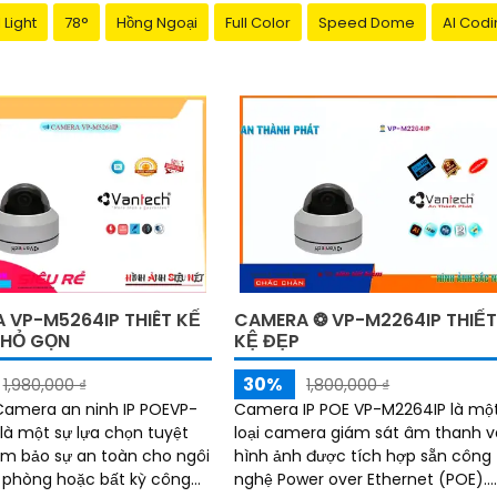
 Light
78°
Hồng Ngoại
Full Color
Speed Dome
AI Codi
 VP-M5264IP THIÊT KẾ
CAMERA ❂ VP-M2264IP THIẾ
NHỎ GỌN
KỆ ĐẸP
30%
1,980,000 ₫
1,800,000 ₫
 Camera an ninh IP POEVP-
Camera IP POE VP-M2264IP là mộ
là một sự lựa chọn tuyệt
loại camera giám sát âm thanh v
ảm bảo sự an toàn cho ngôi
hình ảnh được tích hợp sẵn công
 phòng hoặc bất kỳ công
nghệ Power over Ethernet (POE).