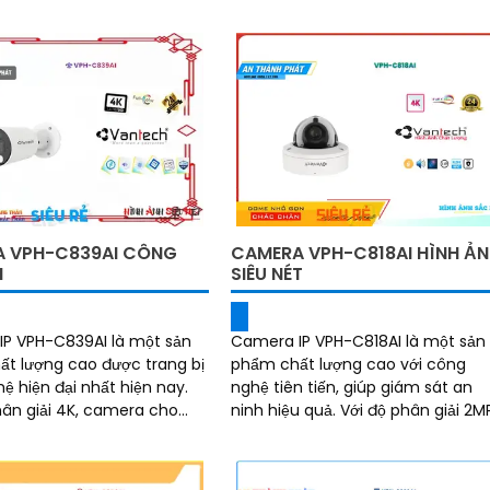
 sáng
Camera này được thiết kế để dễ
,...
dàng cài đặt và sử...
 VPH-C839AI CÔNG
CAMERA VPH-C818AI HÌNH Ả
I
SIÊU NÉT
P VPH-C839AI là một sản
Camera IP VPH-C818AI là một sản
t lượng cao được trang bị
phẩm chất lượng cao với công
ệ hiện đại nhất hiện nay.
nghệ tiên tiến, giúp giám sát an
hân giải 4K, camera cho
ninh hiệu quả. Với độ phân giải 2MP,
sắc nét, rõ ràng và chi tiết
camera này cho hình ảnh sắc né
và chi tiết