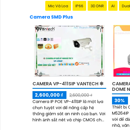
Mic Và Loa
IP66
3D DNR
AI
Dual
Camera SMD Plus
CAMERA VP-411SIP VANTECH ❇
CAMERA
DOME 
2,600,000 ₫
2,600,000 ₫
30%
Camera IP POE VP-411SIP là một lựa
Thiết bị
chọn tuyệt vời để nâng cấp hệ
M5264IP 
thống giám sát an ninh của bạn. Với
vời để đ
hình ảnh sắt nét và chip CMOS chất
nhà, văn
lượng cao, camera này đảm bảo