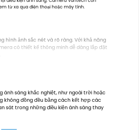
mọi điều kiện ánh sáng. Camera Vantech còn
em từ xa qua điện thoại hoặc máy tính.
hình ảnh sắc nét và rõ ràng. Với khả năng
amera có thiết kế thông minh dễ dàng lắp đặt
.
 ánh sáng khắc nghiệt, như ngoài trời hoặc
sáng không đồng đều bằng cách kết hợp các
uan sát trong những điều kiện ánh sáng thay