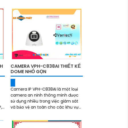
tiện lợi. Với chất lượng hình ảnh sắc
nét...
NH
CAMERA VPH-C838AI THIẾT KẾ
DOME NHỎ GỌN
Camera IP VPH-C838AI là một loại
camera an ninh thông minh được
sử dụng nhiều trong việc giám sát
và bảo vệ an toàn cho các khu vực
t
như nhà ở, văn phòng, cửa hàng,
nhà kho, trường...