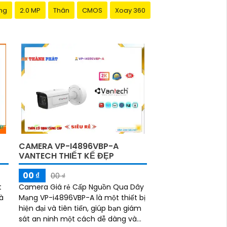
ng
2.0 MP
Thân
CMOS
Xoay 360
T
CAMERA VP-I4896VBP-A
VANTECH THIẾT KẾ ĐẸP
00 ₫
00 ₫
t
Camera Giá rẻ Cấp Nguồn Qua Dây
à
Mạng VP-i4896VBP-A là một thiết bị
hiện đại và tiên tiến, giúp bạn giám
sát an ninh một cách dễ dàng và