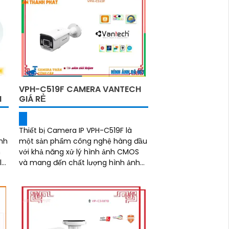
VPH-C519F CAMERA VANTECH
I
GIÁ RẺ
Thiết bị Camera IP VPH-C519F là
nh
một sản phẩm công nghệ hàng đầu
h
với khả năng xử lý hình ảnh CMOS
và mang đến chất lượng hình ảnh
êm
đẹp. Đặc biệt, thiết bị cung cấp khả
năng xem ban đêm với công nghệ
hồng ngoại 25m IP