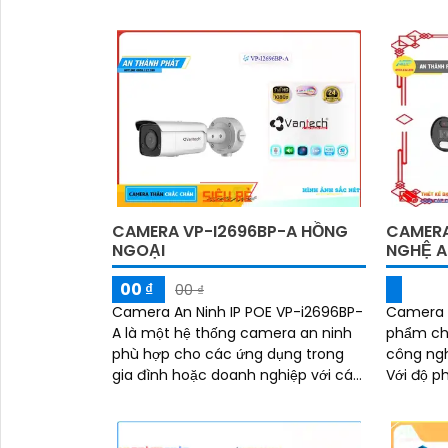
trình nào. Với công nghệ hình
thu hình chính xác với màu sắc tươi
hơn CMOS
sáng
CAMERA VP-I2696BP-A HỒNG
CAMERA
'
NGOẠI
NGHỆ A
00 ₫
00 ₫
Camera An Ninh IP POE VP-i2696BP-
Camera I
A là một hệ thống camera an ninh
phẩm chấ
phù hợp cho các ứng dụng trong
công ngh
gia đình hoặc doanh nghiệp với các
Với độ p
tính năng cao cấp. Camera này
hình ảnh 
được tích hợp...