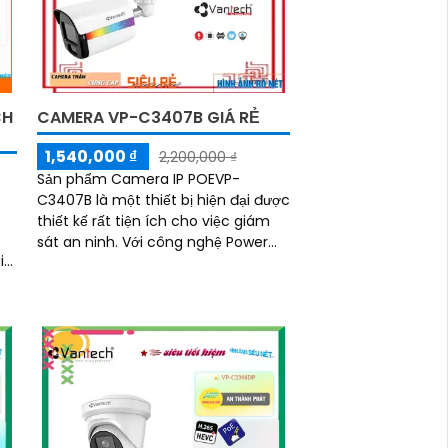
CH
CAMERA VP-C3407B GIÁ RẺ
1,540,000 ₫
2,200,000 ₫
Sản phẩm Camera IP POEVP-
i
C3407B là một thiết bị hiện đại được
thiết kế rất tiện ích cho việc giám
sát an ninh. Với công nghệ Power
over Ethernet (POE), camera có khả
,
năng cung...
ắc