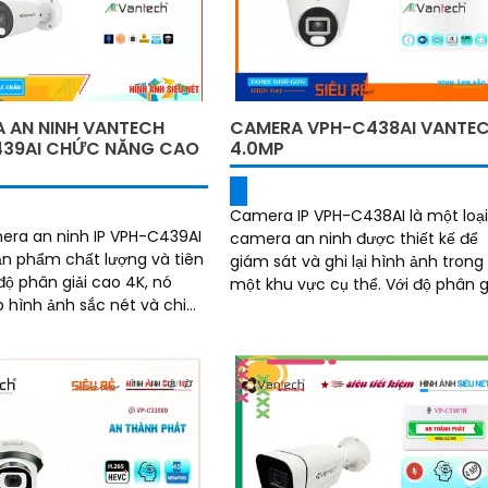
 AN NINH VANTECH
CAMERA VPH-C438AI VANTE
39AI CHỨC NĂNG CAO
4.0MP
Camera IP VPH-C438AI là một loạ
era an ninh IP VPH-C439AI
camera an ninh được thiết kế để
ản phẩm chất lượng và tiên
giám sát và ghi lại hình ảnh trong
một khu vực cụ thể. Với độ phân giải
 hình ảnh sắc nét và chi
cao và các tính năng thông minh
camera này cung cấp hình ảnh s
nét và chất lượng