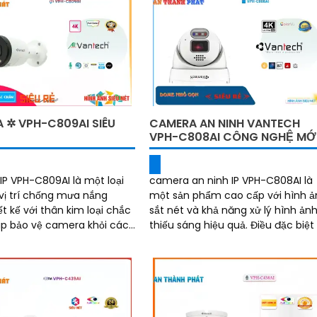
 ✲ VPH-C809AI SIÊU
CAMERA AN NINH VANTECH
VPH-C808AI CÔNG NGHỆ MỚ
P VPH-C809AI là một loại
camera an ninh IP VPH-C808AI là
ị trí chống mưa nắng
một sản phẩm cao cấp với hình ả
t kế với thân kim loại chắc
sắt nét và khả năng xử lý hình ản
úp bảo vệ camera khỏi các
thiếu sáng hiệu quả. Điều đặc biệt là
 gây hại từ môi trường bên
camera có khả năng xem ban đ
rõ hơn...