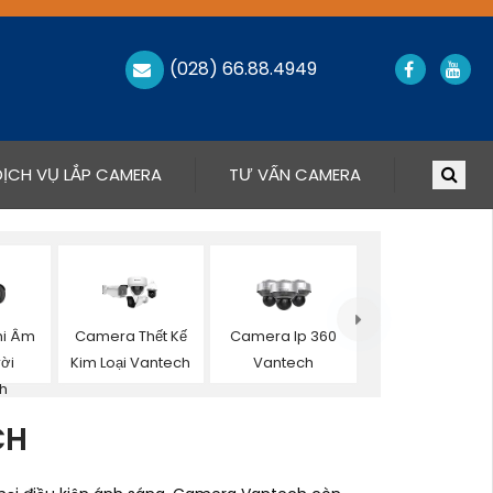
(028) 66.88.4949
DỊCH VỤ LẮP CAMERA
TƯ VẤN CAMERA
hi Âm
Camera Thết Kế
Camera Ip 360
ời
Kim Loại Vantech
Vantech
h
CH