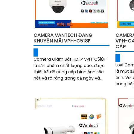
CAMERA VANTECH ĐANG
CAMERA
KHUYẾN MÃI VPH-C518F
VPH-C4
CẤP
Camera Giám Sát HD IP VPH-C518F
Loại Cam
là sản phẩm chất lượng cao, được
là một s
thiết kế để cung cấp hình ảnh sắc
tiến. Với độ phân giải cao 4K, nó
nét và rõ ràng trong cả ngày và
cung cấp
đêm. Với độ phân giải 5
tiết. Hơn nữa, tính năng công nghệ
AI...