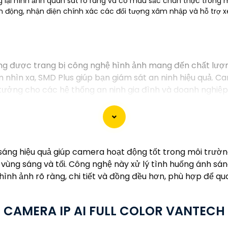
ại hình ảnh quan sát rõ ràng và có màu sắc chân thực trong 
n động, nhận diện chính xác các đối tượng xâm nhập và hỗ trợ x
 được trang bị công nghệ hình ảnh mang đến chất lượng 
m nhìn xa, SMD Plus giúp bạn giám sát an ninh hiệu quả. C
 tưởng cho các hệ thống an ninh gia đình và doanh nghiệp
ng hiệu quả giúp camera hoạt động tốt trong môi trường
ữa vùng sáng và tối. Công nghệ này xử lý tình huống ánh 
 hình ảnh rõ ràng, chi tiết và đồng đều hơn, phù hợp để q
CAMERA IP AI FULL COLOR VANTECH