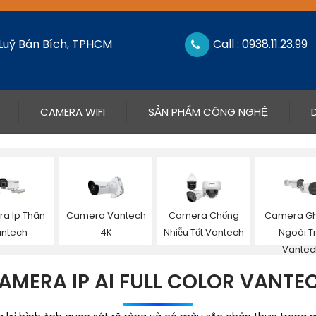
 Luỹ Bán Bích, TPHCM
Call : 0938.11.23.99
CAMERA WIFI
SẢN PHẨM CÔNG NGHỆ
a Ip Thân
Camera Vantech
Camera Chống
Camera G
ntech
4K
Nhiễu Tốt Vantech
Ngoài Tr
Vantec
AMERA IP AI FULL COLOR VANTE