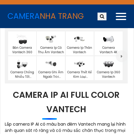
CAMERA
NHA TRANG
Bán Camera
Camera Ip Có
Camera Ip Thân
Camera
Vantech 360
Thu Âm Vantech
Vantech
Vantech 4K
Camera Chống
Camera Ghi Âm
Camera Thết Kế
Camera Ip 360
Nhiễu Tốt
Ngoài Trời
Kim Loại
Vantech
Vantech
Vantech
Vantech
CAMERA IP AI FULL COLOR
VANTECH
Lắp camera IP AI có màu ban đêm Vantech mang lại hình
ảnh quan sát rõ ràng và có màu sắc chân thực trong mọi