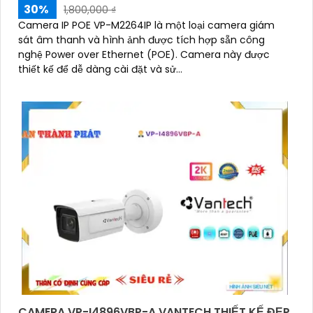
30%
1,800,000 ₫
Camera IP POE VP-M2264IP là một loại camera giám
sát âm thanh và hình ảnh được tích hợp sẵn công
nghệ Power over Ethernet (POE). Camera này được
thiết kế để dễ dàng cài đặt và sử...
CAMERA VP-I4896VBP-A VANTECH THIẾT KẾ ĐẸP