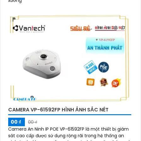
xưởng
CAMERA VP-61592FP HÌNH ẢNH SẮC NÉT
00 ₫
00 ₫
Camera An Ninh IP POE VP-61592FP là một thiết bị giám
sát cao cấp được sử dụng rộng rãi trong hệ thống an