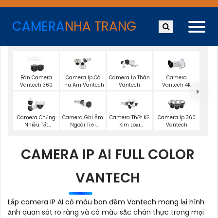
CAMERA
NHA TRANG
Bán Camera
Camera Ip Có
Camera Ip Thân
Camera
Vantech 360
Thu Âm Vantech
Vantech
Vantech 4K
Camera Chống
Camera Ghi Âm
Camera Thết Kế
Camera Ip 360
Nhiễu Tốt
Ngoài Trời
Kim Loại
Vantech
Vantech
Vantech
Vantech
CAMERA IP AI FULL COLOR
VANTECH
Lắp camera IP AI có màu ban đêm Vantech mang lại hình
ảnh quan sát rõ ràng và có màu sắc chân thực trong mọi