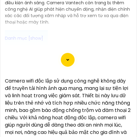
điều kiện ánh sáng. Camera Vantech còn trang bị thêm
công nghệ AI giúp phát hiện chuyển động, nhận diện chính
xác các đối tượng xâm nhập và hỗ trợ xem từ xa qua điện
thoại hoặc máy tính.
Camera SMD Plus là dòng camera chính hãng được
trang bị công nghệ hình ảnh mang đến chất lượng
hình ảnh sắc nét và rõ ràng. Với khả năng quan sát
trong điều kiện ánh sáng yếu và tầm nhìn xa, SMD
Camera wifi độc lập sử dụng công nghệ không dây
Plus giúp bạn giám sát an ninh hiệu quả. Camera có
để truyền tải hình ảnh qua mạng, mang lại sự tiện lợi
thiết kế thông minh dễ dàng lắp đặt và sử dụng.
và linh hoạt trong việc giám sát. Thiết bị này lưu dữ
Camera SMD Plus là lựa chọn lý tưởng cho các hệ
liệu trên thẻ nhớ và tích hợp nhiều chức năng thông
thống an ninh gia đình và doanh nghiệp.
minh, bao gồm báo động chống trộm và đàm thoại 2
chiều. Với khả năng hoạt động độc lập, camera wifi
giúp người dùng dễ dàng theo dõi an ninh mọi lúc,
mọi nơi, nâng cao hiệu quả bảo mật cho gia đình và