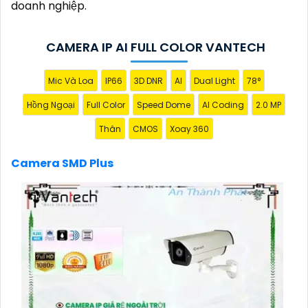
doanh nghiệp.
CAMERA IP AI FULL COLOR VANTECH
Mic Và Loa
IP66
3D DNR
AI
Dual Light
78°
Hồng Ngoại
Full Color
Speed Dome
AI Coding
2.0 MP
Thân
CMOS
Xoay 360
Camera SMD Plus
'