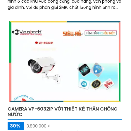
ninh ở các khu vực công cộng, cửa hàng, văn phòng và
gia đình. Với độ phân giải 2MP, chất lượng hình ảnh rõ
nét và sắc nét
CAMERA VP-6032IP VỚI THIẾT KẾ THÂN CHỐNG
NƯỚC
30%
3,800,000 ₫