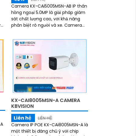
Camera KX-CAi5005MSN-AB IP thân
hồng ngoại 5.0MP là giải pháp giám
sát chất lượng cao, với khả năng
và
phân biệt rõ người và xe. Camera
hỗ trợ tầm xa hồng ngoại lên đến
60m, giúp...
KX-CAI8005MSN-A CAMERA
KBVISION
Liên hệ
LIÊN HỆ
-A
Camera IP POE KX-CAi8005MSN-A là
một thiết bị đáng chú ý với chip