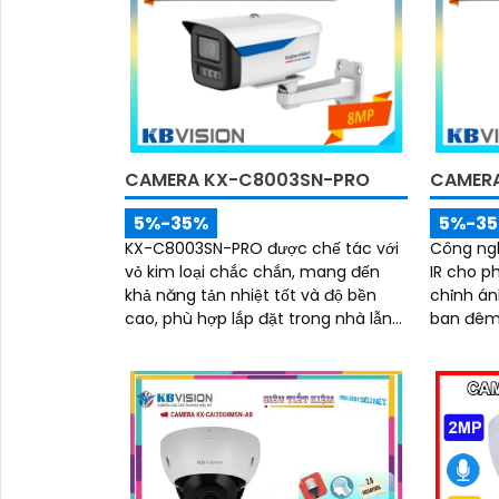
CAMERA KX-C8003SN-PRO
CAMER
5%-35%
5%-3
KX-C8003SN-PRO được chế tác với
Công ng
vỏ kim loại chắc chắn, mang đến
IR cho p
khả năng tản nhiệt tốt và độ bền
chỉnh án
cao, phù hợp lắp đặt trong nhà lẫn
ban đêm 
'
ngoài trời. Thiết kế gọn gàng, dễ
sáng. Kết hợp cùng khả năng chống
dàng thi công, tiết kiệm thời gian và
ngược s
chi phí cho người dùng
(3DNR), 
mượt mà
chi tiết 
trường á
phức tạ