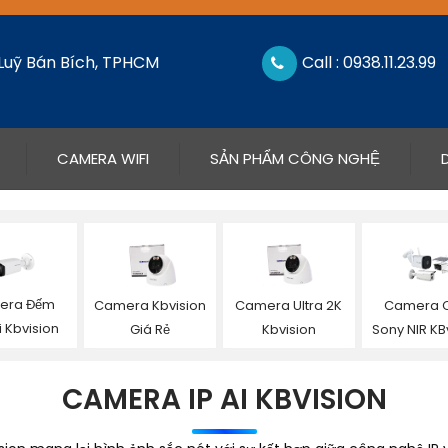
 Luỹ Bán Bích, TPHCM
Call : 0938.11.23.99
CAMERA WIFI
SẢN PHẨM CÔNG NGHỆ
era Đếm
Camera Kbvision
Camera Ultra 2K
Camera C
 Kbvision
Giá Rẻ
Kbvision
Sony NIR KB
CAMERA IP AI KBVISION