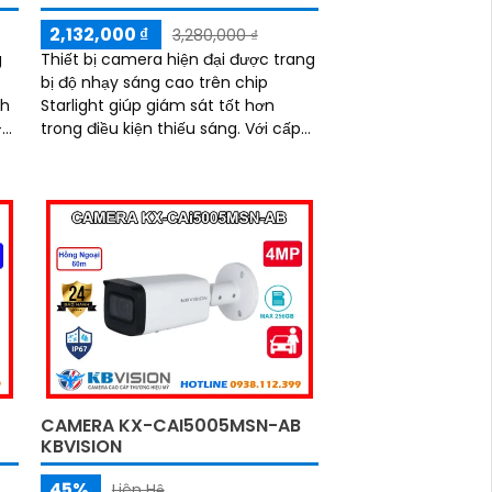
2,132,000 ₫
3,280,000 ₫
g
Thiết bị camera hiện đại được trang
bị độ nhạy sáng cao trên chip
nh
Starlight giúp giám sát tốt hơn
+
trong điều kiện thiếu sáng. Với cấp
nguồn qua dây mạng và khả năng
lưu trữ dữ liệu thông qua khe thẻ
át
nhớ, model KX-CAi4004SN-A mang
,
đến hiệu suất cao
uả
CAMERA KX-CAI5005MSN-AB
KBVISION
45%
Liên Hệ