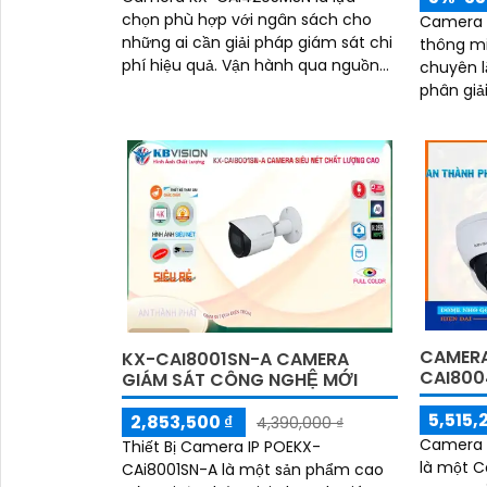
chọn phù hợp với ngân sách cho
Camera K
những ai cần giải pháp giám sát chi
thông mi
phí hiệu quả. Vận hành qua nguồn
chuyên lắ
POE camera sử dụng chip CMOS, hỗ
phân giải
trợ hồng ngoại 60m
chính xá
nâng cao
CAMERA
KX-CAI8001SN-A CAMERA
CAI80
GIÁM SÁT CÔNG NGHỆ MỚI
5,515,
2,853,500 ₫
4,390,000 ₫
Camera 
Thiết Bị Camera IP POEKX-
là một C
CAi8001SN-A là một sản phẩm cao