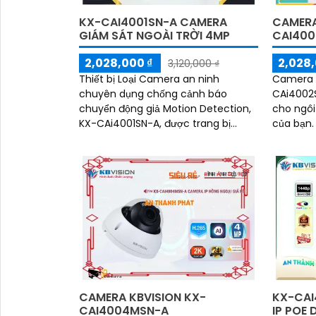
KX-CAI4001SN-A CAMERA
CAMERA
GIÁM SÁT NGOÀI TRỜI 4MP
CAI400
2,028,000 ₫
2,028,
3,120,000 ₫
Thiết bị Loại Camera an ninh
Camera g
chuyên dụng chống cảnh báo
CAi4002S
chuyển động giả Motion Detection,
cho ngôi
KX-CAi4001SN-A, được trang bị
của bạn. Với khả năng thu âm r
công nghệ nổi bật như Hàng rào ảo
ràng, ch
và khả năng chống ngược...
chuyển 
bảo an t
CAMERA KBVISION KX-
KX-CAI
CAI4004MSN-A
IP POE