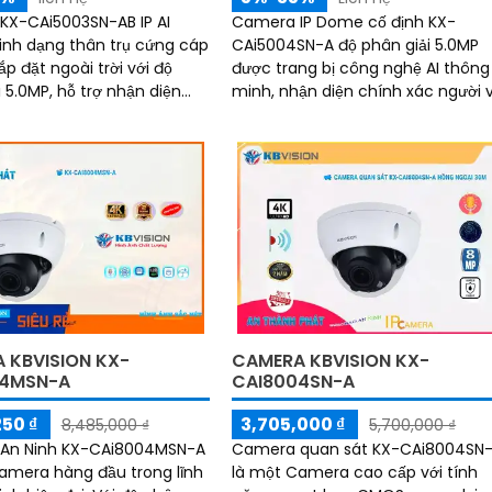
X-CAi5003SN-AB IP AI
Camera IP Dome cố định KX-
nh dạng thân trụ cứng cáp
CAi5004SN-A độ phân giải 5.0MP
p đặt ngoài trời với độ
được trang bị công nghệ AI thông
 5.0MP, hỗ trợ nhận diện
minh, nhận diện chính xác người 
c người và phương tiện,
xe. Tích hợp WDR 120dB chống
 hiệu quả giám sát.
ngược sáng, tầm nhìn...
 KBVISION KX-
CAMERA KBVISION KX-
04MSN-A
CAI8004SN-A
250 ₫
3,705,000 ₫
8,485,000 ₫
5,700,000 ₫
An Ninh KX-CAi8004MSN-A
Camera quan sát KX-CAi8004SN
amera hàng đầu trong lĩnh
là một Camera cao cấp với tính