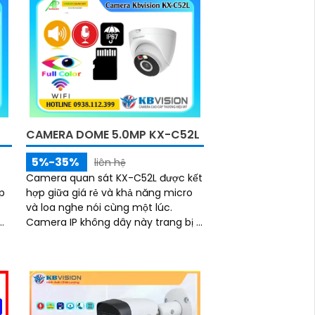
CAMERA DOME 5.0MP KX-C52L
5%-35%
liên hệ
Camera quan sát KX-C52L được kết
p
hợp giữa giá rẻ và khả năng micro
và loa nghe nói cùng một lúc.
Camera IP không dây này trang bị 2
chế độ hồng ngoại và led trợ sáng
giúp giám sát ban đêm hiệu quả,
thiết kế dome nhỏ gọn cho ra gốc
nhìn rộng đáng để tham khảo