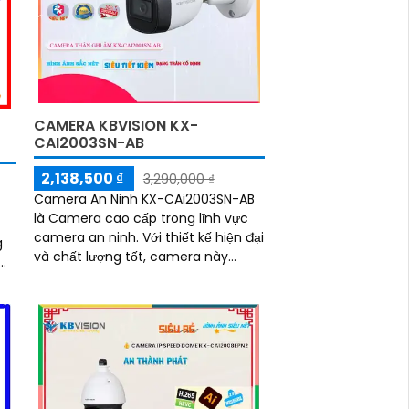
CAMERA KBVISION KX-
CAI2003SN-AB
2,138,500 ₫
3,290,000 ₫
Camera An Ninh KX-CAi2003SN-AB
là Camera cao cấp trong lĩnh vực
camera an ninh. Với thiết kế hiện đại
g
và chất lượng tốt, camera này
mang đến hình ảnh sắc nét và tươi
hơn nhờ công nghệ CMOS