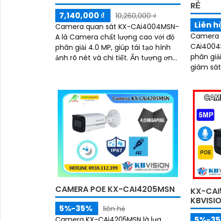
RẺ
7,140,000 ₫
10,260,000 ₫
Liên h
Camera quan sát KX-CAi4004MSN-
Camera q
A là Camera chất lượng cao với độ
CAi4004M
phân giải 4.0 MP, giúp tái tạo hình
phân giả
ảnh rõ nét và chi tiết. Ấn tượng ơn
giám sát tối ưu. Vớ
với những thông số là tính năng
STARVIS
hồng...
đẹp, rõ n
CAMERA POE KX-CAI4205MSN
KX-CAI
KBVISI
5%-35%
liên hệ
5%-3
Camera KX-CAi4205MSN là lựa