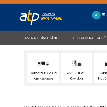
51
(CURRENT)
CAMERA CHÍNH HÃNG
BỘ CAMERA GIÁ RẺ
Camera Wifi
Cam
Camera IP Có Ghi
Kbvision
Người
Âm Kbvision