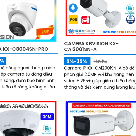
CAMERA KBVISION KX-
A KX-C8004SN-PRO
CAI2001SN-A
5%
5%-35%
liên hệ
hệ hồng ngoại thông minh
Camera IP KX-CAi2001SN-A có độ
hép camera tự động điều
phân giải 2.0MP với khả năng nén
h sáng, đảm bảo hình ảnh
video H.265+ giúp giảm thiểu băn
luôn rõ ràng, không bị lóa
thông và tiết kiệm dung lượng lưu
trữ hiệu quả. Tính năng nhận diện
áng (DWDR) và giảm nhiễu
thông minh...
hình ảnh thu được luôn
, màu sắc chân thực và
rõ nét, ngay cả trong môi
nh sáng yếu hoặc ánh sáng
p như ngược sáng hoặc