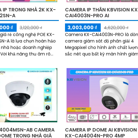
 IP TRONG NHÀ 2K KX-
CAMERA IP THÂN KBVISION KX
2SN-A
CAI4003N-PRO AI
000 ₫
3,003,000 ₫
3,120,000 ₫
4,620,000 ₫
iá rẻ công nghệ POE KX-
Camera KX-CAi4003N-PRO là dò
N-A là lựa chọn hoàn hảo
camera giám sát độ phân giải 4
 nhà hoặc doanh nghiệp
Megapixel cho hình ảnh chất lượ
õ
sắc nét qua bất kỳ màn hình giá
ức năng phân biệt người và
sát nào. Cùng với đó là các tính
động lạ, camera này đảm
năng thông minh như phát hiện
oàn và an ninh tối đa
hàng rào ảo, xâm nhập và phân b
người/xe (SMD Plus), cùng khả n
tìm kiếm sự kiện thông minh giúp
nâng cao hiệu quả giám sát an n
4004MSN-AB CAMERA
CAMERA IP DOME AI KBVISION
 DOME TRONG NHÀ GIÁ
KX-CAI4004N-PRO 4MP