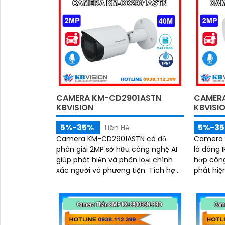
CAMERA KM-CD2901ASTN
CAMER
KBVISION
KBVISI
5%-35%
5%-3
Liên Hệ
Camera KM-CD2901ASTN có độ
Camera 
phân giải 2MP sở hữu công nghệ AI
là dòng 
giúp phát hiện và phân loại chính
hợp công
xác người và phương tiện. Tích hợp
phát hiệ
hồng ngoại tầm xa 40m, hỗ trợ thẻ
người và phươ
nhớ Micro SD 256GB và đạt chuẩn
hồng ngo
IP67, IK10, đảm bảo hoạt động bền bỉ
chống sé
trong mọi điều kiện môi trường
camera h
mọi điều