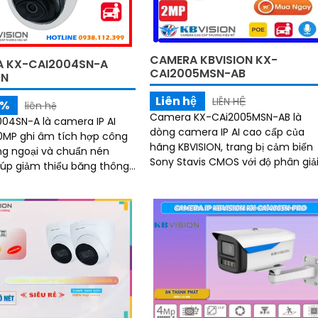
g
CAMERA KBVISION KX-
 KX-CAI2004SN-A
CAI2005MSN-AB
ON
Liên hệ
LIÊN HỆ
5%
liên hệ
Camera KX-CAi2005MSN-AB là
04SN-A là camera IP AI
dòng camera IP AI cao cấp của
0MP ghi âm tích hợp công
hãng KBVISION, trang bị cảm biến
g ngoại và chuẩn nén
Sony Stavis CMOS với độ phân giả
iúp giảm thiểu băng thông
2.0 Megapixel cho hình ảnh sắc n
u hóa dung lượng lưu trữ
và chân thực