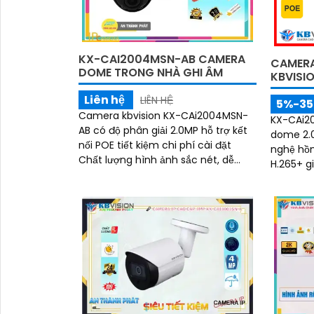
chói nắn
KX-CAI2004MSN-AB CAMERA
CAMERA
DOME TRONG NHÀ GHI ÂM
KBVISI
Liên hệ
LIÊN HỆ
5%-3
Camera kbvision KX-CAi2004MSN-
KX-CAi20
AB có độ phân giải 2.0MP hỗ trợ kết
dome 2.
nối POE tiết kiệm chi phí cài đặt
nghệ hồn
Chất lượng hình ảnh sắc nét, dễ
H.265+ g
dàng quan sát ngày đêm
và tối ư