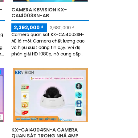
-
CAMERA KBVISION KX-
CAI4003SN-AB
2,392,000 ₫
3,680,000 ₫
ng
Camera quan sát KX-CAi4003SN-
AB là một Camera chất lượng cao
ng
và hiệu suất đáng tin cậy. Với độ
m
phân giải HD 1080p, nó cung cấp
hình ảnh sắc nét và chi tiết
iệt
ăng
inh
KX-CAI4004SN-A CAMERA
QUAN SÁT TRONG NHÀ 4MP