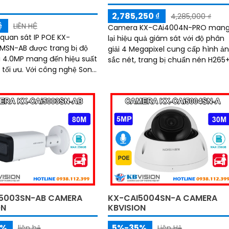
2,785,250 ₫
4,285,000 ₫
ệ
LIÊN HỆ
Camera KX-CAi4004N-PRO man
uan sát IP POE KX-
lại hiệu quả giám sát với độ phân
SN-AB được trang bị độ
giải 4 Megapixel cung cấp hình ả
i 4.0MP mang đến hiệu suất
sắc nét, trang bị chuẩn nén H265
i công nghệ Sony
giúp tối ưu hình ảnh và tiết kiệm
 CMOS cho hình ảnh sáng
dung lượng lưu trữ. Bên cạnh đó
ét ngay...
camera còn đem lại khả năng ph
hiện thông minh như hàng rào ảo
xâm nhập, và phân biệt người/xe
(SMD Plus) bảo vệ an ninh hiệu q
5003SN-AB CAMERA
KX-CAI5004SN-A CAMERA
ON
KBVISION
5%
5%-35%
liên hệ
Liên Hệ