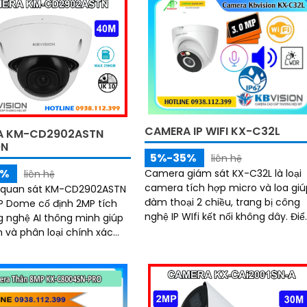
CAMERA IP WIFI KX-C32L
A KM-CD2902ASTN
ON
5%-35%
liên hệ
5%
Camera giám sát KX-C32L là loại
liên hệ
camera tích hợp micro và loa giú
quan sát KM-CD2902ASTN
đàm thoại 2 chiều, trang bị công
IP Dome cố định 2MP tích
nghệ IP WIfi kết nối không dây. Điểm
 nghệ AI thông minh giúp
làm cho camera này được bán
n và phân loại chính xác
nhiều hơn là camera trang bị ánh
ng tiện. Với tầm nhìn
sáng kép để giám sát ban đêm
ại 40m, chuẩn IP67, IK10,
t 5000V và hỗ trợ PoE,
oạt động ổn định trong
 kiện môi trường