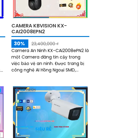
CAMERA KBVISION KX-
CAI2008EPN2
30%
23,400,000 ₫
Camera An Ninh KX-CAi2008ePN2 là
một Camera đáng tin cậy trong
việc bảo vệ an ninh. Được trang bị
công nghệ AI Hồng Ngoại SMD,
i
camera này cung cấp hình ảnh sắc
ét
nét với độ phân giải cao