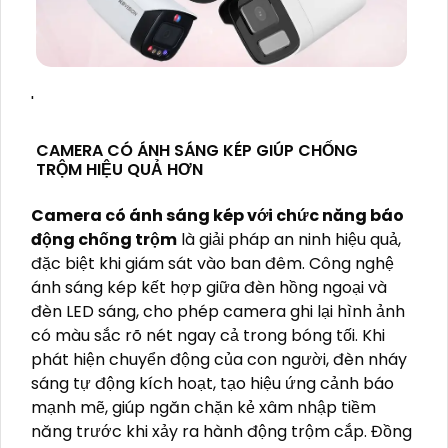
'
CAMERA CÓ ÁNH SÁNG KÉP GIÚP CHỐNG
TRỘM HIỆU QUẢ HƠN
Camera có ánh sáng kép với chức năng báo
động chống trộm
là giải pháp an ninh hiệu quả,
đặc biệt khi giám sát vào ban đêm. Công nghệ
ánh sáng kép kết hợp giữa đèn hồng ngoại và
đèn LED sáng, cho phép camera ghi lại hình ảnh
có màu sắc rõ nét ngay cả trong bóng tối. Khi
phát hiện chuyển động của con người, đèn nháy
sáng tự động kích hoạt, tạo hiệu ứng cảnh báo
mạnh mẽ, giúp ngăn chặn kẻ xâm nhập tiềm
năng trước khi xảy ra hành động trộm cắp. Đồng