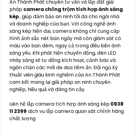
An Thành Phát chuyên tư vấn và lắp đặt giải
pháp
camera chống trộm tích hợp ánh sáng
kép
, giúp đảm bảo an ninh tối đa cho ngôi nhà
và doanh nghiệp của bạn. Với công nghệ ánh
sáng kép hiện đại, camera không chỉ cung cấp
hình ảnh sắc nét ban ngày mà còn giám sát có
màu vào ban đêm, ngay cả trong điều kiện ánh
sáng yếu. Khi phát hiện chuyển động, đèn LED
nháy sáng sẽ tự động kích hoạt, cảnh báo và
ngăn chặn các mối đe dọa tiềm ẩn. Đội ngũ kỹ
thuật viên giàu kinh nghiệm của An Thành Phát
cam kết mang lại giải pháp an ninh chuyên
nghiệp, hiệu quả và đáng tin cậy.
Liên hệ lắp camera tích hợp ánh sáng kép
0938
11 2399
dịch vụ lắp camera quan sát chính hãng
chất lượng