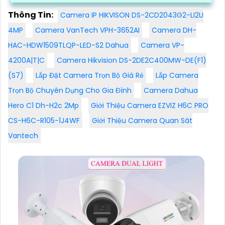
Thông Tin:
Camera IP HIKVISON DS-2CD2043G2-LI2U
4MP
Camera VanTech VPH-3652AI
Camera DH-
HAC-HDW1509TLQP-LED-S2 Dahua
Camera VP-
4200A|T|C
Camera Hikvision DS-2DE2C400MW-DE(F1)
(S7)
Lắp Đặt Camera Trọn Bộ Giá Rẻ
Lắp Camera
Trọn Bộ Chuyên Dụng Cho Gia Đình
Camera Dahua
Hero C1 Dh-H2c 2Mp
Giới Thiệu Camera EZVIZ H6C PRO
CS-H6C-R105-1J4WF
Giới Thiệu Camera Quan Sát
Vantech