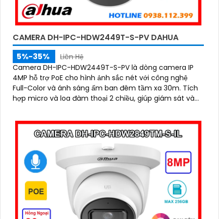
CAMERA DH-IPC-HDW2449T-S-PV DAHUA
5%-35%
Liên Hệ
Camera DH-IPC-HDW2449T-S-PV là dòng camera IP
4MP hỗ trợ PoE cho hình ảnh sắc nét với công nghệ
Full-Color và ánh sáng ấm ban đêm tầm xa 30m. Tích
hợp micro và loa đàm thoại 2 chiều, giúp giám sát và
tương tác dễ dàng hỗ trợ khe thẻ nhớ tối đa 256GB,
công nghệ nén H