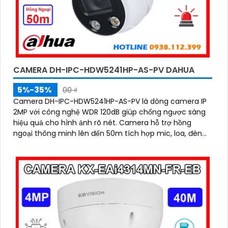
CAMERA DH-IPC-HDW5241HP-AS-PV DAHUA
5%-35%
00 ₫
Camera DH-IPC-HDW5241HP-AS-PV là dòng camera IP
2MP với công nghệ WDR 120dB giúp chống ngược sáng
hiệu quả cho hình ảnh rõ nét. Camera hỗ trợ hồng
ngoại thông minh lên đến 50m tích hợp mic, loa, đèn
sáng và khe cắm thẻ nhớ 256GB