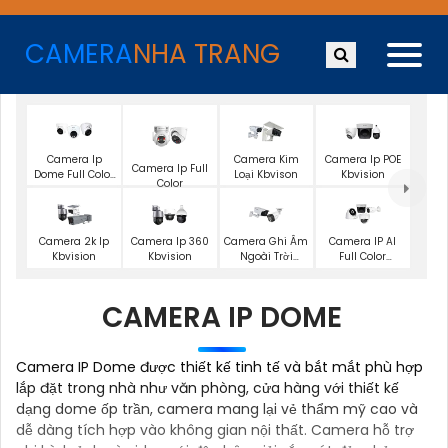
CAMERA
NHA TRANG
Camera Ip
Camera Kim
Camera Ip POE
Camera Ip Full
Dome Full Color
Loại Kbvison
Kbvision
Color
Kbvision
Camera 2k Ip
Camera Ip 360
Camera Ghi Âm
Camera IP AI
Kbvision
Kbvision
Ngoài Trời
Full Color
Kbvision
Kbvision
CAMERA IP DOME
Camera IP Dome được thiết kế tinh tế và bắt mắt phù hợp
lắp đặt trong nhà như văn phòng, cửa hàng với thiết kế
dạng dome ốp trần, camera mang lại vẻ thẩm mỹ cao và
dễ dàng tích hợp vào không gian nội thất. Camera hỗ trợ