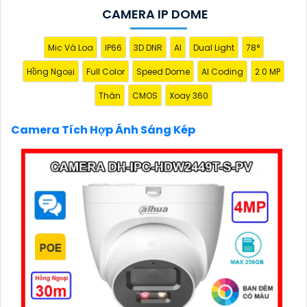
CAMERA IP DOME
'
Mic Và Loa
IP66
3D DNR
AI
Dual Light
78°
Hồng Ngoại
Full Color
Speed Dome
AI Coding
2.0 MP
Thân
CMOS
Xoay 360
Camera Tích Hợp Ánh Sáng Kép