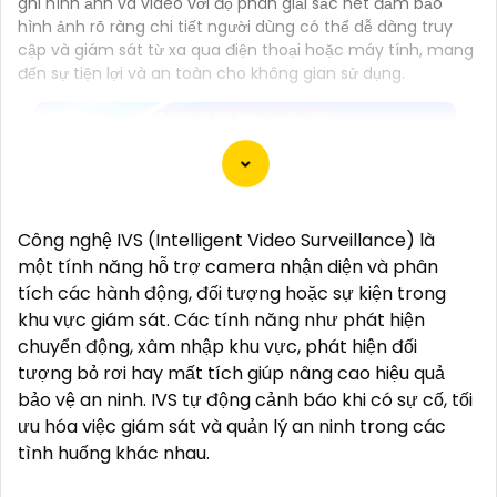
ghi hình ảnh và video với độ phân giải sắc nét đảm bảo
hình ảnh rõ ràng chi tiết người dùng có thể dễ dàng truy
cập và giám sát từ xa qua điện thoại hoặc máy tính, mang
đến sự tiện lợi và an toàn cho không gian sử dụng.
Công nghệ IVS (Intelligent Video Surveillance) là
một tính năng hỗ trợ camera nhận diện và phân
tích các hành động, đối tượng hoặc sự kiện trong
khu vực giám sát. Các tính năng như phát hiện
chuyển động, xâm nhập khu vực, phát hiện đối
tượng bỏ rơi hay mất tích giúp nâng cao hiệu quả
bảo vệ an ninh. IVS tự động cảnh báo khi có sự cố, tối
ưu hóa việc giám sát và quản lý an ninh trong các
tình huống khác nhau.