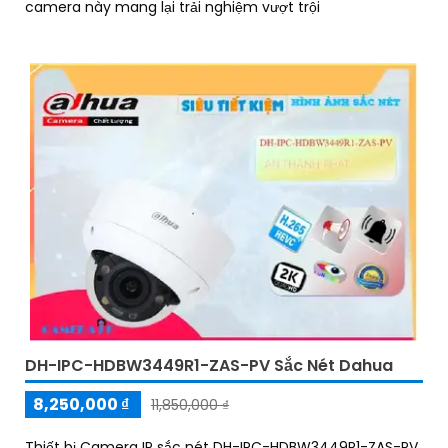
camera này mang lại trải nghiệm vượt trội
DH-IPC-HDBW3449R1-ZAS-PV Sắc Nét Dahua
8,250,000 ₫
11,850,000 ₫
Thiết bị Camera IP sắc nét DH-IPC-HDBW3449R1-ZAS-PV