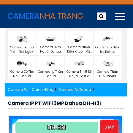
CAMERA
NHA TRANG
Camera Đếm
Camera Nhận
Camera Dahua
Camera Ip Thân
Người Dahua
Diện Khuôn Mặt
Phân Biệt Người
Trụ Dahua
Dahua
Camera Có Thẻ
Camera Ip Thân
Camera Thiết Kế
Camera Thân
Nhớ Dahua
Dahua
Nhựa Plastic
Lớn Dahua
Dahua
Camera Wifi Chính Hãng
Camera Ai Dahua
Camera IP PT WiFi 3MP Dahua DH-H3I