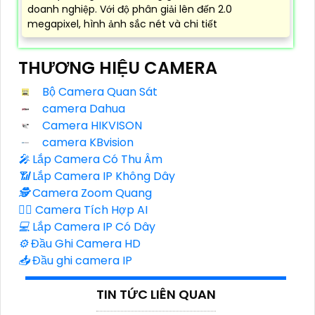
doanh nghiệp. Với độ phân giải lên đến 2.0
megapixel, hình ảnh sắc nét và chi tiết
THƯƠNG HIỆU CAMERA
Bộ Camera Quan Sát
camera Dahua
Camera HIKVISON
camera KBvision
️🎤️
Lắp Camera Có Thu Âm
📶
Lắp Camera IP Không Dây
🕵️
Camera Zoom Quang
🧛‍♀️
Camera Tích Hợp AI
💻
Lắp Camera IP Có Dây
⚙️
Đầu Ghi Camera HD
📥
Đầu ghi camera IP
TIN TỨC LIÊN QUAN