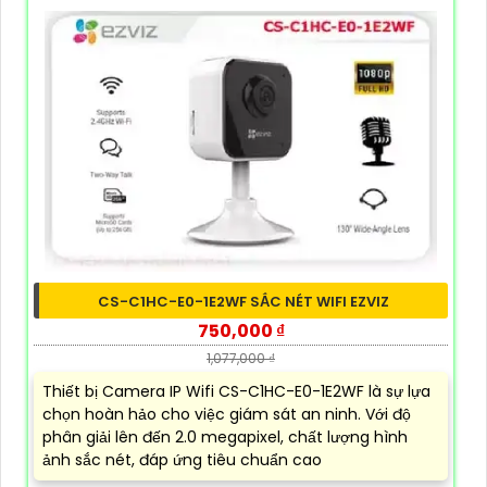
CS-C1HC-E0-1E2WF SẮC NÉT WIFI EZVIZ
750,000 ₫
1,077,000 ₫
Thiết bị Camera IP Wifi CS-C1HC-E0-1E2WF là sự lựa
chọn hoàn hảo cho việc giám sát an ninh. Với độ
phân giải lên đến 2.0 megapixel, chất lượng hình
ảnh sắc nét, đáp ứng tiêu chuẩn cao