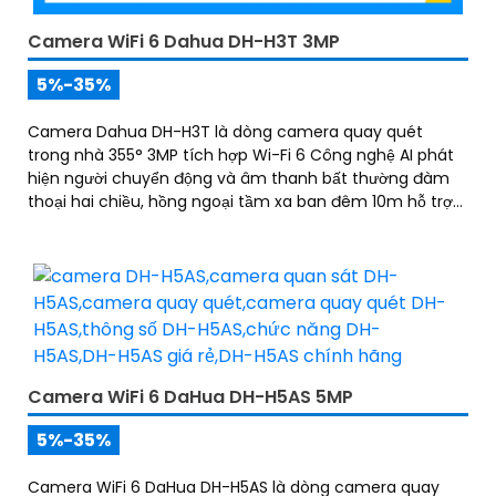
Camera WiFi 6 Dahua DH-H3T 3MP
5%-35%
Camera Dahua DH-H3T là dòng camera quay quét
trong nhà 355° 3MP tích hợp Wi-Fi 6 Công nghệ AI phát
hiện người chuyển động và âm thanh bất thường đàm
thoại hai chiều, hồng ngoại tầm xa ban đêm 10m hỗ trợ
thẻ nhớ MicroSD 256GB ONVIF và điều khiển từ xa qua
ứng dụng DMSS
Camera WiFi 6 DaHua DH-H5AS 5MP
5%-35%
Camera WiFi 6 DaHua DH-H5AS là dòng camera quay