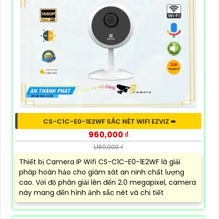
CS-C1C-E0-1E2WF SẮC NÉT WIFI EZVIZ ➠
960,000 ₫
1,160,000 ₫
Thiết bị Camera IP Wifi CS-C1C-E0-1E2WF là giải
pháp hoàn hảo cho giám sát an ninh chất lượng
cao. Với độ phân giải lên đến 2.0 megapixel, camera
này mang đến hình ảnh sắc nét và chi tiết