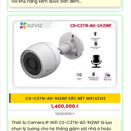
Với khả năng xem được ban đêm...
CS-C3TN-A0-1H2WF SẮC NÉT WIFI EZVIZ
1,400,000 ₫
1,500,000 ₫
Thiết bị Camera IP Wifi CS-C3TN-A0-1H2WF là lựa
chọn lý tưởng cho hệ thống giám sát nhà ở hoặc