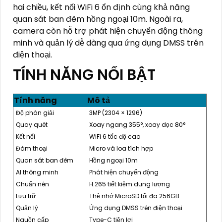
hai chiều, kết nối WiFi 6 ổn định cùng khả năng
quan sát ban đêm hồng ngoại 10m. Ngoài ra,
camera còn hỗ trợ phát hiện chuyển động thông
minh và quản lý dễ dàng qua ứng dụng DMSS trên
điện thoại.
TÍNH NĂNG NỔI BẬT
Tính năng
Mô tả
Độ phân giải
3MP (2304 × 1296)
Quay quét
Xoay ngang 355°, xoay dọc 80°
Kết nối
WiFi 6 tốc độ cao
Đàm thoại
Micro và loa tích hợp
Quan sát ban đêm
Hồng ngoại 10m
AI thông minh
Phát hiện chuyển động
Chuẩn nén
H.265 tiết kiệm dung lượng
Lưu trữ
Thẻ nhớ MicroSD tối đa 256GB
Quản lý
Ứng dụng DMSS trên điện thoại
Nguồn cấp
Type-C tiện lợi