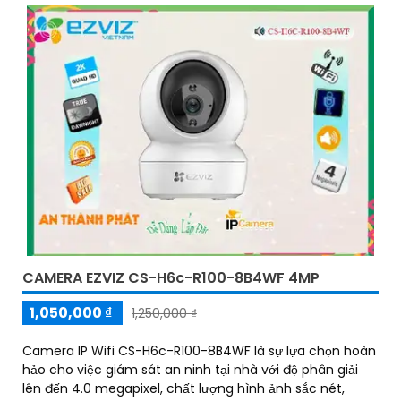
CAMERA EZVIZ CS-H6c-R100-8B4WF 4MP
1,050,000 ₫
1,250,000 ₫
Camera IP Wifi CS-H6c-R100-8B4WF là sự lựa chọn hoàn
hảo cho việc giám sát an ninh tại nhà với độ phân giải
lên đến 4.0 megapixel, chất lượng hình ảnh sắc nét,