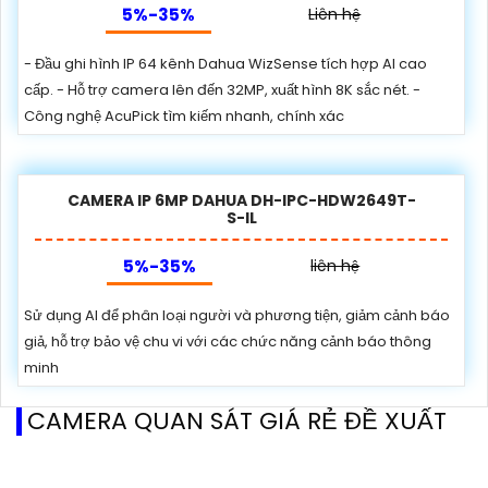
5%-35%
Liên hệ
- Đầu ghi hình IP 64 kênh Dahua WizSense tích hợp AI cao
cấp. - Hỗ trợ camera lên đến 32MP, xuất hình 8K sắc nét. -
Công nghệ AcuPick tìm kiếm nhanh, chính xác
CAMERA IP 6MP DAHUA DH-IPC-HDW2649T-
S-IL
5%-35%
liên hệ
Sử dụng AI để phân loại người và phương tiện, giảm cảnh báo
giả, hỗ trợ bảo vệ chu vi với các chức năng cảnh báo thông
minh
CAMERA QUAN SÁT GIÁ RẺ ĐỀ XUẤT