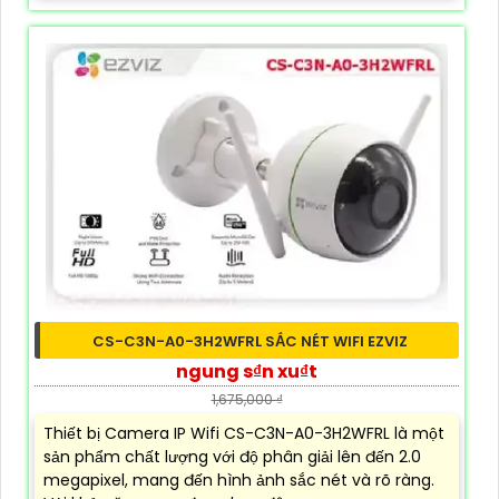
CS-C3N-A0-3H2WFRL SẮC NÉT WIFI EZVIZ
ngung s₫n xu₫t
1,675,000 ₫
Thiết bị Camera IP Wifi CS-C3N-A0-3H2WFRL là một
sản phẩm chất lượng với độ phân giải lên đến 2.0
megapixel, mang đến hình ảnh sắc nét và rõ ràng.